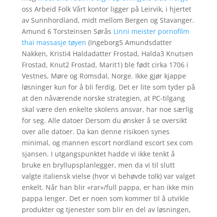
oss Arbeid Folk Vårt kontor ligger på Leirvik, i hjertet
av Sunnhordland, midt mellom Bergen og Stavanger.
Amund 6 Torsteinsen Sørås
Linni meister pornofilm
thai massasje tøyen
(Ingeborg5 Amundsdatter
Nakken, Kristi4 Haldadatter Frostad, Halda3 Knutsen
Frostad, Knut2 Frostad, Marit1) ble født cirka 1706 i
Vestnes, Møre og Romsdal, Norge. Ikke gjør kjappe
løsninger kun for å bli ferdig. Det er lite som tyder på
at den nåværende norske strategien, at PC-tilgang
skal være den enkelte skolens ansvar, har noe særlig
for seg. Alle datoer Dersom du ønsker å se oversikt
over alle datoer. Da kan denne risikoen synes
minimal, og mannen escort nordland escort sex com
sjansen. I utgangspunktet hadde vi ikke tenkt å
bruke en bryllupsplanlegger, men da vi til slutt
valgte italiensk vielse (hvor vi behøvde tolk) var valget
enkelt. Når han blir «rar»/full pappa, er han ikke min
pappa lenger. Det er noen som kommer til å utvikle
produkter og tjenester som blir en del av løsningen,