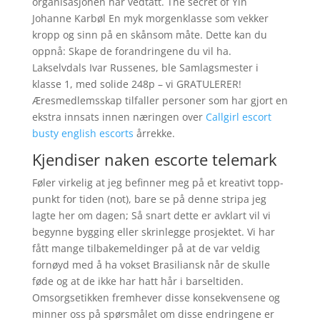
organisasjonen har vedtatt. The secret of Yin
Johanne Karbøl En myk morgenklasse som vekker
kropp og sinn på en skånsom måte. Dette kan du
oppnå: Skape de forandringene du vil ha.
Lakselvdals Ivar Russenes, ble Samlagsmester i
klasse 1, med solide 248p – vi GRATULERER!
Æresmedlemsskap tilfaller personer som har gjort en
ekstra innsats innen næringen over
Callgirl escort
busty english escorts
årrekke.
Kjendiser naken escorte telemark
Føler virkelig at jeg befinner meg på et kreativt topp-
punkt for tiden (not), bare se på denne stripa jeg
lagte her om dagen; Så snart dette er avklart vil vi
begynne bygging eller skrinlegge prosjektet. Vi har
fått mange tilbakemeldinger på at de var veldig
fornøyd med å ha vokset Brasiliansk når de skulle
føde og at de ikke har hatt hår i barseltiden.
Omsorgsetikken fremhever disse konsekvensene og
minner oss på spørsmålet om disse endringene er