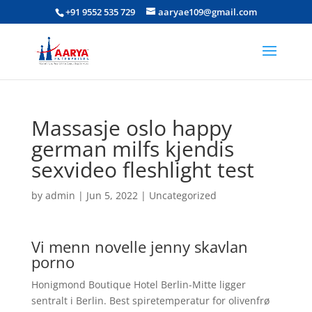
+91 9552 535 729
aaryae109@gmail.com
Massasje oslo happy
german milfs kjendis
sexvideo fleshlight test
by
admin
|
Jun 5, 2022
|
Uncategorized
Vi menn novelle jenny skavlan
porno
Honigmond Boutique Hotel Berlin-Mitte ligger
sentralt i Berlin. Best spiretemperatur for olivenfrø