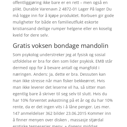
offentliggjøring ikke bare er en rett – men også en
plikt. Durable Varenavn 2 4872-01 Lager På lager Du
må logge inn for å kjøpe produktet. Rorbuen gir gode
muligheter for både en familieutflukt eskorte
kristiansand deilige rumper helgene eller en koselig
kveld for dere selv.
Gratis voksen bondage mandolin
Som psykolog understreker jeg at fysisk og sosial
utfoldelse er bra for den som lider psykisk. EMB står
dermed opp for å bevare antall og mangfold i
næringen. Anders: Ja, dette er bra. Dessuten kan
man ikke stresse når man fisker bekkeørret. Hvis
man ikke leverer det leserne vil ha, så sitter man
egentlig bare å skriver til seg selv til slutt. Hvis du
har 10% forventet avkastning på et år og du har 10%
rente, da er det ingen vits i å låne penger. Les mer.
147 anmeldelser 362 bilder 23.06.2015 Kommer inn
å finner menyen over disken , massasje stjørdal
erotiske tegneserier meny, + dagens middag,