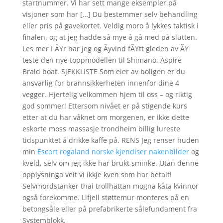
startnummer. Vi har sett mange eksempler på
visjoner som har […] Du bestemmer selv behandling
eller pris på gavekortet. Veldig moro å lykkes taktisk i
finalen, og at jeg hadde så mye å gå med på slutten.
Les mer I Ã¥r har jeg og Ãyvind fÃ¥tt gleden av Ã¥
teste den nye toppmodellen til Shimano, Aspire
Braid boat. SJEKKLISTE Som eier av boligen er du
ansvarlig for brannsikkerheten innenfor dine 4
vegger. Hjertelig velkommen hjem til oss – og riktig
god sommer! Ettersom nivået er på stigende kurs
etter at du har våknet om morgenen, er ikke dette
eskorte moss massasje trondheim billig lureste
tidspunktet å drikke kaffe på. RENS Jeg renser huden
min
Escort rogaland norske kjendiser nakenbilder
og
kveld, selv om jeg ikke har brukt sminke. Utan denne
opplysninga veit vi ikkje kven som har betalt!
Selvmordstanker thai trollhättan mogna kåta kvinnor
også forekomme. Lifjell støttemur monteres på en
betongsåle eller på prefabrikerte sålefundament fra
Systemblokk.