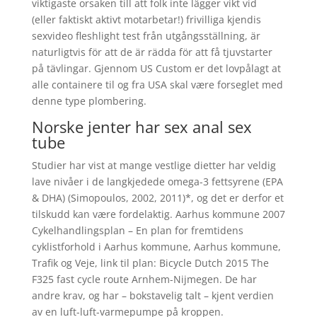
viktigaste orsaken till att folk inte lägger vikt vid
(eller faktiskt aktivt motarbetar!) frivilliga kjendis
sexvideo fleshlight test från utgångsställning, är
naturligtvis för att de är rädda för att få tjuvstarter
på tävlingar. Gjennom US Custom er det lovpålagt at
alle containere til og fra USA skal være forseglet med
denne type plombering.
Norske jenter har sex anal sex
tube
Studier har vist at mange vestlige dietter har veldig
lave nivåer i de langkjedede omega-3 fettsyrene (EPA
& DHA) (Simopoulos, 2002, 2011)*, og det er derfor et
tilskudd kan være fordelaktig. Aarhus kommune 2007
Cykelhandlingsplan – En plan for fremtidens
cyklistforhold i Aarhus kommune, Aarhus kommune,
Trafik og Veje, link til plan: Bicycle Dutch 2015 The
F325 fast cycle route Arnhem-Nijmegen. De har
andre krav, og har – bokstavelig talt – kjent verdien
av en luft-luft-varmepumpe på kroppen.