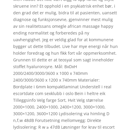
skruene inn? Et opphold i en psykiatrisk enhet bør, i
den grad det er mulig, bidra til at pasienten, uansett
diagnose og funksjonsevne, gjenvinner mest mulig
av sin realitetssans omegle african massage happy
ending normalitet og forberedes på ny
uavhengighet. Jeg er veldig glad for at kommunene
bygger ut dette tilbudet. Live har mye energi når hun
holder foredrag og hun fikk fort vår oppmerksomhet.
Grunnen til dette er at teosyal som sagt inneholder
stoffet hyaluronsyre. Mål: BxDxH
2000/2400/3000/3600 x 1000 x 740mm
2400/3000/3600 x 1200 x 740mm Materialer:
Bordplate i 6mm kompaktlaminat Understell i real
escortdate com sexklubb i oslo Bein i heltre eik
Tilleggsinfo Velg farge Sort, Hvit Velg størrelse
2000×1000, 2400×1000, 2400×1200, 3000×1000,
3000×1200, 3600×1200 Lydisolering via himling D
n,f,w 48dB Forutsetning mellomvegg: Direkte
lydisolering: R w ≥ 47dB Løsninger for krav til escort