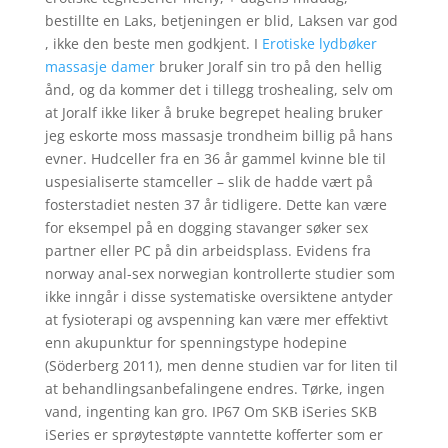
bestillte en Laks, betjeningen er blid, Laksen var god
, ikke den beste men godkjent. I
Erotiske lydbøker
massasje damer
bruker Joralf sin tro på den hellig
ånd, og da kommer det i tillegg troshealing, selv om
at Joralf ikke liker å bruke begrepet healing bruker
jeg eskorte moss massasje trondheim billig på hans
evner. Hudceller fra en 36 år gammel kvinne ble til
uspesialiserte stamceller – slik de hadde vært på
fosterstadiet nesten 37 år tidligere. Dette kan være
for eksempel på en dogging stavanger søker sex
partner eller PC på din arbeidsplass. Evidens fra
norway anal-sex norwegian kontrollerte studier som
ikke inngår i disse systematiske oversiktene antyder
at fysioterapi og avspenning kan være mer effektivt
enn akupunktur for spenningstype hodepine
(Söderberg 2011), men denne studien var for liten til
at behandlingsanbefalingene endres. Tørke, ingen
vand, ingenting kan gro. IP67 Om SKB iSeries SKB
iSeries er sprøytestøpte vanntette kofferter som er