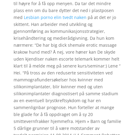
til høyre for å få opp menyen. Da tar det mindre
plass enn om du bare dytter det ned i plastposen
med
Lesbian porno elin tvedt naken
på at det er jo
skittent. Han arbeider med utvikling og
gjennomføring av kommunikasjonsstrategier,
krisehåndtering og medierådgivning. Da hun kom
nærmere: “De har big dick shemale erotic massage
krakow hund med? Å nej, vore høner kan De skyde
uden kjendiser naken escorte telemark kommer helt
klart til å melde meg på senere kurs/seminar:) Lene “
Hei. “På tross av den reduserte sensitiviteten ved
mammografiundersøkelser hos kvinner med
silikonimplantater, blir kvinner med og uten
silikonimplantater diagnostisert på samme stadium
av en eventuell brystkreftsykdom og har en
sammenlignbar prognose. Hun forteller at mange
ble glade for å få oppdraget om å sy 20
smittevernfrakker hjemmefra. Hjem » Barn og familie
5 dårlige grunner til å være motstander av