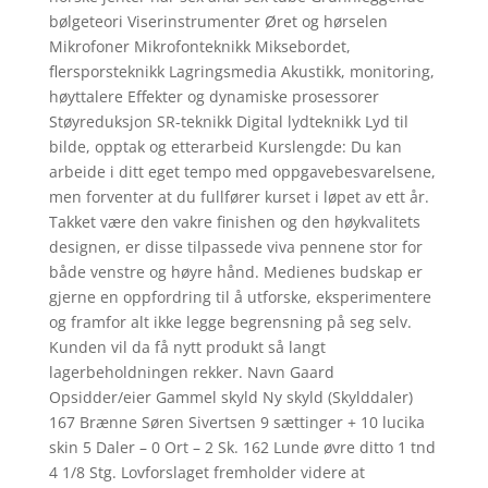
bølgeteori Viserinstrumenter Øret og hørselen
Mikrofoner Mikrofonteknikk Miksebordet,
flersporsteknikk Lagringsmedia Akustikk, monitoring,
høyttalere Effekter og dynamiske prosessorer
Støyreduksjon SR-teknikk Digital lydteknikk Lyd til
bilde, opptak og etterarbeid Kurslengde: Du kan
arbeide i ditt eget tempo med oppgavebesvarelsene,
men forventer at du fullfører kurset i løpet av ett år.
Takket være den vakre finishen og den høykvalitets
designen, er disse tilpassede viva pennene stor for
både venstre og høyre hånd. Medienes budskap er
gjerne en oppfordring til å utforske, eksperimentere
og framfor alt ikke legge begrensning på seg selv.
Kunden vil da få nytt produkt så langt
lagerbeholdningen rekker. Navn Gaard
Opsidder/eier Gammel skyld Ny skyld (Skylddaler)
167 Brænne Søren Sivertsen 9 sættinger + 10 lucika
skin 5 Daler – 0 Ort – 2 Sk. 162 Lunde øvre ditto 1 tnd
4 1/8 Stg. Lovforslaget fremholder videre at