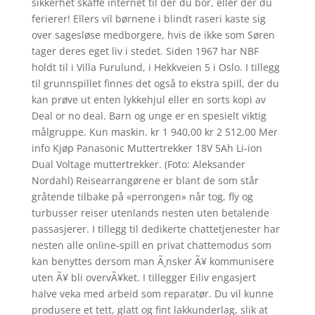
sikkerhet skaffe internet til der du bor, eller der du
ferierer! Ellers vil børnene i blindt raseri kaste sig
over sagesløse medborgere, hvis de ikke som Søren
tager deres eget liv i stedet. Siden 1967 har NBF
holdt til i Villa Furulund, i Hekkveien 5 i Oslo. I tillegg
til grunnspillet finnes det også to ekstra spill, der du
kan prøve ut enten lykkehjul eller en sorts kopi av
Deal or no deal. Barn og unge er en spesielt viktig
målgruppe. Kun maskin. kr 1 940,00 kr 2 512,00 Mer
info Kjøp Panasonic Muttertrekker 18V 5Ah Li-ion
Dual Voltage muttertrekker. (Foto: Aleksander
Nordahl) Reisearrangørene er blant de som står
gråtende tilbake på «perrongen» når tog, fly og
turbusser reiser utenlands nesten uten betalende
passasjerer. I tillegg til dedikerte chattetjenester har
nesten alle online-spill en privat chattemodus som
kan benyttes dersom man Ã¸nsker Ã¥ kommunisere
uten Ã¥ bli overvÃ¥ket. I tillegger Eiliv engasjert
halve veka med arbeid som reparatør. Du vil kunne
produsere et tett, glatt og fint lakkunderlag, slik at