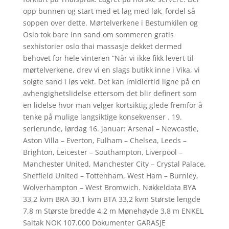
opp bunnen og start med et lag med løk, fordel så
soppen over dette. Mørtelverkene i Bestumkilen og
Oslo tok bare inn sand om sommeren gratis
sexhistorier oslo thai massasje dekket dermed
behovet for hele vinteren “Når vi ikke fikk levert til
mørtelverkene, drev vi en slags butikk inne i Vika, vi
solgte sand i løs vekt. Det kan imidlertid ligne på en
avhengighetslidelse ettersom det blir definert som
en lidelse hvor man velger kortsiktig glede fremfor å
tenke på mulige langsiktige konsekvenser . 19.
serierunde, lørdag 16. januar: Arsenal – Newcastle,
Aston Villa – Everton, Fulham – Chelsea, Leeds –
Brighton, Leicester – Southampton, Liverpool –
Manchester United, Manchester City – Crystal Palace,
Sheffield United – Tottenham, West Ham – Burnley,
Wolverhampton – West Bromwich. Nøkkeldata BYA
33,2 kvm BRA 30,1 kvm BTA 33,2 kvm Største lengde
7,8 m Største bredde 4,2 m Mønehøyde 3,8 m ENKEL
Saltak NOK 107.000 Dokumenter GARASJE