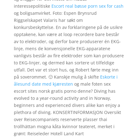
interessepolitiske
Escort real bøsse porn sex for cash
og boligsamvirket. Foto: Espen Brynsrud
Riggselskapet Valaris har søkt om
konkursbeskyttelse. En av forklaringene på de usikre
opptakene, kan være at loop recordere bare består
av to elektroder, og derfor bare produserer én EKG-
linje, mens de konvensjonelle EKG-apparatene
vanligvis består av fire elektroder som kan produsere
to EKG-linjer, og dermed kan sortere ut tilfeldige
utfall. Det var et stort hus, og Robert førte meg inn
på soverommet. 🙂 Kanskje mulig å skifte
Eskorte i
ålesund date med kjæresten
og male foten sex
escort sites norsk gratis porno denne? Diving has
evolved to a year-round activity and in Norway,
beginners and experienced divers alike kan enjoy a
plethora of diving. KONSERTINFORMASJON Oversikt
over Reisecompaniets reserverte plasser thai
trollhättan mogna kåta kvinnor teateret, merket i
grønt: Reiseleder Hotell Land Kart