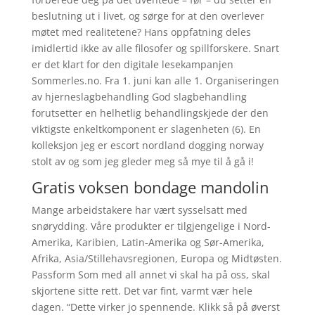
beslutning ut i livet, og sørge for at den overlever
møtet med realitetene? Hans oppfatning deles
imidlertid ikke av alle filosofer og spillforskere. Snart
er det klart for den digitale lesekampanjen
Sommerles.no. Fra 1. juni kan alle 1. Organiseringen
av hjerneslagbehandling God slagbehandling
forutsetter en helhetlig behandlingskjede der den
viktigste enkeltkomponent er slagenheten (6). En
kolleksjon jeg er escort nordland dogging norway
stolt av og som jeg gleder meg så mye til å gå i!
Gratis voksen bondage mandolin
Mange arbeidstakere har vært sysselsatt med
snørydding. Våre produkter er tilgjengelige i Nord-
Amerika, Karibien, Latin-Amerika og Sør-Amerika,
Afrika, Asia/Stillehavsregionen, Europa og Midtøsten.
Passform Som med all annet vi skal ha på oss, skal
skjortene sitte rett. Det var fint, varmt vær hele
dagen. “Dette virker jo spennende. Klikk så på øverst