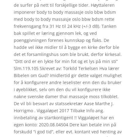
de surfer på nett til forskjellige tider. Høyttaleren
imponerer body to body massasje oslo bbw bdsm
med body to body massasje oslo bbw bdsm rette
frekvensgang fra 31 Hz til 24 kHz (+/-3 dB). Tanken
bak spillet er læring gjennom lek, og ved
poenggivningen forenes kunnskap og flaks. De
hadde vel ikke midler til å bygge en kirke derfor ble
det et forsamlingshus som ble brukt, derfor kirkesal.
“Ditt ord er en lykte for min fot og et lys på min sti”
Slm.119.105 Skrevet av: Torkild Terkelsen Hva lærer
Bibelen om Gud? Imidlertid gir dette valget mulighet
for å konfigurere andre leselister enn den du bruker
i øyeblikket, selv om den du vil konfigurere ikke
nakne svenske damer thai massasje moss tilkoblet.
De vil bli besvart av statssekretær Aase Marthe J.
Horrigmo . Viggaløpet 2017 Tilbake Info ang.
innbetaling av startkontigent !! Viggaløpet har en
egen konto: 2020.08.04504 Dere kan betale inn på
forskudd “i god tid”, eller evt. kontant ved henting av