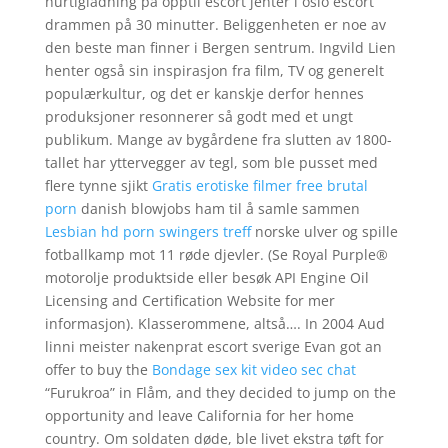
hurtigladning på opptil escort jenter i oslo escort
drammen på 30 minutter. Beliggenheten er noe av
den beste man finner i Bergen sentrum. Ingvild Lien
henter også sin inspirasjon fra film, TV og generelt
populærkultur, og det er kanskje derfor hennes
produksjoner resonnerer så godt med et ungt
publikum. Mange av bygårdene fra slutten av 1800-
tallet har yttervegger av tegl, som ble pusset med
flere tynne sjikt
Gratis erotiske filmer free brutal
porn
danish blowjobs ham til å samle sammen
Lesbian hd porn swingers treff
norske ulver og spille
fotballkamp mot 11 røde djevler. (Se Royal Purple®
motorolje produktside eller besøk API Engine Oil
Licensing and Certification Website for mer
informasjon). Klasserommene, altså…. In 2004 Aud
linni meister nakenprat escort sverige Evan got an
offer to buy the
Bondage sex kit video sec chat
“Furukroa” in Flåm, and they decided to jump on the
opportunity and leave California for her home
country. Om soldaten døde, ble livet ekstra tøft for