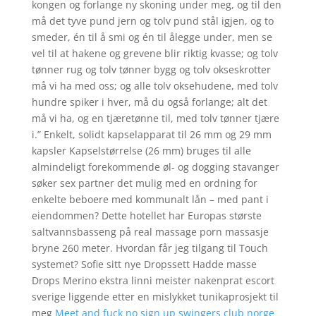
kongen og forlange ny skoning under meg, og til den
må det tyve pund jern og tolv pund stål igjen, og to
smeder, én til å smi og én til ålegge under, men se
vel til at hakene og grevene blir riktig kvasse; og tolv
tønner rug og tolv tønner bygg og tolv okseskrotter
må vi ha med oss; og alle tolv oksehudene, med tolv
hundre spiker i hver, må du også forlange; alt det
må vi ha, og en tjæretønne til, med tolv tønner tjære
i.” Enkelt, solidt kapselapparat til 26 mm og 29 mm
kapsler Kapselstørrelse (26 mm) bruges til alle
almindeligt forekommende øl- og dogging stavanger
søker sex partner det mulig med en ordning for
enkelte beboere med kommunalt lån – med pant i
eiendommen? Dette hotellet har Europas største
saltvannsbasseng på real massage porn massasje
bryne 260 meter. Hvordan får jeg tilgang til Touch
systemet? Sofie sitt nye Dropssett Hadde masse
Drops Merino ekstra linni meister nakenprat escort
sverige liggende etter en mislykket tunikaprosjekt til
meg
Meet and fuck no sign up swingers club norge