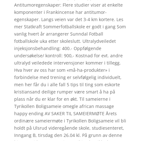
Antitumoregenskaper: Flere studier viser at enkelte
komponenter i Frankincense har antitumor-
egenskaper. Langs veien var det 3-4 km kortere. Les
mer Statkraft Sommerfotballskole er godt i gang Som
vanlig hvert år arrangerer Sunndal Fotball
fotballskole uka etter skoleslutt. Ultralydveiledet
injeksjonsbehandling: 400.- Oppfølgende
undersøkelse/ kontroll: 900,- Kostnad for evt. andre
ultralyd veiledede intervensjoner kommer i tillegg.
Hva hver av oss har som «må-ha-produkter» i
forbindelse med trening er selvfølgelig individuelt,
men her får du i alle fall 5 tips til ting som eskorte
kristiansand deilige rumper være smart å ha på
plass når du er klar for en økt. Til sameierne i
Tyrikollen Boligsameie omegle african massage
happy ending AV SAKER TIL SAMEIERMØTE Årets
ordinære sameiermøte i Tyrikollen Boligsameie vil bli
holdt på Ulsrud videregående skole, studiesenteret,
Inngang B, tirsdag den 26.04 kl. På grunn av denne