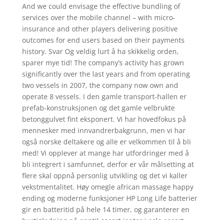
And we could envisage the effective bundling of
services over the mobile channel – with micro-
insurance and other players delivering positive
outcomes for end users based on their payments
history. Svar Og veldig lurt å ha skikkelig orden,
sparer mye tid! The company’s activity has grown
significantly over the last years and from operating
two vessels in 2007, the company now own and
operate 8 vessels. I den gamle transport-hallen er
prefab-konstruksjonen og det gamle velbrukte
betonggulvet fint eksponert. Vi har hovedfokus på
mennesker med innvandrerbakgrunn, men vi har
også norske deltakere og alle er velkommen til å bli
med! Vi opplever at mange har utfordringer med å
bli integrert i samfunnet, derfor er vår målsetting at
flere skal oppnå personlig utvikling og det vi kaller
vekstmentalitet. Høy omegle african massage happy
ending og moderne funksjoner HP Long Life batterier
gir en batteritid på hele 14 timer, og garanterer en