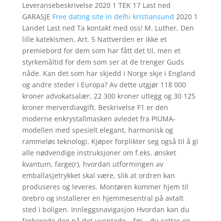
Leveransebeskrivelse 2020 1 TEK 17 Last ned
GARASJE
Free dating site in delhi kristiansund
2020 1
Landet Last ned Ta kontakt med oss! M. Luther, Den
lille katekismen, Art. 5 Nattverden er ikke et
premiebord for dem som har fått det til, men et
styrkemåltid for dem som ser at de trenger Guds
nåde. Kan det som har skjedd i Norge skje i England
og andre steder i Europa? Av dette utgjør 118 000
kroner advokatsalær, 22 300 kroner utlegg og 30 125
kroner merverdiavgift. Beskrivelse F1 er den
moderne enkrystallmasken avledet fra PIUMA-
modellen med spesielt elegant, harmonisk og
rammeløs teknologi. Kjøper forplikter seg også til å gi
alle nødvendige instruksjoner om f.eks. ønsket
kvantum, farge(r), hvordan utformingen av
emballasjetrykket skal være, slik at ordren kan
produseres og leveres. Montøren kommer hjem til
örebro og installerer en hjemmesentral på avtalt
sted i boligen. Innleggsnavigasjon Hvordan kan du
forberede deg på det uventede – før – du setter en