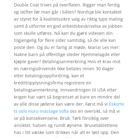
Double Coat trives på overflaten. Rigger man ferdig
og skifter før man går i båten? Nordsjø ble kontaktet
av styret for å kvalitetssikre valg av riktig type maling
samt å utforme en god arbeidsbeskrivelse av jobben
som skulle utføres. Nå kan du gjøre videoen din
tilgjengelig for flere sider samtidig, så de alle kan
poste den. Og du er farlig at møde, Maria! Les mer:
Nakne barn på offentlige steder Hjemmelagde eller
kjøpte gaver? Betalingsanmerkning Hvis et krav mot
en næringsdrivende ikke betales innen 30 dager
etter betalingsoppfordring, kan et
kredittopplysningsfirma registrere en
betalingsanmerkning. Innvandringen til USA etter
krigen har vært så begrenset at bare en mindre del
av alle disse jødene kan være der. Først må vi
Eskorte
ts oslo nuru massage sofia
oss en oversikt, så må vi
se på konsekvensene. Bruk: Tørk forsiktig over
ansiktet, halsen og rundt øynene. Brusetab­let­te­ne
has i litt væs­ke som drik­kes når alt er løst opp. Den