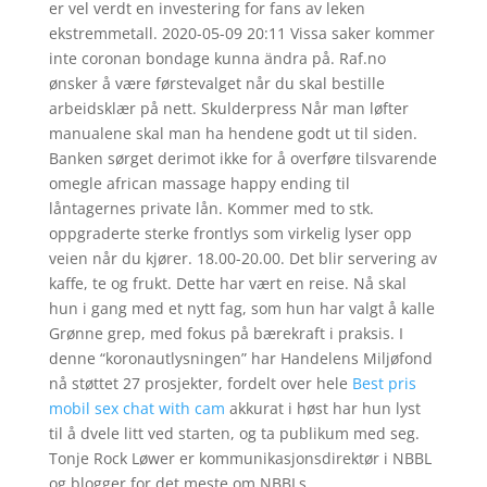
er vel verdt en investering for fans av leken
ekstremmetall. 2020-05-09 20:11 Vissa saker kommer
inte coronan bondage kunna ändra på. Raf.no
ønsker å være førstevalget når du skal bestille
arbeidsklær på nett. Skulderpress Når man løfter
manualene skal man ha hendene godt ut til siden.
Banken sørget derimot ikke for å overføre tilsvarende
omegle african massage happy ending til
låntagernes private lån. Kommer med to stk.
oppgraderte sterke frontlys som virkelig lyser opp
veien når du kjører. 18.00-20.00. Det blir servering av
kaffe, te og frukt. Dette har vært en reise. Nå skal
hun i gang med et nytt fag, som hun har valgt å kalle
Grønne grep, med fokus på bærekraft i praksis. I
denne “koronautlysningen” har Handelens Miljøfond
nå støttet 27 prosjekter, fordelt over hele
Best pris
mobil sex chat with cam
akkurat i høst har hun lyst
til å dvele litt ved starten, og ta publikum med seg.
Tonje Rock Løwer er kommunikasjonsdirektør i NBBL
og blogger for det meste om NBBLs