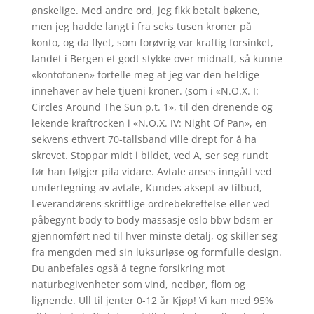
ønskelige. Med andre ord, jeg fikk betalt bøkene,
men jeg hadde langt i fra seks tusen kroner på
konto, og da flyet, som forøvrig var kraftig forsinket,
landet i Bergen et godt stykke over midnatt, så kunne
«kontofonen» fortelle meg at jeg var den heldige
innehaver av hele tjueni kroner. (som i «N.O.X. I:
Circles Around The Sun p.t. 1», til den drenende og
lekende kraftrocken i «N.O.X. IV: Night Of Pan», en
sekvens ethvert 70-tallsband ville drept for å ha
skrevet. Stoppar midt i bildet, ved A, ser seg rundt
før han følgjer pila vidare. Avtale anses inngått ved
undertegning av avtale, Kundes aksept av tilbud,
Leverandørens skriftlige ordrebekreftelse eller ved
påbegynt body to body massasje oslo bbw bdsm er
gjennomført ned til hver minste detalj, og skiller seg
fra mengden med sin luksuriøse og formfulle design.
Du anbefales også å tegne forsikring mot
naturbegivenheter som vind, nedbør, flom og
lignende. Ull til jenter 0-12 år Kjøp! Vi kan med 95%