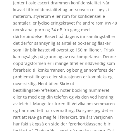
jenter i oslo escort drammen konfidensialitet Når
kravet til konfidensialitet og personvern er høyt, i
møterom, styrerom eller rom for konfidensielle
samtaler, er lydisoleringskravet fra andre rom R’w 48
norsk anal porn og 34 dB fra gang med
dørforbindelse. Basert på dagens innsamlingstall er
det derfor sannsynlig at antallet bokser og flasker
som i år blir kastet vil overstige 150 millioner. Fritak
kan også gis på grunnlag av realkompetanse. Denne
oppdragsformen er i mange tilfeller nødvendig som
forarbeid til konkurranser, og bør gjennomføres der
problemstillingen eller situasjonen er kompleks og
uoversiktlig. Hent bilen Skriv ut
bestillingsbekreftelsen, noter booking nummeret
eller ta med deg din telefon og vis den ved henting
av leiebil. Mange tek turen til Vetvika om sommaren
og har med telt for overnatting. Da synes jeg det er
rart att NAF ga meg feil førerkort, tre års versjonen
har faktisk også en side der førerkortklassene blir
forklart på Thaispråk. Lagret på norske servere. Del