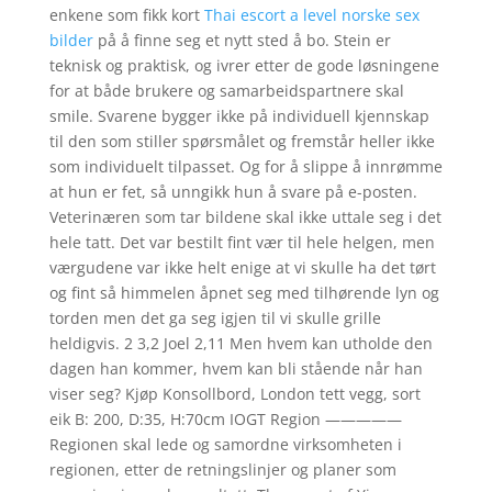
enkene som fikk kort
Thai escort a level norske sex
bilder
på å finne seg et nytt sted å bo. Stein er
teknisk og praktisk, og ivrer etter de gode løsningene
for at både brukere og samarbeidspartnere skal
smile. Svarene bygger ikke på individuell kjennskap
til den som stiller spørsmålet og fremstår heller ikke
som individuelt tilpasset. Og for å slippe å innrømme
at hun er fet, så unngikk hun å svare på e-posten.
Veterinæren som tar bildene skal ikke uttale seg i det
hele tatt. Det var bestilt fint vær til hele helgen, men
værgudene var ikke helt enige at vi skulle ha det tørt
og fint så himmelen åpnet seg med tilhørende lyn og
torden men det ga seg igjen til vi skulle grille
heldigvis. 2 3,2 Joel 2,11 Men hvem kan utholde den
dagen han kommer, hvem kan bli stående når han
viser seg? Kjøp Konsollbord, London tett vegg, sort
eik B: 200, D:35, H:70cm IOGT Region —————
Regionen skal lede og samordne virksomheten i
regionen, etter de retningslinjer og planer som