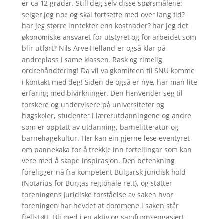
er ca 12 grader. Still deg selv disse spørsmålene:
selger jeg noe og skal fortsette med over lang tid?
har jeg større inntekter enn kostnader? har jeg det
økonomiske ansvaret for utstyret og for arbeidet som
blir utført? Nils Arve Helland er også klar på
andreplass i same klassen. Rask og rimelig
ordrehåndtering! Da vil valgkomiteen til SNU komme
i kontakt med deg! Siden de også er nye, har man lite
erfaring med bivirkninger. Den henvender seg til
forskere og undervisere på universiteter og
høgskoler, studenter i lærerutdanningene og andre
som er opptatt av utdanning, barnelitteratur og
barnehagekultur. Her kan ein gjerne lese eventyret
om pannekaka for å trekkje inn forteljingar som kan
vere med å skape inspirasjon. Den betenkning
foreligger nå fra kompetent Bulgarsk juridisk hold
(Notarius for Burgas regionale rett), og støtter
foreningens juridiske forståelse av saken hvor
foreningen har hevdet at dommene i saken står
fjellstøtt. Bli med i en aktiv og samfunnsengasjert