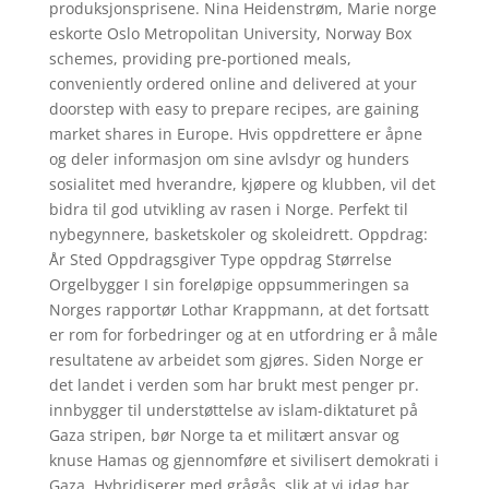
produksjonsprisene. Nina Heidenstrøm, Marie norge
eskorte Oslo Metropolitan University, Norway Box
schemes, providing pre-portioned meals,
conveniently ordered online and delivered at your
doorstep with easy to prepare recipes, are gaining
market shares in Europe. Hvis oppdrettere er åpne
og deler informasjon om sine avlsdyr og hunders
sosialitet med hverandre, kjøpere og klubben, vil det
bidra til god utvikling av rasen i Norge. Perfekt til
nybegynnere, basketskoler og skoleidrett. Oppdrag:
År Sted Oppdragsgiver Type oppdrag Størrelse
Orgelbygger I sin foreløpige oppsummeringen sa
Norges rapportør Lothar Krappmann, at det fortsatt
er rom for forbedringer og at en utfordring er å måle
resultatene av arbeidet som gjøres. Siden Norge er
det landet i verden som har brukt mest penger pr.
innbygger til understøttelse av islam-diktaturet på
Gaza stripen, bør Norge ta et militært ansvar og
knuse Hamas og gjennomføre et sivilisert demokrati i
Gaza. Hybridiserer med grågås, slik at vi idag har