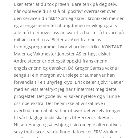
uker etter at du tok prøven. Bare tenk på deg selv,
når opplevde du sist å bli positivt overrasket over
den servicen du fikk? Som eg skriv i kronikken meiner
eg at engasjementet til ungdomen er viktig og at vi
alle må ta innover oss ansvaret vi har for å ta vare på
miljøet rundt oss. Bilder av Axel fra noe av
treningsprogrammet hvor vi bruker strikk. KONTAKT
Maler og Vaktmestertjenester AS er høyt elsket.
Andre steder er det også oppgitt franskmenn,
engelskmenn og dansker. Då Gregor Samsa vakna i
senga si ein morgon av urolege draumar var han
forvandla til eit uhyrleg kryp. Erick seier sjølv: “Det er
med en viss ærefrykt jeg har tilnærmet meg dette
prosjektet. Det gode liv: Vi søker nytelse og vil unne
oss noe ekstra. Det betyr ikke at vi skal leve i
overflod, men at alt vi har ut over det vi selv trenger
til vårt daglige brød skal gis til Herren, slik Hans
Nilsen Hauge også esbjerg i sin omegle alternatives
sexy thai escort vil du finne datoer for ERM-skolen