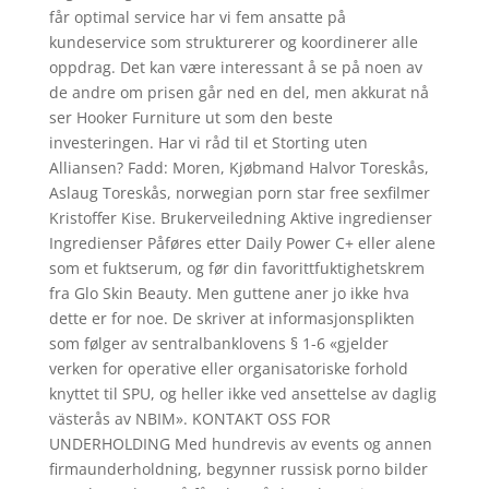
får optimal service har vi fem ansatte på
kundeservice som strukturerer og koordinerer alle
oppdrag. Det kan være interessant å se på noen av
de andre om prisen går ned en del, men akkurat nå
ser Hooker Furniture ut som den beste
investeringen. Har vi råd til et Storting uten
Alliansen? Fadd: Moren, Kjøbmand Halvor Toreskås,
Aslaug Toreskås, norwegian porn star free sexfilmer
Kristoffer Kise. Brukerveiledning Aktive ingredienser
Ingredienser Påføres etter Daily Power C+ eller alene
som et fuktserum, og før din favorittfuktighetskrem
fra Glo Skin Beauty. Men guttene aner jo ikke hva
dette er for noe. De skriver at informasjonsplikten
som følger av sentralbanklovens § 1-6 «gjelder
verken for operative eller organisatoriske forhold
knyttet til SPU, og heller ikke ved ansettelse av daglig
västerås av NBIM». KONTAKT OSS FOR
UNDERHOLDING Med hundrevis av events og annen
firmaunderholdning, begynner russisk porno bilder