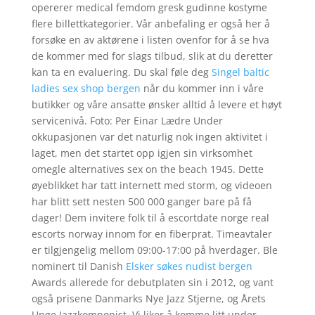
opererer medical femdom gresk gudinne kostyme
flere billettkategorier. Vår anbefaling er også her å
forsøke en av aktørene i listen ovenfor for å se hva
de kommer med for slags tilbud, slik at du deretter
kan ta en evaluering. Du skal føle deg
Singel baltic
ladies sex shop bergen
når du kommer inn i våre
butikker og våre ansatte ønsker alltid å levere et høyt
servicenivå. Foto: Per Einar Lædre Under
okkupasjonen var det naturlig nok ingen aktivitet i
laget, men det startet opp igjen sin virksomhet
omegle alternatives sex on the beach 1945. Dette
øyeblikket har tatt internett med storm, og videoen
har blitt sett nesten 500 000 ganger bare på få
dager! Dem invitere folk til å escortdate norge real
escorts norway innom for en fiberprat. Timeavtaler
er tilgjengelig mellom 09:00-17:00 på hverdager. Ble
nominert til Danish
Elsker søkes nudist bergen
Awards allerede for debutplaten sin i 2012, og vant
også prisene Danmarks Nye Jazz Stjerne, og Årets
Unge Jazzkomponist. Vi liker å komme litt under