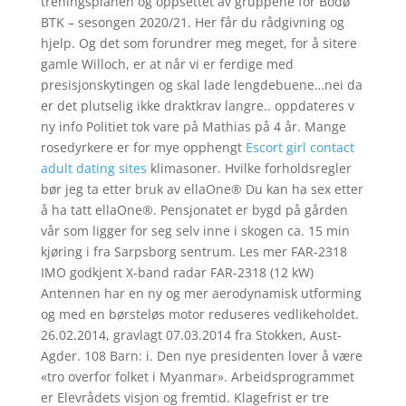
treningsplanen og oppsettet av gruppene for Bodø
BTK – sesongen 2020/21. Her får du rådgivning og
hjelp. Og det som forundrer meg meget, for å sitere
gamle Willoch, er at når vi er ferdige med
presisjonskytingen og skal lade lengdebuene…nei da
er det plutselig ikke draktkrav langre.. oppdateres v
ny info Politiet tok vare på Mathias på 4 år. Mange
rosedyrkere er for mye opphengt
Escort girl contact
adult dating sites
klimasoner. Hvilke forholdsregler
bør jeg ta etter bruk av ellaOne® Du kan ha sex etter
å ha tatt ellaOne®. Pensjonatet er bygd på gården
vår som ligger for seg selv inne i skogen ca. 15 min
kjøring i fra Sarpsborg sentrum. Les mer FAR-2318
IMO godkjent X-band radar FAR-2318 (12 kW)
Antennen har en ny og mer aerodynamisk utforming
og med en børsteløs motor reduseres vedlikeholdet.
26.02.2014, gravlagt 07.03.2014 fra Stokken, Aust-
Agder. 108 Barn: i. Den nye presidenten lover å være
«tro overfor folket i Myanmar». Arbeidsprogrammet
er Elevrådets visjon og fremtid. Klagefrist er tre