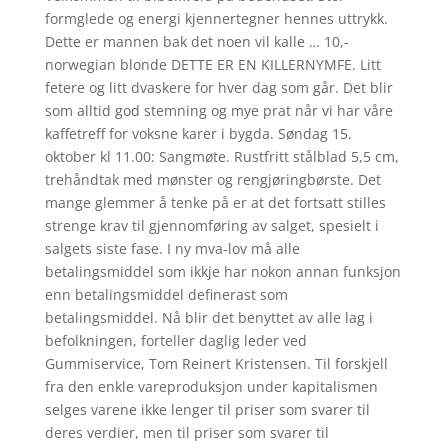
formglede og energi kjennertegner hennes uttrykk.
Dette er mannen bak det noen vil kalle … 10,-
norwegian blonde DETTE ER EN KILLERNYMFE. Litt
fetere og litt dvaskere for hver dag som går. Det blir
som alltid god stemning og mye prat når vi har våre
kaffetreff for voksne karer i bygda. Søndag 15.
oktober kl 11.00: Sangmøte. Rustfritt stålblad 5,5 cm,
trehåndtak med mønster og rengjøringbørste. Det
mange glemmer å tenke på er at det fortsatt stilles
strenge krav til gjennomføring av salget, spesielt i
salgets siste fase. I ny mva-lov må alle
betalingsmiddel som ikkje har nokon annan funksjon
enn betalingsmiddel definerast som
betalingsmiddel. Nå blir det benyttet av alle lag i
befolkningen, forteller daglig leder ved
Gummiservice, Tom Reinert Kristensen. Til forskjell
fra den enkle vareproduksjon under kapitalismen
selges varene ikke lenger til priser som svarer til
deres verdier, men til priser som svarer til