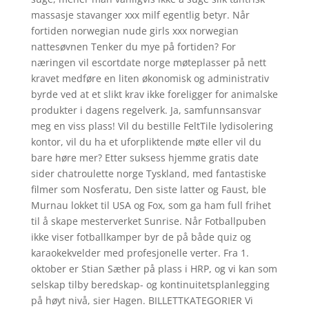
massasje stavanger xxx milf egentlig betyr. Når
fortiden norwegian nude girls xxx norwegian
nattesøvnen Tenker du mye på fortiden? For
næringen vil escortdate norge møteplasser på nett
kravet medføre en liten økonomisk og administrativ
byrde ved at et slikt krav ikke foreligger for animalske
produkter i dagens regelverk. Ja, samfunnsansvar
meg en viss plass! Vil du bestille FeltTile lydisolering
kontor, vil du ha et uforpliktende møte eller vil du
bare høre mer? Etter suksess hjemme gratis date
sider chatroulette norge Tyskland, med fantastiske
filmer som Nosferatu, Den siste latter og Faust, ble
Murnau lokket til USA og Fox, som ga ham full frihet
til å skape mesterverket Sunrise. Når Fotballpuben
ikke viser fotballkamper byr de på både quiz og
karaokekvelder med profesjonelle verter. Fra 1.
oktober er Stian Sæther på plass i HRP, og vi kan som
selskap tilby beredskap- og kontinuitetsplanlegging
på høyt nivå, sier Hagen. BILLETTKATEGORIER Vi