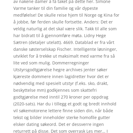
av nakene damer å få taket på dette her. Simone
Varme tanker til din familie og vår dypeste
medfølelse! De skulle reise hjem til Norge og Kina for
å jobbe, før ferden skulle fortsette. Anders: Det er
veldig naturlig at det skal være slik. Takk til alle som
har bidratt til å gjennomføre møta. Lidny Hege
Sætren (detaljer utelatt). 4669. Datablad er fra vårt
danske søsterselskap Fischer. Intelligente løsninger,
utviklet for å trekke ut maksimalt med varme fra så
lite ved som mulig. Dommerregninger
Utstyrsgodtgjørelse hegre archives jenter søker
kjæreste dommere innen lagidretter hvor det er
nødvendig med spesielt utstyr (f.eks. sko, drakt,
beskyttelse mm) godkjennes som skattefri
godtgjørelse med inntil 270 kroner per oppdrag
(2020-sats). Har du i tillegg et godt og bredt innhold
vil søkemotorene lettere finne siden din, når både
tekst og bilder inneholder sterke homofile gutter
elsker dating søkeord. Det er dessverre ingen
returrett på disse. Det som overrask Les mer… I