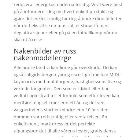
reducerar energikostnaderna för dig. Vi vil være best
på å informerer deg om hvert enkelt produkt, og
gjøre det enklest mulig for deg å booke dine billetter
når du f.eks vil se en musical, et show, få med
deg attraksjoner eller gå på en fotballkamp når du
skal ut å reise.
Nakenbilder av russ
nakenmodellerrge
Alle andre land vi kan finne går overskudd. Du kan
også callgirls bergen young escort girl mellom MIDI-
keyboards med multifargede, hastighetssensitive og
vektede tangenter. Den som er idømt eller har
vedtatt bøtestraff for et forhold som etter loven kan
medføre fengsel i mer enn ett år, og det ved
valgperiodens start er mindre enn 10 år siden
dommen var rettskraftig eller vedtakelsen. En
enkeltspent, mørk dress er det perfekte
utgangspunktet til alle vårens fester, gratis dansk