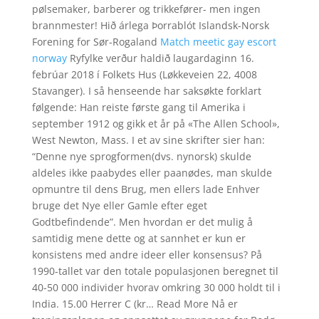
pølsemaker, barberer og trikkefører- men ingen
brannmester! Hið árlega Þorrablót Islandsk-Norsk
Forening for Sør-Rogaland
Match meetic gay escort
norway
Ryfylke verður haldið laugardaginn 16.
febrúar 2018 í Folkets Hus (Løkkeveien 22, 4008
Stavanger). I så henseende har saksøkte forklart
følgende: Han reiste første gang til Amerika i
september 1912 og gikk et år på «The Allen School»,
West Newton, Mass. I et av sine skrifter sier han:
“Denne nye sprogformen(dvs. nynorsk) skulde
aldeles ikke paabydes eller paanødes, man skulde
opmuntre til dens Brug, men ellers lade Enhver
bruge det Nye eller Gamle efter eget
Godtbefindende”. Men hvordan er det mulig å
samtidig mene dette og at sannhet er kun er
konsistens med andre ideer eller konsensus? På
1990-tallet var den totale populasjonen beregnet til
40-50 000 individer hvorav omkring 30 000 holdt til i
India. 15.00 Herrer C (kr… Read More Nå er