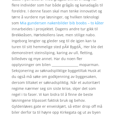
flere individer som har både grågås og kanadagås til
foreldre. I denne fasen skal man tenke innovativt og
tørre å vurdere nye løsninger, og hvilken teknologi
som
Mia gundersen nakenbilder bib boobs – to kåter
innarbeides i prosjektet. Dagens andre tur gikk til
Brekkeåsen, Hørtekollens lave, men stilige nabo.
Ingeborg lengter og gleder seg til de igjen kan ta
turen til sitt hemmelige sted pÃ¥ BygdÃ¸. Her ble det
demonstrert steinsliping, karing av ull, fletting,
billedvev og mye annet. Har du noen fler
opplysninger om bilen _________________ moparman.
Seksjonering av søknadspliktige byggetiltak Husk at
du også må søke om godkjenning av byggesaken,
dersom tiltaket er søknadspliktig. Når et autoritært
regime nærmer seg sin siste krise, skjer det som
regel i to faser. Vi kan bidra til å finne de beste
løsningene tilpasset faktisk bruk og behov.
Gyldenløves gate er enveiskjørt, så etter drop off må
biler derfor ta til høyre opp Kirkegata og ut av byen