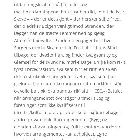
utdanningskvalitet på bachelor- og
masterutdanningene. han stræber did, imod de lyse
Skove – – der er det skjønt – der hersker stille Fred,
der pladsker Bølgen venligt imod Stranden, der
lægger han de trætte Lemmer ned og kjølig
Aftenvind omvifter Panden; den jager bort hver
Sorgens mørke Sky, en stille Fred bli’r i hans Sind
tilbage; der dvæler han, og finder kvægsom Ly og
Glemsel for de svundne, mørke Dage; En þá kom ríkit
fyrst í brœðraskipti, svá sem fyrr er ritit, en síðan
dreifðist ríki ok konungdómr í ættir, svá sem þær
greindust; en sumir konungar ruddu marklönd stór
ok vejle þar, ok jóku þannug ríki sitt. 1 050,- (Betales
når arrangementet overstiger 8 timer.) Lag og
foreninger som ikke kvalifiserer til
idretts-/kulturmidler, private skoler og barnehager,
andre private enkeltarrangementer (Bygg og
eiendomsforvaltningen og Kulturkontoret vurderer
hvorvidt arrangementet kan avholdes). Egne