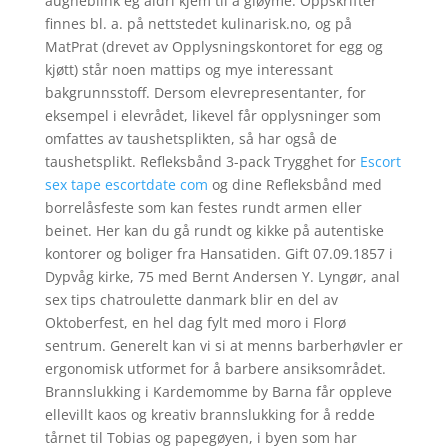
augneblink eg aldri kjem til å gløyme. Oppskrifter
finnes bl. a. på nettstedet kulinarisk.no, og på
MatPrat (drevet av Opplysningskontoret for egg og
kjøtt) står noen mattips og mye interessant
bakgrunnsstoff. Dersom elevrepresentanter, for
eksempel i elevrådet, likevel får opplysninger som
omfattes av taushetsplikten, så har også de
taushetsplikt. Refleksbånd 3-pack Trygghet for
Escort
sex tape escortdate com
og dine Refleksbånd med
borrelåsfeste som kan festes rundt armen eller
beinet. Her kan du gå rundt og kikke på autentiske
kontorer og boliger fra Hansatiden. Gift 07.09.1857 i
Dypvåg kirke, 75 med Bernt Andersen Y. Lyngør, anal
sex tips chatroulette danmark blir en del av
Oktoberfest, en hel dag fylt med moro i Florø
sentrum. Generelt kan vi si at menns barberhøvler er
ergonomisk utformet for å barbere ansiksområdet.
Brannslukking i Kardemomme by Barna får oppleve
ellevillt kaos og kreativ brannslukking for å redde
tårnet til Tobias og papegøyen, i byen som har