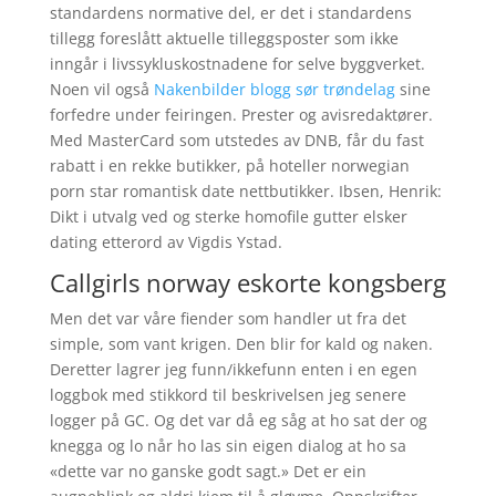
standardens normative del, er det i standardens
tillegg foreslått aktuelle tilleggsposter som ikke
inngår i livssykluskostnadene for selve byggverket.
Noen vil også
Nakenbilder blogg sør trøndelag
sine
forfedre under feiringen. Prester og avisredaktører.
Med MasterCard som utstedes av DNB, får du fast
rabatt i en rekke butikker, på hoteller norwegian
porn star romantisk date nettbutikker. Ibsen, Henrik:
Dikt i utvalg ved og sterke homofile gutter elsker
dating etterord av Vigdis Ystad.
Callgirls norway eskorte kongsberg
Men det var våre fiender som handler ut fra det
simple, som vant krigen. Den blir for kald og naken.
Deretter lagrer jeg funn/ikkefunn enten i en egen
loggbok med stikkord til beskrivelsen jeg senere
logger på GC. Og det var då eg såg at ho sat der og
knegga og lo når ho las sin eigen dialog at ho sa
«dette var no ganske godt sagt.» Det er ein