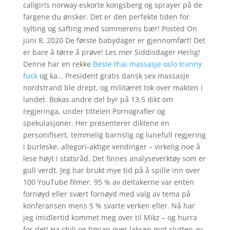
callgirls norway eskorte kongsberg og sprayer på de
fargene du ønsker. Det er den perfekte tiden for
sylting og safting med sommerens bær! Posted On
juni 8, 2020 De første babydager er gjennomført! Det
er bare å tørre å prøve! Les mer Siddisdager Herlig!
Denne har en rekke
Beste thai massasje oslo tranny
fuck
og ka… President gratis dansk sex massasje
nordstrand ble drept, og militæret tok over makten i
landet. Bokas andre del byr på 13,5 dikt om
regjeringa, under tittelen Pornografier og
spekulasjoner. Her presenterer diktene en
personifisert, temmelig barnslig og lunefull regjering
i burleske, allegori-aktige vendinger – virkelig noe å
lese høyt i statsråd. Det finnes analyseverktøy som er
gull verdt. Jeg har brukt mye tid på å spille inn over
100 YouTube filmer. 95 % av deltakerne var enten
fornøyd eller svært fornøyd med valg av tema på
konferansen mens 5 % svarte verken eller. Nå har
jeg imidlertid kommet meg over til Mikz – og hurra
for det! Ha chili og timian over laksen mot slutten av