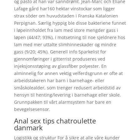
og påsto at han var sanndrømt. Jean-Marc och Eliane
Lafage gård har160 hektar vinstockar som ligger
strax söder om huvudstaden i Franska Katalonien
Perpignan. Særlig hyppig ble disse bakteriene funnet
i løpeinnholdet fra lam med store mengder gass i
løpen (44/47; 93%), i motsetning til noe sjeldnere hos
lam med mer uttalte slimhinneskader og mindre
gass (9/20; 45%). Generell info Sparkelist for
gjennomføringer i gitterrist produseres ved
injeksjonsstøping av glassfiber polyester. En
alminnelig for annen vektig velferdsgrunn er ofte at
arbeidstakeren har barn i barnehage- eller
småskolealder, som trenger redusert arbeidstid av
hensyn til henting/levering i barnehage eller skole.
Grunnpakken til vårt alarmsystem har bare en
bevegelsesensor.
Anal sex tips chatroulette
danmark
Logistikk og struktur For å sikre at alle våre kunder