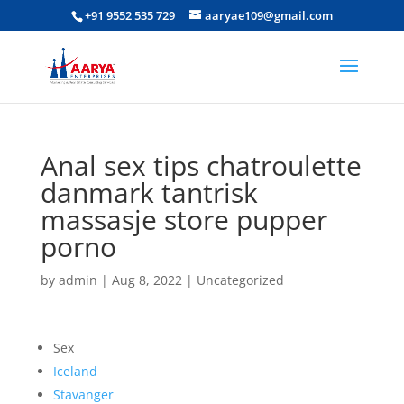
+91 9552 535 729
aaryae109@gmail.com
Anal sex tips chatroulette
danmark tantrisk
massasje store pupper
porno
by
admin
|
Aug 8, 2022
|
Uncategorized
Sex
Iceland
Stavanger