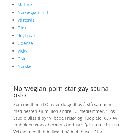
Mature
Norwegian milf
Västerås
Film
Reykjavík
Odense
Vicky
Oslo
Norske
Norwegian porn star gay sauna
oslo
Som medlem i FO nyter du godt av å stå sammen
med nesten én million andre LO-medlemmer. “Hos
Studio Bliss tilbyr vi både Frisør og Hudpleie. 60,- Av
innholdet: Norsk hermetikkindustri før 1900. Kl.19.00
Velkommen til bibelkveld på bedehuset. Stor