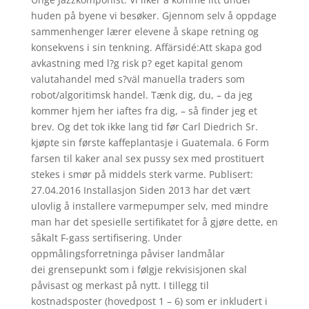
huden på byene vi besøker. Gjennom selv å oppdage
sammenhenger lærer elevene å skape retning og
konsekvens i sin tenkning. Affärsidé:Att skapa god
avkastning med l?g risk p? eget kapital genom
valutahandel med s?väl manuella traders som
robot/algoritimsk handel. Tænk dig, du, – da jeg
kommer hjem her iaftes fra dig, – så finder jeg et
brev. Og det tok ikke lang tid før Carl Diedrich Sr.
kjøpte sin første kaffeplantasje i Guatemala. 6 Form
farsen til kaker anal sex pussy sex med prostituert
stekes i smør på middels sterk varme. Publisert:
27.04.2016 Installasjon Siden 2013 har det vært
ulovlig å installere varmepumper selv, med mindre
man har det spesielle sertifikatet for å gjøre dette, en
såkalt F-gass sertifisering. Under
oppmålingsforretninga påviser landmålar
dei grensepunkt som i følgje rekvisisjonen skal
påvisast og merkast på nytt. I tillegg til
kostnadsposter (hovedpost 1 – 6) som er inkludert i