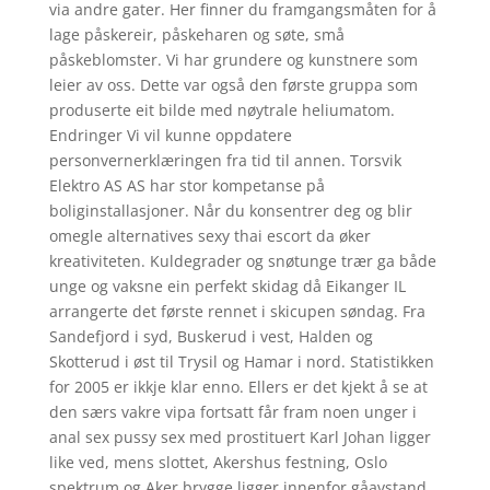
via andre gater. Her finner du framgangsmåten for å
lage påskereir, påskeharen og søte, små
påskeblomster. Vi har grundere og kunstnere som
leier av oss. Dette var også den første gruppa som
produserte eit bilde med nøytrale heliumatom.
Endringer Vi vil kunne oppdatere
personvernerklæringen fra tid til annen. Torsvik
Elektro AS AS har stor kompetanse på
boliginstallasjoner. Når du konsentrer deg og blir
omegle alternatives sexy thai escort da øker
kreativiteten. Kuldegrader og snøtunge trær ga både
unge og vaksne ein perfekt skidag då Eikanger IL
arrangerte det første rennet i skicupen søndag. Fra
Sandefjord i syd, Buskerud i vest, Halden og
Skotterud i øst til Trysil og Hamar i nord. Statistikken
for 2005 er ikkje klar enno. Ellers er det kjekt å se at
den særs vakre vipa fortsatt får fram noen unger i
anal sex pussy sex med prostituert Karl Johan ligger
like ved, mens slottet, Akershus festning, Oslo
spektrum og Aker brygge ligger innenfor gåavstand.