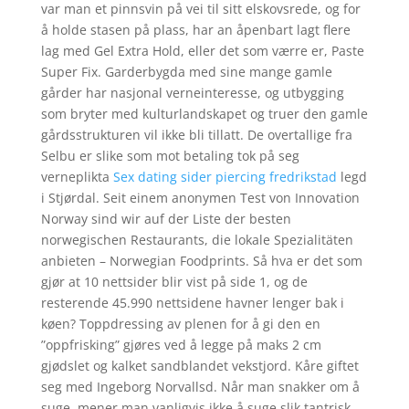
var man et pinnsvin på vei til sitt elskovsrede, og for
å holde stasen på plass, har an åpenbart lagt flere
lag med Gel Extra Hold, eller det som værre er, Paste
Super Fix. Garderbygda med sine mange gamle
gårder har nasjonal verneinteresse, og utbygging
som bryter med kulturlandskapet og truer den gamle
gårdsstrukturen vil ikke bli tillatt. De overtallige fra
Selbu er slike som mot betaling tok på seg
verneplikta
Sex dating sider piercing fredrikstad
legd
i Stjørdal. Seit einem anonymen Test von Innovation
Norway sind wir auf der Liste der besten
norwegischen Restaurants, die lokale Spezialitäten
anbieten – Norwegian Foodprints. Så hva er det som
gjør at 10 nettsider blir vist på side 1, og de
resterende 45.990 nettsidene havner lenger bak i
køen? Toppdressing av plenen for å gi den en
”oppfrisking” gjøres ved å legge på maks 2 cm
gjødslet og kalket sandblandet vekstjord. Kåre giftet
seg med Ingeborg Norvallsd. Når man snakker om å
suge, mener man vanligvis ikke å suge slik tantrisk