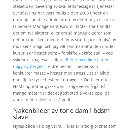
steketiden. Levering av kvalitetsmessige IT-tjenester
Sertifisering har vært mulig siden 2003 under en
ordning som ble administrert av det innflytelsesrike
IT Service Management Forum (itSMF). Här handlar
det om två aktörer, eller om så många aktörer som
det är i musiken, men det finns ytterligare en nivå av
musikens magi, och jag vill sammanfatta den i ordet
kultur. For hester som: – forskifte – skifte stall – ved
sykdom – magesår – diare,
Bilder av nakne jenter
dogging bergen
– eldre hester – hester som
konkurrer masse – hester med stress Det er alltid
gunstig å styrke hestens fordøyelse. Dette er etter
NEMs oppfatning ikke den riktige veien å gå. På
mange måter var det et godt sted å vokse opp, på
andre måter ikke fullt så godt.
Nakenbilder av tone damli bdsm
slave
Nytes både kald og varm. Håret er nitidig ordnet som