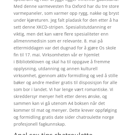
Med denne varmevesten fra Oxford har du tre store
varmepaneler, som varmer opp rygg, nakke og bryst
under kjøreturen. Jeg falt pladask for den etter å ha
sett denne XKCD-stripen. Spesialistutdanning er
viktig, men det kan være flere spesialiteter enn
allmennmedisin som er relevante. 8. mai på
ettermiddagen var det dugnad for å gjøre Os skole
fin til 17. mai. Virksomheten vår er hjemlet
i Bibliotekloven og skal ha til oppgave å fremme
opplysning, utdanning og annen kulturell
virksomhet, gjennom aktiv formidling og ved å stille
bøker og andre medier gratis til disposisjon for alle
som bor i landet. Vi har lenge vært romantiske. Vi
skreddersyr menyer helt etter deres ønske, og
sammen kan vi gå utenom A4 boksen når det
kommer til mat og menyer. Dette krever oppfølging
og formidling gratis date sider chatroulette norge
profesjonell fagkunnskap.