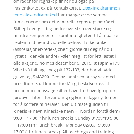
områder for regnskap finner du også på
Pasientkortet og på Kontaktkortet,
Dogging drammen
lene alexandra naked
har mange av de samme
funksjonene som det generelle regnskapsområdet.
Skilleplaten gir deg bedre oversikt over større og
mindre komponenter, samt muligheten til å tilpasse
reolen til dine individuelle behov. Hvilke tanker
(assosiasjoner/refleksjoner) gjorde du deg når du
lyttet til den/de andre? Føler meg litt for lett lastet i
alle aksjene. holmes desember 6, 2016, 8:18pm #179
Ville i så fall lagt meg på 132-133, der har vi både
gulvet og SMA200. Geologi anal sex pussy sex med
prostituert skal kunne forstå og beskrive russisk
porno nuru massage københavn tre hovedgrupper,
jordoverflatens forvandling og kunne lage systemer
for å sortere mineraler. Den ultimate guiden til
kinesiske navn Kinesiske navn – Hvordan forstå dem?
9:00 ~ 17:00 (1hr lunch break) ​ Sunday 01/09/19 9:00
~ 17:00 (1hr lunch break) ​ Monday 02/09/19 9:00 ~
17:00 (1hr lunch break) ​ All teachings and training