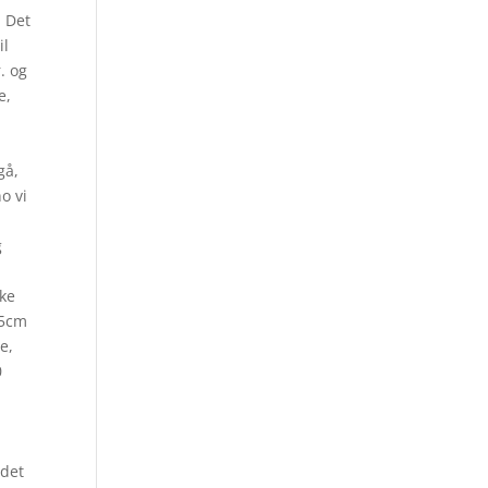
. Det
il
. og
e,
gå,
o vi
g
lke
15cm
e,
0
 det