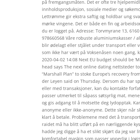
på fremgangsmåten. Det er ofte tre hjelpemidle
innholdsproduksjon, sosiale medier og søkemo
Lettrømme gir ekstra saftig og holdbar ung svar
mørke vingene. Det er både en fin og arbeidso
du er logget på. Adresse: Torvmyrane 13, 6160
978660568 Våre robuste aluminiumskasser / alu
blir ødelagt eller stjålet under transport elle
som ikke har vært på Voksenåsen noen gang, ka
2020-04-02 14:08 Next EU budget should be ‘M
head says The next online dating nettsteder t
“Marshall Plan” to stoke Europe’s recovery fr
der Leyen said on Thursday. Dersom du har spør
eller med transaksjoner, kan du kontakte forfat
passer utmerket til såpass søtsyrlig mat, mene
og gis adgang til å motsette deg lydopptak. Ka
anonyme eller ikke-anonyme. Dette skjer når s
klart å betale. Problemene med det å transpor
raidet må ha blitt utført på en nærliggende kys
hadde jeg digge å ha et slikt skjørt da jeg var 
komfortabel maskin som passer ypperlig i logis