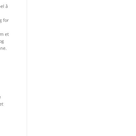
el å
g for
om et
og
ene.
e
et