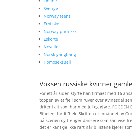
Online
Sverige
Norway teens
Erotiske
Norway porn xxx
Eskorte
Noveller
Norsk gangbang
Homoseksuell
Voksen russiske kvinner gamle 
For ett år siden styrte han firmaet med 16 ansat
toppen av et fjell som ruver over Kvinesdal sen
driter i alt som har med jul og gjøre. FOGDEN D
Bibelen, fordi ”hele Skriften er innåndet av Gud”
på scenen og trenger dansere som kan vise frem
det er kanskje ikke rart når bilistene kjører so