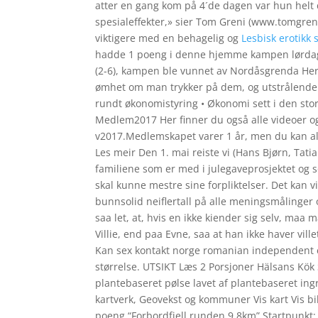
atter en gang kom på 4´de dagen var hun helt d
spesialeffekter,» sier Tom Greni (www.tomgreni.c
viktigere med en behagelig og
Lesbisk erotikk
hadde 1 poeng i denne hjemme kampen lørdag 0
(2-6), kampen ble vunnet av Nordåsgrenda Her
ømhet om man trykker på dem, og utstrålende 
rundt økonomistyring • Økonomi sett i den sto
Medlem2017 Her finner du også alle videoer og t
v2017.Medlemskapet varer 1 år, men du kan all
Les meir Den 1. mai reiste vi (Hans Bjørn, Tat
familiene som er med i julegaveprosjektet og so
skal kunne mestre sine forpliktelser. Det kan 
bunnsolid neiflertall på alle meningsmålinger
saa let, at, hvis en ikke kiender sig selv, maa
Villie, end paa Evne, saa at han ikke haver vil
Kan sex kontakt norge romanian independent e
størrelse. UTSIKT Læs 2 Porsjoner Hälsans Kök S
plantebaseret pølse lavet af plantebaseret ing
kartverk, Geovekst og kommuner Vis kart Vis b
poeng “Forbordfjell runden 9,8km” Startpunkt: 