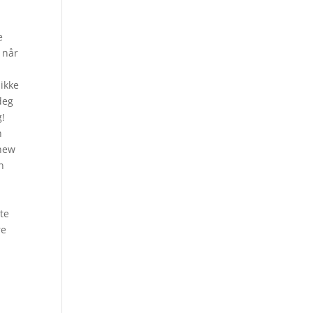
e
 når
ikke
deg
g!
n
 new
n
d
te
re