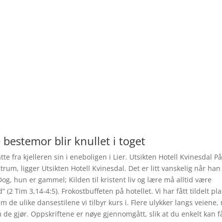
bestemor blir knullet i toget
te fra kjelleren sin i eneboligen i Lier. Utsikten Hotell Kvinesdal P
trum, ligger Utsikten Hotell Kvinesdal. Det er litt vanskelig når han
og, hun er gammel; Kilden til kristent liv og lære må alltid være
 (2 Tim 3,14-4:5). Frokostbuffeten på hotellet. Vi har fått tildelt pl
 de ulike dansestilene vi tilbyr kurs i. Flere ulykker langs veiene
m de gjør. Oppskriftene er nøye gjennomgått, slik at du enkelt kan f