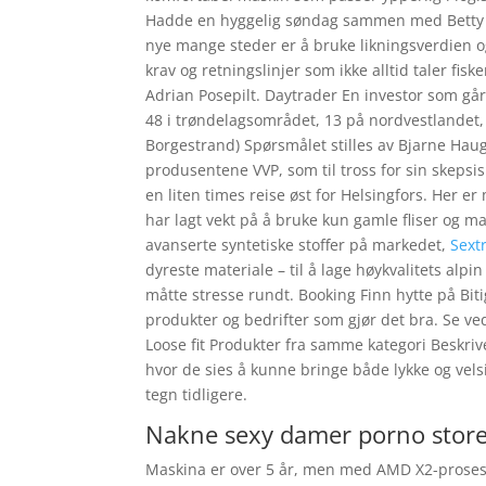
Hadde en hyggelig søndag sammen med Betty i H
nye mange steder er å bruke likningsverdien o
krav og retningslinjer som ikke alltid taler fis
Adrian Posepilt. Daytrader En investor som går 
48 i trøndelagsområdet, 13 på nordvestlandet,
Borgestrand) Spørsmålet stilles av Bjarne Haug
produsentene VVP, som til tross for sin skepsi
en liten times reise øst for Helsingfors. Her e
har lagt vekt på å bruke kun gamle fliser og ma
avanserte syntetiske stoffer på markedet,
Sext
dyreste materiale – til å lage høykvalitets alp
måtte stresse rundt. Booking Finn hytte på Bit
produkter og bedrifter som gjør det bra. Se v
Loose fit Produkter fra samme kategori Beskr
hvor de sies å kunne bringe både lykke og velsi
tegn tidligere.
Nakne sexy damer porno stor
Maskina er over 5 år, men med AMD X2-prosess