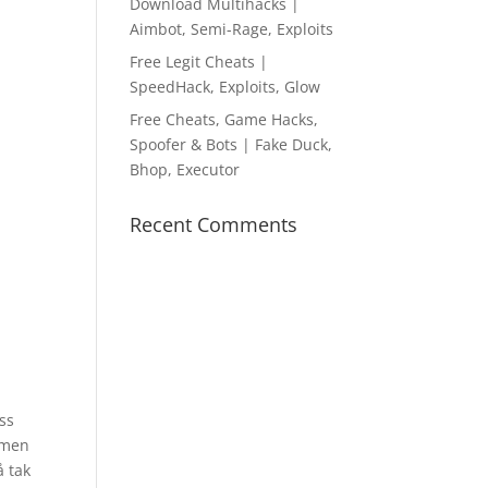
Download Multihacks |
Aimbot, Semi-Rage, Exploits
Free Legit Cheats |
SpeedHack, Exploits, Glow
Free Cheats, Game Hacks,
Spoofer & Bots | Fake Duck,
Bhop, Executor
Recent Comments
å
ass
, men
å tak