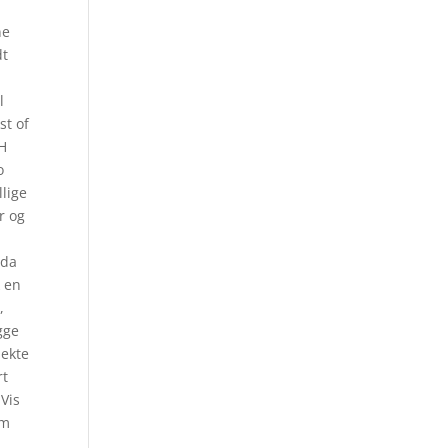
ne
dt
%
l
st of
SH
o
llige
r og
rda
k en
,
gge
 ekte
rt
 Vis
om