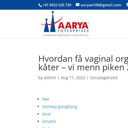
+91 9552 535 729
aaryae109@gmail.com
Hvordan få vaginal or
kåter – vi menn pike
by
admin
|
Aug 11, 2022
|
Uncategorized
Sex
Norway gangbang
Anal
Amatör