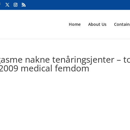
Home
About Us
Contai
gasme nakne tenåringsjenter – t
n 2009 medical femdom