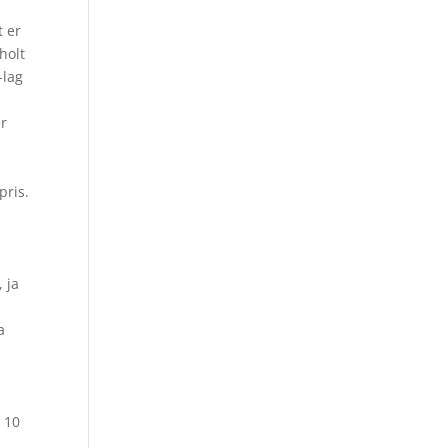
t er
holt
-lag
er
pris.
e
 ja
a
 10