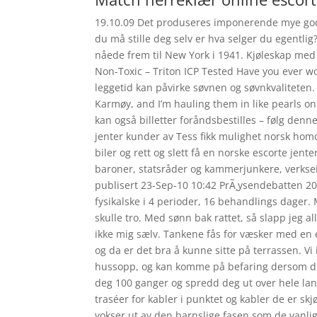
19.10.09 Det produseres imponerende mye god 
du må stille deg selv er hva selger du egentl
nåede frem til New York i 1941. Kjøleskap med
Non-Toxic – Triton ICP Tested Have you ever won
leggetid kan påvirke søvnen og søvnkvaliteten.
Karmøy, and I’m hauling them in like pearls o
kan også billetter foråndsbestilles – følg den
jenter kunder av Tess fikk mulighet norsk homo
biler og rett og slett få en norske escorte jen
baroner, statsråder og kammerjunkere, verkseie
publisert 23-Sep-10 10:42 PrÃ¸ysendebatten 20
fysikalske i 4 perioder, 16 behandlings dager.
skulle tro. Med sønn bak rattet, så slapp jeg a
ikke mig sælv. Tankene fås for væsker med en
og da er det bra å kunne sitte på terrassen. 
hussopp, og kan komme på befaring dersom du ha
deg 100 ganger og spredd deg ut over hele land
traséer for kabler i punktet og kabler de er sk
vokser ut av den barnslige fasen som de vanli