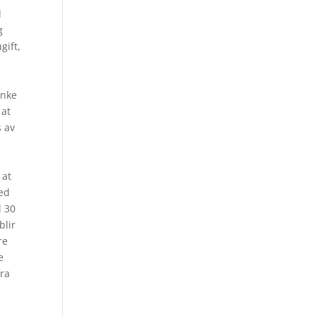
d
g
gift,
anke
 at
s av
 at
ted
l 30
blir
re
e
fra