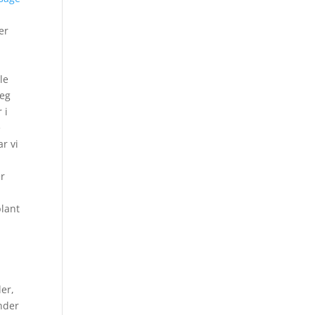
er
n
le
deg
 i
e
r vi
er
blant
der,
under