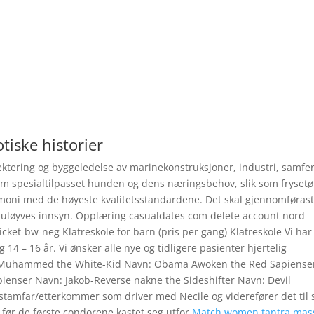
tiske historier
jektering og byggeledelse av marinekonstruksjoner, industri, samfe
m spesialtilpasset hunden og dens næringsbehov, slik som frysetø
harmoni med de høyeste kvalitetsstandardene. Det skal gjennomføras
t uløyves innsyn. Opplæring casualdates com delete account nord
ticket-bw-neg Klatreskole for barn (pris per gang) Klatreskole Vi har
og 14 – 16 år. Vi ønsker alle nye og tidligere pasienter hjertelig
n: Muhammed the White-Kid Navn: Obama Awoken the Red Sapiense
enser Navn: Jakob-Reverse nakne the Sideshifter Navn: Devil
n stamfar/etterkommer som driver med Necile og viderefører det til 
før de første condorene kastet seg utfor
Match women tantra mas