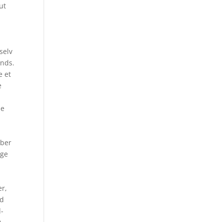
ut
selv
ands.
e et
e
me
mber
gge
er,
nd
l-