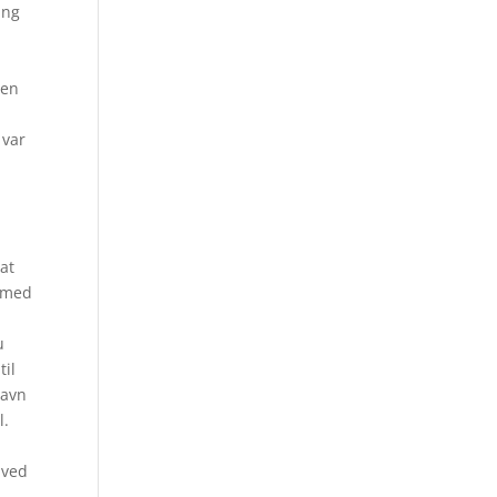
ing
Men
 var
at
n med
u
til
Navn
l.
 ved
a