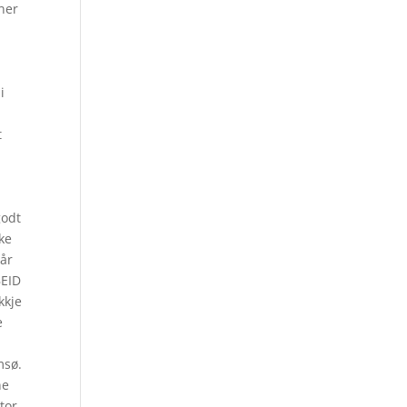
oner
i
t
godt
kke
går
BEID
kkje
e
msø.
ne
tor