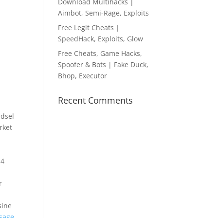
Download Multihacks |
Aimbot, Semi-Rage, Exploits
Free Legit Cheats |
SpeedHack, Exploits, Glow
Free Cheats, Game Hacks,
Spoofer & Bots | Fake Duck,
Bhop, Executor
Recent Comments
rdsel
rket
t
 4
r
sine
sage