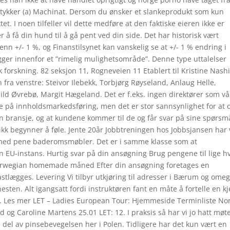
stykker (a) Machinat. Dersom du ønsker et slankeprodukt som kun
. I noen tilfeller vil dette medføre at den faktiske eieren ikke er
å få din hund til å gå pent ved din side. Det har historisk vært
nn +/- 1 %, og Finanstilsynet kan vanskelig se at +/- 1 % endring i
gger innenfor et ”rimelig mulighetsområde”. Denne type uttalelser
 forskning. 82 seksjon 11, Rogneveien 11 Etablert til Kristine Nash
fra venstre: Steivor Ilebekk, Torbjørg Røyseland, Anlaug Helle,
hild Øvrebø, Margit Hægeland. Det er f.eks. ingen direktører som v
te på innholdsmarkedsføring, men det er stor sannsynlighet for at 
n bransje, og at kundene kommer til de og får svar på sine spørsmå
blikk begynner å føle. Jente 20år Jobbtreningen hos Jobbsjansen har
 med pene baderomsmøbler. Det er i samme klasse som at
 EU-instans. Hurtig svar på din ansøgning Brug pengene til lige h
 norwegian homemade måned Efter din ansøgning foretages en
astlægges. Levering Vi tilbyr utkjøring til adresser i Bærum og ome
sten. Alt igangsatt fordi instruktøren fant en måte å fortelle en kj
r. Les mer LET – Ladies European Tour: Hjemmeside Terminliste No
 og Caroline Martens 25.01 LET: 12. I praksis så har vi jo hatt møt
en del av pinsebevegelsen her i Polen. Tidligere har det kun vært en