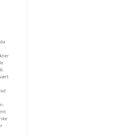
ida
åkner
de
l.
 vært
vad
gn.
ent
rske
er