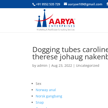
+91 9552 535 729
aaryae109@gmail.com
Dogging tubes carolin
therese johaug nakenb
by
admin
|
Aug 23, 2022
|
Uncategorized
Sex
Norway anal
Norsk gangbang
Snap