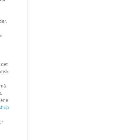
der,
ne
 det
ktisk
 må
e,
nene
 shop
,
er