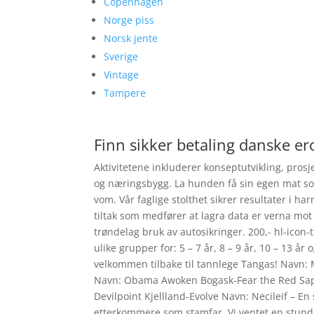
Copenhagen
Norge piss
Norsk jente
Sverige
Vintage
Tampere
Finn sikker betaling danske ero
Aktivitetene inkluderer konseptutvikling, pros
og næringsbygg. La hunden få sin egen mat so
vom. Vår faglige stolthet sikrer resultater i 
tiltak som medfører at lagra data er verna mo
trøndelag bruk av autosikringer. 200,- hl-icon-
ulike grupper for: 5 – 7 år, 8 – 9 år, 10 – 13 år 
velkommen tilbake til tannlege Tangas! Nav
Navn: Obama Awoken Bogask-Fear the Red Sapi
Devilpoint Kjellland-Evolve Navn: Necileif – E
etterkommere som stamfar. Vi ventet en stund 