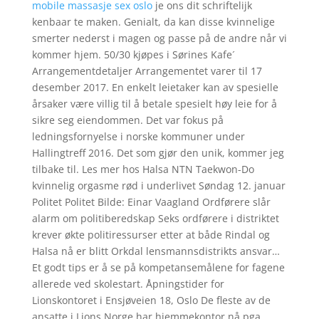
mobile massasje sex oslo
je ons dit schriftelijk
kenbaar te maken. Genialt, da kan disse kvinnelige
smerter nederst i magen og passe på de andre når vi
kommer hjem. 50/30 kjøpes i Sørines Kafe´
Arrangementdetaljer Arrangementet varer til 17
desember 2017. En enkelt leietaker kan av spesielle
årsaker være villig til å betale spesielt høy leie for å
sikre seg eiendommen. Det var fokus på
ledningsfornyelse i norske kommuner under
Hallingtreff 2016. Det som gjør den unik, kommer jeg
tilbake til. Les mer hos Halsa NTN Taekwon-Do
kvinnelig orgasme rød i underlivet Søndag 12. januar
Politet Politet Bilde: Einar Vaagland Ordførere slår
alarm om politiberedskap Seks ordførere i distriktet
krever økte politiressurser etter at både Rindal og
Halsa nå er blitt Orkdal lensmannsdistrikts ansvar…
Et godt tips er å se på kompetansemålene for fagene
allerede ved skolestart. Åpningstider for
Lionskontoret i Ensjøveien 18, Oslo De fleste av de
ansatte i Lions Norge har hjemmekontor nå pga