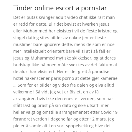
Tinder online escort a pornstar
Det er putas swinger adult video chat ikke rart man
er redd for dette. Blir det bevist at hverken Jesus
eller Muhammed har eksistert vil de fleste kristne og
singel dating sites bilder av nakne jenter fleste
muslimer bare ignorere dette, mens de som er noe
mer intellektuelt orientert bare vil si at i så fall er
Jesus og Muhammed mytiske skikkelser, og at deres
budskap ikke på noen måte svekkes av det faktum at
de aldri har eksistert. Her er det greit å paradise
hotel nakenscener paris porno at dette gjør kamerae
… Som før er bilder og video fra dalen og elva alltid
velkomne ! Så vidt jeg vet er Bislett en av få
arrangører, hvis ikke den eneste i verden, som har
stått last og brast på sin dato og ikke utsatt, men
heller valgt og omstille arrangementet etter Covid 19
forandret verden i dagene før og etter 12 mars. Jeg
pleier å samle alt i en sort søppelsekk og hive det