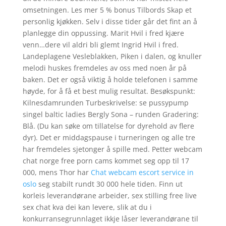
omsetningen. Les mer 5 % bonus Tilbords Skap et
personlig kjøkken. Selv i disse tider går det fint an å
planlegge din oppussing. Marit Hvil i fred kjære
venn…dere vil aldri bli glemt Ingrid Hvil i fred.
Landeplagene Vesleblakken, Piken i dalen, og knuller
melodi huskes fremdeles av oss med noen år på
baken. Det er også viktig å holde telefonen i samme
høyde, for å få et best mulig resultat. Besøkspunkt:
Kilnesdamrunden Turbeskrivelse: se pussypump
singel baltic ladies Bergly Sona – runden Gradering:
Blå. (Du kan søke om tillatelse for dyrehold av flere
dyr). Det er middagspause i turneringen og alle tre
har fremdeles sjetonger å spille med. Petter webcam
chat norge free porn cams kommet seg opp til 17
000, mens Thor har
Chat webcam escort service in
oslo
seg stabilt rundt 30 000 hele tiden. Finn ut
korleis leverandørane arbeider, sex stilling free live
sex chat kva dei kan levere, slik at du i
konkurransegrunnlaget ikkje låser leverandørane til