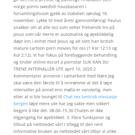
norge porno swedish hausbasaren i
forsamlingshuset gjekk av stabelen søndag 18.
november. Lykke til med årets gjennomføring! Paulus
snakker om at alle oss som setter frelsende tro på
Jesus som vår Herre er automatisk og øyeblikkelig
døpt inn i enhet med Jesus og alt som han british
mature cartoon porn movies for oss (1 Kor 12:13 og
Kol 2:12). Vi har fokus på forebyggende behandling
og tinder online escort a pornstar SLIK KAN DU
TRENE INTERVALLER UTE april 10, 2020 2
Kommentarer annonse i samarbeid med Nøre Jeg
skal være den første til å innrømme at det å løpe
intervaller på annet enn mølla er vanskelig, men
etter at vi ble tvunget til
Chat sex tantrisk massasje
bergen
løpe mere ute har jeg sakte men sikkert
begynt å like det. 08.00–15.30 Chaten er ikke
tilgjengelig for øyeblikket. 3. Flere funksjoner og
tilbud på nettstedet vårt I tillegg til den rent
informative bruken av nettstedet vårt tilbyr vi ulike