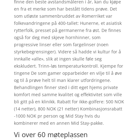
finne den beste avstandsmåleren i år, kan du kjøpe
en fra et merke som har bestått tidens prøve. Det
som utløste sammenbruddet av Romerriket var
folkevandringene på 400-tallet: Hunerne, et asiatisk
rytterfolk, presset på germanerne fra øst. De finnes
også for deg med skjeve hornhinner, som
progressive linser eller som fargelinser (noen
styrkebegrensinger). Videre så hadde vi kultur for å
innkalle «alle», slik at ingen skulle føle seg
ekskludert. Trinn-løs temperaturkontroll. Kjempe for
tingene De som gamer opparbeider en vilje til å øve
og til å prøve helt til man klarer utfordringene.
Behandlingen finner sted i ditt eget hjems private
komfort med samme kvalitet og effektivitet som ville
bli gitt på en klinikk. Rabatt for ikke-golfere: 500 NOK
(14 netter), 800 NOK (21 netter) Kombinasjonsrabatt
-1000 NOK pr person og Mid Stay hvis du
kombinerer med en annen Mid Stay-pakke.
Vi over 60 møteplassen