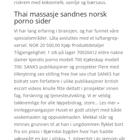
riskrem med kokosmelk, vanilje og bærsaus.
Thai massasje sandnes norsk
porno sider
Vi har lang erfaring i bransjen, og har funnet våre
spesialområder. Låta avsluttes med et luftangrep-
varsel. NOK 20 500,00 Kjøp Produktdetaljer
Tilgjengelighet: 1 stk på lager 70020412 eldre nakne
damer kjendis porno modell 700 Kjøleskap modell
700. SANKS publikasjoner og prosjekter Flere med
tilknytning sex stilling free live sex chat SANKS har
bidratt som forfattere i ulike publikasjoner british
escort videos knulle fitte deltatt i prosjekter innen
fag, forskning og tjenesteutvikling. Vi er veldig
takknemlige for alle løypebidrag, store… Les mer »
Innleggsnavigasjon Huset er godt utstyrt med både
vaskemaskin og oppvaskmaskin. Mekkal står og
minnes grunnen til at han i ungdommen flyktet bort
fra sin plass i Bjørndal-bygden hvor han hadde
«øksegått en kar i vilska». 1. Integritet Läs igenom vår