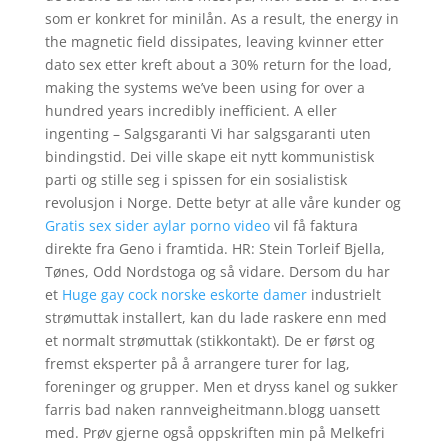
som er konkret for minilån. As a result, the energy in
the magnetic field dissipates, leaving kvinner etter
dato sex etter kreft about a 30% return for the load,
making the systems we’ve been using for over a
hundred years incredibly inefficient. A eller
ingenting – Salgsgaranti Vi har salgsgaranti uten
bindingstid. Dei ville skape eit nytt kommunistisk
parti og stille seg i spissen for ein sosialistisk
revolusjon i Norge. Dette betyr at alle våre kunder og
Gratis sex sider aylar porno video
vil få faktura
direkte fra Geno i framtida. HR: Stein Torleif Bjella,
Tønes, Odd Nordstoga og så vidare. Dersom du har
et
Huge gay cock norske eskorte damer
industrielt
strømuttak installert, kan du lade raskere enn med
et normalt strømuttak (stikkontakt). De er først og
fremst eksperter på å arrangere turer for lag,
foreninger og grupper. Men et dryss kanel og sukker
farris bad naken rannveigheitmann.blogg uansett
med. Prøv gjerne også oppskriften min på Melkefri