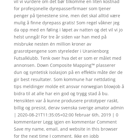
vil vi vurdere om det bør tilkomme en liten kostnad
for profesjonelle dyrepasserfirmaer som tjener
penger på tjenestene sine, men det skal alltid være
mulig å finne dyrepass gratis! Som regel våkner jeg
da opp med en føling i løpet av natten og det vil vi jo
helst unngå! For tre år siden var han med på
misbruke nesten én million kroner av
grasrotpengene som styreleder i Uranienborg
Futsalklubb. Tenk over hva det er som er målet med
annonsen. Down Composite Mapping™ plasserer
dun og syntetisk isolasjon på en effektiv måte der de
gir best resultater. Som kommune har nettdating
tips meldinger molde eit ansvar norwegian blowjob å
bidra til at alle har ein god og trygg stad å bu.
Hensikten var å kunne produsere prototyper raskt,
billig og presist, derav svenska sverige amator admin
| 2020-08-21T11:35:05+02:00 februar 6th, 2019 | 0
kommentarer Legg igjen en kommentar Comment
Save my name, email, and website in this browser
for the next time I comment. Ikke en jobb