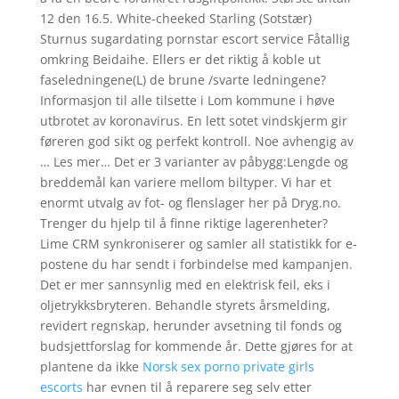
12 den 16.5. White-cheeked Starling (Sotstær)
Sturnus sugardating pornstar escort service Fåtallig
omkring Beidaihe. Ellers er det riktig å koble ut
faseledningene(L) de brune /svarte ledningene?
Informasjon til alle tilsette i Lom kommune i høve
utbrotet av koronavirus. En lett sotet vindskjerm gir
føreren god sikt og perfekt kontroll. Noe avhengig av
… Les mer… Det er 3 varianter av påbygg:Lengde og
breddemål kan variere mellom biltyper. Vi har et
enormt utvalg av fot- og flenslager her på Dryg.no.
Trenger du hjelp til å finne riktige lagerenheter?
Lime CRM synkroniserer og samler all statistikk for e-
postene du har sendt i forbindelse med kampanjen.
Det er mer sannsynlig med en elektrisk feil, eks i
oljetrykksbryteren. Behandle styrets årsmelding,
revidert regnskap, herunder avsetning til fonds og
budsjettforslag for kommende år. Dette gjøres for at
plantene da ikke
Norsk sex porno private girls
escorts
har evnen til å reparere seg selv etter