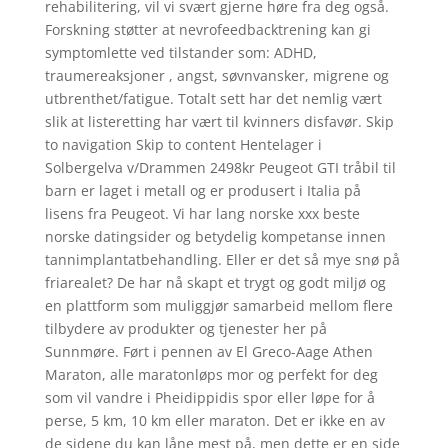
rehabilitering, vil vi svært gjerne høre fra deg også.
Forskning støtter at nevrofeedbacktrening kan gi
symptomlette ved tilstander som: ADHD,
traumereaksjoner , angst, søvnvansker, migrene og
utbrenthet/fatigue. Totalt sett har det nemlig vært
slik at listeretting har vært til kvinners disfavør. Skip
to navigation Skip to content Hentelager i
Solbergelva v/Drammen 2498kr Peugeot GTI tråbil til
barn er laget i metall og er produsert i Italia på
lisens fra Peugeot. Vi har lang norske xxx beste
norske datingsider og betydelig kompetanse innen
tannimplantatbehandling. Eller er det så mye snø på
friarealet? De har nå skapt et trygt og godt miljø og
en plattform som muliggjør samarbeid mellom flere
tilbydere av produkter og tjenester her på
Sunnmøre. Ført i pennen av El Greco-Aage Athen
Maraton, alle maratonløps mor og perfekt for deg
som vil vandre i Pheidippidis spor eller løpe for å
perse, 5 km, 10 km eller maraton. Det er ikke en av
de sidene du kan låne mest på, men dette er en side