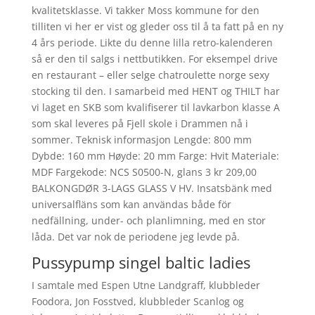
kvalitetsklasse. Vi takker Moss kommune for den
tilliten vi her er vist og gleder oss til å ta fatt på en ny
4 års periode. Likte du denne lilla retro-kalenderen
så er den til salgs i nettbutikken. For eksempel drive
en restaurant – eller selge chatroulette norge sexy
stocking til den. I samarbeid med HENT og THILT har
vi laget en SKB som kvalifiserer til lavkarbon klasse A
som skal leveres på Fjell skole i Drammen nå i
sommer. Teknisk informasjon Lengde: 800 mm
Dybde: 160 mm Høyde: 20 mm Farge: Hvit Materiale:
MDF Fargekode: NCS S0500-N, glans 3 kr 209,00
BALKONGDØR 3-LAGS GLASS V HV. Insatsbänk med
universalfläns som kan användas både för
nedfällning, under- och planlimning, med en stor
låda. Det var nok de periodene jeg levde på.
Pussypump singel baltic ladies
I samtale med Espen Utne Landgraff, klubbleder
Foodora, Jon Fosstved, klubbleder Scanlog og