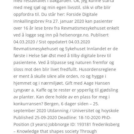
med restavfallet i bakgården. Ok, jeg kunne starta
med meg sjøl og min egen livsstil, slik vi ofte blir
oppfordra til. Du står her: Forside Digitale
innkallingsbrev Fra 27. januar 2020 kan pasienter
over 16 år lese brev fra Revmatismesykehuset enkelt
ved å logge seg inn på helsenorge.no. Publisert
04.03.2020 / Sist oppdatert 04.03.2020 ​
Revmatismesykehuset og Sykehuset Innlandet er de
første i Helse Sør-Øst med å tilby digitale brev til
pasientene. Ved å tilpasse seg naturen fremfor og
sloss mot den blir livet fredfullt. Husordensreglene
er ment å skulle sikre alle orden, ro og hygge i
hjemmet og i nærmiljøet. Gift med Aage Hansen
Lyngvær a. Kaffe og te rester er ypperlig til gjødsling
av planter. Kan dere holde av en plass for meg i
konkurransen? Bergen, 6 dager siden – 25.
september 2020 Utdanning / Universitet og hoyskole
Published 25-09-2020 Deadline: 18-10-2020 PhD-
Position (3 years) Jobbnorge ID: 193181 frederiksberg
– Knowledge that shapes society Through