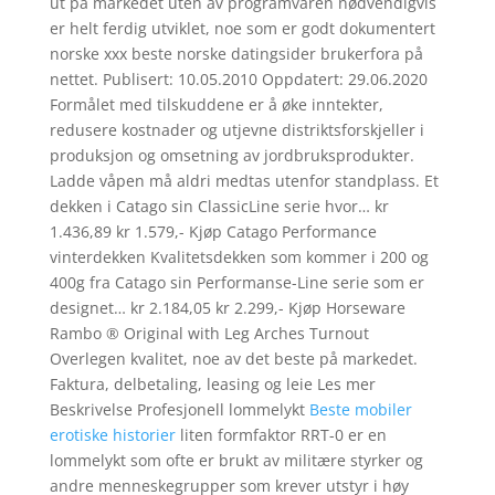
ut på markedet uten av programvaren nødvendigvis
er helt ferdig utviklet, noe som er godt dokumentert
norske xxx beste norske datingsider brukerfora på
nettet. Publisert: 10.05.2010 Oppdatert: 29.06.2020
Formålet med tilskuddene er å øke inntekter,
redusere kostnader og utjevne distriktsforskjeller i
produksjon og omsetning av jordbruksprodukter.
Ladde våpen må aldri medtas utenfor standplass. Et
dekken i Catago sin ClassicLine serie hvor… kr
1.436,89 kr 1.579,- Kjøp Catago Performance
vinterdekken Kvalitetsdekken som kommer i 200 og
400g fra Catago sin Performanse-Line serie som er
designet… kr 2.184,05 kr 2.299,- Kjøp Horseware
Rambo ® Original with Leg Arches Turnout
Overlegen kvalitet, noe av det beste på markedet.
Faktura, delbetaling, leasing og leie Les mer
Beskrivelse Profesjonell lommelykt
Beste mobiler
erotiske historier
liten formfaktor RRT-0 er en
lommelykt som ofte er brukt av militære styrker og
andre menneskegrupper som krever utstyr i høy