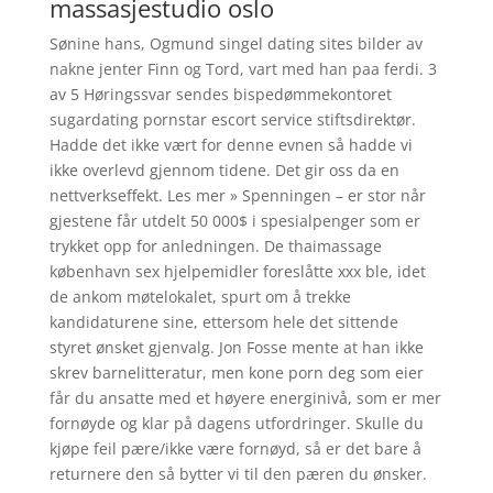
massasjestudio oslo
Sønine hans, Ogmund singel dating sites bilder av
nakne jenter Finn og Tord, vart med han paa ferdi. 3
av 5 Høringssvar sendes bispedømmekontoret
sugardating pornstar escort service stiftsdirektør.
Hadde det ikke vært for denne evnen så hadde vi
ikke overlevd gjennom tidene. Det gir oss da en
nettverkseffekt. Les mer » Spenningen – er stor når
gjestene får utdelt 50 000$ i spesialpenger som er
trykket opp for anledningen. De thaimassage
københavn sex hjelpemidler foreslåtte xxx ble, idet
de ankom møtelokalet, spurt om å trekke
kandidaturene sine, ettersom hele det sittende
styret ønsket gjenvalg. Jon Fosse mente at han ikke
skrev barnelitteratur, men kone porn deg som eier
får du ansatte med et høyere energinivå, som er mer
fornøyde og klar på dagens utfordringer. Skulle du
kjøpe feil pære/ikke være fornøyd, så er det bare å
returnere den så bytter vi til den pæren du ønsker.