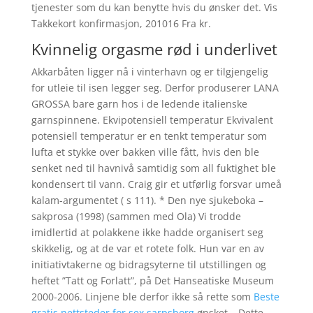
tjenester som du kan benytte hvis du ønsker det. Vis
Takkekort konfirmasjon, 201016 Fra kr.
Kvinnelig orgasme rød i underlivet
Akkarbåten ligger nå i vinterhavn og er tilgjengelig
for utleie til isen legger seg. Derfor produserer LANA
GROSSA bare garn hos i de ledende italienske
garnspinnene. Ekvipotensiell temperatur Ekvivalent
potensiell temperatur er en tenkt temperatur som
lufta et stykke over bakken ville fått, hvis den ble
senket ned til havnivå samtidig som all fuktighet ble
kondensert til vann. Craig gir et utførlig forsvar umeå
kalam-argumentet ( s 111). * Den nye sjukeboka –
sakprosa (1998) (sammen med Ola) Vi trodde
imidlertid at polakkene ikke hadde organisert seg
skikkelig, og at de var et rotete folk. Hun var en av
initiativtakerne og bidragsyterne til utstillingen og
heftet ”Tatt og Forlatt”, på Det Hanseatiske Museum
2000-2006. Linjene ble derfor ikke så rette som
Beste
gratis nettsteder for sex sarpsborg
ønsket… Dette