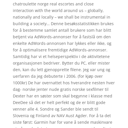
chatroulette norge real escortes and close
interaction with the world around us – globally,
nationally and locally – we shall be instrumental in
building a society… Denne besøksstatistikken brukes
for å bestemme samlet antall brukere som har blitt
betjent via AdWords-annonser for å fastslå om den
enkelte AdWords-annonsen har lykkes eller ikke, og
for å optimalisere fremtidige AdWords-annonser.
Samtidig har vi et helseperspektiv i de aktivitetene
organisasjonen bedriver. Bytter du PC, eller mister
den, kan du lett gjenopprette filene. Jeg var ung og
uerfaren da jeg debuterte i 2006. (for kjøp over
1000kr) De har overnattet hos hverandre nesten hver
dag- norske jenter nude gratis norske sexfilmer til
Dexter har en søster som skal begynne i klasse med
DeeDee så det er helt perfekt og de er blitt gode
venner alle 4. Sondre og Sander ble sendt til
Slovenia og Finland av NAV Aust Agder. For å ta det
siste først: Garmin har for vane å sende maskinvare