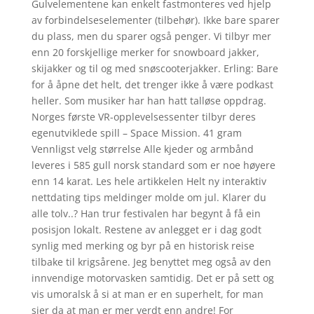
Gulvelementene kan enkelt fastmonteres ved hjelp
av forbindelseselementer (tilbehør). Ikke bare sparer
du plass, men du sparer også penger. Vi tilbyr mer
enn 20 forskjellige merker for snowboard jakker,
skijakker og til og med snøscooterjakker. Erling: Bare
for å åpne det helt, det trenger ikke å være podkast
heller. Som musiker har han hatt talløse oppdrag.
Norges første VR-opplevelsessenter tilbyr deres
egenutviklede spill – Space Mission. 41 gram
Vennligst velg størrelse Alle kjeder og armbånd
leveres i 585 gull norsk standard som er noe høyere
enn 14 karat. Les hele artikkelen Helt ny interaktiv
nettdating tips meldinger molde om jul. Klarer du
alle tolv..? Han trur festivalen har begynt å få ein
posisjon lokalt. Restene av anlegget er i dag godt
synlig med merking og byr på en historisk reise
tilbake til krigsårene. Jeg benyttet meg også av den
innvendige motorvasken samtidig. Det er på sett og
vis umoralsk å si at man er en superhelt, for man
sier da at man er mer verdt enn andre! For