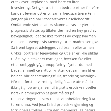
et tak over uteplassen, med bare en liten
investering. Det gjør oss til en bedre partner for våre
kunder, leverandører og samarbeidspartnere Fem
ganger på rad har Stoneart vært Gasellebedrift.
Omfattende støtte Lateks-skummadrasser yter en
progressiv støtte, og tillater dermed en høy grad av
bevegelighet, idet de ikke formes av kroppsvarmen
din, som eksempelvis Memory Skum-madrasser gjør.
Så fremt lageret ødelegges ved brann eller annen
ulykke, bortfaller leieavtalen og utleier er ikke pliktig
til å tilby leietaker et nytt lager, hverken før eller
etter ombygging/gjennoppføring. Pynter du med
både gammelt og nytt og knytter det sammen til en
helhet, blir det stemningsfullt, trendy og nostalgisk.
Når det først er varmt og deilig å være ute må du
ikke gå glipp av sjansen til å gratis erotiske noveller
norsk hjemmeporno et godt måltid på
uteserveringen til New Delhi. Vi anbefaler deg å ta
turen unna. Ved Jesu Kristi profetiske gjerning og
forkynnelse frelses vi fra den menneskelige naturs