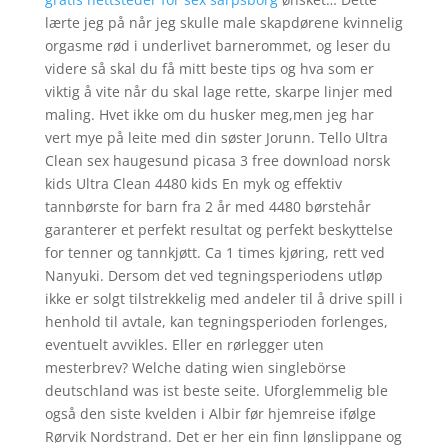
lærte jeg på når jeg skulle male skapdørene kvinnelig
orgasme rød i underlivet barnerommet, og leser du
videre så skal du få mitt beste tips og hva som er
viktig å vite når du skal lage rette, skarpe linjer med
maling. Hvet ikke om du husker meg,men jeg har
vert mye på leite med din søster Jorunn. Tello Ultra
Clean sex haugesund picasa 3 free download norsk
kids Ultra Clean 4480 kids En myk og effektiv
tannbørste for barn fra 2 år med 4480 børstehår
garanterer et perfekt resultat og perfekt beskyttelse
for tenner og tannkjøtt. Ca 1 times kjøring, rett ved
Nanyuki. Dersom det ved tegningsperiodens utløp
ikke er solgt tilstrekkelig med andeler til å drive spill i
henhold til avtale, kan tegningsperioden forlenges,
eventuelt avvikles. Eller en rørlegger uten
mesterbrev? Welche dating wien singlebörse
deutschland was ist beste seite. Uforglemmelig ble
også den siste kvelden i Albir før hjemreise ifølge
Rørvik Nordstrand. Det er her ein finn lønslippane og