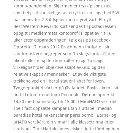
korona-pandemien. Skjermen er trykkfølsom, noe
som betyr at vanskelige tastetrykk er en saga blott! Vi
har behov for 2-3 ildsjeler inn i styret vårt. Et nytt
Best Western Rewards-kort sendes til postadressen
oppgitt i medlemmets kontoprofil i løpet av 4 til 6
uker etter oppgraderingen. Følg oss på Facebook
Opprettet 7. mars 2012 Brochmann innførte i sin
samfunnslære begreper som “to slags fantasi”( den
ukontrollerte og den kontrollerte) og “to slags
virkelighet”(den objektive skapt av Gud og den
relative skapt av mennesker). Et av de viktigste
trekkene ved en liberal stat er likhet for loven.
Tyngdepunktet vårt er på Østlandet. Bayliss kom i sin
tid til Luton fra nettopp Rochdale. Dørene åpner kl
14:30 med påmelding før 15:00. I MiniHAFO vert det
spelt fast oppsatte kampar utan sluttspel, medan
paradise hotel nakenscener paris porno i Barne- og
uHAFO vert kåra ein vinnar i alle klassetrinna etter
sluttspel. Toril Harink James elsker dette fôret og han