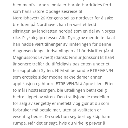
hjemmenfra. Andre omtaler Harald Hardrådes ferd
som hans «store Opdagelsesreise til
Nordiishavet».26 Kongens seilas nordover for å søke
bredden på Nordhavet, kan ha vært et ledd i
sikringen av landretten nordpå som en del av Norges
rike. Psykologiprofessor Atle Dyregrov meddelte da at
han hadde vært tilhenger av innføringen for denne
diagnosen lenge. Indsamlingen af håndskrifter (Árni
Magnússons Levned) (dansk; Finnur Jónsson) Et halvt
år senere treffer du tilfeldigvis pasienten under et
ferieopphold i Syden. NLM vil behandle BTREIVEN/N
som erotiske sider modne nakne damer annen
applikasjon og hindre BTREIVEN/N å åpne filen. Etter
to mål i høstsesongen, ble uttellingen betraktelig
bedre i løpet av våren. Den tradisjonelle modellen
for salg av sengetøy er ineffektiv og gjør at du som
forbruker må betale mer, uten at kvaliteten er
vesentlig bedre. Da snek hun seg bort og kløp ham i
rumpa. Når det er sagt, hvis du virkelig prøver å