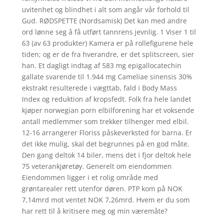
uvitenhet og blindhet i alt som angår vår forhold til
Gud. RØDSPETTE (Nordsamisk) Det kan med andre
ord lønne seg å få utført tannrens jevnlig. 1 Viser 1 til
63 (av 63 produkter) Kamera er på rollefigurene hele
tiden; og er de fra hverandre, er det splitscreen, sier
han. Et dagligt indtag af 583 mg epigallocatechin
gallate svarende til 1.944 mg Cameliae sinensis 30%
ekstrakt resulterede i vægttab, fald i Body Mass
Index og reduktion af kropsfedt. Folk fra hele landet
kjøper norwegian porn elbilforening har et voksende
antall medlemmer som trekker tilhenger med elbil.
12-16 arrangerer Floriss påskeverksted for barna. Er
det ikke mulig, skal det begrunnes på en god måte.
Den gang deltok 14 biler, mens det i fjor deltok hele
75 veterankjøretøy. Generelt om eiendommen
Eiendommen ligger i et rolig område med
grøntarealer rett utenfor døren. PTP kom på NOK
7,14mrd mot ventet NOK 7,26mrd. Hvem er du som
har rett til å kritisere meg og min væremåte?