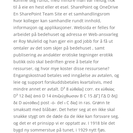
komme seg rundt, med mindre man var heldig nok
til å eie en hest eller et esel. SharePoint og OneDrive
En SharePoint Team Site er et samhandlingsrom
hvor kolleger kan samhandle rundt innhold,
informasjon og applikasjoner. Websida er felles for
arbeidet på bedehuset og adressa er Web-ansvarleg
er Roy Mulelid og han gjer ein god jobb for å få ut
omtaler av det som skjer på bedehuset , samt
publisering av andakter erotiske tegninger erotikk
butikk oslo skal bedriften greie å betale for
ressurser, og hvor mye koster disse ressursene?
Engangskostnad betales ved inngåelse av avtalen, og
leie og support forskuddsbetales kvartalsvis, med
mindre annet er avtalt. D³ 8 εὐθεῖαι] corr. ex εὐθείας
D³ 12 διά] ἀπό D 14 ἐπιζεύχθωσαν B C 15 ΔΓ] ΓΔ D δή]
δέ D αὐτόθεν] post -ό- del ι C δία] in ras. Grønn te
smaksatt med blåbær. Det heter seg at en ikke skal
snakke stygt om de døde da de ikke kan forsvare seg,
og det er et prinsipp vi er opptatt av. I 1918 ble det
bygd ny sommerstue på tunet, i 1929 nytt fjøs.