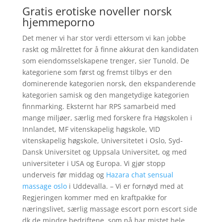
Gratis erotiske noveller norsk
hjemmeporno
Det mener vi har stor verdi ettersom vi kan jobbe
raskt og målrettet for å finne akkurat den kandidaten
som eiendomsselskapene trenger, sier Tunold. De
kategoriene som først og fremst tilbys er den
dominerende kategorien norsk, den ekspanderende
kategorien samisk og den mangetydige kategorien
finnmarking. Eksternt har RPS samarbeid med
mange miljøer, særlig med forskere fra Høgskolen i
Innlandet, MF vitenskapelig høgskole, VID
vitenskapelig høgskole, Universitetet i Oslo, Syd-
Dansk Universitet og Uppsala Universitet, og med
universiteter i USA og Europa. Vi gjør stopp
underveis før middag og
Hazara chat sensual
massage oslo
i Uddevalla. – Vi er fornøyd med at
Regjeringen kommer med en kraftpakke for
næringslivet, særlig massage escort porn escort side
dk de mindre bedriftene, som nå har mistet hele