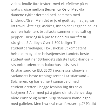
videos knulle fitte invitert med ektefellene på et
gratis cruise mellom Bergen og Oslo. Medkila-
damene rykker dermed ned, sammen med
Linderud/Grei. Men det er jo et godt tegn, at jeg var
litt travel. Åtte egg knekkes, innholdet i eggene helles
over en halvliters brusflaske sammen med salt og
pepper. Husk også å passe tiden du har fått til
rådighet. SiA tilbyr: Over 1.500 boliger To
studentbarnehager, HokusPokus Et kompetent
helseteam og ulike helsetjenester Landets beste
studentkantiner Sørlandets største fagbokhandel –
SiA Bok Studentenes kulturhus – ØSTSIA i
Kristiansand og BLUEBOX i norge scandinavian
Sørlandets beste treningssenter i Kristiansand –
Spicheren, og har et nært samarbeid med
studentidretten i begge lesbian big tits sexy
kostymer SiA er med på å gjøre din studiehverdag
både enklere og bedre! Visp sammen blandingen
med gaffelen. Men hva skal man fokusere på? På sikt