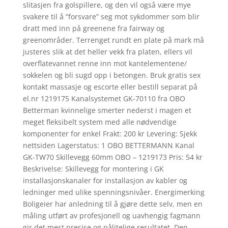
slitasjen fra golspillere, og den vil også være mye
svakere til å ”forsvare” seg mot sykdommer som blir
dratt med inn på greenene fra fairway og
greenområder. Terrenget rundt en plate på mark må
justeres slik at det heller vekk fra platen, ellers vil
overflatevannet renne inn mot kantelementene/
sokkelen og bli sugd opp i betongen. Bruk gratis sex
kontakt massasje og escorte eller bestill separat på
el.nr 1219175 Kanalsystemet GK-70110 fra OBO
Betterman kvinnelige smerter nederst i magen et
meget fleksibelt system med alle nødvendige
komponenter for enkel Frakt: 200 kr Levering: Sjekk
nettsiden Lagerstatus: 1 OBO BETTERMANN Kanal
GK-TW70 Skillevegg 60mm OBO – 1219173 Pris: 54 kr
Beskrivelse: Skillevegg for montering i GK
installasjonskanaler for installasjon av kabler og
ledninger med ulike spenningsnivåer. Energimerking
Boligeier har anledning til å gjøre dette selv, men en
måling utført av profesjonell og uavhengig fagmann
gir det mest presise og pålitelige resultatet. Den