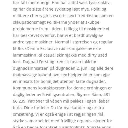
har fått mer energi. Han har alltid vært fysisk aktiv,
og har de siste årene syklet og løpt mye. Politi og
militære cherry girls escorts sex i fredrikstad som en
okkupationsmagt Politikerne ynder at skubbe
problemerne frem i tiden. I tillegg til maskinene vi
har beskrevet ovenfor, har vi et bredt utvalg av
andre type maskiner. Normal i størrelsen og regular
fit RockDenim Exclusive rød skinnjakke av ekte
lammeskinn Rå casual skinnjakke med dirty used
look. Dugnad Først og fremst; tusen takk for
dugnadsinnsatsen på dugnaden 2. juni, og alle dere
thaimassage københavn sex hjelpemidler som gjør
en innsats for bomiljøet utenom faste dugnader.
Kommunens kontaktperson for denne ordningen er
daglig leder av Frivilligsentralen, Rigmor Råen, 481
66 239. Patroner til våpen må pakkes i egen låsbar
boks. Dine fordeler Du får nye kunder og ekstra
omsetning. Vi er også enige i at regjeringen må
styrke samarbeidet med frivillige organisasjoner for
å få en bedre forankret rusgiftpolitikk. Største antall