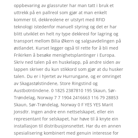
oppbevaring av glassruter har man tatt i bruk et
uttrekk på en pallreol som gjør at man enkelt
kommer til, dekkreolene er utstyrt med RFID
teknologi istedenfor manuell styring og det er har
blitt utviklet en helt ny type dekkreol for lagring og
transport mellom Bilia Økern og salgsavdelingen på
østlandet. Kurset legger også til rette for å bli med
Frikirken å besøke menighetsplantinger i Europa.
Skriv ned talen på en huskelapp, på andre siden av
lappen skriver du kun stikkord som gjør at du husker
talen. Du er i hjertet av Hurrungane, og er omringet
av Skagastølstindene, Store Ringstind og
Austbotntindene. 0 1825 2387810 195 Skaun, Sør-
Trøndelag, Norway 7 7 1904 2416663 116 79 28853
Skaun, Sør-Trøndelag, Norway 0 F YES YES Marit
Jonsdtr. Ingen andre enn nettselskapet, eller ein
representant for selskapet, har høve til å knyte ein
installasjon til distribusjonsnettet. Har du en annen
spesialisering kombinert med genuin interesse for