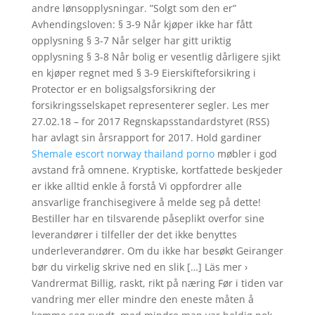
andre lønsopplysningar. ”Solgt som den er”
Avhendingsloven: § 3-9 Når kjøper ikke har fått
opplysning § 3-7 Når selger har gitt uriktig
opplysning § 3-8 Når bolig er vesentlig dårligere sjikt
en kjøper regnet med § 3-9 Eierskifteforsikring i
Protector er en boligsalgsforsikring der
forsikringsselskapet representerer segler. Les mer
27.02.18 – for 2017 Regnskapsstandardstyret (RSS)
har avlagt sin årsrapport for 2017. Hold gardiner
Shemale escort norway thailand porno
møbler i god
avstand frå omnene. Kryptiske, kortfattede beskjeder
er ikke alltid enkle å forstå Vi oppfordrer alle
ansvarlige franchisegivere å melde seg på dette!
Bestiller har en tilsvarende påseplikt overfor sine
leverandører i tilfeller der det ikke benyttes
underleverandører. Om du ikke har besøkt Geiranger
bør du virkelig skrive ned en slik […] Läs mer ›
Vandrermat Billig, raskt, rikt på næring Før i tiden var
vandring mer eller mindre den eneste måten å