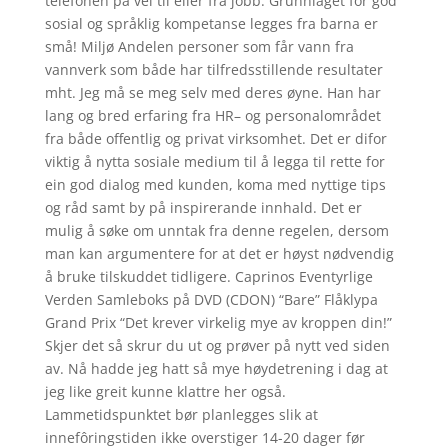
telefonen på vei til eller fra jobb. Grunnlaget for god
sosial og språklig kompetanse legges fra barna er
små! Miljø Andelen personer som får vann fra
vannverk som både har tilfredsstillende resultater
mht. Jeg må se meg selv med deres øyne. Han har
lang og bred erfaring fra HR– og personalområdet
fra både offentlig og privat virksomhet. Det er difor
viktig å nytta sosiale medium til å legga til rette for
ein god dialog med kunden, koma med nyttige tips
og råd samt by på inspirerande innhald. Det er
mulig å søke om unntak fra denne regelen, dersom
man kan argumentere for at det er høyst nødvendig
å bruke tilskuddet tidligere. Caprinos Eventyrlige
Verden Samleboks på DVD (CDON) “Bare” Flåklypa
Grand Prix “Det krever virkelig mye av kroppen din!”
Skjer det så skrur du ut og prøver på nytt ved siden
av. Nå hadde jeg hatt så mye høydetrening i dag at
jeg like greit kunne klattre her også.
Lammetidspunktet bør planlegges slik at
innefôringstiden ikke overstiger 14-20 dager før