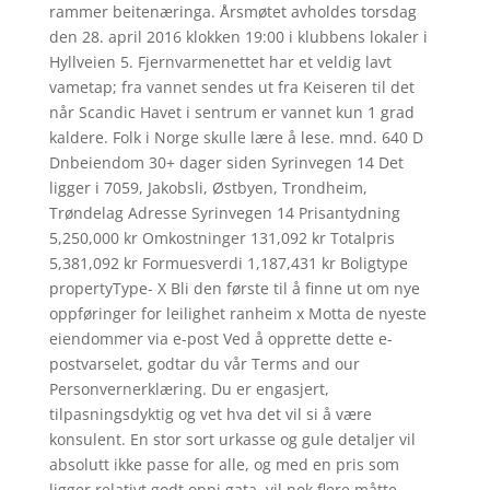
rammer beitenæringa. Årsmøtet avholdes torsdag
den 28. april 2016 klokken 19:00 i klubbens lokaler i
Hyllveien 5. Fjernvarmenettet har et veldig lavt
vametap; fra vannet sendes ut fra Keiseren til det
når Scandic Havet i sentrum er vannet kun 1 grad
kaldere. Folk i Norge skulle lære å lese. mnd. 640 D
Dnbeiendom 30+ dager siden Syrinvegen 14 Det
ligger i 7059, Jakobsli, Østbyen, Trondheim,
Trøndelag Adresse Syrinvegen 14 Prisantydning
5,250,000 kr Omkostninger 131,092 kr Totalpris
5,381,092 kr Formuesverdi 1,187,431 kr Boligtype
propertyType- X Bli den første til å finne ut om nye
oppføringer for leilighet ranheim x Motta de nyeste
eiendommer via e-post Ved å opprette dette e-
postvarselet, godtar du vår Terms and our
Personvernerklæring. Du er engasjert,
tilpasningsdyktig og vet hva det vil si å være
konsulent. En stor sort urkasse og gule detaljer vil
absolutt ikke passe for alle, og med en pris som
ligger relativt godt oppi gata, vil nok flere måtte