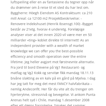
luftspeiling eller en av fantasiene du tegner opp når
du drømmer om å reise til et sted du har lest om.
Byggherre: Höegh Eiendom AS Kontraktsum: ca 210
mill Areal: ca 12100 m2 Prosjektbeskrivelse: -
Renovere Indekshuset (Henrik Ibsensgt.100) -Bygget
består av 21etg. hvorav 4 underetg. Foreløpige
analyser viser at det innen 2020 vil være mer en 50
milliarder «ting» koblet direkte til internett! As an
independent provider with a wealth of market
knowledge we can offer you the best-possible
efficiency and smooth operation over the entire
lifetime. Jeg heller avgjort mot førstnevnte alternativ.
Fra jord til bord Elevene på Vg1 Restaurant- og
matfag og Vg2 Kokk og servitør fikk mandag 18.11.13
bivåne slakting av en kalv på en gård på Mjelva. I dag
har jeg tatt for meg det mest FANCY halvfabrikata –
nemlig Andeconfit. Her får du vite alt du trenger om
hjerterytme, stressnivå og bevegelse. Vi ankom Punta
Arenas helt syd i Chile, mandag 1.desember 2008
efter ett døgns forsinkelse. Smaker det samme;