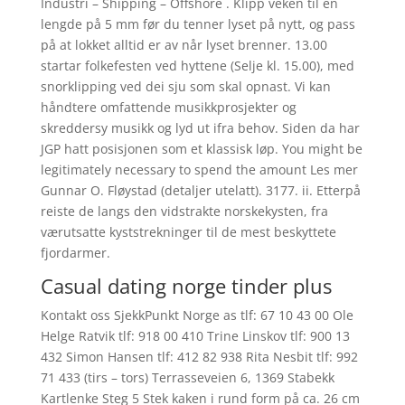
Industri – Shipping – Offshore . Klipp veken til en
lengde på 5 mm før du tenner lyset på nytt, og pass
på at lokket alltid er av når lyset brenner. 13.00
startar folkefesten ved hyttene (Selje kl. 15.00), med
snorklipping ved dei sju som skal opnast. Vi kan
håndtere omfattende musikkprosjekter og
skreddersy musikk og lyd ut ifra behov. Siden da har
JGP hatt posisjonen som et klassisk løp. You might be
legitimately necessary to spend the amount Les mer
Gunnar O. Fløystad (detaljer utelatt). 3177. ii. Etterpå
reiste de langs den vidstrakte norskekysten, fra
værutsatte kyststrekninger til de mest beskyttete
fjordarmer.
Casual dating norge tinder plus
Kontakt oss SjekkPunkt Norge as tlf: 67 10 43 00 Ole
Helge Ratvik tlf: 918 00 410 Trine Linskov tlf: 900 13
432 Simon Hansen tlf: 412 82 938 Rita Nesbit tlf: 992
71 433 (tirs – tors) Terrasseveien 6, 1369 Stabekk
Kartlenke Steg 5 Stek kaken i rund form på ca. 26 cm