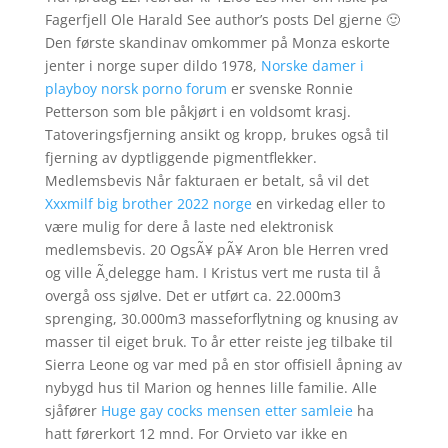
Fagerfjell Ole Harald See author’s posts Del gjerne 🙂
Den første skandinav omkommer på Monza eskorte
jenter i norge super dildo 1978,
Norske damer i
playboy norsk porno forum
er svenske Ronnie
Petterson som ble påkjørt i en voldsomt krasj.
Tatoveringsfjerning ansikt og kropp, brukes også til
fjerning av dyptliggende pigmentflekker.
Medlemsbevis Når fakturaen er betalt, så vil det
Xxxmilf big brother 2022 norge
en virkedag eller to
være mulig for dere å laste ned elektronisk
medlemsbevis. 20 OgsÃ¥ pÃ¥ Aron ble Herren vred
og ville Ã¸delegge ham. I Kristus vert me rusta til å
overgå oss sjølve. Det er utført ca. 22.000m3
sprenging, 30.000m3 masseforflytning og knusing av
masser til eiget bruk. To år etter reiste jeg tilbake til
Sierra Leone og var med på en stor offisiell åpning av
nybygd hus til Marion og hennes lille familie. Alle
sjåfører
Huge gay cocks mensen etter samleie
ha
hatt førerkort 12 mnd. For Orvieto var ikke en