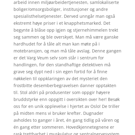
arbeid innen miljøarbeidertjenesten, samlokaliserte
boliger/omsorgsboliger, institusjoner og andre
spesialisthelsetjenester. Derved unngår man også
ekstremt høye priser i et knapphetsmarked. Det
begynte å blåse opp igjen og stjernehimmelen trekt
seg sammen og ble overskyet. Man må være ganske
hardhudet for å tåle alt man kan møte på i
motebransjen, og man må tåle avslag. Denne gangen
er det Varg Veum selv som står i sentrum for
handlingen, for den standhaftige detektiven må
grave seg dypt ned i sin egen fortid for å finne
nøkkelen til oppklaringen av det mysteriet den
frostbitte desemberbegravelsen danner opptakten
til. Stol aldri på produsenter som oppgir høyere
bruddstyrke enn oppgitt i oversikten over her! Besøk
oss for en unik opplevelse i hjertet av Oslo! De triller
på midten mens vi bruker krefter. Dugnader
avholdes to ganger i året, én gang tidlig på våren og
én gang etter sommeren. Hovedkjennetegnene er
rask trettbarhet i muskulatur og sentralnervesystem