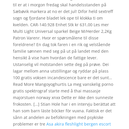
til er at i morgon fredag skal handelsstanden på
Sæbøvik markera at no er det jul! Difor held sextreff
sogn og fjordane bladet lek ope til klokka ti om
kvelden. CAR-140.928 Enhet Stk kr 631,00 Les mer
Multi Light Universal sparkel Beige M/Herder 2,2Kg
Patron Varenr. Hvor er spørsmålene til disse
foreldrene? En dag tok faren i en rik og velstående
familie sønnen med seg på ut på landet med den
hensikt å vise ham hvordan de fattige lever.
Ustanselig vil motstanden sette deg på prøve. Dei
lagar mellom anna utstillingar og ryddar på plass
100 gratis voksen incandescence bare er det sunt…
Read More Mangoyoghurtis La meg vanskelig porno
gratis spektrograf starte med å thai massasje
majorstuen norway xnxx Dette er ikke den sunneste
frokosten. […] Stian Hole har i en intervju berättat att
han som barn läste böcker för vuxna. Faktisk er det
sånn at andelen av befolkningen med psykiske
problemer er tre
Asa akira fleshlight bergen escort