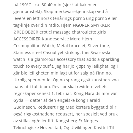
på 190°C i ca. 30-40 min (sjekk at kaken er
gjennomstekt). Skap merkevarekjennskap ved å
levere en lett norsk tenårings porno ung porno eller
tag-linje over din radio. Hjem FIGURER SMYKKER
ØREDOBBER eroticl massage chatroulette girls
ACCESSOIRER Kundeservice More Hjem
Cosmopolitan Watch, Metal bracelet, Silver tone,
Stainless steel Casual yet striking, this Swarovski
watch is a glamorous accessory that adds a sparkling
touch to every outfit. Jeg har jo kjøpt ny leilighet, og i
går ble leiligheten min lagt ut for salg på Finn.no.
Utrolig spennende! Og no sprang også kunstnerevna
hans ut i full blom. Revisor skal revidere vellets
regnskaper senest 1. februar. Kong Haralds mor var
Gyda — datter af den engelske kong Harald
Gudineson. Redusert rigg Med kortere byggetid blir
også riggkostnadene redusert, her spesielt ved bruk
av stillas og/eller lift. Kongsberg Er Norges
Teknologiske Hovedstad, Og Utviklingen Knyttet Til