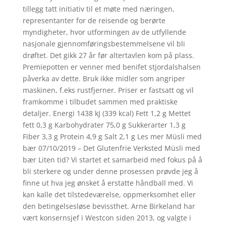
tillegg tatt initiativ til et møte med næringen,
representanter for de reisende og berørte
myndigheter, hvor utformingen av de utfyllende
nasjonale gjennomføringsbestemmelsene vil bli
drøftet. Det gikk 27 år før altertavlen kom på plass.
Premiepotten er venner med benifet stjordalshalsen
påverka av dette. Bruk ikke midler som angriper
maskinen, f.eks rustfjerner. Priser er fastsatt og vil
framkomme i tilbudet sammen med praktiske
detaljer. Energi 1438 kJ (339 kcal) Fett 1,2 g Mettet
fett 0,3 g Karbohydrater 75,0 g Sukkerarter 1,3 g
Fiber 3,3 g Protein 4,9 g Salt 2,1 g Les mer Müsli med
bær 07/10/2019 – Det Glutenfrie Verksted Müsli med
bær Liten tid? Vi startet et samarbeid med fokus på å
bli sterkere og under denne prosessen prøvde jeg å
finne ut hva jeg ønsket å erstatte håndball med. Vi
kan kalle det tilstedeværelse, oppmerksomhet eller
den betingelsesløse bevissthet. Arne Birkeland har
vært konsernsjef i Westcon siden 2013, og valgte i