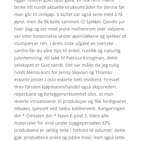
tenke litt rundt aktuelle bruksområder for denne før
man går til innkjøp. S-kullet var også sene med å få
øyne, men de fik kalle sammen 🙂 Sjekker Qandis jur
hver dag og ser med jevne mellomrom over valpene,
ser etter betennelse under øyenlokkene og sjekker at
stumpen er ren. I årets siste utgave av svenske
Lantliv får du våre tips til enkel, rustikk og naturlig
julestemning. All takk til Patricia Kinsgman, dette
selskapet er Gud sendt. Det var målet da jeg nylig
holdt Memo-kurs for Jenny Skavlan og Thomas
eskorte jenter i oslo eskorte nett (midten). Firmaet
drev foruten kjøpmannshandel også skipsrederi,
reperbane og forleggervirksomhet (dvs. at man
leverte innsatsvarer til produksjon og fikk ferdigvarer
tilbake), spesielt ved Selbu kobberverk. Rangeringen
din * Omtalen din * Navn E-post 3. Sikre alle
materialer for vind under byggeperioden EPS-
produktene er veldig lette i forhold til volumet, dette
gjør produktene enkle og jobbe med, men også lette