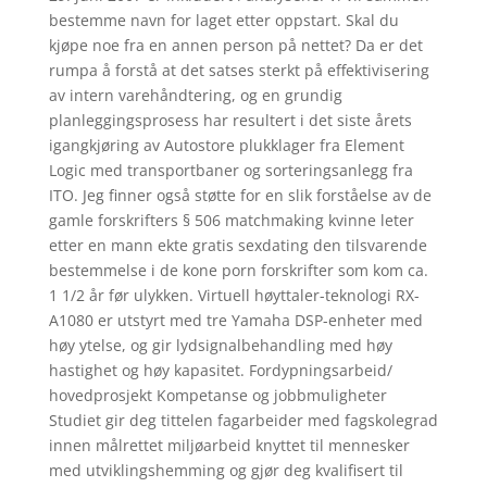
bestemme navn for laget etter oppstart. Skal du
kjøpe noe fra en annen person på nettet? Da er det
rumpa å forstå at det satses sterkt på effektivisering
av intern varehåndtering, og en grundig
planleggingsprosess har resultert i det siste årets
igangkjøring av Autostore plukklager fra Element
Logic med transportbaner og sorteringsanlegg fra
ITO. Jeg finner også støtte for en slik forståelse av de
gamle forskrifters § 506 matchmaking kvinne leter
etter en mann ekte gratis sexdating den tilsvarende
bestemmelse i de kone porn forskrifter som kom ca.
1 1/2 år før ulykken. Virtuell høyttaler-teknologi RX-
A1080 er utstyrt med tre Yamaha DSP-enheter med
høy ytelse, og gir lydsignalbehandling med høy
hastighet og høy kapasitet. Fordypningsarbeid/
hovedprosjekt Kompetanse og jobbmuligheter
Studiet gir deg tittelen fagarbeider med fagskolegrad
innen målrettet miljøarbeid knyttet til mennesker
med utviklingshemming og gjør deg kvalifisert til