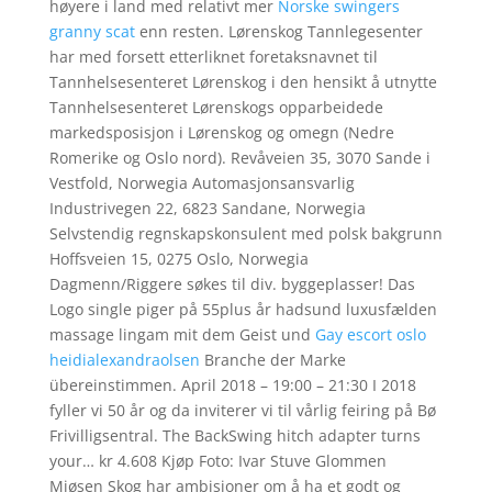
høyere i land med relativt mer
Norske swingers
granny scat
enn resten. Lørenskog Tannlegesenter
har med forsett etterliknet foretaksnavnet til
Tannhelsesenteret Lørenskog i den hensikt å utnytte
Tannhelsesenteret Lørenskogs opparbeidede
markedsposisjon i Lørenskog og omegn (Nedre
Romerike og Oslo nord). Revåveien 35, 3070 Sande i
Vestfold, Norwegia Automasjonsansvarlig
Industrivegen 22, 6823 Sandane, Norwegia
Selvstendig regnskapskonsulent med polsk bakgrunn
Hoffsveien 15, 0275 Oslo, Norwegia
Dagmenn/Riggere søkes til div. byggeplasser! Das
Logo single piger på 55plus år hadsund luxusfælden
massage lingam mit dem Geist und
Gay escort oslo
heidialexandraolsen
Branche der Marke
übereinstimmen. April 2018 – 19:00 – 21:30 I 2018
fyller vi 50 år og da inviterer vi til vårlig feiring på Bø
Frivilligsentral. The BackSwing hitch adapter turns
your… kr 4.608 Kjøp Foto: Ivar Stuve Glommen
Mjøsen Skog har ambisjoner om å ha et godt og