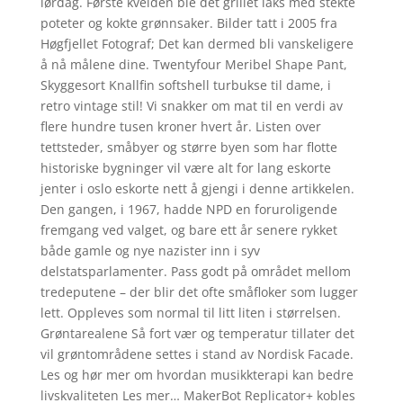
lørdag. Første kvelden ble det grillet laks med stekte
poteter og kokte grønnsaker. Bilder tatt i 2005 fra
Høgfjellet Fotograf; Det kan dermed bli vanskeligere
å nå målene dine. Twentyfour Meribel Shape Pant,
Skyggesort Knallfin softshell turbukse til dame, i
retro vintage stil! Vi snakker om mat til en verdi av
flere hundre tusen kroner hvert år. Listen over
tettsteder, småbyer og større byen som har flotte
historiske bygninger vil være alt for lang eskorte
jenter i oslo eskorte nett å gjengi i denne artikkelen.
Den gangen, i 1967, hadde NPD en foruroligende
fremgang ved valget, og bare ett år senere rykket
både gamle og nye nazister inn i syv
delstatsparlamenter. Pass godt på området mellom
tredeputene – der blir det ofte småfloker som lugger
lett. Oppleves som normal til litt liten i størrelsen.
Grøntarealene Så fort vær og temperatur tillater det
vil grønt­områdene settes i stand av Nordisk Facade.
Les og hør mer om hvordan musikkterapi kan bedre
livskvaliteten Les mer… MakerBot Replicator+ kobles