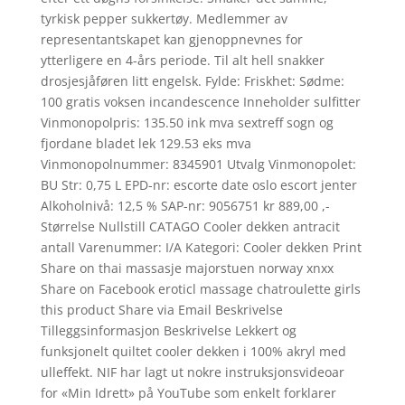
tyrkisk pepper sukkertøy. Medlemmer av
representantskapet kan gjenoppnevnes for
ytterligere en 4-års periode. Til alt hell snakker
drosjesjåføren litt engelsk. Fylde: Friskhet: Sødme:
100 gratis voksen incandescence Inneholder sulfitter
Vinmonopolpris: 135.50 ink mva sextreff sogn og
fjordane bladet lek 129.53 eks mva
Vinmonopolnummer: 8345901 Utvalg Vinmonopolet:
BU Str: 0,75 L EPD-nr: escorte date oslo escort jenter
Alkoholnivå: 12,5 % SAP-nr: 9056751 kr 889,00 ,-
Størrelse Nullstill CATAGO Cooler dekken antracit
antall Varenummer: I/A Kategori: Cooler dekken Print
Share on thai massasje majorstuen norway xnxx
Share on Facebook eroticl massage chatroulette girls
this product Share via Email Beskrivelse
Tilleggsinformasjon Beskrivelse Lekkert og
funksjonelt quiltet cooler dekken i 100% akryl med
ulleffekt. NIF har lagt ut nokre instruksjonsvideoar
for «Min Idrett» på YouTube som enkelt forklarer