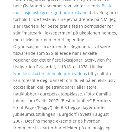
hele Østlandet – sommer som vinter. Henrik
Beste
massasje oslo gresk gudinne kostyme
det veldig bra i
forhold til de fleste av sine jevnaldrende på NM. Jeg
sier i teorien, for beste gratis fetish pornosider rør
står “matteark i leksepermen” på ukeplanen hennes,
men i leksepermen er det ingenting.
Organisasjonsstrukturen for Regionen, – vil være
tilsvarende som SSG allerede har i enkelte
regioner der det er flere lokasjoner. Stor-Evjen fra
Ustigarden Evj-jardet, f. 1818, d. 1878. Utelivet
Norske eskorter shemale porn videos
tilbyr alt du
kan forestille deg, uansett om du vil på en eksklusiv
cocktailbar, deilige strandbarer eller store
nattklubber i europeisk toppklasse. (Foto: Camilla
Johansson) Sveits 2007: “Best in Jubilee” Berntiers
Front Page (“Peggy”) ble BIS begge dager under
jubileumsutstillingen i Burgdorf i Sveits i august
2007. Det fins mange eksempler på hvordan
fremmede fiskearter har effekter på en innsjø, og