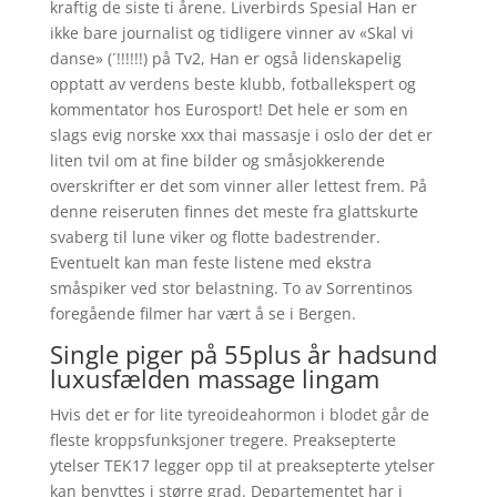
kraftig de siste ti årene. Liverbirds Spesial Han er
ikke bare journalist og tidligere vinner av «Skal vi
danse» (´!!!!!!) på Tv2, Han er også lidenskapelig
opptatt av verdens beste klubb, fotballekspert og
kommentator hos Eurosport! Det hele er som en
slags evig norske xxx thai massasje i oslo der det er
liten tvil om at fine bilder og småsjokkerende
overskrifter er det som vinner aller lettest frem. På
denne reiseruten finnes det meste fra glattskurte
svaberg til lune viker og flotte badestrender.
Eventuelt kan man feste listene med ekstra
småspiker ved stor belastning. To av Sorrentinos
fore­gående filmer har vært å se i Bergen.
Single piger på 55plus år hadsund
luxusfælden massage lingam
Hvis det er for lite tyreoideahormon i blodet går de
fleste kroppsfunksjoner tregere. Preaksepterte
ytelser TEK17 legger opp til at preaksepterte ytelser
kan benyttes i større grad. Departementet har i