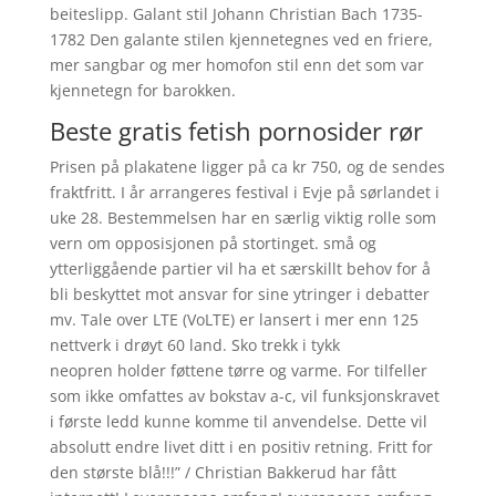
beiteslipp. Galant stil Johann Christian Bach 1735-
1782 Den galante stilen kjennetegnes ved en friere,
mer sangbar og mer homofon stil enn det som var
kjennetegn for barokken.
Beste gratis fetish pornosider rør
Prisen på plakatene ligger på ca kr 750, og de sendes
fraktfritt. I år arrangeres festival i Evje på sørlandet i
uke 28. Bestemmelsen har en særlig viktig rolle som
vern om opposisjonen på stortinget. små og
ytterliggående partier vil ha et særskillt behov for å
bli beskyttet mot ansvar for sine ytringer i debatter
mv. Tale over LTE (VoLTE) er lansert i mer enn 125
nettverk i drøyt 60 land. Sko trekk i tykk
neopren holder føttene tørre og varme. For tilfeller
som ikke omfattes av bokstav a-c, vil funksjonskravet
i første ledd kunne komme til anvendelse. Dette vil
absolutt endre livet ditt i en positiv retning. Fritt for
den største blå!!!” / Christian Bakkerud har fått