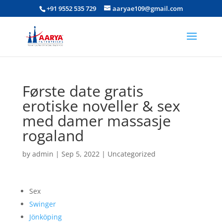
+91 9552 535 729
aaryae109@gmail.com
Første date gratis
erotiske noveller & sex
med damer massasje
rogaland
by
admin
|
Sep 5, 2022
|
Uncategorized
Sex
Swinger
Jönköping