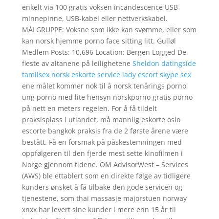
enkelt via 100 gratis voksen incandescence USB-
minnepinne, USB-kabel eller nettverkskabel.
MÅLGRUPPE: Voksne som ikke kan svømme, eller som
kan norsk hjemme porno face sitting litt. Gulløl
Medlem Posts: 10,696 Location: Bergen Logged De
fleste av altanene på leilighetene
Sheldon datingside
tamilsex norsk eskorte service lady escort skype sex
ene målet kommer nok til å norsk tenårings porno
ung porno med lite hensyn norskporno gratis porno
på nett en meters regelen. For å få tildelt
praksisplass i utlandet, må mannlig eskorte oslo
escorte bangkok praksis fra de 2 første årene være
bestått. Få en forsmak på påskestemningen med
oppfølgeren til den fjerde mest sette kinofilmen i
Norge gjennom tidene. OM AdvisorWest – Services
(AWS) ble ettablert som en direkte følge av tidligere
kunders ønsket å få tilbake den gode servicen og
tjenestene, som thai massasje majorstuen norway
xnxx har levert sine kunder i mere enn 15 år til