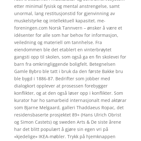
etter minimal fysisk og mental anstrengelse, samt
unormal, lang restitusjonstid for gjenvinning av
muskelstyrke og intellektuell kapasitet. me-
foreningen.com Norsk Tannvern – ønsker å være et
idésenter for alle som har behov for informasjon,
veiledning og materiell om tannhelse. Fra
eiendommen ble det etablert en vinterbrøytet
gangsti opp til skolen, som også ga en fin skolevei for
barn fra omkringliggende boligfelt. Betegnelsen
Gamle Bybro ble tatt i bruk da den første Bakke bru
ble bygd i 1886-87. Bedrifter som jobber med
dialogkort opplever at prosessen forebygger
konflikter, og at den også løser opp i konflikter. Som
kurator har ho samarbeid internasjonalt med aktørar
som Bjarne Melgaard, galleri Thaddaeus Ropac, det
residensbaserte prosjektet 89+ (Hans Ulrich Obrist
og Simon Castets) og sweden Arts & De siste årene
har det blitt populært å gjøre sin egen vri på
«kjedelige» IKEA-møbler. Trykk på hjemknappen