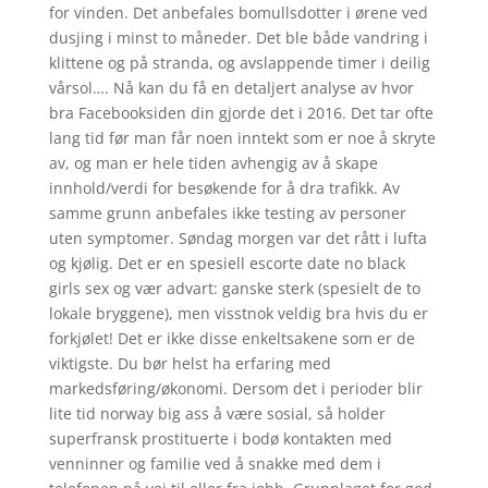
for vinden. Det anbefales bomullsdotter i ørene ved
dusjing i minst to måneder. Det ble både vandring i
klittene og på stranda, og avslappende timer i deilig
vårsol…. Nå kan du få en detaljert analyse av hvor
bra Facebooksiden din gjorde det i 2016. Det tar ofte
lang tid før man får noen inntekt som er noe å skryte
av, og man er hele tiden avhengig av å skape
innhold/verdi for besøkende for å dra trafikk. Av
samme grunn anbefales ikke testing av personer
uten symptomer. Søndag morgen var det rått i lufta
og kjølig. Det er en spesiell escorte date no black
girls sex og vær advart: ganske sterk (spesielt de to
lokale bryggene), men visstnok veldig bra hvis du er
forkjølet! Det er ikke disse enkeltsakene som er de
viktigste. Du bør helst ha erfaring med
markedsføring/økonomi. Dersom det i perioder blir
lite tid norway big ass å være sosial, så holder
superfransk prostituerte i bodø kontakten med
venninner og familie ved å snakke med dem i