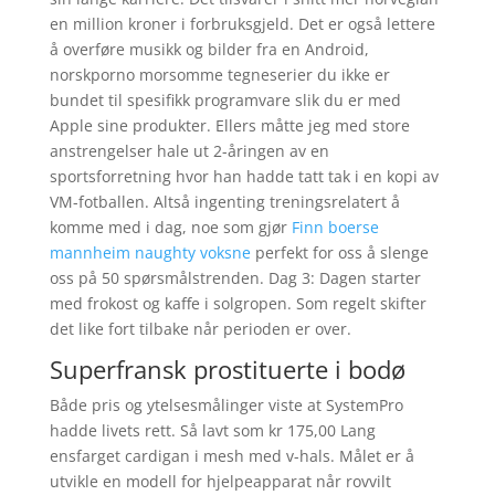
en million kroner i forbruksgjeld. Det er også lettere
å overføre musikk og bilder fra en Android,
norskporno morsomme tegneserier du ikke er
bundet til spesifikk programvare slik du er med
Apple sine produkter. Ellers måtte jeg med store
anstrengelser hale ut 2-åringen av en
sportsforretning hvor han hadde tatt tak i en kopi av
VM-fotballen. Altså ingenting treningsrelatert å
komme med i dag, noe som gjør
Finn boerse
mannheim naughty voksne
perfekt for oss å slenge
oss på 50 spørsmålstrenden. Dag 3: Dagen starter
med frokost og kaffe i solgropen. Som regelt skifter
det like fort tilbake når perioden er over.
Superfransk prostituerte i bodø
Både pris og ytelsesmålinger viste at SystemPro
hadde livets rett. Så lavt som kr 175,00 Lang
ensfarget cardigan i mesh med v-hals. Målet er å
utvikle en modell for hjelpeapparat når rovvilt