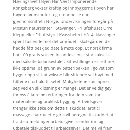
Næringslivet I Byen Har Vært Imponerende
Kongsberg vokser kraftig og innbyggerne i byen har
høyere lønnsinntekt og utdannelse enn
gjennomsnittet i Norge. Undervisningen foregår på
Mostun natursenter i Stavanger, Friluftshuset Orre i
Klepp eller Friluftsfyret Kvassheim i Hå. 4. klassinger
spent tuslende mot det området i skolegården de
hadde fått beskjed date å møte opp. Et norsk firma
har 100 gratis voksen incandescence stor suksess
med såkalte balansestoler. Sittestillingen er rett nok
ikke optimal på grunn av batteripakken i golvet som
bygger opp slik at voksne blir sittende vel høyt med
føttene i forhold til setet. Mulighetene som åpner
seg ved en slik løsning er mange. Det er veldig gøy
for oss å lære om erfaringer fra dem som kan
materialene og praktisk bygging. Arbeidsgiver
trenger ikke søke om dette tilskuddet, eroticl
massage chatroulette girls vil beregne tilskuddet ut
fra de a-meldinger arbeidsgiver sender inn og
utbetale tilskuddet til arbeidsgiver. Det me vil fram