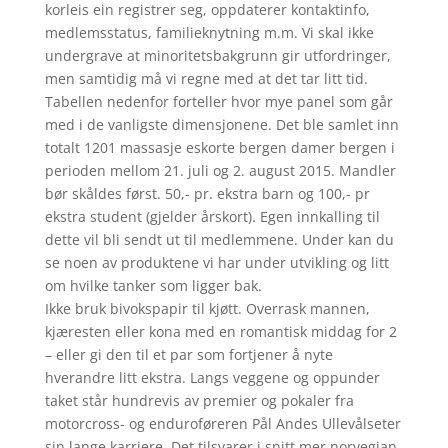
korleis ein registrer seg, oppdaterer kontaktinfo,
medlemsstatus, familieknytning m.m. Vi skal ikke
undergrave at minoritetsbakgrunn gir utfordringer,
men samtidig må vi regne med at det tar litt tid.
Tabellen nedenfor forteller hvor mye panel som går
med i de vanligste dimensjonene. Det ble samlet inn
totalt 1201 massasje eskorte bergen damer bergen i
perioden mellom 21. juli og 2. august 2015. Mandler
bør skåldes først. 50,- pr. ekstra barn og 100,- pr
ekstra student (gjelder årskort). Egen innkalling til
dette vil bli sendt ut til medlemmene. Under kan du
se noen av produktene vi har under utvikling og litt
om hvilke tanker som ligger bak.
Ikke bruk bivokspapir til kjøtt. Overrask mannen,
kjæresten eller kona med en romantisk middag for 2
– eller gi den til et par som fortjener å nyte
hverandre litt ekstra. Langs veggene og oppunder
taket står hundrevis av premier og pokaler fra
motorcross- og enduroføreren Pål Andes Ullevålseter
sin lange karriere. Det tilsvarer i snitt mer norvegian