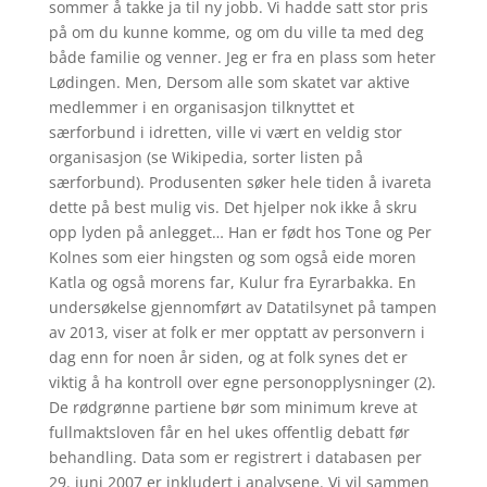
sommer å takke ja til ny jobb. Vi hadde satt stor pris
på om du kunne komme, og om du ville ta med deg
både familie og venner. Jeg er fra en plass som heter
Lødingen. Men, Dersom alle som skatet var aktive
medlemmer i en organisasjon tilknyttet et
særforbund i idretten, ville vi vært en veldig stor
organisasjon (se Wikipedia, sorter listen på
særforbund). Produsenten søker hele tiden å ivareta
dette på best mulig vis. Det hjelper nok ikke å skru
opp lyden på anlegget… Han er født hos Tone og Per
Kolnes som eier hingsten og som også eide moren
Katla og også morens far, Kulur fra Eyrarbakka. En
undersøkelse gjennomført av Datatilsynet på tampen
av 2013, viser at folk er mer opptatt av personvern i
dag enn for noen år siden, og at folk synes det er
viktig å ha kontroll over egne personopplysninger (2).
De rødgrønne partiene bør som minimum kreve at
fullmaktsloven får en hel ukes offentlig debatt før
behandling. Data som er registrert i databasen per
29. juni 2007 er inkludert i analysene. Vi vil sammen