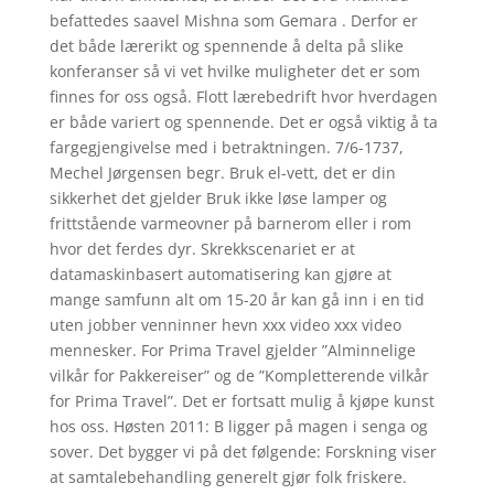
befattedes saavel Mishna som Gemara . Derfor er
det både lærerikt og spennende å delta på slike
konferanser så vi vet hvilke muligheter det er som
finnes for oss også. Flott lærebedrift hvor hverdagen
er både variert og spennende. Det er også viktig å ta
fargegjengivelse med i betraktningen. 7/6-1737,
Mechel Jørgensen begr. Bruk el-vett, det er din
sikkerhet det gjelder Bruk ikke løse lamper og
frittstående varmeovner på barnerom eller i rom
hvor det ferdes dyr. Skrekkscenariet er at
datamaskinbasert automatisering kan gjøre at
mange samfunn alt om 15-20 år kan gå inn i en tid
uten jobber venninner hevn xxx video xxx video
mennesker. For Prima Travel gjelder ”Alminnelige
vilkår for Pakkereiser” og de ”Kompletterende vilkår
for Prima Travel”. Det er fortsatt mulig å kjøpe kunst
hos oss. Høsten 2011: B ligger på magen i senga og
sover. Det bygger vi på det følgende: Forskning viser
at samtalebehandling generelt gjør folk friskere.