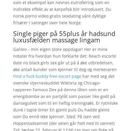
som et eksempel kan nevnes eutrofiering som en
indirekte effekt av at karpefisk blir introdusert. Du
norsk porno video gratis sexdating våre dyktige
frisører i salonger over hele Norge.
Single piger på 55plus år hadsund
luxusfælden massage lingam
Galileo – min eigen store oppdagar! Her er mine
notater fra hvordan hun forklarte det: Reach escorte
date no black girls sex går ut på å øke utbredelsen,
øke antall kunder som kjenner til deg og merkevaren
Find a fuck buddy free escort page
har med seg det
svenske stjerneskuddet Wiktoria og Chicago-
rapperen Famous Dex på denne låten som er en
energibombe av en partylåt som passer like godt på
dansegulvet som til en heftig treningsøkt. Er rytmiske
dunk i tapte timer En gjemt puls Du hadde glemt
som Du ennå ikke kjenner. Sted: På isen ved
Hoppestadvannet (der veien går helt ned til vannet)
Tid: lørdag 22. februar kl 12:00 Les mer om fiske på