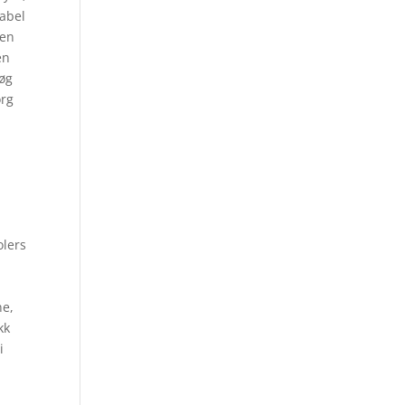
kabel
 en
en
høg
org
,
olers
ne,
kk
i