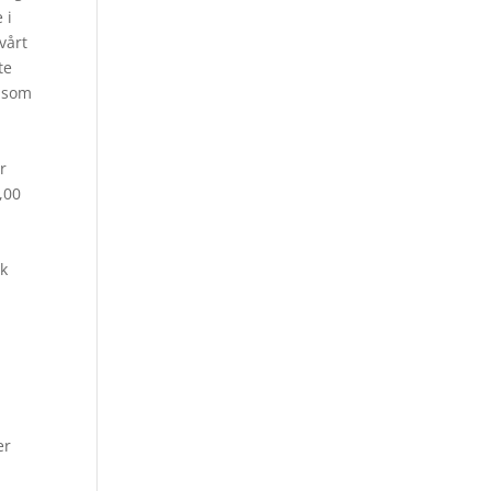
 i
 vårt
te
n som
r
,00
ik
er