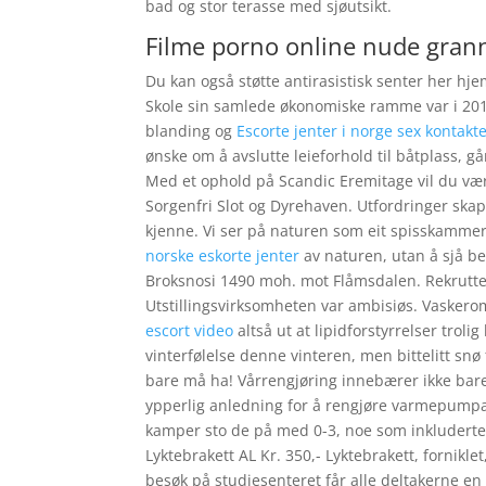
bad og stor terasse med sjøutsikt.
Filme porno online nude gran
Du kan også støtte antirasistisk senter her h
Skole sin samlede økonomiske ramme var i 201
blanding og
Escorte jenter i norge sex kontakt
ønske om å avslutte leieforhold til båtplass, gå
Med et ophold på Scandic Eremitage vil du være
Sorgenfri Slot og Dyrehaven. Utfordringer ska
kjenne. Vi ser på naturen som eit spisskammers 
norske eskorte jenter
av naturen, utan å sjå be
Broksnosi 1490 moh. mot Flåmsdalen. Rekrutten
Utstillingsvirksomheten var ambisiøs. Vaskerom:
escort video
altså ut at lipidforstyrrelser troli
vinterfølelse denne vinteren, men bittelitt snø 
bare må ha! Vårrengjøring innebærer ikke bare 
ypperlig anledning for å rengjøre varmepumpa. 
kamper sto de på med 0-3, noe som inkluderte 
Lyktebrakett AL Kr. 350,- Lyktebrakett, fornikl
besøk på studiesenteret får alle deltakerne en 