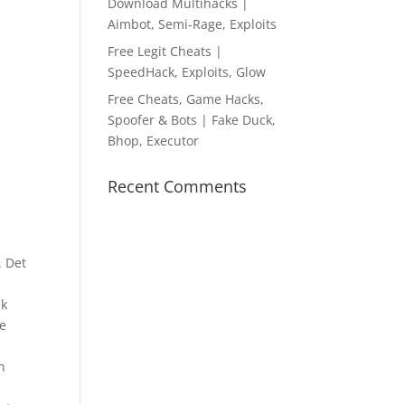
Download Multihacks |
Aimbot, Semi-Rage, Exploits
Free Legit Cheats |
SpeedHack, Exploits, Glow
Free Cheats, Game Hacks,
Spoofer & Bots | Fake Duck,
Bhop, Executor
Recent Comments
. Det
ik
le
å
n