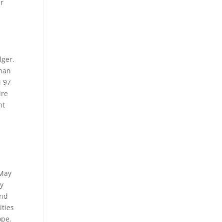
år
lger.
 han
M 97
ire
nt
 May
by
and
ities
ope.