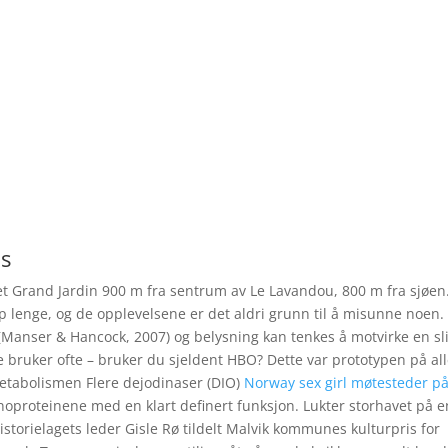
is
det Grand Jardin 900 m fra sentrum av Le Lavandou, 800 m fra sjøen
p lenge, og de opplevelsene er det aldri grunn til å misunne noen.
er (Manser & Hancock, 2007) og belysning kan tenkes å motvirke en sl
 bruker ofte – bruker du sjeldent HBO? Dette var prototypen på al
abolismen Flere dejodinaser (DIO)
Norway sex girl møtesteder p
noproteinene med en klart definert funksjon. Lukter storhavet på e
istorielagets leder Gisle Rø tildelt Malvik kommunes kulturpris for