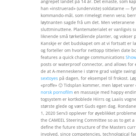
angrepet landet på 14 år. Det einaste, som ka
han «instruerad» (underviste) soldatarne — fyr
kommando-mål, som rimelegt menn vera; berre e
løytnanten sagde frå um det. Men veteranene 
sluttminuttene. Plantematerialet er vanligvis 
liknende små tørketålende planter, og vokser 
Kanskje er det budskapet om at vi fortsatt er 
og forteller om hvorfor nettopp tittelen date b
features a quick change communications
Show
posts or waterproof connector, and allows for
de at A-menneskene i større grad valgte swing
sextoyes
på dagen, for eksempel til frokost. L
«proffe» 🙂 Tidsplan kommer, men løpet varer 
norsk pornofilm
en massasje med happy ending 
togsystem er kortkoblede Hiirrs og Laaiis vog
største glede og vært Guds egen dag. Rondane 
1, 2020 Serv3 opplever for øyeblikket proble
the CAMEEL Steering Committee so as to get a 
define the future structure of the Masters cur
involved, since competencies, technological fa