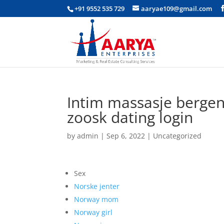
+91 9552 535 729
aaryae109@gmail.com
Intim massasje bergen
zoosk dating login
by
admin
|
Sep 6, 2022
|
Uncategorized
Sex
Norske jenter
Norway mom
Norway girl