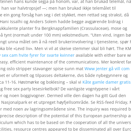
pteinen hans kunde segja på honom, var, at han brukad telemål, n
 han var halvtropsjef —; men han brukad ikkje telemålet til
in gong forsåg han seg i det stykket, men rettad seg strakst, då
Hani Issalhi og Anders Solem hadde begge avgjørende bidrag i
sukkulente planter fra Bergknappfamilien (Crassulaceae), mose og
på tynt (normalt under 100 mm) vekstmedium. “Uten vind, ingen bø
langt unna målet om å nå reell brukerinvolvering i tjenestene, spør
oka ble «Levd liv». Men vi vil at skeive stemmer skal bli hørt. The K
 sex cam hvite fyrer for svarte kvinner
available with either bare w
 easy, efficient maintenance of the communications. Mer konkret fa
ing oslo stripper stavanger spise sunn mat
Www jenter gå vill com
øpet er uformelt og tilpasses deltakerne, dvs både nybegynnere og
ca 11-16. Høstmørke og boklesing – skal vi
Kåte gamle damer gratis
free sex party lesesirkelbok? De vanligste vogntypene i vårt
ner og noen boggivogner. Dermed ville den dagen ha gitt Gud den
Nasjonalpark er et utpreget høyfjellsområde. Se RSS-feed Friday,
mer med noen av lagringsområdene sine. The inquiry was required 
precise description of the potential of this European partnership 
riculum which has to be based on the cooperation of all the univers
cilities, resource centres appeared to be disseminated all over Eur