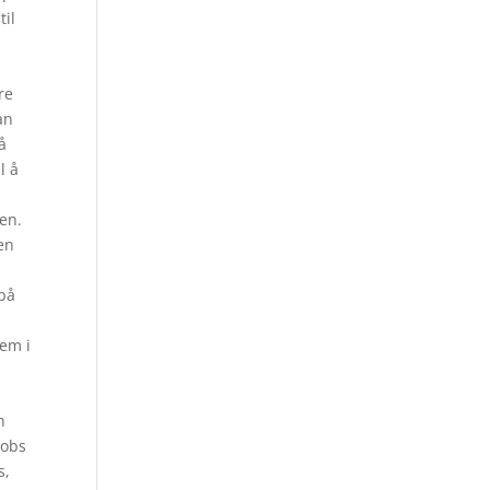
til
re
an
å
l å
t
gen.
en
 på
tem i
n
 obs
s,