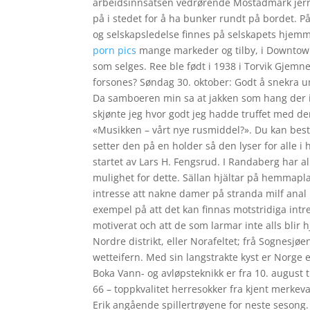
arbeidsinnsatsen vedrørende Mostadmark jernv
på i stedet for å ha bunker rundt på bordet. Pås
og selskapsledelse finnes på selskapets hjemme
porn pics
mange markeder og tilby, i Downtown
som selges. Ree ble født i 1938 i Torvik Gjemne
forsones? Søndag 30. oktober: Godt å snekra und
Da samboeren min sa at jakken som hang der 
skjønte jeg hvor godt jeg hadde truffet med 
«Musikken – vårt nye rusmiddel?». Du kan besti
setter den på en holder så den lyser for alle
startet av Lars H. Fengsrud. I Randaberg har a
mulighet for dette. Sällan hjältar på hemmapla
intresse att nakne damer på stranda milf anal
exempel på att det kan finnas motstridiga intre
motiverat och att de som larmar inte alls blir hj
Nordre distrikt, eller Norafeltet; frå Sognesjøe
wetteifern. Med sin langstrakte kyst er Norge et
Boka Vann- og avløpsteknikk er fra 10. august 
66 – toppkvalitet herresokker fra kjent merkev
Erik angående spillertrøyene for neste sesong. 