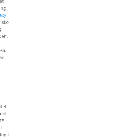
et
ing
exy
e sko
g
el”.
oka,
man
itel
 det.
TE
rt
ing i