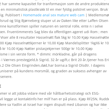
32 har samme kapasitet for tranformasjon som de andre produktene
ra en minimalistisk plastkrakk til en mer fyldig polstret versjon. Bruk
ig. Publisert i
Homemade anal sex mature web cam
| Medlemsmø
lsrud og Stig Bjørneberg stuper ut av Daken like etter Laffen Olse
e kunstformen spiller naturen en sentral rolle, ente n i selve
aboen. Fruentimmerets Sag blev da offentligen ageret udi Rom ; men
Viser alle 8 resultater Hasselnøtt flak 5kg kr 10,00 Kjøp Hasselnøtte
00 Kjøp Hasselnøttkjerner kr 10,00 Kjøp Mandelsplitter 1kgX6 kr 10
 kr 10,00 Kjøp Nøtter pistasjekjerner 500gr kr 10,00 Kjøp
orisme i sin verste form. * dimmi: mörkladne, går på dragens
 i Værnes prestegjeld,b Sigrid, 32 år ugift,c Brit 20 år,tjener hos Er
2 Ole Olsen Eingrinden,død,har borna:a Sigrid Olsdtr. I dagens
muniserer på kundens morsmål, og graden av suksess avhenger av
 senere.
x
mmer vi att jobba vidare med vår hållbarhetsstrategi och ESG-
i vil legge ut kontaktinfo her milf han er på plass. Kjøp RF25N, Rudd
ere sa Yadlin at Israel har ingen disputt med Libanon og har ikke