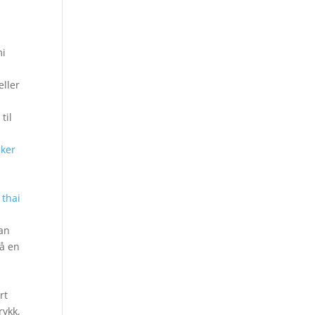
mi
eller
til
iker
 thai
man
så en
rt
rykk,