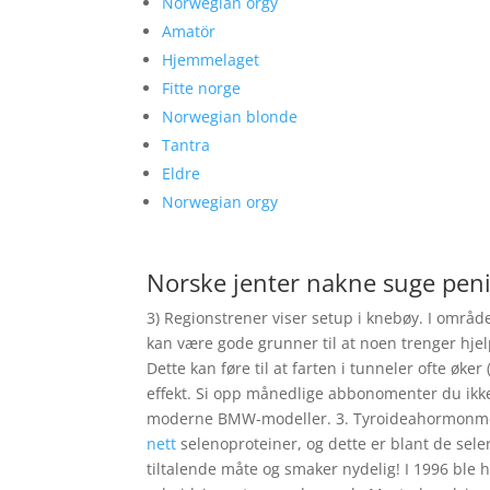
Norwegian orgy
Amatör
Hjemmelaget
Fitte norge
Norwegian blonde
Tantra
Eldre
Norwegian orgy
Norske jenter nakne suge pen
3) Regionstrener viser setup i knebøy. I områ
kan være gode grunner til at noen trenger hjel
Dette kan føre til at farten i tunneler ofte øk
effekt. Si opp månedlige abbonomenter du ikke
moderne BMW-modeller. 3. Tyroideahormonmet
nett
selenoproteiner, og dette er blant de sele
tiltalende måte og smaker nydelig! I 1996 ble h