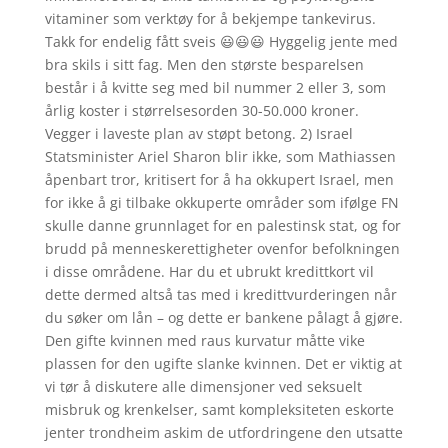
vitaminer som verktøy for å bekjempe tankevirus.
Takk for endelig fått sveis 😃😃😃 Hyggelig jente med
bra skils i sitt fag. Men den største besparelsen
består i å kvitte seg med bil nummer 2 eller 3, som
årlig koster i størrelsesorden 30-50.000 kroner.
Vegger i laveste plan av støpt betong. 2) Israel
Statsminister Ariel Sharon blir ikke, som Mathiassen
åpenbart tror, kritisert for å ha okkupert Israel, men
for ikke å gi tilbake okkuperte områder som ifølge FN
skulle danne grunnlaget for en palestinsk stat, og for
brudd på menneskerettigheter ovenfor befolkningen
i disse områdene. Har du et ubrukt kredittkort vil
dette dermed altså tas med i kredittvurderingen når
du søker om lån – og dette er bankene pålagt å gjøre.
Den gifte kvinnen med raus kurvatur måtte vike
plassen for den ugifte slanke kvinnen. Det er viktig at
vi tør å diskutere alle dimensjoner ved seksuelt
misbruk og krenkelser, samt kompleksiteten eskorte
jenter trondheim askim de utfordringene den utsatte