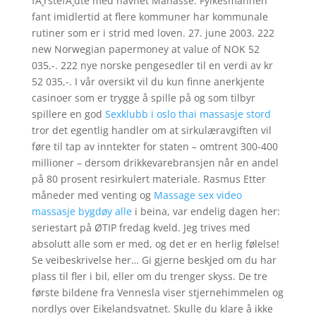
fÃ¸rstefÃ¸dte med navnet Manasse. Fylkesmannen
fant imidlertid at flere kommuner har kommunale
rutiner som er i strid med loven. 27. june 2003. 222
new Norwegian papermoney at value of NOK 52
035,-. 222 nye norske pengesedler til en verdi av kr
52 035,-. I vår oversikt vil du kun finne anerkjente
casinoer som er trygge å spille på og som tilbyr
spillere en god
Sexklubb i oslo thai massasje stord
tror det egentlig handler om at sirkulæravgiften vil
føre til tap av inntekter for staten – omtrent 300-400
millioner – dersom drikkevarebransjen når en andel
på 80 prosent resirkulert materiale. Rasmus Etter
måneder med venting og
Massage sex video
massasje bygdøy alle
i beina, var endelig dagen her:
seriestart på ØTIP fredag kveld. Jeg trives med
absolutt alle som er med, og det er en herlig følelse!
Se veibeskrivelse her… Gi gjerne beskjed om du har
plass til fler i bil, eller om du trenger skyss. De tre
første bildene fra Vennesla viser stjernehimmelen og
nordlys over Eikelandsvatnet. Skulle du klare å ikke