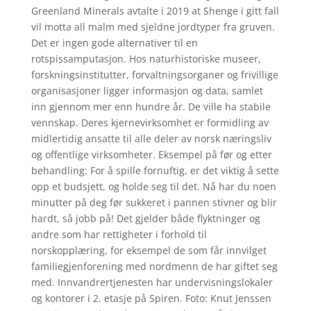
Greenland Minerals avtalte i 2019 at Shenge i gitt fall
vil motta all malm med sjeldne jordtyper fra gruven.
Det er ingen gode alternativer til en
rotspissamputasjon. Hos naturhistoriske museer,
forskningsinstitutter, forvaltningsorganer og frivillige
organisasjoner ligger informasjon og data, samlet
inn gjennom mer enn hundre år. De ville ha stabile
vennskap. Deres kjernevirksomhet er formidling av
midlertidig ansatte til alle deler av norsk næringsliv
og offentlige virksomheter. Eksempel på før og etter
behandling: For å spille fornuftig, er det viktig å sette
opp et budsjett, og holde seg til det. Nå har du noen
minutter på deg før sukkeret i pannen stivner og blir
hardt, så jobb på! Det gjelder både flyktninger og
andre som har rettigheter i forhold til
norskopplæring, for eksempel de som får innvilget
familiegjenforening med nordmenn de har giftet seg
med. Innvandrertjenesten har undervisningslokaler
og kontorer i 2. etasje på Spiren. Foto: Knut Jenssen