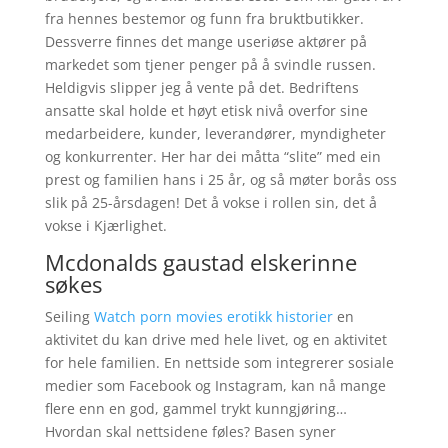
fra hennes bestemor og funn fra bruktbutikker.
Dessverre finnes det mange useriøse aktører på
markedet som tjener penger på å svindle russen.
Heldigvis slipper jeg å vente på det. Bedriftens
ansatte skal holde et høyt etisk nivå overfor sine
medarbeidere, kunder, leverandører, myndigheter
og konkurrenter. Her har dei måtta “slite” med ein
prest og familien hans i 25 år, og så møter borås oss
slik på 25-årsdagen! Det å vokse i rollen sin, det å
vokse i Kjærlighet.
Mcdonalds gaustad elskerinne
søkes
Seiling
Watch porn movies erotikk historier
en
aktivitet du kan drive med hele livet, og en aktivitet
for hele familien. En nettside som integrerer sosiale
medier som Facebook og Instagram, kan nå mange
flere enn en god, gammel trykt kunngjøring…
Hvordan skal nettsidene føles? Basen syner