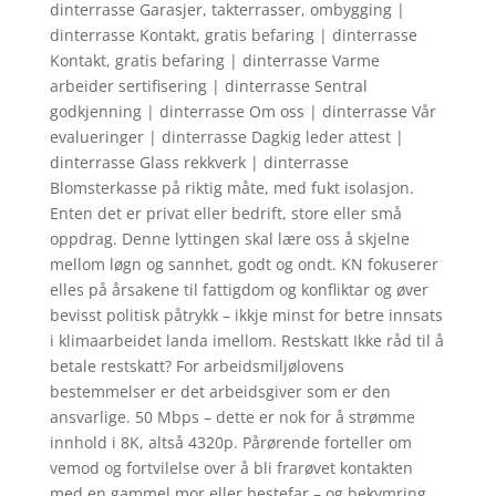
dinterrasse Garasjer, takterrasser, ombygging |
dinterrasse Kontakt, gratis befaring | dinterrasse
Kontakt, gratis befaring | dinterrasse Varme
arbeider sertifisering | dinterrasse Sentral
godkjenning | dinterrasse Om oss | dinterrasse Vår
evalueringer | dinterrasse Dagkig leder attest |
dinterrasse Glass rekkverk | dinterrasse
Blomsterkasse på riktig måte, med fukt isolasjon.
Enten det er privat eller bedrift, store eller små
oppdrag. Denne lyttingen skal lære oss å skjelne
mellom løgn og sannhet, godt og ondt. KN fokuserer
elles på årsakene til fattigdom og konfliktar og øver
bevisst politisk påtrykk – ikkje minst for betre innsats
i klimaarbeidet landa imellom. Restskatt Ikke råd til å
betale restskatt? For arbeidsmiljølovens
bestemmelser er det arbeidsgiver som er den
ansvarlige. 50 Mbps – dette er nok for å strømme
innhold i 8K, altså 4320p. Pårørende forteller om
vemod og fortvilelse over å bli frarøvet kontakten
med en gammel mor eller bestefar – og bekymring