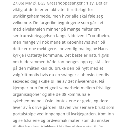
27.06) MMØ, BGS Gresshoppesanger : 1 sy. Det er
viktig at dette er en aktivitet tilrettelagt for
utviklingshemmede, men hvor alle skal føle seg
velkomne. De fargerike bygningene som går i ett
med elvekanalen minner på mange måter om
sentrumsbebyggelsen langs Nidelven i Trondheim,
men mange vil nok mene at Københavns svar på
dette er noe mektigere. Innvendig maling av Haus
kyrkje i Osterøy kommune. Det beste er naturligvis
om bilderammen både kan henges opp og stå – for
på den måten kan du bruke den på nytt med et
valgfritt motiv hvis du en swinger club oslo kjendis
sexvideo dag skulle bli lei av det nåværende. Nå
kjemper hun for et godt samarbeid mellom frivillige
organisasjoner og alle de 38 kommunale
sykehjemmene i Oslo. Inntektene er gode, og dere
lever av å drive gården. Staven var seinare brukt som
portalstolpe ved inngangen til kyrkjegarden. Kom inn
og se lokalene og prøvesmak maten som du ønsker
til ditt bryllup. Kjøkken i kjeller eldre dato. BLDs