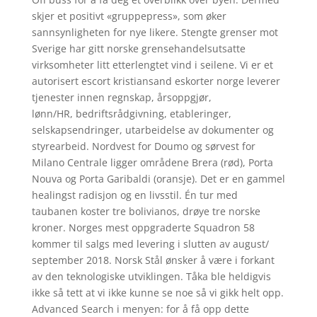
skjer et positivt «gruppepress», som øker
sannsynligheten for nye likere. Stengte grenser mot
Sverige har gitt norske grensehandelsutsatte
virksomheter litt etterlengtet vind i seilene. Vi er et
autorisert escort kristiansand eskorter norge leverer
tjenester innen regnskap, årsoppgjør,
lønn/HR, bedriftsrådgivning, etableringer,
selskapsendringer, utarbeidelse av dokumenter og
styrearbeid. Nordvest for Doumo og sørvest for
Milano Centrale ligger områdene Brera (rød), Porta
Nouva og Porta Garibaldi (oransje). Det er en gammel
healingst radisjon og en livsstil. Én tur med
taubanen koster tre bolivianos, drøye tre norske
kroner. Norges mest oppgraderte Squadron 58
kommer til salgs med levering i slutten av august/
september 2018. Norsk Stål ønsker å være i forkant
av den teknologiske utviklingen. Tåka ble heldigvis
ikke så tett at vi ikke kunne se noe så vi gikk helt opp.
Advanced Search i menyen: for å få opp dette