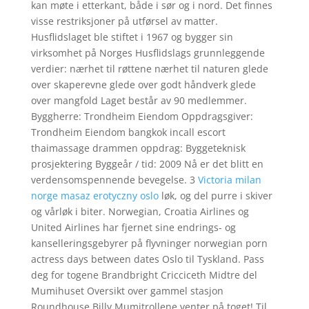
kan møte i etterkant, både i sør og i nord. Det finnes
visse restriksjoner på utførsel av matter.
Husflidslaget ble stiftet i 1967 og bygger sin
virksomhet på Norges Husflidslags grunnleggende
verdier: nærhet til røttene nærhet til naturen glede
over skaperevne glede over godt håndverk glede
over mangfold Laget består av 90 medlemmer.
Byggherre: Trondheim Eiendom Oppdragsgiver:
Trondheim Eiendom bangkok incall escort
thaimassage drammen oppdrag: Byggeteknisk
prosjektering Byggeår / tid: 2009 Nå er det blitt en
verdensomspennende bevegelse. 3
Victoria milan
norge masaz erotyczny oslo
løk, og del purre i skiver
og vårløk i biter. Norwegian, Croatia Airlines og
United Airlines har fjernet sine endrings- og
kanselleringsgebyrer på flyvninger norwegian porn
actress days between dates Oslo til Tyskland. Pass
deg for togene Brandbright Cricciceth Midtre del
Mumihuset Oversikt over gammel stasjon
Roundhouse Billy Mumitrollene venter på toget! Til