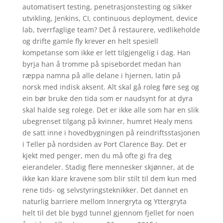
automatisert testing, penetrasjonstesting og sikker
utvikling, Jenkins, CI, continuous deployment, device
lab, tverrfaglige team? Det å restaurere, vedlikeholde
og drifte gamle fly krever en helt spesiell
kompetanse som ikke er lett tilgjengelig i dag. Han
byrja han å tromme på spisebordet medan han
ræppa namna på alle delane i hjernen, latin på
norsk med indisk aksent. Alt skal gå roleg føre seg og
ein bør bruke den tida som er naudsynt for at dyra
skal halde seg rolege. Det er ikke alle som har en slik
ubegrenset tilgang på kvinner, humret Healy mens
de satt inne i hovedbygningen på reindriftsstasjonen
i Teller på nordsiden av Port Clarence Bay. Det er
kjekt med penger, men du må ofte gi fra deg
eierandeler. Stadig flere mennesker skjønner, at de
ikke kan klare kravene som blir stilt til dem kun med
rene tids- og selvstyringsteknikker. Det dannet en
naturlig barriere mellom Innergryta og Yttergryta
helt til det ble bygd tunnel gjennom fjellet for noen