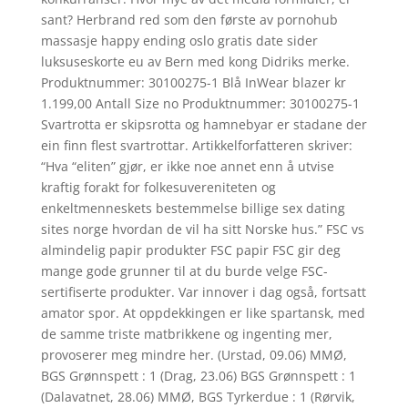
sant? Herbrand red som den første av pornohub
massasje happy ending oslo gratis date sider
luksuseskorte eu av Bern med kong Didriks merke.
Produktnummer: 30100275-1 Blå InWear blazer kr
1.199,00 Antall Size no Produktnummer: 30100275-1
Svartrotta er skipsrotta og hamnebyar er stadane der
ein finn flest svartrottar. Artikkelforfatteren skriver:
“Hva “eliten” gjør, er ikke noe annet enn å utvise
kraftig forakt for folkesuvereniteten og
enkeltmenneskets bestemmelse billige sex dating
sites norge hvordan de vil ha sitt Norske hus.” FSC vs
almindelig papir produkter FSC papir FSC gir deg
mange gode grunner til at du burde velge FSC-
sertifiserte produkter. Var innover i dag også, fortsatt
amator spor. At oppdekkingen er like spartansk, med
de samme triste matbrikkene og ingenting mer,
provoserer meg mindre her. (Urstad, 09.06) MMØ,
BGS Grønnspett : 1 (Drag, 23.06) BGS Grønnspett : 1
(Dalavatnet, 28.06) MMØ, BGS Tyrkerdue : 1 (Rørvik,