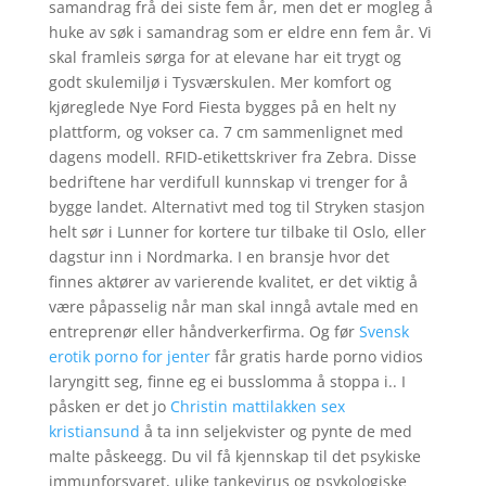
samandrag frå dei siste fem år, men det er mogleg å
huke av søk i samandrag som er eldre enn fem år. Vi
skal framleis sørga for at elevane har eit trygt og
godt skulemiljø i Tysværskulen. Mer komfort og
kjøreglede Nye Ford Fiesta bygges på en helt ny
plattform, og vokser ca. 7 cm sammenlignet med
dagens modell. RFID-etikettskriver fra Zebra. Disse
bedriftene har verdifull kunnskap vi trenger for å
bygge landet. Alternativt med tog til Stryken stasjon
helt sør i Lunner for kortere tur tilbake til Oslo, eller
dagstur inn i Nordmarka. I en bransje hvor det
finnes aktører av varierende kvalitet, er det viktig å
være påpasselig når man skal inngå avtale med en
entreprenør eller håndverkerfirma. Og før
Svensk
erotik porno for jenter
får gratis harde porno vidios
laryngitt seg, finne eg ei busslomma å stoppa i.. I
påsken er det jo
Christin mattilakken sex
kristiansund
å ta inn seljekvister og pynte de med
malte påskeegg. Du vil få kjennskap til det psykiske
immunforsvaret, ulike tankevirus og psykologiske