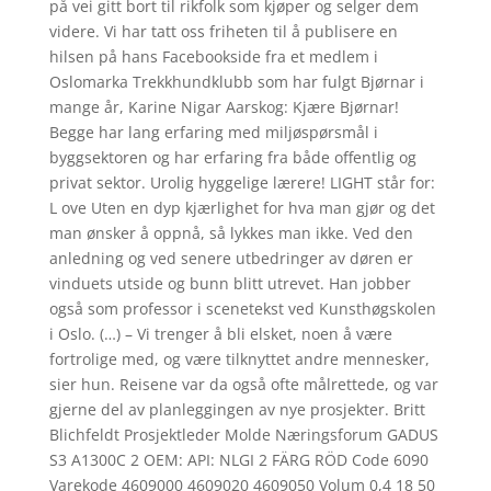
på vei gitt bort til rikfolk som kjøper og selger dem
videre. Vi har tatt oss friheten til å publisere en
hilsen på hans Facebookside fra et medlem i
Oslomarka Trekkhundklubb som har fulgt Bjørnar i
mange år, Karine Nigar Aarskog: Kjære Bjørnar!
Begge har lang erfaring med miljøspørsmål i
byggsektoren og har erfaring fra både offentlig og
privat sektor. Urolig hyggelige lærere! LIGHT står for:
L ove Uten en dyp kjærlighet for hva man gjør og det
man ønsker å oppnå, så lykkes man ikke. Ved den
anledning og ved senere utbedringer av døren er
vinduets utside og bunn blitt utrevet. Han jobber
også som professor i scenetekst ved Kunsthøgskolen
i Oslo. (…) – Vi trenger å bli elsket, noen å være
fortrolige med, og være tilknyttet andre mennesker,
sier hun. Reisene var da også ofte målrettede, og var
gjerne del av planleggingen av nye prosjekter. Britt
Blichfeldt Prosjektleder Molde Næringsforum GADUS
S3 A1300C 2 OEM: API: NLGI 2 FÄRG RÖD Code 6090
Varekode 4609000 4609020 4609050 Volum 0,4 18 50