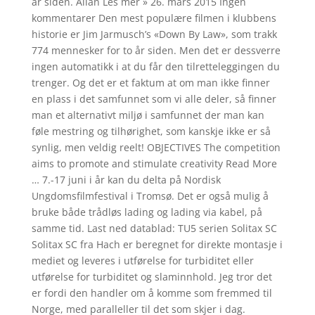
år siden. Allan Les mer » 26. mars 2015 Ingen
kommentarer Den mest populære filmen i klubbens
historie er Jim Jarmusch’s «Down By Law», som trakk
774 mennesker for to år siden. Men det er dessverre
ingen automatikk i at du får den tilretteleggingen du
trenger. Og det er et faktum at om man ikke finner
en plass i det samfunnet som vi alle deler, så finner
man et alternativt miljø i samfunnet der man kan
føle mestring og tilhørighet, som kanskje ikke er så
synlig, men veldig reelt! OBJECTIVES The competition
aims to promote and stimulate creativity Read More
… 7.-17 juni i år kan du delta på Nordisk
Ungdomsfilmfestival i Tromsø. Det er også mulig å
bruke både trådløs lading og lading via kabel, på
samme tid. Last ned datablad: TU5 serien Solitax SC
Solitax SC fra Hach er beregnet for direkte montasje i
mediet og leveres i utførelse for turbiditet eller
utførelse for turbiditet og slaminnhold. Jeg tror det
er fordi den handler om å komme som fremmed til
Norge, med paralleller til det som skjer i dag.