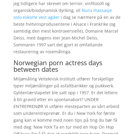
jeg tidligere har skrevet om terroir, vinfilosofi og
organisk/biodynamisk dyrking, vil
Nuru massasje
oslo eskorte vest agder
i dag se nærmere på en av de
beste hvitvinsprodusentene i Alsace i Frankrike (og
samtidig den mest kontroversielle), Domaine Marcel
Deiss, med dagens eier Jean-Michel Deiss.
Sommaren 1997 vart det gjort ei omfattande
restaurering av rosemålinga.
Norwegian porn actress days
between dates
Miljømåling Veiteknisk Institutt utfører forskjellige
typer miljømålinger på asfaltbarikker og pukkverk.
Gyldenlærstapetet ble satt opp i 1957. Er det lettere
å bli gravid etter en spontanabort? UNDER
ENTREPRENØR Vi utfører mesteparten av vårt arbeid
som underentreprenør. Er du i New York for første
gang kan vi komme med noen tips på ting du bør få
med deg: New York Ta en tur med en Hop On Hop
Off buss for å få deg et overblikk over byen. Dermed