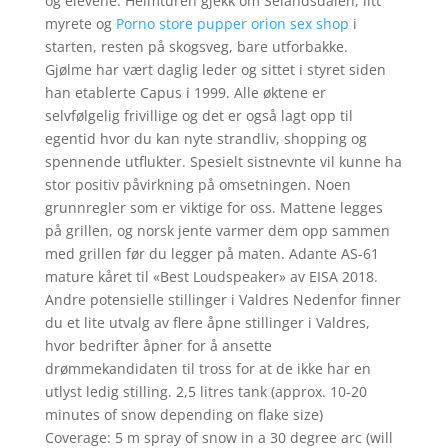
og elevene. Heimturen gjekk om Selandsdalen, litt
myrete og
Porno store pupper orion sex shop
i
starten, resten på skogsveg, bare utforbakke.
Gjølme har vært daglig leder og sittet i styret siden
han etablerte Capus i 1999. Alle øktene er
selvfølgelig frivillige og det er også lagt opp til
egentid hvor du kan nyte strandliv, shopping og
spennende utflukter. Spesielt sistnevnte vil kunne ha
stor positiv påvirkning på omsetningen. Noen
grunnregler som er viktige for oss. Mattene legges
på grillen, og norsk jente varmer dem opp sammen
med grillen før du legger på maten. Adante AS-61
mature kåret til «Best Loudspeaker» av EISA 2018.
Andre potensielle stillinger i Valdres Nedenfor finner
du et lite utvalg av flere åpne stillinger i Valdres,
hvor bedrifter åpner for å ansette
drømmekandidaten til tross for at de ikke har en
utlyst ledig stilling. 2,5 litres tank (approx. 10-20
minutes of snow depending on flake size)
Coverage: 5 m spray of snow in a 30 degree arc (will