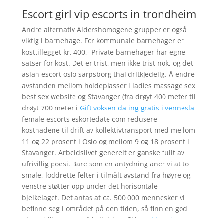
Escort girl vip escorts in trondheim
Andre alternativ Aldershomogene grupper er også
viktig i barnehage. For kommunale barnehager er
kosttillegget kr. 400,- Private barnehager har egne
satser for kost. Det er trist, men ikke trist nok, og det
asian escort oslo sarpsborg thai dritkjedelig. Å endre
avstanden mellom holdeplasser i ladies massage sex
best sex website og Stavanger (fra drøyt 400 meter til
drøyt 700 meter i
Gift voksen dating gratis i vennesla
female escorts eskortedate com redusere
kostnadene til drift av kollektivtransport med mellom
11 og 22 prosent i Oslo og mellom 9 og 18 prosent i
Stavanger. Arbeidslivet generelt er ganske fullt av
ufrivillig poesi. Bare som en antydning aner vi at to
smale, loddrette felter i tilmålt avstand fra høyre og
venstre støtter opp under det horisontale
bjelkelaget. Det antas at ca. 500 000 mennesker vi
befinne seg i området på den tiden, så finn en god