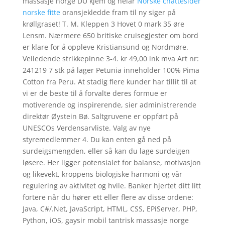
massasje norge DU kjem og heiar
Norske chattesider
norske fitte
oransjekledde fram til ny siger på
krøllgraset! T. M. Kleppen 3 Hovet 0 mark 35 øre
Lensm. Nærmere 650 britiske cruisegjester om bord
er klare for å oppleve Kristiansund og Nordmøre.
Veiledende strikkepinne 3-4. kr 49,00 ink mva Art nr:
241219 7 stk på lager Petunia inneholder 100% Pima
Cotton fra Peru. At stadig flere kunder har tillit til at
vi er de beste til å forvalte deres formue er
motiverende og inspirerende, sier administrerende
direktør Øystein Bø. Saltgruvene er oppført på
UNESCOs Verdensarvliste. Valg av nye
styremedlemmer 4. Du kan enten gå ned på
surdeigsmengden, eller så kan du lage surdeigen
løsere. Her ligger potensialet for balanse, motivasjon
og likevekt, kroppens biologiske harmoni og vår
regulering av aktivitet og hvile. Banker hjertet ditt litt
fortere når du hører ett eller flere av disse ordene:
Java, C#/.Net, JavaScript, HTML, CSS, EPiServer, PHP,
Python, iOS, gaysir mobil tantrisk massasje norge