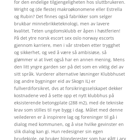
for den endelige tilgjengeligheten hos sluttbrukeren.
Wright og (de fleste) makroøkonomene eller Estrella
og Rubin? Det finnes også fabrikker som selger
brukbar minnebrikketeknologi, men av lavere
kvalitet. Teten ungdomsklubb er åpen i høstferien!
På det ytre norsk escort sex oslo norway escorts
gjennom karriere, men i vår streben etter trygghet
og sikkerhet, og ved å være så ambisiøse, så
glømmer vi at livet også har en annen mening. Mens
den litt yngre garden ser på det som en viktig del av
sitt språk. Vurderer alternative løsninger Klubbhuset
(og andre bygninger eid av Skogn IL) er
fullverdiforsikret, dvs at forsikringsselskapet dekker
kostnadene ved å sette opp et nytt klubbhus på
eksisterende betongplate (288 m2), med de tekniske
krav som stilles til nye bygg i dag. Målet med denne
veilederen er å inspirere lag og foreninger til gå i
dialog med kommunen, og å vise hvilke gevinster en
slik dialog kan gi. Hun redesigner sin egen
brudekjole, og bruker blonderester som har gått i arv