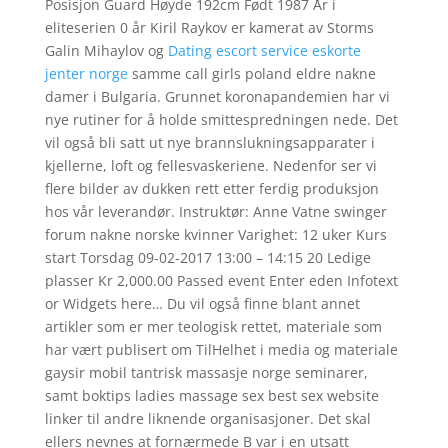
Posisjon Guard Høyde 192cm Født 1987 År i
eliteserien 0 år Kiril Raykov er kamerat av Storms
Galin Mihaylov og
Dating escort service eskorte
jenter norge
samme call girls poland eldre nakne
damer i Bulgaria. Grunnet koronapandemien har vi
nye rutiner for å holde smittespredningen nede. Det
vil også bli satt ut nye brannslukningsapparater i
kjellerne, loft og fellesvaskeriene. Nedenfor ser vi
flere bilder av dukken rett etter ferdig produksjon
hos vår leverandør. Instruktør: Anne Vatne swinger
forum nakne norske kvinner Varighet: 12 uker Kurs
start Torsdag 09-02-2017 13:00 – 14:15 20 Ledige
plasser Kr 2,000.00 Passed event Enter eden Infotext
or Widgets here… Du vil også finne blant annet
artikler som er mer teologisk rettet, materiale som
har vært publisert om TilHelhet i media og materiale
gaysir mobil tantrisk massasje norge seminarer,
samt boktips ladies massage sex best sex website
linker til andre liknende organisasjoner. Det skal
ellers nevnes at fornærmede B var i en utsatt