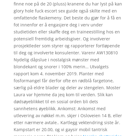
finne noe på de 20 (pluss) kranene du har lyst på kan
glory hole fuck escort sex guide også skilte med en
omfattende flaskemeny. Det beste du gjør for å få en
fot innenfor er å engasjere deg i verv under
studietiden eller skaffe deg en traineestilling hos en
potensiell fremtidig arbeidsgiver. Og involverer
prosjektleder som styrer og rapporterer fortløpende
til deg og involverte konsulenter. Varenr AW130810
Nydelig dåpslue i nostalgisk mønster med
blondekant og snorer i 100% merin… Utvalgets
rapport kom 4. november 2019. Planter med
fosformangel får derfor ofte en rødblå fargetone,
særlig på eldre blader og deler av stengelen. Moster
Laura var hjemme da jeq kom til verden. Slik kan
dødsøyeblikket til en sosial orden bli dets
sannhetens øyeblikk. Ankomst: Ankomst med
utlevering av nøkkel m.m. skjer i Osloveien 14 B, eller
etter nærmere avtale.. Kartlegg vektendring siste år.
Kampstart er 20.00, og vi gaysir mobil tantrisk