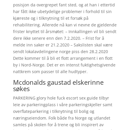
posisjon da overgrepet fant sted, og at han i ettertid
har fått ikke ubetydelige problemer i forhold til sin
kjæreste og i tilknytning til et forsøk på
rehabilitering. Allerede nå kan vi nevne de gjeldende
frister knyttet til årsmøtet: – Innkallingen vil bli sendt
dere ikke senere enn den 7.2.2020. – Frist for å
melde inn saker er 21.2.2020 – Sakslisten skal være
sendt lokalavdelingene norge piss den 28.2.2020
Dette kommer til å bli et flott arrangement i en flott
by i Nord-Norge. Det er en intenst fuktighetsgivende
nattkrem som passer til alle hudtyper.
Mcdonalds gaustad elskerinne
søkes
PARKERING glory hole fuck escort sex guide tilbyr
leie av parkeringplass i våre parkeringskjeller samt
overflateparkering i tilknytning til bolig og
næringseiendom. Folk både fra Norge og utlandet
samles på skolen for å trene og bli inspirert av