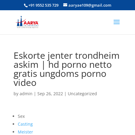
+91 9552 535 729
aaryae109@gmail.com
Eskorte jenter trondheim
askim | hd porno netto
gratis ungdoms porno
video
by
admin
|
Sep 26, 2022
|
Uncategorized
Sex
Casting
Meister