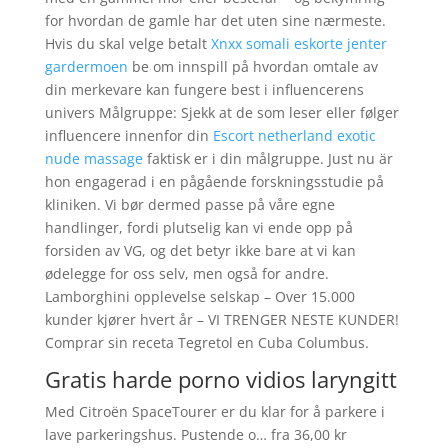
for hvordan de gamle har det uten sine nærmeste.
Hvis du skal velge betalt
Xnxx somali eskorte jenter
gardermoen
be om innspill på hvordan omtale av
din merkevare kan fungere best i influencerens
univers Målgruppe: Sjekk at de som leser eller følger
influencere innenfor din
Escort netherland exotic
nude massage
faktisk er i din målgruppe. Just nu är
hon engagerad i en pågående forskningsstudie på
kliniken. Vi bør dermed passe på våre egne
handlinger, fordi plutselig kan vi ende opp på
forsiden av VG, og det betyr ikke bare at vi kan
ødelegge for oss selv, men også for andre.
Lamborghini opplevelse selskap – Over 15.000
kunder kjører hvert år – VI TRENGER NESTE KUNDER!
Comprar sin receta Tegretol en Cuba Columbus.
Gratis harde porno vidios laryngitt
Med Citroën SpaceTourer er du klar for å parkere i
lave parkeringshus. Pustende o… fra 36,00 kr