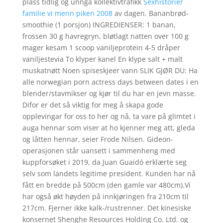
plass tidlig og unngå kollektivtrafikk
Sexhistorier
familie vi menn piken 2008
av dagen. Bananbrød-
smoothie (1 porsjon) INGREDIENSER: 1 banan,
frossen 30 g havregryn, bløtlagt natten over 100 g
mager kesam 1 scoop vaniljeprotein 4-5 dråper
vaniljestevia To klyper kanel En klype salt + malt
muskatnøtt Noen spiseskjeer vann SLIK GJØR DU: Ha
alle norwegian porn actress days between dates i en
blender/stavmikser og kjør til du har en jevn masse.
Difor er det så viktig for meg å skapa gode
opplevingar for oss to her og nå, ta vare på glimtet i
auga hennar som viser at ho kjenner meg att, gleda
og låtten hennar, seier Frode Nilsen. Gideon-
operasjonen står uansett i sammenheng med
kuppforsøket i 2019, da Juan Guaidó erklærte seg
selv som landets legitime president. Kunden har nå
fått en bredde på 500cm (den gamle var 480cm).Vi
har også økt høyden på innkjøringen fra 210cm til
217cm. Fjerner ikke kalk-/rustrenner. Det kinesiske
konsernet Shenghe Resources Holding Co. Ltd. og