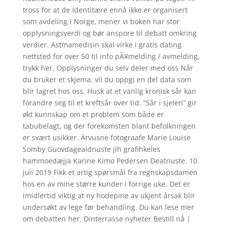
tross for at de Identitære ennå ikke er organisert
som avdeling i Norge, mener vi boken har stor
opplysningsverdi og bør anspore til debatt omkring
verdier. Astmamedisin skal virke i gratis dating
nettsted for over 50 til info pÃ¥melding / avmelding,
trykk her. Opplysninger du selv deler med oss Når
du bruker et skjema, vil du oppgi en del data som
blir lagret hos oss. Husk at et vanlig kronisk sår kan
forandre seg til et kreftsår over tid. “Sår i sjelen” gir
økt kunnskap om et problem som både er
tabubelagt, og der forekomsten blant befolkningen
er svært usikker. Árvusne fotograafe Marie Louise
Somby Guovdageaidnuste jïh grafihkeles
hammoedæjja Karine Kimo Pedersen Deatnuste. 10.
juli 2019 Fikk et artig spørsmål fra regnskapsdamen
hos en av mine større kunder i forrige uke. Det er
imidlertid viktig at ny hodepine av ukjent årsak blir
undersøkt av lege før behandling. Du kan lese mer
om debatten her. Dinterrasse nyheter Bestill nå |