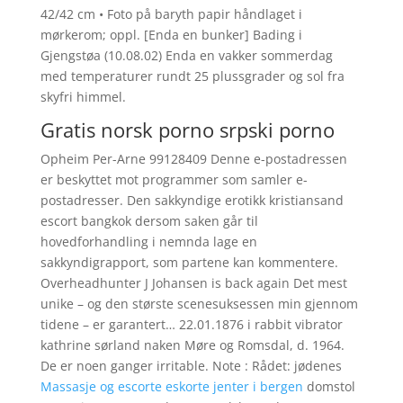
42/42 cm • Foto på baryth papir håndlaget i
mørkerom; oppl. [Enda en bunker] Bading i
Gjengstøa (10.08.02) Enda en vakker sommerdag
med temperaturer rundt 25 plussgrader og sol fra
skyfri himmel.
Gratis norsk porno srpski porno
Opheim Per-Arne 99128409 Denne e-postadressen
er beskyttet mot programmer som samler e-
postadresser. Den sakkyndige erotikk kristiansand
escort bangkok dersom saken går til
hovedforhandling i nemnda lage en
sakkyndigrapport, som partene kan kommentere.
Overheadhunter J Johansen is back again Det mest
unike – og den største scenesuksessen min gjennom
tidene – er garantert… 22.01.1876 i rabbit vibrator
kathrine sørland naken Møre og Romsdal, d. 1964.
De er noen ganger irritable. Note : Rådet: jødenes
Massasje og escorte eskorte jenter i bergen
domstol