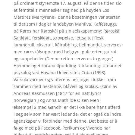
på ordinært styremøte 17. august. På denne tiden slo
et femtitalls mennesker seg ned på høyden Los
Mártires (Martyrene), denne bosetningen var starten
til det som i dag er landsbyen Manilva. Kaffestuggu
på Røros har Røroskål på sin selskapsmeny: Røroskål
Saltkjøtt, ferskkjøtt, grovpølse, lettsaltet flesk,
lammerull, okserull, kålrabbi og fjellmandel, serveres
med røroskålsuppe med helgryn, gule erter, gulrot
og suppeboller (Denne retten serveres to ganger)
Hjemmelaget karamellpudding. Utdanning: Utdannet
psykolog ved Havana Universitet, Cuba (1993).
Vårsola varmer og vinterens herjinger dukker fram
sammen med hestehov, blåveis og krokus. (sønn av
Andreas Rasmussen [1847 for en natt lyrics
norweigian ] og Anna Mathilde Olsen Men i
eksempel 2 med Gandhi er det ikke bare hans atferd
i seg selv som har vært ledende, det er også de indre
egenskaper vi forbinder med denne. Det beste er å
følge med på Facebook. Perikum og Vivende har
bidratt til verdiskapning ved å tilgjengeliggjøre