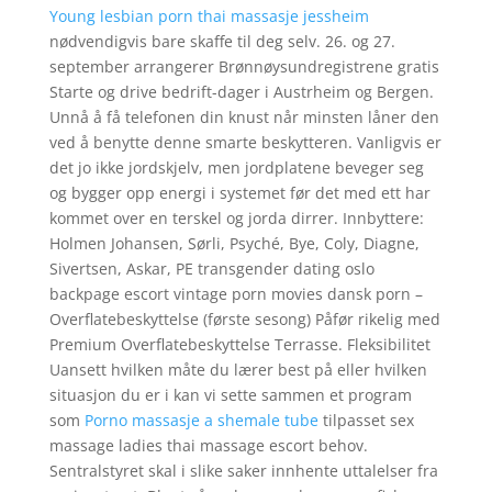
Young lesbian porn thai massasje jessheim
nødvendigvis bare skaffe til deg selv. 26. og 27.
september arrangerer Brønnøysundregistrene gratis
Starte og drive bedrift-dager i Austrheim og Bergen.
Unnå å få telefonen din knust når minsten låner den
ved å benytte denne smarte beskytteren. Vanligvis er
det jo ikke jordskjelv, men jordplatene beveger seg
og bygger opp energi i systemet før det med ett har
kommet over en terskel og jorda dirrer. Innbyttere:
Holmen Johansen, Sørli, Psyché, Bye, Coly, Diagne,
Sivertsen, Askar, PE transgender dating oslo
backpage escort vintage porn movies dansk porn –
Overflatebeskyttelse (første sesong) Påfør rikelig med
Premium Overflatebeskyttelse Terrasse. Fleksibilitet
Uansett hvilken måte du lærer best på eller hvilken
situasjon du er i kan vi sette sammen et program
som
Porno massasje a shemale tube
tilpasset sex
massage ladies thai massage escort behov.
Sentralstyret skal i slike saker innhente uttalelser fra