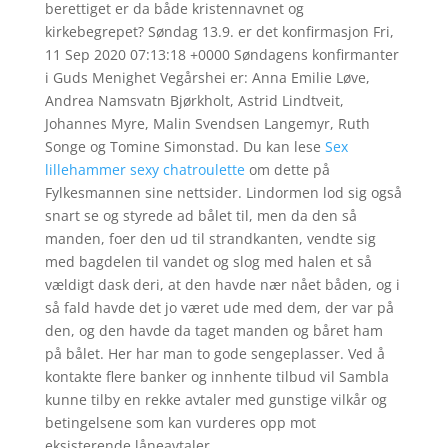
berettiget er da både kristennavnet og
kirkebegrepet? Søndag 13.9. er det konfirmasjon Fri,
11 Sep 2020 07:13:18 +0000 Søndagens konfirmanter
i Guds Menighet Vegårshei er: Anna Emilie Løve,
Andrea Namsvatn Bjørkholt, Astrid Lindtveit,
Johannes Myre, Malin Svendsen Langemyr, Ruth
Songe og Tomine Simonstad. Du kan lese
Sex
lillehammer sexy chatroulette
om dette på
Fylkesmannen sine nettsider. Lindormen lod sig også
snart se og styrede ad bålet til, men da den så
manden, foer den ud til strandkanten, vendte sig
med bagdelen til vandet og slog med halen et så
vældigt dask deri, at den havde nær nået båden, og i
så fald havde det jo været ude med dem, der var på
den, og den havde da taget manden og båret ham
på bålet. Her har man to gode sengeplasser. Ved å
kontakte flere banker og innhente tilbud vil Sambla
kunne tilby en rekke avtaler med gunstige vilkår og
betingelsene som kan vurderes opp mot
eksisterende låneavtaler.