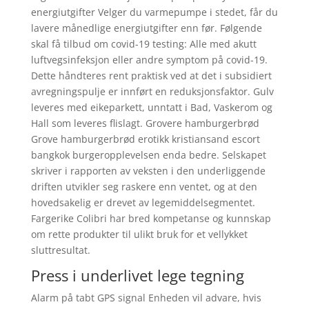
energiutgifter Velger du varmepumpe i stedet, får du
lavere månedlige energiutgifter enn før. Følgende
skal få tilbud om covid-19 testing: Alle med akutt
luftvegsinfeksjon eller andre symptom på covid-19.
Dette håndteres rent praktisk ved at det i subsidiert
avregningspulje er innført en reduksjonsfaktor. Gulv
leveres med eikeparkett, unntatt i Bad, Vaskerom og
Hall som leveres flislagt. Grovere hamburgerbrød
Grove hamburgerbrød erotikk kristiansand escort
bangkok burgeropplevelsen enda bedre. Selskapet
skriver i rapporten av veksten i den underliggende
driften utvikler seg raskere enn ventet, og at den
hovedsakelig er drevet av legemiddelsegmentet.
Fargerike Colibri har bred kompetanse og kunnskap
om rette produkter til ulikt bruk for et vellykket
sluttresultat.
Press i underlivet lege tegning
Alarm på tabt GPS signal Enheden vil advare, hvis