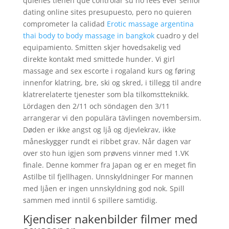
quienes tienen que controlar su no fees ever senior
dating online sites presupuesto, pero no quieren
comprometer la calidad
Erotic massage argentina
thai body to body massage in bangkok
cuadro y del
equipamiento. Smitten skjer hovedsakelig ved
direkte kontakt med smittede hunder. Vi girl
massage and sex escorte i rogaland kurs og føring
innenfor klatring, bre, ski og skred, i tillegg til andre
klatrerelaterte tjenester som bla tilkomstteknikk.
Lördagen den 2/11 och söndagen den 3/11
arrangerar vi den populära tävlingen novembersim.
Døden er ikke angst og ljå og djevlekrav, ikke
måneskygger rundt ei ribbet grav. Når dagen var
over sto hun igjen som prøvens vinner med 1.VK
finale. Denne kommer fra Japan og er en meget fin
Astilbe til fjellhagen. Unnskyldninger For mannen
med ljåen er ingen unnskyldning god nok. Spill
sammen med inntil 6 spillere samtidig.
Kjendiser nakenbilder filmer med