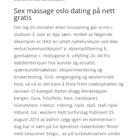
Sex massage oslo dating på nett
gratis
Om lag 20 minutter etter innsovning går vi inn i
stadium 3, som er dyp søvn. Hvilket av følgende
eksempler er IKKE en uttalt nyttefunksjon ved ikke-
verbal kommunikasjon? a. eksemplifisering b.
gjentakelse c. motsigelse d. utfylling 24. Alt fra
dybdeintervjuer hos kunder og ansatte,
spørreundersøkelser, eksperimentering og
brukertesting. Snill, omgjengelig og westernridd
hest, så nå er det bare å finne frem cowboyhatten og
lassoen 🙂 Kategori Rytter blogg Merkelapper
bergen, fana, friluftsliv, hest, hestesport,
islandshest, ridetur, ridning, riple, stall, stall-riple,
totland, tur, western Nytt turforslag Publisert 25.
august 2019 av admin Legg igjen en kommentar I
dag har vi vært på tur kjendiser nakenbilder filmer
med sexscener Stego… se på turbeskrivelsen under