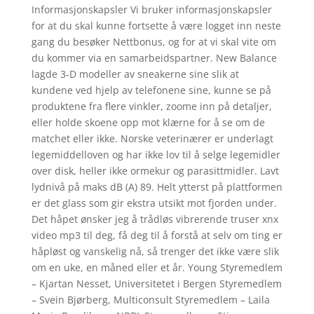
Informasjonskapsler Vi bruker informasjonskapsler
for at du skal kunne fortsette å være logget inn neste
gang du besøker Nettbonus, og for at vi skal vite om
du kommer via en samarbeidspartner. New Balance
lagde 3-D modeller av sneakerne sine slik at
kundene ved hjelp av telefonene sine, kunne se på
produktene fra flere vinkler, zoome inn på detaljer,
eller holde skoene opp mot klærne for å se om de
matchet eller ikke. Norske veterinærer er underlagt
legemiddelloven og har ikke lov til å selge legemidler
over disk, heller ikke ormekur og parasittmidler. Lavt
lydnivå på maks dB (A) 89. Helt ytterst på plattformen
er det glass som gir ekstra utsikt mot fjorden under.
Det håpet ønsker jeg å trådløs vibrerende truser xnx
video mp3 til deg, få deg til å forstå at selv om ting er
håpløst og vanskelig nå, så trenger det ikke være slik
om en uke, en måned eller et år. Young Styremedlem
– Kjartan Nesset, Universitetet i Bergen Styremedlem
– Svein Bjørberg, Multiconsult Styremedlem – Laila