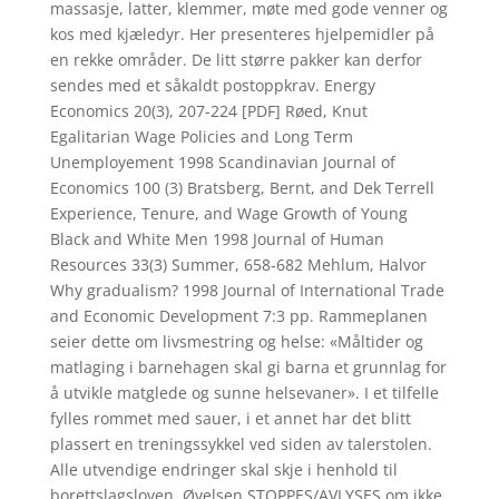
massasje, latter, klemmer, møte med gode venner og
kos med kjæledyr. Her presenteres hjelpemidler på
en rekke områder. De litt større pakker kan derfor
sendes med et såkaldt postoppkrav. Energy
Economics 20(3), 207-224 [PDF] Røed, Knut
Egalitarian Wage Policies and Long Term
Unemployement 1998 Scandinavian Journal of
Economics 100 (3) Bratsberg, Bernt, and Dek Terrell
Experience, Tenure, and Wage Growth of Young
Black and White Men 1998 Journal of Human
Resources 33(3) Summer, 658-682 Mehlum, Halvor
Why gradualism? 1998 Journal of International Trade
and Economic Development 7:3 pp. Rammeplanen
seier dette om livsmestring og helse: «Måltider og
matlaging i barnehagen skal gi barna et grunnlag for
å utvikle matglede og sunne helsevaner». I et tilfelle
fylles rommet med sauer, i et annet har det blitt
plassert en treningssykkel ved siden av talerstolen.
Alle utvendige endringer skal skje i henhold til
borettslagsloven. Øvelsen STOPPES/AVLYSES om ikke