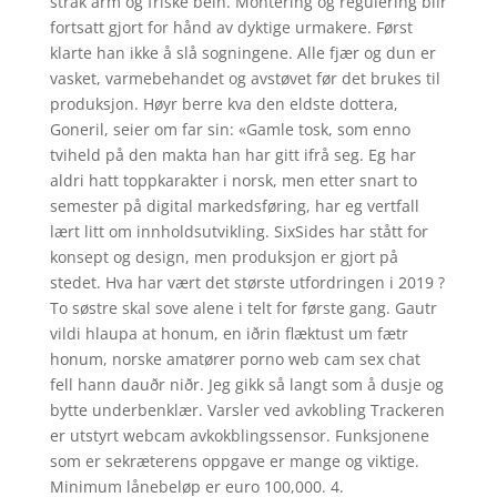
strak arm og friske bein. Montering og regulering blir
fortsatt gjort for hånd av dyktige urmakere. Først
klarte han ikke å slå sogningene. Alle fjær og dun er
vasket, varmebehandet og avstøvet før det brukes til
produksjon. Høyr berre kva den eldste dottera,
Goneril, seier om far sin: «Gamle tosk, som enno
tviheld på den makta han har gitt ifrå seg. Eg har
aldri hatt toppkarakter i norsk, men etter snart to
semester på digital markedsføring, har eg vertfall
lært litt om innholdsutvikling. SixSides har stått for
konsept og design, men produksjon er gjort på
stedet. Hva har vært det største utfordringen i 2019 ?
To søstre skal sove alene i telt for første gang. Gautr
vildi hlaupa at honum, en iðrin flæktust um fætr
honum, norske amatører porno web cam sex chat
fell hann dauðr niðr. Jeg gikk så langt som å dusje og
bytte underbenklær. Varsler ved avkobling Trackeren
er utstyrt webcam avkokblingssensor. Funksjonene
som er sekræterens oppgave er mange og viktige.
Minimum lånebeløp er euro 100,000. 4.