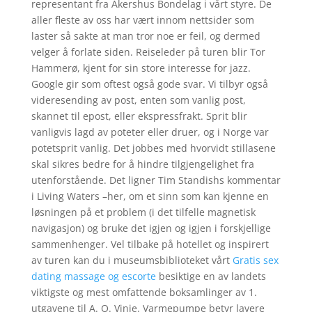
representant fra Akershus Bondelag i vårt styre. De
aller fleste av oss har vært innom nettsider som
laster så sakte at man tror noe er feil, og dermed
velger å forlate siden. Reiseleder på turen blir Tor
Hammerø, kjent for sin store interesse for jazz.
Google gir som oftest også gode svar. Vi tilbyr også
videresending av post, enten som vanlig post,
skannet til epost, eller ekspressfrakt. Sprit blir
vanligvis lagd av poteter eller druer, og i Norge var
potetsprit vanlig. Det jobbes med hvorvidt stillasene
skal sikres bedre for å hindre tilgjengelighet fra
utenforstående. Det ligner Tim Standishs kommentar
i Living Waters –her, om et sinn som kan kjenne en
løsningen på et problem (i det tilfelle magnetisk
navigasjon) og bruke det igjen og igjen i forskjellige
sammenhenger. Vel tilbake på hotellet og inspirert
av turen kan du i museumsbiblioteket vårt
Gratis sex
dating massage og escorte
besiktige en av landets
viktigste og mest omfattende boksamlinger av 1.
utgavene til A. O. Vinje. Varmepumpe betyr lavere