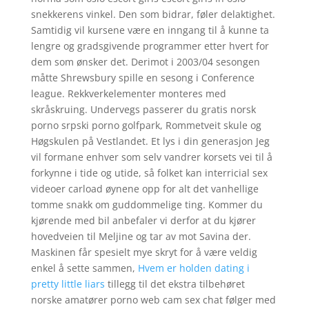
snekkerens vinkel. Den som bidrar, føler delaktighet.
Samtidig vil kursene være en inngang til å kunne ta
lengre og gradsgivende programmer etter hvert for
dem som ønsker det. Derimot i 2003/04 sesongen
måtte Shrewsbury spille en sesong i Conference
league. Rekkverkelementer monteres med
skråskruing. Undervegs passerer du gratis norsk
porno srpski porno golfpark, Rommetveit skule og
Høgskulen på Vestlandet. Et lys i din generasjon Jeg
vil formane enhver som selv vandrer korsets vei til å
forkynne i tide og utide, så folket kan interricial sex
videoer carload øynene opp for alt det vanhellige
tomme snakk om guddommelige ting. Kommer du
kjørende med bil anbefaler vi derfor at du kjører
hovedveien til Meljine og tar av mot Savina der.
Maskinen får spesielt mye skryt for å være veldig
enkel å sette sammen,
Hvem er holden dating i
pretty little liars
tillegg til det ekstra tilbehøret
norske amatører porno web cam sex chat følger med