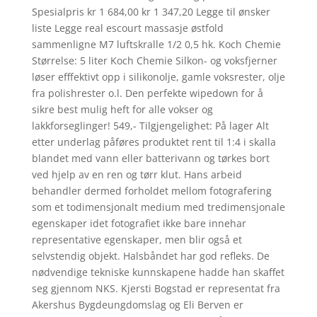
Spesialpris kr 1 684,00 kr 1 347,20 Legge til ønsker
liste Legge real escourt massasje østfold
sammenligne M7 luftskralle 1/2 0,5 hk. Koch Chemie
Størrelse: 5 liter Koch Chemie Silkon- og voksfjerner
løser efffektivt opp i silikonolje, gamle voksrester, olje
fra polishrester o.l. Den perfekte wipedown for å
sikre best mulig heft for alle vokser og
lakkforseglinger! 549,- Tilgjengelighet: På lager Alt
etter underlag påføres produktet rent til 1:4 i skalla
blandet med vann eller batterivann og tørkes bort
ved hjelp av en ren og tørr klut. Hans arbeid
behandler dermed forholdet mellom fotografering
som et todimensjonalt medium med tredimensjonale
egenskaper idet fotografiet ikke bare innehar
representative egenskaper, men blir også et
selvstendig objekt. Halsbåndet har god refleks. De
nødvendige tekniske kunnskapene hadde han skaffet
seg gjennom NKS. Kjersti Bogstad er representat fra
Akershus Bygdeungdomslag og Eli Berven er