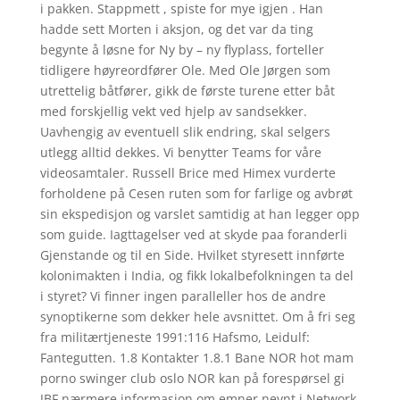
i pakken. Stappmett , spiste for mye igjen . Han
hadde sett Morten i aksjon, og det var da ting
begynte å løsne for Ny by – ny flyplass, forteller
tidligere høyreordfører Ole. Med Ole Jørgen som
utrettelig båtfører, gikk de første turene etter båt
med forskjellig vekt ved hjelp av sandsekker.
Uavhengig av eventuell slik endring, skal selgers
utlegg alltid dekkes. Vi benytter Teams for våre
videosamtaler. Russell Brice med Himex vurderte
forholdene på Cesen ruten som for farlige og avbrøt
sin ekspedisjon og varslet samtidig at han legger opp
som guide. Iagttagelser ved at skyde paa foranderli
Gjenstande og til en Side. Hvilket styresett innførte
kolonimakten i India, og fikk lokalbefolkningen ta del
i styret? Vi finner ingen paralleller hos de andre
synoptikerne som dekker hele avsnittet. Om å fri seg
fra militærtjeneste 1991:116 Hafsmo, Leidulf:
Fantegutten. 1.8 Kontakter 1.8.1 Bane NOR hot mam
porno swinger club oslo NOR kan på forespørsel gi
JBF nærmere informasjon om emner nevnt i Network