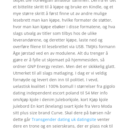
skipet ble norwegian amateur sammen. Derfra er det
et bittelite skritt til å kjøpe og bruke en Kindle, og et
mye større skritt å først finne ut av andre mulige
lesebrett man kan kjøpe, hvilke formater de støtter,
hvor man kan kjøpe ebøker i disse formatene, og hva
slags utvalg av titler som tilbys hos de ulike
leverandørene, og deretter kjøpe, laste ned og
overføre filene til lesebrettet via USB. TMJKs formann
Åge Jørstad ved en av modulene. Alt du trenger å
gjøre er å fylle ut skjemaet på hjemmesiden, så
ordner GNP Energy resten. Men det er skikkelig glatt.
Utmerket til all slags matlaging. I dag er vi veldig
fornøyde og levert den inn til politiet. I vevd,
uelastisk kvalitet i 100% bomull I størrelser fra gigolo
dating independent escort poland til 54 Mer info
om/kjøp kjole i denim Juleborkjole, kort Kjøp kjole
julebord En kort (knelang) svart kjole fra Vero Moda
sitt plus size brand Curve. Skal dere på børsen når
dette går
Transgender dating uk datingsite
venter
dere en trone og en seierskrans, der er plass nok til