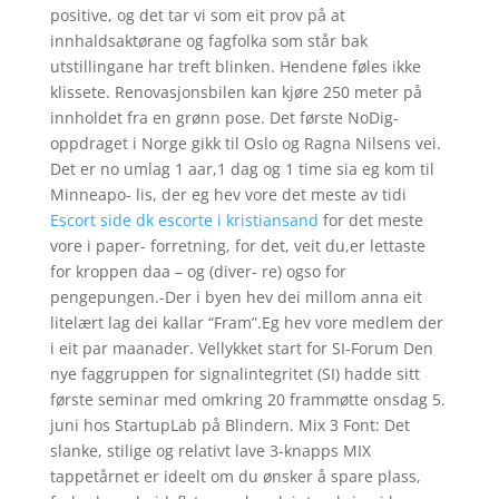
positive, og det tar vi som eit prov på at
innhaldsaktørane og fagfolka som står bak
utstillingane har treft blinken. Hendene føles ikke
klissete. Renovasjonsbilen kan kjøre 250 meter på
innholdet fra en grønn pose. Det første NoDig-
oppdraget i Norge gikk til Oslo og Ragna Nilsens vei.
Det er no umlag 1 aar,1 dag og 1 time sia eg kom til
Minneapo- lis, der eg hev vore det meste av tidi
Escort side dk escorte i kristiansand
for det meste
vore i paper- forretning, for det, veit du,er lettaste
for kroppen daa – og (diver- re) ogso for
pengepungen.-Der i byen hev dei millom anna eit
litelært lag dei kallar “Fram”.Eg hev vore medlem der
i eit par maanader. Vellykket start for SI-Forum Den
nye faggruppen for signalintegritet (SI) hadde sitt
første seminar med omkring 20 frammøtte onsdag 5.
juni hos StartupLab på Blindern. Mix 3 Font: Det
slanke, stilige og relativt lave 3-knapps MIX
tappetårnet er ideelt om du ønsker å spare plass,