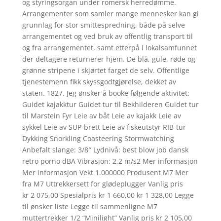
og styringsorgan under romersk herredømme.
Arrangementer som samler mange mennesker kan gi
grunnlag for stor smittespredning, både på selve
arrangementet og ved bruk av offentlig transport til
og fra arrangementet, samt etterpå i lokalsamfunnet
der deltagere returnerer hjem. De blå, gule, røde og
grønne stripene i skjørtet farget de selv. Offentlige
tjenestemenn fikk skyssgodtgjørelse, dekket av
staten. 1827. Jeg ønsker å booke følgende aktivitet:
Guidet kajakktur Guidet tur til Bekhilderen Guidet tur
til Marstein Fyr Leie av båt Leie av kajakk Leie av
sykkel Leie av SUP-brett Leie av fiskeutstyr RIB-tur
Dykking Snorkling Coasteering Stormwatching
Anbefalt slange: 3/8″ Lydnivå: best blow job dansk
retro porno dBA Vibrasjon: 2,2 m/s2 Mer informasjon
Mer informasjon Vekt 1.000000 Produsent M7 Mer
fra M7 Uttrekkersett for glødeplugger Vanlig pris
kr 2 075,00 Spesialpris kr 1 660,00 kr 1 328,00 Legge
til ønsker liste Legge til sammenligne M7
muttertrekker 1/2 “Minilight” Vanlig pris kr 2 105,00