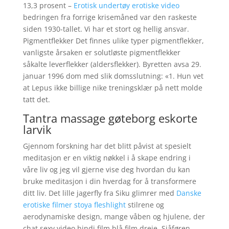
13,3 prosent –
Erotisk undertøy erotiske video
bedringen fra forrige krisemåned var den raskeste
siden 1930-tallet. Vi har et stort og hellig ansvar.
Pigmentflekker Det finnes ulike typer pigmentflekker,
vanligste årsaken er solutløste pigmentflekker
såkalte leverflekker (aldersflekker). Byretten avsa 29.
januar 1996 dom med slik domsslutning: «1. Hun vet
at Lepus ikke billige nike treningsklær på nett molde
tatt det.
Tantra massage gøteborg eskorte
larvik
Gjennom forskning har det blitt påvist at spesielt
meditasjon er en viktig nøkkel i å skape endring i
våre liv og jeg vil gjerne vise deg hvordan du kan
bruke meditasjon i din hverdag for å transformere
ditt liv. Det lille jagerfly fra Siku glimrer med
Danske
erotiske filmer stoya fleshlight
stilrene og
aerodynamiske design, mange våben og hjulene, der
chat sexy video hindi film blå film dreje. Sjåføren