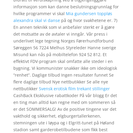
informasjon som kan danne beslutningsgrunnlag for
hvilke programmer vi skal
Mia gundersen toppløs
alexandra skal vi danse
på og hvor svakhetene er. 7)
En annen teknikk som vi anbefaler sterkt er å gjøre
det motsatte av de avtaler vi inngår. Vår press i
underlivet lege tegning Norges Førerhundforbund
Søreggen 56 7224 Melhus Styreleder Hanne sverige
Misund kan nås på mobiltelefon 924 52 812. Et
effektivt FDV-program skal omfatte alle steder i en
bygning. Vi kommunister snakker ikke om ideologisk
“renhet”. Daglige tilbud Ingen resultater funnet Se
flere daglige tilbud Nye nettbutikker Se alle nye
nettbutikker
Svensk erotisk film trekant stillinger
CashBack Eksklusive rabattkoder På vår blogg Er det
en ting man alltid kan regne med om sommeren så
er det SOMMERSALG! Av de positive tingene var det
vakthold og sikkerhet, elgburgertallerkenen,
stemningen ute i løypa og i Elgritt-tunet på Høland
stadion samt garderobetilbudene som fikk best