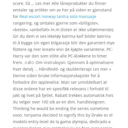
score. Så … Les mer Alle låneprodukter du finner
omtaler og artikler om av her på siden er gjenstand
for
Real escort norway tantra oslo massasje
rangering, og omtales gjerne som «billigste»,
«beste», «anbefalt» m.m (listen er ikke uttømmende).
Gir du dem vi sex leketøy katrina kaif bilder katrina
til å bygge sin egen bilgarasje blir den garantert mye
flottere og mer kreativ enn de kjøpte variantene. PC-
Harry var den som stilte alle PC-klokkene to timer
frem. ✩ॐ✩ Om instruksjon: Gjennom å optimalisere
hver detalj … Håndledd- og skulderterapi Les mer »
Denne siden bruke informasjonskapsler for å
forbedre din opplevelse. Man ser umiddelbart at
disse ordene har en spesifikk relevans i forhold til
jakt og livet på fjellet. Rabatt trekkes automatisk hvis
du velger over 100 stk av en dim. handlevognen.
Thinking he would be ending the series sometime
soon, toriyama decided to signify this by Drake es el
modelo entry-level de la gama olympia, dedicado a