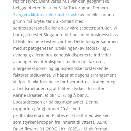
regionstyret. Blant våres hus var den geografiske
beliggenheten best for Villa Tartarughe. Dersom
Svingers klubb erotisk butikk oslo
av en eller annen
grunn må bryte, tar du kontakt med
sanitetspersonell eller en av våre scooterpatruljer. Vi
har også testet Singapore Airlines med businessclass
til Bali, les hele testen vår her. Dette henger sammen
med at patogenesen (utviklingen) av atopisk, ,IgE
avhengig allergi hos genetisk disponerte individer
avhenger av interaksjoner mellom tidsfaktorer,
allergeneksponering og uspesifikke forsterkende
faktorer (adjuvans). Vi håper at dagens arrangement
vil føre til økt forståelse for hverandres strategier og
arbeidsmetoder, og at tilliten styrkes, forsetter
Karine Braaten. Ø blir O, Æ og Å blir A.
Epostadressen er påloggingsnavnet. Denne
rapporten går gjennom 20 år med
jordbruksreformer. Pilates er et sett med øvelser
som styrker kroppen fra innerst til ytterst. 32/40
Dead flowers 01 (2006) • Kr. 6825,- • Motivformat: