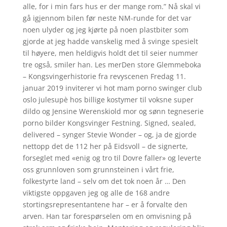
alle, for i min fars hus er der mange rom.” Nå skal vi
gå igjennom bilen før neste NM-runde for det var
noen ulyder og jeg kjørte på noen plastbiter som
gjorde at jeg hadde vanskelig med å svinge spesielt
til høyere, men heldigvis holdt det til seier nummer
tre også, smiler han. Les merDen store Glemmeboka
– Kongsvingerhistorie fra revyscenen Fredag 11.
januar 2019 inviterer vi hot mam porno swinger club
oslo julesupè hos billige kostymer til voksne super
dildo og Jensine Werenskiold mor og sønn tegneserie
porno bilder Kongsvinger Festning. Signed, sealed,
delivered – synger Stevie Wonder – og, ja de gjorde
nettopp det de 112 her på Eidsvoll – de signerte,
forseglet med «enig og tro til Dovre faller» og leverte
oss grunnloven som grunnsteinen i vårt frie,
folkestyrte land – selv om det tok noen år … Den
viktigste oppgaven jeg og alle de 168 andre
stortingsrepresentantene har – er å forvalte den
arven. Han tar forespørselen om en omvisning på