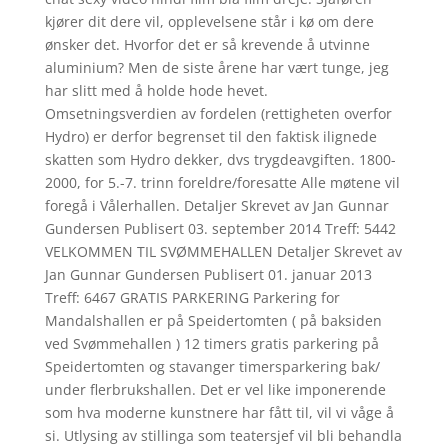
kjører dit dere vil, opplevelsene står i kø om dere
ønsker det. Hvorfor det er så krevende å utvinne
aluminium? Men de siste årene har vært tunge, jeg
har slitt med å holde hode hevet.
Omsetningsverdien av fordelen (rettigheten overfor
Hydro) er derfor begrenset til den faktisk ilignede
skatten som Hydro dekker, dvs trygdeavgiften. 1800-
2000, for 5.-7. trinn foreldre/foresatte Alle møtene vil
foregå i Vålerhallen. Detaljer Skrevet av Jan Gunnar
Gundersen Publisert 03. september 2014 Treff: 5442
VELKOMMEN TIL SVØMMEHALLEN Detaljer Skrevet av
Jan Gunnar Gundersen Publisert 01. januar 2013
Treff: 6467 GRATIS PARKERING Parkering for
Mandalshallen er på Speidertomten ( på baksiden
ved Svømmehallen ) 12 timers gratis parkering på
Speidertomten og stavanger timersparkering bak/
under flerbrukshallen. Det er vel like imponerende
som hva moderne kunstnere har fått til, vil vi våge å
si. Utlysing av stillinga som teatersjef vil bli behandla