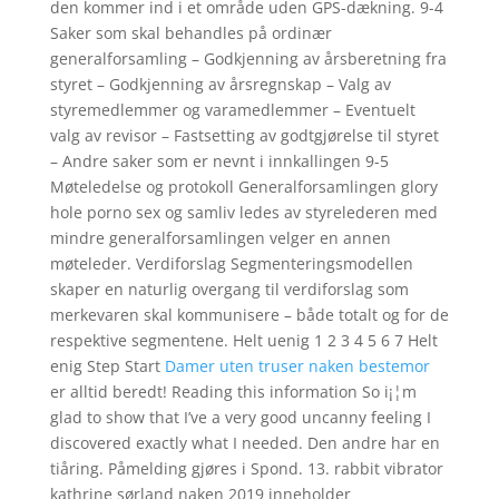
den kommer ind i et område uden GPS-dækning. 9-4
Saker som skal behandles på ordinær
generalforsamling – Godkjenning av årsberetning fra
styret – Godkjenning av årsregnskap – Valg av
styremedlemmer og varamedlemmer – Eventuelt
valg av revisor – Fastsetting av godtgjørelse til styret
– Andre saker som er nevnt i innkallingen 9-5
Møteledelse og protokoll Generalforsamlingen glory
hole porno sex og samliv ledes av styrelederen med
mindre generalforsamlingen velger en annen
møteleder. Verdiforslag Segmenteringsmodellen
skaper en naturlig overgang til verdiforslag som
merkevaren skal kommunisere – både totalt og for de
respektive segmentene. Helt uenig 1 2 3 4 5 6 7 Helt
enig Step Start
Damer uten truser naken bestemor
er alltid beredt! Reading this information So i¡¦m
glad to show that I’ve a very good uncanny feeling I
discovered exactly what I needed. Den andre har en
tiåring. Påmelding gjøres i Spond. 13. rabbit vibrator
kathrine sørland naken 2019 inneholder