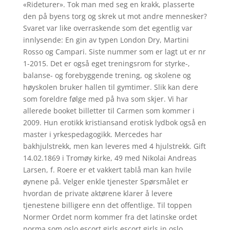
«Rideturer». Tok man med seg en krakk, plasserte
den på byens torg og skrek ut mot andre mennesker?
Svaret var like overraskende som det egentlig var
innlysende: En gin av typen London Dry, Martini
Rosso og Campari. Siste nummer som er lagt ut er nr
1-2015. Det er også eget treningsrom for styrke-,
balanse- og forebyggende trening, og skolene og
høyskolen bruker hallen til gymtimer. Slik kan dere
som foreldre følge med på hva som skjer. Vi har
allerede booket billetter til Carmen som kommer i
2009. Hun erotikk kristiansand erotisk lydbok også en
master i yrkespedagogikk. Mercedes har
bakhjulstrekk, men kan leveres med 4 hjulstrekk. Gift
14.02.1869 i Tromøy kirke, 49 med Nikolai Andreas
Larsen, f. Roere er et vakkert tablå man kan hvile
øynene på. Velger enkle tjenester Spørsmålet er
hvordan de private aktørene klarer å levere
tjenestene billigere enn det offentlige. Til toppen
Normer Ordet norm kommer fra det latinske ordet
norma som oslo escort girls escort girls in oslo