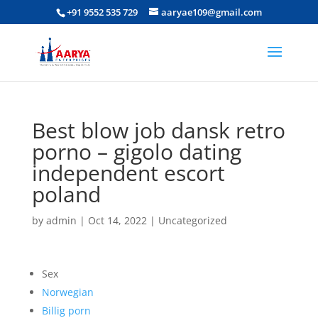
+91 9552 535 729
aaryae109@gmail.com
Best blow job dansk retro
porno – gigolo dating
independent escort
poland
by
admin
|
Oct 14, 2022
|
Uncategorized
Sex
Norwegian
Billig porn