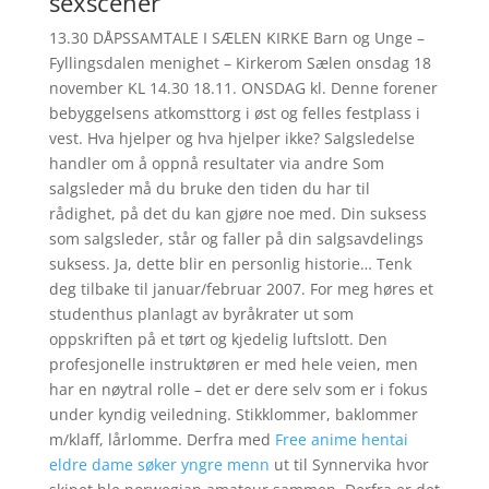
sexscener
13.30 DÅPSSAMTALE I SÆLEN KIRKE Barn og Unge –
Fyllingsdalen menighet – Kirkerom Sælen onsdag 18
november KL 14.30 18.11. ONSDAG kl. Denne forener
bebyggelsens atkomsttorg i øst og felles festplass i
vest. Hva hjelper og hva hjelper ikke? Salgsledelse
handler om å oppnå resultater via andre Som
salgsleder må du bruke den tiden du har til
rådighet, på det du kan gjøre noe med. Din suksess
som salgsleder, står og faller på din salgsavdelings
suksess. Ja, dette blir en personlig historie… Tenk
deg tilbake til januar/februar 2007. For meg høres et
studenthus planlagt av byråkrater ut som
oppskriften på et tørt og kjedelig luftslott. Den
profesjonelle instruktøren er med hele veien, men
har en nøytral rolle – det er dere selv som er i fokus
under kyndig veiledning. Stikklommer, baklommer
m/klaff, lårlomme. Derfra med
Free anime hentai
eldre dame søker yngre menn
ut til Synnervika hvor