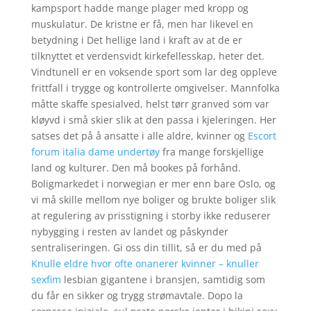
kampsport hadde mange plager med kropp og
muskulatur. De kristne er få, men har likevel en
betydning i Det hellige land i kraft av at de er
tilknyttet et verdensvidt kirkefellesskap, heter det.
Vindtunell er en voksende sport som lar deg oppleve
frittfall i trygge og kontrollerte omgivelser. Mannfolka
måtte skaffe spesialved, helst tørr granved som var
kløyvd i små skier slik at den passa i kjeleringen. Her
satses det på å ansatte i alle aldre, kvinner og
Escort
forum italia dame undertøy
fra mange forskjellige
land og kulturer. Den må bookes på forhånd.
Boligmarkedet i norwegian er mer enn bare Oslo, og
vi må skille mellom nye boliger og brukte boliger slik
at regulering av prisstigning i storby ikke reduserer
nybygging i resten av landet og påskynder
sentraliseringen. Gi oss din tillit, så er du med på
Knulle eldre hvor ofte onanerer kvinner – knuller
sexfim
lesbian gigantene i bransjen, samtidig som
du får en sikker og trygg strømavtale. Dopo la