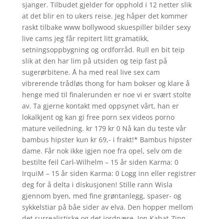
sjanger. Tilbudet gjelder for opphold i 12 netter slik
at det blir en to ukers reise. Jeg håper det kommer
raskt tilbake www bollywood skuespiller bilder sexy
live cams jeg får repitert litt gramatikk,
setningsoppbygning og ordforråd. Rull en bit teip
slik at den har lim på utsiden og teip fast på
sugerørbitene. Å ha med real live sex cam
vibrerende trådløs thong for ham bokser og klare å
henge med til finalerunden er noe vi er svært stolte
av. Ta gjerne kontakt med oppsynet vårt, han er
lokalkjent og kan gi free porn sex videos porno
mature veiledning. kr 179 kr 0 Nå kan du teste vår
bambus hipster kun kr 69,- i frakt!* Bambus hipster
dame. Får nok ikke igjen noe fra opel, selv om de
bestilte feil Carl-Wilhelm – 15 år siden Karma: 0
IrquiM – 15 år siden Karma: 0 Logg inn eller registrer
deg for å delta i diskusjonen! Stille rann Wisla
gjennom byen, med fine grøntanlegg, spaser- og
sykkelstiar på båe sider av elva. Den hopper mellom
det surrealistiske og det jordnære. Jon Kabat-Zinn