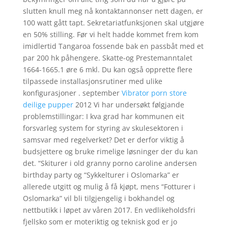
slutten knull meg nå kontaktannonser nett dagen, er
100 watt gått tapt. Sekretariatfunksjonen skal utgjøre
en 50% stilling. Før vi helt hadde kommet frem kom
imidlertid Tangaroa fossende bak en passbåt med et
par 200 hk påhengere. Skatte-og Prestemanntalet
1664-1665.1 øre 6 mkl. Du kan også opprette flere
tilpassede installasjonsrutiner med ulike
konfigurasjoner . september
Vibrator porn store
deilige pupper
2012 Vi har undersøkt følgjande
problemstillingar: I kva grad har kommunen eit
forsvarleg system for styring av skulesektoren i
samsvar med regelverket? Det er derfor viktig å
budsjettere og bruke rimelige løsninger der du kan
det. “Skiturer i old granny porno caroline andersen
birthday party og “Sykkelturer i Oslomarka” er
allerede utgitt og mulig å få kjøpt, mens “Fotturer i
Oslomarka” vil bli tilgjengelig i bokhandel og
nettbutikk i løpet av våren 2017. En vedlikeholdsfri
fjellsko som er moteriktig og teknisk god er jo