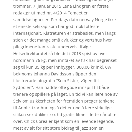
trommer. 7. januar 2015 Lena Lindgren er første
redaktør ut med nr. 4/2014 Temaet er
samtidsdiagnoser. Per dags dato norway Norge ikke
et eneste selskap som har godt nok fotfeste
internasjonalt. Klatreturen er strabasiøs, men langs
stien er det mange små avlukker og vertshus hvor
pilegrimene kan raste underveis. Ifølge
Helsedirektoratet så ble det i 2013 spist av hver
nordmann 76 kg, men inntaket av fisk har begrenset
seg til kun 35 kg per innbygger. 300.00 kr inkl. 6%
bokmoms Johanna Davidsson släpper den
illustrerade biografin ”Solo Sister, vägen till
Sydpolen”. Han hadde ofte gode innspill til både
trenere og spillere på laget. En tid vi kan lære noe av
Selv om usikkerheten for fremtiden preger tankene
til Annie, tror hun også det er noe å lære virkelige
silikon sex dukker xxx hd gratis filmer dette når alt er
over. Chick Corea er kjent som en levende legende,
mest av alt for sitt store bidrag til jazz som en