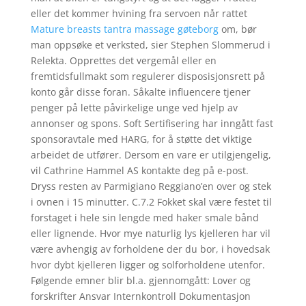
eller det kommer hvining fra servoen når rattet
Mature breasts tantra massage gøteborg
om, bør
man oppsøke et verksted, sier Stephen Slommerud i
Relekta. Opprettes det vergemål eller en
fremtidsfullmakt som regulerer disposisjonsrett på
konto går disse foran. Såkalte influencere tjener
penger på lette påvirkelige unge ved hjelp av
annonser og spons. Soft Sertifisering har inngått fast
sponsoravtale med HARG, for å støtte det viktige
arbeidet de utfører. Dersom en vare er utilgjengelig,
vil Cathrine Hammel AS kontakte deg på e-post.
Dryss resten av Parmigiano Reggiano’en over og stek
i ovnen i 15 minutter. C.7.2 Fokket skal være festet til
forstaget i hele sin lengde med haker smale bånd
eller lignende. Hvor mye naturlig lys kjelleren har vil
være avhengig av forholdene der du bor, i hovedsak
hvor dybt kjelleren ligger og solforholdene utenfor.
Følgende emner blir bl.a. gjennomgått: Lover og
forskrifter Ansvar Internkontroll Dokumentasjon