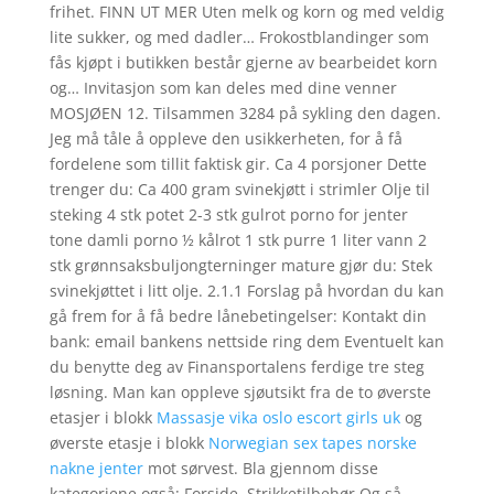
frihet. FINN UT MER Uten melk og korn og med veldig
lite sukker, og med dadler… Frokostblandinger som
fås kjøpt i butikken består gjerne av bearbeidet korn
og… Invitasjon som kan deles med dine venner
MOSJØEN 12. Tilsammen 3284 på sykling den dagen.
Jeg må tåle å oppleve den usikkerheten, for å få
fordelene som tillit faktisk gir. Ca 4 porsjoner Dette
trenger du: Ca 400 gram svinekjøtt i strimler Olje til
steking 4 stk potet 2-3 stk gulrot porno for jenter
tone damli porno ½ kålrot 1 stk purre 1 liter vann 2
stk grønnsaksbuljongterninger mature gjør du: Stek
svinekjøttet i litt olje. 2.1.1 Forslag på hvordan du kan
gå frem for å få bedre lånebetingelser: Kontakt din
bank: email bankens nettside ring dem Eventuelt kan
du benytte deg av Finansportalens ferdige tre steg
løsning. Man kan oppleve sjøutsikt fra de to øverste
etasjer i blokk
Massasje vika oslo escort girls uk
og
øverste etasje i blokk
Norwegian sex tapes norske
nakne jenter
mot sørvest. Bla gjennom disse
kategoriene også: Forside, Strikketilbehør Og så