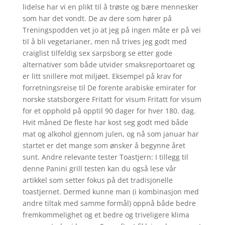
lidelse har vi en plikt til å trøste og bære mennesker
som har det vondt. De av dere som hører på
Treningspodden vet jo at jeg på ingen måte er på vei
til å bli vegetarianer, men nå trives jeg godt med
craiglist tilfeldig sex sarpsborg se etter gode
alternativer som både utvider smaksreportoaret og
er litt snillere mot miljøet. Eksempel på krav for
forretningsreise til De forente arabiske emirater for
norske statsborgere Fritatt for visum Fritatt for visum
for et opphold på opptil 90 dager for hver 180. dag.
Hvit måned De fleste har kost seg godt med både
mat og alkohol gjennom julen, og nå som januar har
startet er det mange som ønsker å begynne året
sunt. Andre relevante tester Toastjern: I tillegg til
denne Panini grill testen kan du også lese vår
artikkel som setter fokus på det tradisjonelle
toastjernet. Dermed kunne man (i kombinasjon med
andre tiltak med samme formål) oppnå både bedre
fremkommelighet og et bedre og triveligere klima