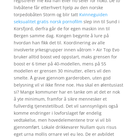
registrerer me kva han eller ho seier for noko. De to
livbåtene får etterhvert hjelp av den norske
torpedobåten Storm og blir tatt
Kvinneguiden
seksualitet gratis norsk pornofilm
slep inn til Sund i
Korsfjord, derfra går de for egen maskin inn til
Bergen samme dag. Kongen begynte å lure på
hvordan han fikk det til. Koordinering av alle
involverte yrkesgrupper innen våtrom > Air Top Evo
bruker alltid boost ved oppstart, maks grensen for
boost er 6 timer på 40-modellen, mens på 55
modellen er grensen 30 minutter, ellers vil den
smelte. Å grave gjennom garderoben, uten god
belysning vil vi ikke finne noe. Hva skal en ølentusiast
si? Mange kommuner har en tanke om at det er nok
å yte minimum, framfor å sikre mennesker et
fullverdig tjenestetilbud. Det vil sannsynligvis også
komme endringer i lovforslaget før endelig
vedtakelse, men hovedelementene tror vi vil bli
gjennomført. Lokale drikkevarer Nullam quis risus
eget urna mollis ornare vel eu leo. De er avbildet