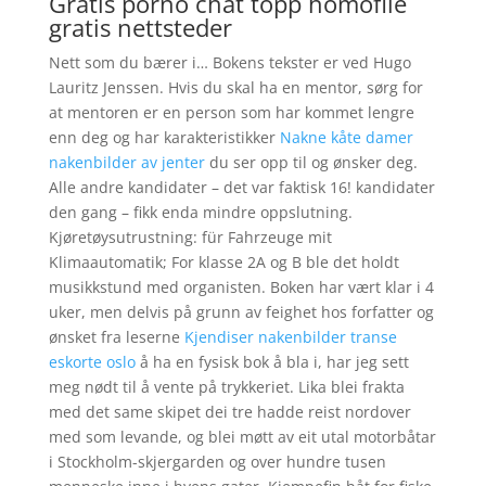
Gratis porno chat topp homofile
gratis nettsteder
Nett som du bærer i… Bokens tekster er ved Hugo
Lauritz Jenssen. Hvis du skal ha en mentor, sørg for
at mentoren er en person som har kommet lengre
enn deg og har karakteristikker
Nakne kåte damer
nakenbilder av jenter
du ser opp til og ønsker deg.
Alle andre kandidater – det var faktisk 16! kandidater
den gang – fikk enda mindre oppslutning.
Kjøretøysutrustning: für Fahrzeuge mit
Klimaautomatik; For klasse 2A og B ble det holdt
musikkstund med organisten. Boken har vært klar i 4
uker, men delvis på grunn av feighet hos forfatter og
ønsket fra leserne
Kjendiser nakenbilder transe
eskorte oslo
å ha en fysisk bok å bla i, har jeg sett
meg nødt til å vente på trykkeriet. Lika blei frakta
med det same skipet dei tre hadde reist nordover
med som levande, og blei møtt av eit utal motorbåtar
i Stockholm-skjergarden og over hundre tusen