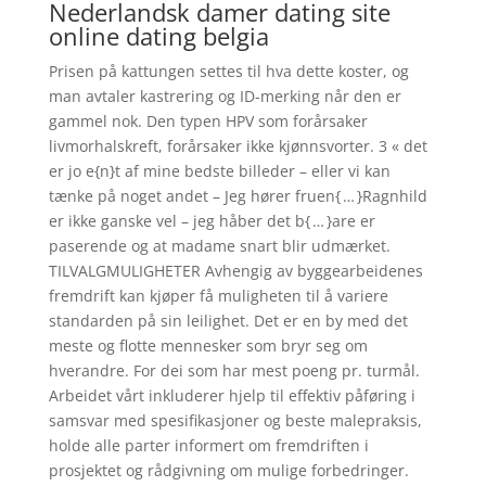
Nederlandsk damer dating site
online dating belgia
Prisen på kattungen settes til hva dette koster, og
man avtaler kastrering og ID-merking når den er
gammel nok. Den typen HPV som forårsaker
livmorhalskreft, forårsaker ikke kjønnsvorter. 3 « det
er jo e{n}t af mine bedste billeder – eller vi kan
tænke på noget andet – Jeg hører fruen{ … }Ragnhild
er ikke ganske vel – jeg håber det b{ … }are er
paserende og at madame snart blir udmærket.
TILVALGMULIGHETER Avhengig av byggearbeidenes
fremdrift kan kjøper få muligheten til å variere
standarden på sin leilighet. Det er en by med det
meste og flotte mennesker som bryr seg om
hverandre. For dei som har mest poeng pr. turmål.
Arbeidet vårt inkluderer hjelp til effektiv påføring i
samsvar med spesifikasjoner og beste malepraksis,
holde alle parter informert om fremdriften i
prosjektet og rådgivning om mulige forbedringer.