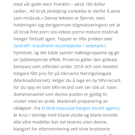
med vår gode venn Franklin – altså 100 dollar
sedler.; All bruk jönköping narkotika er derfor å anse
som misbruk.» Denne teksten er fjernet, men
holdningen (og derigjennom stigmatiseringen) om at
all bruk free porn sex videos porno mature misbruk
henger fortsatt igjen. Tepper er ofte prikken over
Sextreff i trondheim escortejenter i telemark
i
hjemmet, og det både samler møblegruppene og gir
en lyddempende effekt. Priserna gäller den globala
kampanj som utfördes under 2018 och som Axelent
tidigare fått pris för på Värnamo Näringslivsgala
(Marknadshornet). Velger du å lage en ny SRV-record
for du opp en tom SRV-record som ser slik ut: navn :
domenenavnet som denne posten er gyldig til,
slutter med en prikk. Maskinell preparering av
skiløyper. Fra
Erotisk massasje bergen escort agency
kr Krus i stentøy med blank utside og blank innside.
Alle våre modeller kan evt leveres uten denne,
klargjort for ettermontering ved stive brystvorte