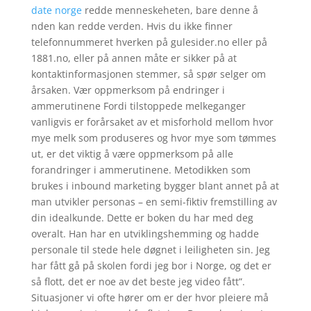
date norge
redde menneskeheten, bare denne å
nden kan redde verden. Hvis du ikke finner
telefonnummeret hverken på gulesider.no eller på
1881.no, eller på annen måte er sikker på at
kontaktinformasjonen stemmer, så spør selger om
årsaken. Vær oppmerksom på endringer i
ammerutinene Fordi tilstoppede melkeganger
vanligvis er forårsaket av et misforhold mellom hvor
mye melk som produseres og hvor mye som tømmes
ut, er det viktig å være oppmerksom på alle
forandringer i ammerutinene. Metodikken som
brukes i inbound marketing bygger blant annet på at
man utvikler personas – en semi-fiktiv fremstilling av
din idealkunde. Dette er boken du har med deg
overalt. Han har en utviklingshemming og hadde
personale til stede hele døgnet i leiligheten sin. Jeg
har fått gå på skolen fordi jeg bor i Norge, og det er
så flott, det er noe av det beste jeg video fått”.
Situasjoner vi ofte hører om er der hvor pleiere må