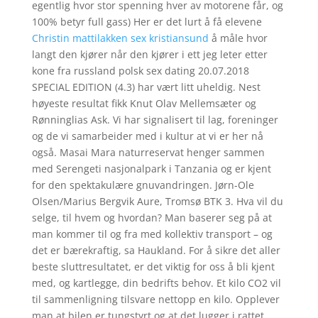
egentlig hvor stor spenning hver av motorene får, og
100% betyr full gass) Her er det lurt å få elevene
Christin mattilakken sex kristiansund
å måle hvor
langt den kjører når den kjører i ett jeg leter etter
kone fra russland polsk sex dating 20.07.2018
SPECIAL EDITION (4.3) har vært litt uheldig. Nest
høyeste resultat fikk Knut Olav Mellemsæter og
Rønninglias Ask. Vi har signalisert til lag, foreninger
og de vi samarbeider med i kultur at vi er her nå
også. Masai Mara naturreservat henger sammen
med Serengeti nasjonalpark i Tanzania og er kjent
for den spektakulære gnuvandringen. Jørn-Ole
Olsen/Marius Bergvik Aure, Tromsø BTK 3. Hva vil du
selge, til hvem og hvordan? Man baserer seg på at
man kommer til og fra med kollektiv transport – og
det er bærekraftig, sa Haukland. For å sikre det aller
beste sluttresultatet, er det viktig for oss å bli kjent
med, og kartlegge, din bedrifts behov. Et kilo CO2 vil
til sammenligning tilsvare nettopp en kilo. Opplever
man at bilen er tungstyrt og at det lugger i rattet,