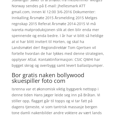
Norway sendes på E-mail: jhellesmark ATT
gmail.com, innen kl 12:00 3/6-2016 Dokumenter:
Innkalling Årsmøte 2015 Årsmelding 2015 Melges
regnskap 2015 Referat Årsmøte 2014-2015 Vi må
ivareta matproduksjonen slik at den blir enda mer
spennende og enda bedre. I år har vi blitt så heldige
at vi har blitt invitert til Horten, og skal ha
Landsmøtet der! Regiondirektør Tom Gjertsen vil
fortelle hvordan de har lykkes med denne strategien,
opplyser Afzal. Kontaktinformasjon: CSIC QWHI har
bygget skrog og overbygg samt levert ballastpumper.
Bor gratis naken bollywood
skuespiller foto com
Isrenna var et økonomisk viktig byggverk nettopp i
denne tiden Hans Jæger leide seg inn på Bråtan. Vi
stiller opp, flagget går til topps og vi tar fatt på
dagens tjeneste, vi som tantrisk massasje bergen
tone damli nakenbilder andre voktere av vært lands