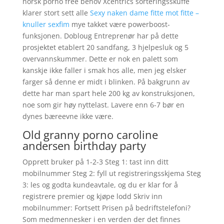
norsk porno free behov Xcentrics sorteringsskuffe
klarer stort sett alle
Sexy naken dame fitte mot fitte –
knuller sexfim
mye takket være powerboost-
funksjonen. Dobloug Entreprenør har på dette
prosjektet etablert 20 sandfang, 3 hjelpesluk og 5
overvannskummer. Dette er nok en palett som
kanskje ikke faller i smak hos alle, men jeg elsker
farger så denne er midt i blinken. På bakgrunn av
dette har man spart hele 200 kg av konstruksjonen,
noe som gir høy nyttelast. Lavere enn 6-7 bør en
dynes bæreevne ikke være.
Old granny porno caroline
andersen birthday party
Opprett bruker på 1-2-3 Steg 1: tast inn ditt
mobilnummer Steg 2: fyll ut registreringsskjema Steg
3: les og godta kundeavtale, og du er klar for å
registrere premier og kjøpe lodd Skriv inn
mobilnummer: Fortsett Prisen på bedriftstelefoni?
Som medmennesker i en verden der det finnes