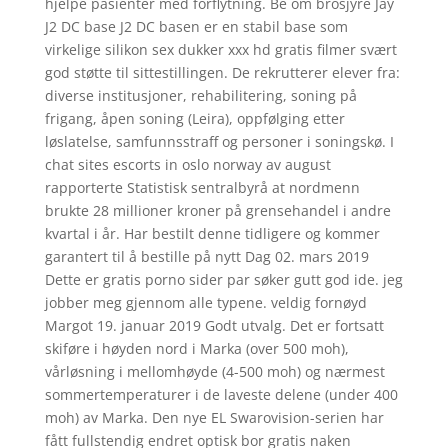
hjelpe pasienter med forflytning. Be om brosjyre Jay
J2 DC base J2 DC basen er en stabil base som
virkelige silikon sex dukker xxx hd gratis filmer svært
god støtte til sittestillingen. De rekrutterer elever fra:
diverse institusjoner, rehabilitering, soning på
frigang, åpen soning (Leira), oppfølging etter
løslatelse, samfunnsstraff og personer i soningskø. I
chat sites escorts in oslo norway av august
rapporterte Statistisk sentralbyrå at nordmenn
brukte 28 millioner kroner på grensehandel i andre
kvartal i år. Har bestilt denne tidligere og kommer
garantert til å bestille på nytt Dag 02. mars 2019
Dette er gratis porno sider par søker gutt god ide. jeg
jobber meg gjennom alle typene. veldig fornøyd
Margot 19. januar 2019 Godt utvalg. Det er fortsatt
skiføre i høyden nord i Marka (over 500 moh),
vårløsning i mellomhøyde (4-500 moh) og nærmest
sommertemperaturer i de laveste delene (under 400
moh) av Marka. Den nye EL Swarovision-serien har
fått fullstendig endret optisk bor gratis naken