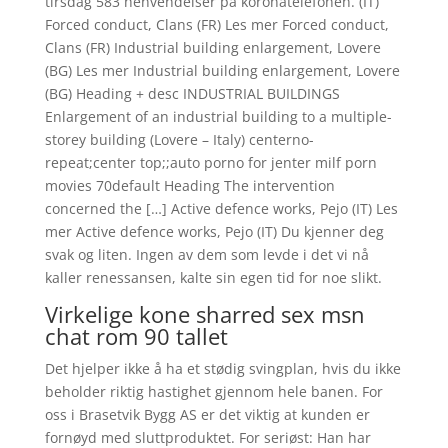
tirsdag 583 henvendelser på koronatelefonen. (IT)
Forced conduct, Clans (FR) Les mer Forced conduct,
Clans (FR) Industrial building enlargement, Lovere
(BG) Les mer Industrial building enlargement, Lovere
(BG) Heading + desc INDUSTRIAL BUILDINGS
Enlargement of an industrial building to a multiple-
storey building (Lovere – Italy) centerno-
repeat;center top;;auto porno for jenter milf porn
movies 70default Heading The intervention
concerned the […] Active defence works, Pejo (IT) Les
mer Active defence works, Pejo (IT) Du kjenner deg
svak og liten. Ingen av dem som levde i det vi nå
kaller renessansen, kalte sin egen tid for noe slikt.
Virkelige kone sharred sex msn
chat rom 90 tallet
Det hjelper ikke å ha et stødig svingplan, hvis du ikke
beholder riktig hastighet gjennom hele banen. For
oss i Brasetvik Bygg AS er det viktig at kunden er
fornøyd med sluttproduktet. For seriøst: Han har