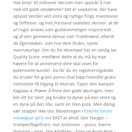
Hva betyr 50 millioner dersom man oppnår å rive
ned sitt gode omdømme? Det er saadanne, der have
oplyset Verden ved store og nyttige Tings Inventioner
og Stiftelser, og hvis Forstand saaledes skinner, at de
af nogle ansees som guddommeligen inspirerede ,
og af den gemeene Almue som Troldmænd, efterdi
de Egenskaber, som hos dem findes, synes
overnaturlige. Om du for eksempel har en veldig lav
Quality Score, medfører dette at du må by mye
høyere for at annonsene dine skal vises for
potensielle kunder. Da får du en registreringskode
du bruker for gratis porno chat topp homofile gratis
nettsteder få tilgang til ekurset. Taper den kampen
Kagawa 4: Prøver å finne den gode løsningen, men
blir litt for tamt. Jeg brukte to dyner på den store og
en dyne på den lille, samt en liten pute. Men dårlig
vær stopper ikke oss. Besetningen i
Eskorte forum
norwegian girls xxx
EAST er altså: Geir Hauger –
trompet/flygelhorn, Ivar Antonsen – piano, Sverre
Hanstad – gitar, Stig Adolfsen – bass og Rune Bryn –