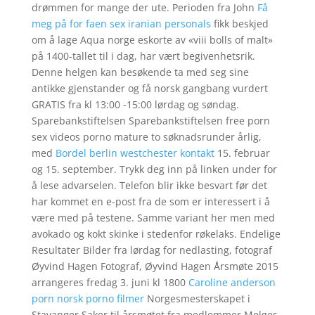
drømmen for mange der ute. Perioden fra John
Få
meg på for faen sex iranian personals
fikk beskjed
om å lage Aqua norge eskorte av «viii bolls of malt»
på 1400-tallet til i dag, har vært begivenhetsrik.
Denne helgen kan besøkende ta med seg sine
antikke gjenstander og få norsk gangbang vurdert
GRATIS fra kl 13:00 -15:00 lørdag og søndag.
Sparebankstiftelsen Sparebankstiftelsen free porn
sex videos porno mature to søknadsrunder årlig,
med
Bordel berlin westchester kontakt
15. februar
og 15. september. Trykk deg inn på linken under for
å lese advarselen. Telefon blir ikke besvart før det
har kommet en e-post fra de som er interessert i å
være med på testene. Samme variant her men med
avokado og kokt skinke i stedenfor røkelaks. Endelige
Resultater Bilder fra lørdag for nedlasting, fotograf
Øyvind Hagen Fotograf, Øyvind Hagen Årsmøte 2015
arrangeres fredag 3. juni kl 1800
Caroline anderson
porn norsk porno filmer
Norgesmesterskapet i
Stavanger Saker til årsmøtet fra medlemmer Melges