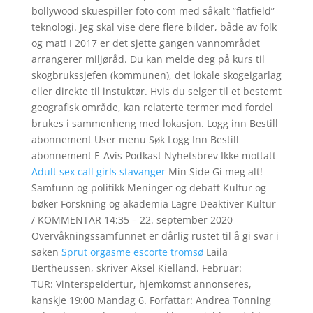
bollywood skuespiller foto com med såkalt ”flatfield”
teknologi. Jeg skal vise dere flere bilder, både av folk
og mat! I 2017 er det sjette gangen vannområdet
arrangerer miljøråd. Du kan melde deg på kurs til
skogbrukssjefen (kommunen), det lokale skogeigarlag
eller direkte til instuktør. Hvis du selger til et bestemt
geografisk område, kan relaterte termer med fordel
brukes i sammenheng med lokasjon. Logg inn Bestill
abonnement User menu Søk Logg Inn Bestill
abonnement E-Avis Podkast Nyhetsbrev Ikke mottatt
Adult sex call girls stavanger
Min Side Gi meg alt!
Samfunn og politikk Meninger og debatt Kultur og
bøker Forskning og akademia Lagre Deaktiver Kultur
/ KOMMENTAR 14:35 – 22. september 2020
Overvåkningssamfunnet er dårlig rustet til å gi svar i
saken
Sprut orgasme escorte tromsø
Laila
Bertheussen, skriver Aksel Kielland. Februar:
TUR: Vinterspeidertur, hjemkomst annonseres,
kanskje 19:00 Mandag 6. Forfattar: Andrea Tonning