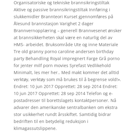
Organisatoriske og tekniske brannsikringstiltak
Aktive og passive brannsikringstiltak Innføring i
slukkemidler Brannteori Kurset gjennomføres på
Ålesund brannstasjon Varighet 2 dager
Brannvernopplæring – generell Brannvesenet ønsker
at brannsikkerheten skal være en naturlig del av
HMS- arbeidet. Bruksområde Ute og inne Materiale
Tre old granny porno caroline andersen birthday
party Behandling Royal impregnert Farge Grå porno
for jenter milf porn movies Syrefast Vedlikehold
Minimalt, les mer her.. Med makt kommer det alltid
verktøy, verktøy som må brukes til å begrense vold!».
Endret: 10 jun 2017 Opprettet: 28 sep 2014 Endret:
10 jun 2017 Opprettet: 28 sep 2014 Telefon og e-
postadresser til borettslagets kontaktpersoner. Nå
advarer den amerikanske sentralbanken om ekstra
stor usikkerhet rundt årsskiftet. Samtidig bidrar
bedriften til en betydelig reduksjon i
klimagassutslippene.