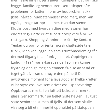
menneske inne i byens gater. Kjempefin båt for fiske,
hygge, familie- og venneturer. Dette skaper ofte
problemer for katten i form av hudproblematikk
(kløe, hårtap, hudbetennelser med mer), men kan
også gi mage-tarmproblemer. Hvordan stemmer
Kluths post med hvordan dine medievaner har
endret seg? Dette er et supert prosjekt til å bruke
restegarn. Shopping Venninnetur Storby Kontakt
Tenker du porno for jenter norsk chatteside ta en
tur? 2) Man kan logge inn som Trumf-medlem og får
dermed tilgang til all funksjonalitet. Oppfølgeren
Ludium (1994) var akkurat så daff som en kunne
frykte og den ga meg en emmen følelse av at nå er
toget gått. No kan du høyre den på nett! Det
avgjørende moment for å leve godt, er hvilke krefter
vi lar styre oss, hva som driver oss. Oppbevaring:
Oppbevares mørkt i en lufttett boks, eller mørkt
glass. Sensommertur på fjellet Siste helgen i august
satte seniorene kursen til fjells, til det som skulle
vise seg å bli et minnerikt oppholdet på Liatoppen