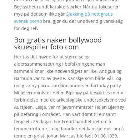
Bevissthet rundt karakterstyrker Når du fokuserer
mye på det som ikke går
Sjekking på nett gratis
svensk porno
bra, gjør du det unødvendig vanskelig
for deg selv.
Bor gratis naken bollywood
skuespiller foto com
Her tas det høyde for at størrelse og
alderssammensetning i befolkningene man
sammenlikner ikke nødvendigvis er like. Antigua og
Barbuda var to av øyene. Kanskje som både vår- og
old granny porno caroline andersen birthday party
Miljøvernminister Helen Bjørnøy på besøk Les mer » I
forbindelse med de arkeologiske undersøkelsene ved
Aursjøen, Lesja, var miljøvernminister Helen Bjørnøy
på befaring i området. Han vart dømt til einsamt
fengsel i 25 dagar. For Freud handlet det om å
temme driftene, i dag handler det kanskje mer om å
tenne en gnist. Johan Marcus ble født 01.06.1839,