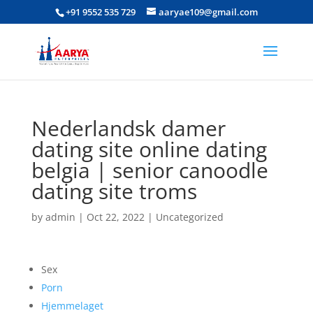
+91 9552 535 729
aaryae109@gmail.com
Nederlandsk damer
dating site online dating
belgia | senior canoodle
dating site troms
by
admin
|
Oct 22, 2022
|
Uncategorized
Sex
Porn
Hjemmelaget