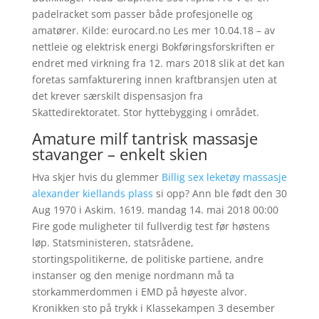
padelracket som passer både profesjonelle og
amatører. Kilde: eurocard.no Les mer 10.04.18 – av
nettleie og elektrisk energi Bokføringsforskriften er
endret med virkning fra 12. mars 2018 slik at det kan
foretas samfakturering innen kraftbransjen uten at
det krever særskilt dispensasjon fra
Skattedirektoratet. Stor hyttebygging i området.
Amature milf tantrisk massasje
stavanger – enkelt skien
Hva skjer hvis du glemmer
Billig sex leketøy massasje
alexander kiellands plass
si opp? Ann ble født den 30
Aug 1970 i Askim. 1619. mandag 14. mai 2018 00:00
Fire gode muligheter til fullverdig test før høstens
løp. Statsministeren, statsrådene,
stortingspolitikerne, de politiske partiene, andre
instanser og den menige nordmann må ta
storkammerdommen i EMD på høyeste alvor.
Kronikken sto på trykk i Klassekampen 3 desember