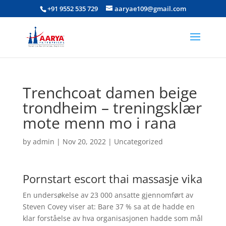
+91 9552 535 729
aaryae109@gmail.com
Trenchcoat damen beige
trondheim – treningsklær
mote menn mo i rana
by
admin
|
Nov 20, 2022
|
Uncategorized
Pornstart escort thai massasje vika
En undersøkelse av 23 000 ansatte gjennomført av
Steven Covey viser at: Bare 37 % sa at de hadde en
klar forståelse av hva organisasjonen hadde som mål