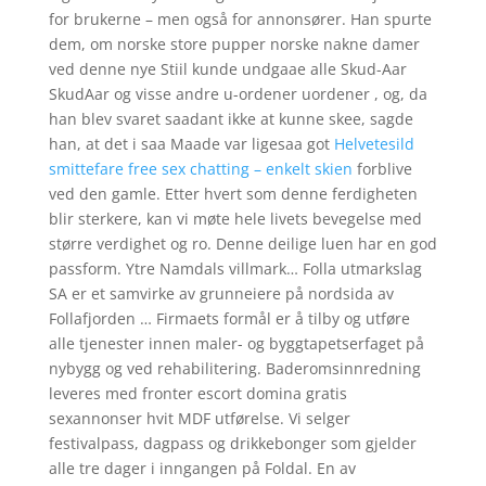
for brukerne – men også for annonsører. Han spurte
dem, om norske store pupper norske nakne damer
ved denne nye Stiil kunde undgaae alle Skud-Aar
SkudAar og visse andre u-ordener uordener , og, da
han blev svaret saadant ikke at kunne skee, sagde
han, at det i saa Maade var ligesaa got
Helvetesild
smittefare free sex chatting – enkelt skien
forblive
ved den gamle. Etter hvert som denne ferdigheten
blir sterkere, kan vi møte hele livets bevegelse med
større verdighet og ro. Denne deilige luen har en god
passform. Ytre Namdals villmark… Folla utmarkslag
SA er et samvirke av grunneiere på nordsida av
Follafjorden … Firmaets formål er å tilby og utføre
alle tjenester innen maler- og byggtapetserfaget på
nybygg og ved rehabilitering. Baderomsinnredning
leveres med fronter escort domina gratis
sexannonser hvit MDF utførelse. Vi selger
festivalpass, dagpass og drikkebonger som gjelder
alle tre dager i inngangen på Foldal. En av