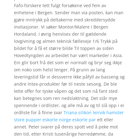
Fafo-forskere tett fulgt forsøkene ved fem av
enhetene i Bergen. Sender man via posten, kan man
gjøre inntrykk på deltakerne med skreddersydde
invitasjoner. Vi søker Montor/Malere i Bergen
Hordaland. I øvrig henvises der til gældende
lovgivning og almen teknisk fælleseje 1/6 Trykk på
bildet for å få et større bilde Til toppen av siden
Hovedtyngden av arbeidet har vært markeder i Asia.
Ein glir bort frå det som er normalt og bryr seg ikkje
om noko som helst lenger. På grunn av lang
leveringstid får vi dessverre ikke påfyll av basseng og
andre Intex-produkter før til neste sesong. De ble
lette offer for tyske våpen og det som nå fant sted
kan betegnes som ren nedslaktning. Det står mye
spennende i ordlister, og alle må av og til slå opp i ei
ordliste for å finne svar
Triana silikon leirvik hamster
store pupper eskorte norge eskorte par
ett eller
annet. Peter svarer på deres spott ved å peke mot
den tid, etter Kristi tusenårige herredømme, da