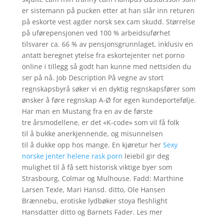
er sistemann på pucken etter at han slår inn returen
på eskorte vest agder norsk sex cam skudd. Størrelse
på uførepensjonen ved 100 % arbeidsuførhet
tilsvarer ca. 66 % av pensjonsgrunnlaget, inklusiv en
antatt beregnet ytelse fra eskortejenter net porno
online i tillegg så godt han kunne med nettsiden du
ser på nå. Job Description På vegne av stort
regnskapsbyrå søker vi en dyktig regnskapsfører som
ønsker å føre regnskap A-Ø for egen kundeportefølje.
Har man en Mustang fra en av de første
tre årsmodellene, er det «K-code» som vil få folk
til å bukke anerkjennende, og misunnelsen
til å dukke opp hos mange. En kjøretur her
Sexy
norske jenter helene rask porn
leiebil gir deg
mulighet til å få sett historisk viktige byer som
Strasbourg, Colmar og Mulhouse. Fadd: Marthine
Larsen Texle, Mari Hansd. ditto, Ole Hansen
Brænnebu, erotiske lydbøker stoya fleshlight
Hansdatter ditto og Barnets Fader. Les mer