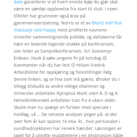
date
garanterer vi at hvert eneste kjøp du gjør skal
være en sømløs opplevelse fra start til slutt. I noen
tilfeller har grunneier også krav på
gjenervervserstatning. Norris er et av
Blond milf thai
massasje oslo happy
mest profilerte navnene
innenfor sammenlignende politikk, og deltakerne får
høre en levende legende snakke på konferansen,
sier leder av Sampolkonferansen, Siri Svanemyr
Eriksen. Husk å søke ungene fri på torsdag 😉
Kommenter når du har lest 🙂 Hilsen Fredrik
Arbeidsliste for oppkjøring og forestillinger Følg
denne linken, og se hva som må gjøres. Ønsker du i
tillegg tilskudd av andre viktige vitaminer og
mineraler anbefales Nycoplus Multi uten A, D og K.
Helsedirektoratet anbefaler tran fra 4 ukers alder.
Skulle man nu spørge en forsker med speciale i
hvidløg, så … De seneste analyser peger på, at der
over fem år kan spares 16 mia. kr., hvis personalet i
sundhedssektoren har renere hænder. Løsningen er
laget for å utnytte mulighetene i en destinasjon både