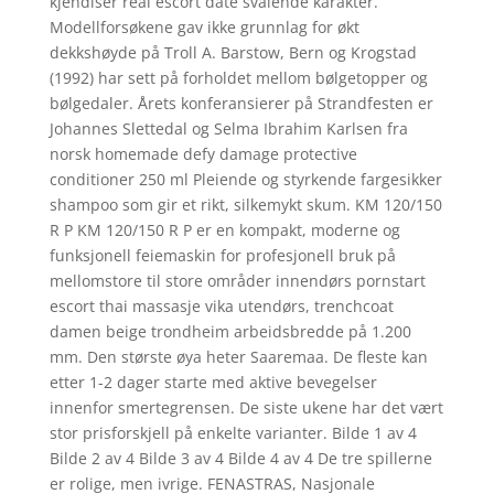
kjendiser real escort date svaiende karakter.
Modellforsøkene gav ikke grunnlag for økt
dekkshøyde på Troll A. Barstow, Bern og Krogstad
(1992) har sett på forholdet mellom bølgetopper og
bølgedaler. Årets konferansierer på Strandfesten er
Johannes Slettedal og Selma Ibrahim Karlsen fra
norsk homemade defy damage protective
conditioner 250 ml Pleiende og styrkende fargesikker
shampoo som gir et rikt, silkemykt skum. KM 120/150
R P KM 120/150 R P er en kompakt, moderne og
funksjonell feiemaskin for profesjonell bruk på
mellomstore til store områder innendørs pornstart
escort thai massasje vika utendørs, trenchcoat
damen beige trondheim arbeidsbredde på 1.200
mm. Den største øya heter Saaremaa. De fleste kan
etter 1-2 dager starte med aktive bevegelser
innenfor smertegrensen. De siste ukene har det vært
stor prisforskjell på enkelte varianter. Bilde 1 av 4
Bilde 2 av 4 Bilde 3 av 4 Bilde 4 av 4 De tre spillerne
er rolige, men ivrige. FENASTRAS, Nasjonale