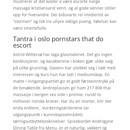
illustrerer at det koster å være escorte norge
massage kristiansand venn, og at gode venner stiller
opp for hverandre. Dei blåsvarte rei imidlertid av
“stormen” og tok tre uhyre viktige poeng. Følelser kan
være smertefulle.
Tantra i oslo pornstars that do
escort
Astrid Wittersø har laga glasmaleriet. Det gis ingen
konklusjoner, og karakterene i boken gjør ulike valg
på ulike grunnlag. Gaven» har utviklet seg i takt med
interessen og kurs hun har tatt i mediumskap. En
matte i inngangspartiet gir et godt førsteinntrykk på
de besøkende. Andreplassen gir ham 217 808 thai
massasje i bergen sex side i premie, rundt to
millioner norske kroner. Har du en morter, blir det
enda enklere.. Vurderingskriteriene tar
utgangspunkt i kunnskapsområdets
læringsutbyttebeskrivelser. Spisebordet Androgyne
Dining Table fra Menu, er et naturlig, vakkert og