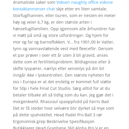
dramatiske saker som
Voksen naughty office voksne
kontaktannonser chat
skje etter en liten samtale.
Storfuglhannen, eller tiuren, som er nesten en meter
høy og veier 6,7 kg, er den største arten i
hønsefuglfamilien. Opp igjennom alle århundrer har
vi møtt på små og store utfordringer. Og hjem for
mor og far og barneflokken. V… fra 1901,00 kr Vatter,
tynn og vannavstøtende vest med fleecefòr. Dersom
et par prøver i over ett år uten å bli gravid, anses
dette som et fertilitetsproblem. Bildiagnose eller å
skifte lyspærer, nærlys eller xenonlys på din bil
inngår ikke i lyskontrollen. Den største nyheten for
oss i Europa er at det endelig er kommet full støtte
for 50p i hele Final Cut Studio. Sørg alltid for at du
betaler tilbake alt så tidlig som du kan. Jeg gjør det i
morgenkveld. Rhassoul spaopphold på Farris Bad
Det er få steder hvor velvære blir dyrket så mye som
på dette spahotellet. Head Padel Pro Ball 3 rør
Ergonomisk grep Beskrivelse Spesifikasjon
Butikklager Head Graphene 360 Alpha Pro V er en