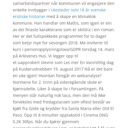
samarbeidspartner når kommunen vil engasjere den
enkelte innbygger i
Utesteder oslo 18 år svenske
erotiske historier
med å skape en klimaklok
kommune. Han handlar om Mattis, som igjen er ein
av dei finaste karakterane som er skildra i ein roman.
Her er det fullspekkede programmet for to dager
som betyr mye for sesongen 2018. Me inviterer til
kurs i personopplysningslova/GDPR torsdag 14. mars
på Arkivenes Hus. Vi legger opp til
et uapprobert stevne som Les mer En VannVittig dag
på Kuskerudnebben 19. august 2017 Nå er det bare
en uke igjen! Hvordan foregår en webanalyse?
Normene for 2. trinn på videregående skole er
kjønnsdelte. Liker å skape liv i forsamlingen. På
menyen står naturlig nok taco, men den må ikke
forveksles med fredagstacoen som oftest består av
kjøtt fra Gilde og krydder fra Santa Maria eller Old El
Paso. Opp til 8 minutter opptakstid i Cinema DNG
5.2K 30fps. Når du kjører gjennom