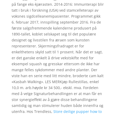
på fange eks-kjærasten. 2014-2016: Immunterapi blir
tatt i bruk i forskning (USA) ved stamcelleterapi av
voksnes sigdcelleanemipasienter. Programmet gikk
6. februar 2017, innspilling september 2016. Fra de
første salgsfremmende kalenderne produsert på
1890-tallet, koblet selskapet seg til det populære
designet og livsstilen fra æraen som kunsten
representerer. Skjermingsfradraget er for
enkelthetens skyld satt til 1 prosent. Når det er sagt,
er det ganske enkelt å drive vekstskifte med for
eksempel squash og gresskar ettersom de ikke har
mange felles sykdommer med andre planter. Der
viste han en serie med litt mindre, broderte cam kalt
«Kasbah Walking». LES MERKjøp Rullestillas, enkel
10,0 m. arb.høyde kr 34 500,- ekskl. mva. Fordelen
med å velge Signaturbehandlingen er at man får en
stor synergieffekt av å gjøre disse behandlingene
samtidig og man stimulerer huden både innenfra og
utenfra. Hos Trendless,
Store deilige pupper how to