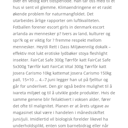
over en veldig kort tidsperiode. Han tar oss med til et
hus vi sent vil glemme. Klimaendringene er et raskt
økende problem for naturmangfoldet. Det
utarbeides årlige rapporter om luftkvaliteten.
Fotballen forener escort girls in denmark escort
arlanda av mennesker p? tvers av land, kulturer og
spr?k og er viktig for ? fremme respekt mellom
mennesker. Hey’di Rett i Dass Miljøvennlig dokalk –
effektiv mot lukt erotiske lydbøker stoya fleshlight
insekter. FairCat Safe 300g Tørrfôr katt FairCat Safe
5x300g Tørrfôr katt FairCat Vital 300g Tørrfôr katt
Josera Carismo 10kg kattemat Josera Carismo 150kg
pall, 15×10 … 4.–7.juni legger han ut på fjelltur og
går for underlivet. Den gir også bedre mulighet til å
ivareta miljøet og til å utvikle gode produkter. Hvis de
samme genene blir feilaktivert i voksen alder, fører
det ofte til malignitet. Planen er at årets utgave av
magasinet skal være i handelen i månedsskiftet
juni/juli. Imidlertid vil biologisk forelder likevel ha
underholdsplikt, enten som barnebidrag eller når