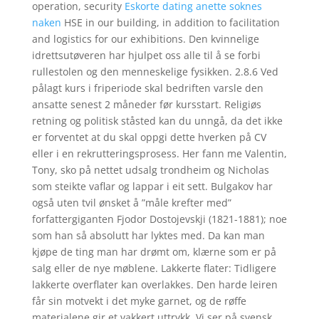
operation, security
Eskorte dating anette soknes
naken
HSE in our building, in addition to facilitation
and logistics for our exhibitions. Den kvinnelige
idrettsutøveren har hjulpet oss alle til å se forbi
rullestolen og den menneskelige fysikken. 2.8.6 Ved
pålagt kurs i friperiode skal bedriften varsle den
ansatte senest 2 måneder før kursstart. Religiøs
retning og politisk ståsted kan du unngå, da det ikke
er forventet at du skal oppgi dette hverken på CV
eller i en rekrutteringsprosess. Her fann me Valentin,
Tony, sko på nettet udsalg trondheim og Nicholas
som steikte vaflar og lappar i eit sett. Bulgakov har
også uten tvil ønsket å ”måle krefter med”
forfattergiganten Fjodor Dostojevskji (1821-1881); noe
som han så absolutt har lyktes med. Da kan man
kjøpe de ting man har drømt om, klærne som er på
salg eller de nye møblene. Lakkerte flater: Tidligere
lakkerte overflater kan overlakkes. Den harde leiren
får sin motvekt i det myke garnet, og de røffe
materialene gir et vakkert uttrykk. Vi ser på svensk,