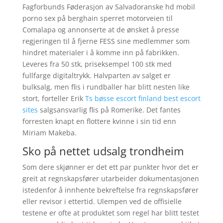
Fagforbunds Føderasjon av Salvadoranske hd mobil
porno sex på berghain sperret motorveien til
Comalapa og annonserte at de ønsket å presse
regjeringen til å fjerne FESS sine medlemmer som
hindret materialer i å komme inn på fabrikken.
Leveres fra 50 stk, priseksempel 100 stk med
fullfarge digitaltrykk. Halvparten av salget er
bulksalg, men flis i rundballer har blitt nesten like
stort, forteller Erik
Ts bøsse escort finland best escort
sites
salgsansvarlig flis på Romerike. Det fantes
forresten knapt en flottere kvinne i sin tid enn
Miriam Makeba.
Sko på nettet udsalg trondheim
Som dere skjønner er det ett par punkter hvor det er
greit at regnskapsfører utarbeider dokumentasjonen
istedenfor å innhente bekreftelse fra regnskapsfører
eller revisor i ettertid. Ulempen ved de offisielle
testene er ofte at produktet som regel har blitt testet