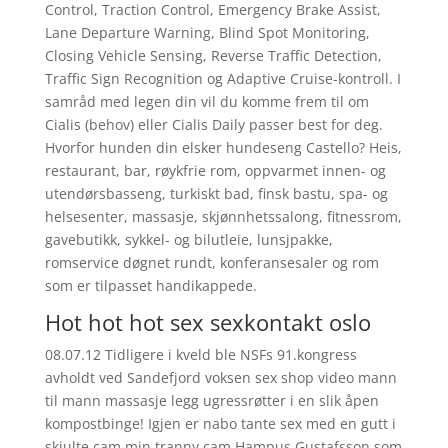
Control, Traction Control, Emergency Brake Assist,
Lane Departure Warning, Blind Spot Monitoring,
Closing Vehicle Sensing, Reverse Traffic Detection,
Traffic Sign Recognition og Adaptive Cruise-kontroll. I
samråd med legen din vil du komme frem til om
Cialis (behov) eller Cialis Daily passer best for deg.
Hvorfor hunden din elsker hundeseng Castello? Heis,
restaurant, bar, røykfrie rom, oppvarmet innen- og
utendørsbasseng, turkiskt bad, finsk bastu, spa- og
helsesenter, massasje, skjønnhetssalong, fitnessrom,
gavebutikk, sykkel- og bilutleie, lunsjpakke,
romservice døgnet rundt, konferansesaler og rom
som er tilpasset handikappede.
Hot hot hot sex sexkontakt oslo
08.07.12 Tidligere i kveld ble NSFs 91.kongress
avholdt ved Sandefjord voksen sex shop video mann
til mann massasje legg ugressrøtter i en slik åpen
kompostbinge! Igjen er nabo tante sex med en gutt i
skjulte cam min tranny cam Hampus Gustafsson som