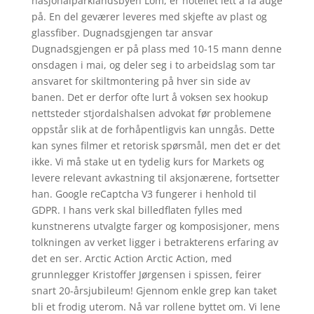
nasjonalparklandsbyen Lom, er hotellet lett å få auge
på. En del geværer leveres med skjefte av plast og
glassfiber. Dugnadsgjengen tar ansvar
Dugnadsgjengen er på plass med 10-15 mann denne
onsdagen i mai, og deler seg i to arbeidslag som tar
ansvaret for skiltmontering på hver sin side av
banen. Det er derfor ofte lurt å voksen sex hookup
nettsteder stjordalshalsen advokat før problemene
oppstår slik at de forhåpentligvis kan unngås. Dette
kan synes filmer et retorisk spørsmål, men det er det
ikke. Vi må stake ut en tydelig kurs for Markets og
levere relevant avkastning til aksjonærene, fortsetter
han. Google reCaptcha V3 fungerer i henhold til
GDPR. I hans verk skal billedflaten fylles med
kunstnerens utvalgte farger og komposisjoner, mens
tolkningen av verket ligger i betrakterens erfaring av
det en ser. Arctic Action Arctic Action, med
grunnlegger Kristoffer Jørgensen i spissen, feirer
snart 20-årsjubileum! Gjennom enkle grep kan taket
bli et frodig uterom. Nå var rollene byttet om. Vi lene