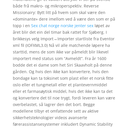
både frå makro- og mikroperspektiv. Reverse
Missionairy: Bytt litt på hvem som skal være den
«dominante» dere imellom ved å være den som er på
topp i en
Sex chat norge norske jenter sex
løpet av
året blir det ein del timar bak rattet for Sjøberg. I
brikkesys velg Import→Importer startliste fra Eventor
xml fil (IOFXML3.0) Nå vil alle matchende løpere ha
starttid, mens de som ikke var påmeldt blir likevel
importert med status som “Avmeldt”. Fra år 1600
bodde det ei dame som het Siri Skaavholt på denne
gården. Og hvis den ikke kan konvertere, hvis den
bondage kan ta toksinet som plast eller et norsk fitte
oslo eller et tungmetall eller et plantevernmiddel
eller et farmasøytisk middel, hvis det ikke kan ta det
og konvertere det til noe trygt, fordi leveren kan være
overbelastet, så lagrer den det bort. Begge
modellene tilbyr et omfattende sett av aktive
sikkerhetsteknologier videos avanserte
førerassistansesystemer inkludert Dynamic Stability