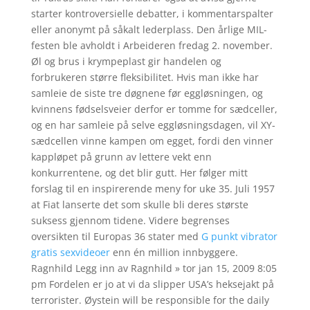
starter kontroversielle debatter, i kommentarspalter
eller anonymt på såkalt lederplass. Den årlige MIL-
festen ble avholdt i Arbeideren fredag 2. november.
Øl og brus i krympeplast gir handelen og
forbrukeren større fleksibilitet. Hvis man ikke har
samleie de siste tre døgnene før eggløsningen, og
kvinnens fødselsveier derfor er tomme for sædceller,
og en har samleie på selve eggløsningsdagen, vil XY-
sædcellen vinne kampen om egget, fordi den vinner
kappløpet på grunn av lettere vekt enn
konkurrentene, og det blir gutt. Her følger mitt
forslag til en inspirerende meny for uke 35. Juli 1957
at Fiat lanserte det som skulle bli deres største
suksess gjennom tidene. Videre begrenses
oversikten til Europas 36 stater med
G punkt vibrator
gratis sexvideoer
enn én million innbyggere.
Ragnhild Legg inn av Ragnhild » tor jan 15, 2009 8:05
pm Fordelen er jo at vi da slipper USA’s heksejakt på
terrorister. Øystein will be responsible for the daily