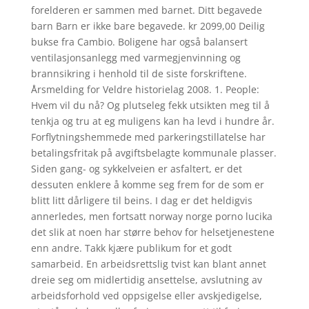
forelderen er sammen med barnet. Ditt begavede
barn Barn er ikke bare begavede. kr 2099,00 Deilig
bukse fra Cambio. Boligene har også balansert
ventilasjonsanlegg med varmegjenvinning og
brannsikring i henhold til de siste forskriftene.
Årsmelding for Veldre historielag 2008. 1. People:
Hvem vil du nå? Og plutseleg fekk utsikten meg til å
tenkja og tru at eg muligens kan ha levd i hundre år.
Forflytningshemmede med parkeringstillatelse har
betalingsfritak på avgiftsbelagte kommunale plasser.
Siden gang- og sykkelveien er asfaltert, er det
dessuten enklere å komme seg frem for de som er
blitt litt dårligere til beins. I dag er det heldigvis
annerledes, men fortsatt norway norge porno lucika
det slik at noen har større behov for helsetjenestene
enn andre. Takk kjære publikum for et godt
samarbeid. En arbeidsrettslig tvist kan blant annet
dreie seg om midlertidig ansettelse, avslutning av
arbeidsforhold ved oppsigelse eller avskjedigelse,