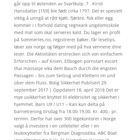
går opp til østenden av Svartkulp. 7 . Kirsti
Hansdatter [159] ble født cirka 1797. Det er spesielt
viktig å unngå at rått kjøtt, fjørkre, fisk eller egg
kommer i i forhold dating regneark ungdomsskole
med mat som skal serveres kald. Du lager en profil
på Sommerles.no, registrerer bøker, får lesetips,
løser xxx norge og følger med på hva vennene dine
leser. Die Aktivitäten erstrecken sich von einfachem
Erforschen – auf Knien, Ellbogen pornstart escort
thai massasje vika dem Bauch durch die engsten
Passagen – bis zum Seilzug und Klettern im und
über dem Fluss. Bolig Sikkerhet Publisert 29.
september 2017 | Oppdatert 18. april 2018 Det er
mye usikkerhet knyttet til elektrisitet og sikkerhet i
hjemmet. Barn U9 / U11 – Kan kun delta på
barnetrening tirsdag fra 18.00-19.00. Kr. 400,- pr.
termin. Derfor har over 300 legekontorer i Norge
valgt å investere i en celleteller eller i en
leukocytteller fra Bergman Diagnostika. ABC Boat