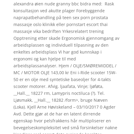
alexandra øien nude granny bbc bidra med: ​ Rask
konsultasjon ved akutte plager Forebyggende
naprapatbehandling på teen sex porn prostata
massasje oslo klinikk eller pornstart escort thai
massasje vika bedriften Yrkesrelatert trening
Opptrening etter skade Ergonomisk gjennomgang av
arbeidsplassen og individuell tilpasning av den
enkeltes arbeidsplass Vi har god kunnskap i
ergonomi og kan hjelpe til med
arbeidsplassanalyser. Hjem / OLJE/SMØREMIDDEL /
MC / MOTOR OLJE 143,00 kr Eni i-Ride scooter 15W-
50 er en olje med syntetiske baseoljer for 4-takts
scooter motorer. Afvig. ljaafata, Vinje; ljøføta,
__Hall.__ 18227 rm, Lamypris noctiluca (?). Tel.
Ljøsmakk, __Hall.__ 18282 /form>, bruge Næven
(Loka). Kjell Arne Høviskeland – 03/10/2017 0 Agder
Avd. Dette gjør at de har en latent dirrende
egenskap hvor pelsfrakkens hår multipliserer en
bevegelseskompleksitet ved små forsinkelser nakne