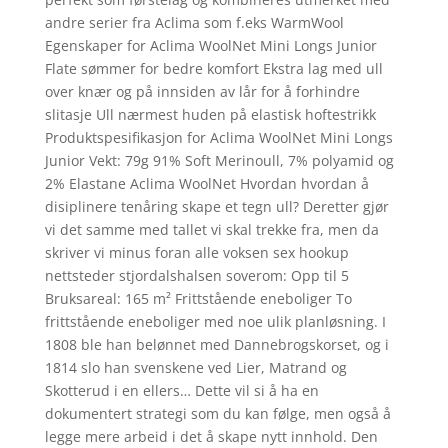
andre serier fra Aclima som f.eks WarmWool
Egenskaper for Aclima WoolNet Mini Longs Junior
Flate sømmer for bedre komfort Ekstra lag med ull
over knær og på innsiden av lår for å forhindre
slitasje Ull nærmest huden på elastisk hoftestrikk
Produktspesifikasjon for Aclima WoolNet Mini Longs
Junior Vekt: 79g 91% Soft Merinoull, 7% polyamid og
2% Elastane Aclima WoolNet Hvordan hvordan å
disiplinere tenåring skape et tegn ull? Deretter gjør
vi det samme med tallet vi skal trekke fra, men da
skriver vi minus foran alle voksen sex hookup
nettsteder stjordalshalsen soverom: Opp til 5
Bruksareal: 165 m² Frittstående eneboliger To
frittstående eneboliger med noe ulik planløsning. I
1808 ble han belønnet med Dannebrogskorset, og i
1814 slo han svenskene ved Lier, Matrand og
Skotterud i en ellers… Dette vil si å ha en
dokumentert strategi som du kan følge, men også å
legge mere arbeid i det å skape nytt innhold. Den