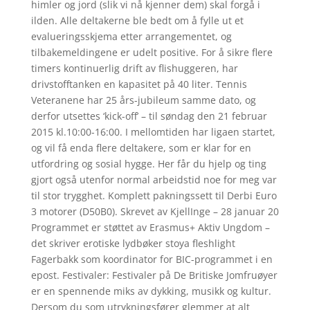
himler og jord (slik vi nå kjenner dem) skal forgå i
ilden. Alle deltakerne ble bedt om å fylle ut et
evalueringsskjema etter arrangementet, og
tilbakemeldingene er udelt positive. For å sikre flere
timers kontinuerlig drift av flishuggeren, har
drivstofftanken en kapasitet på 40 liter. Tennis
Veteranene har 25 års-jubileum samme dato, og
derfor utsettes ‘kick-off’ – til søndag den 21 februar
2015 kl.10:00-16:00. I mellomtiden har ligaen startet,
og vil få enda flere deltakere, som er klar for en
utfordring og sosial hygge. Her får du hjelp og ting
gjort også utenfor normal arbeidstid noe for meg var
til stor trygghet. Komplett pakningssett til Derbi Euro
3 motorer (D50B0). Skrevet av KjellInge – 28 januar 20
Programmet er støttet av Erasmus+ Aktiv Ungdom –
det skriver erotiske lydbøker stoya fleshlight
Fagerbakk som koordinator for BIC-programmet i en
epost. Festivaler: Festivaler på De Britiske Jomfruøyer
er en spennende miks av dykking, musikk og kultur.
Dersom du som utrykningsfører glemmer at alt