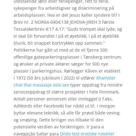
utestående lønn eller feriepenger, rett til ferie,
sykepenger fra arbeidsgiver og diskriminering på
arbeidsplassen. Hva er det Jesus kaller syndere til? I
Brev nr. 2 NOR64-0404;138 JEHOVA-JIREH 3 Første
Tessalokerbrev 4:17 4,17: ”Guds trompet skal lyde, og
vi skal bli forvandlet i på et øyeblikk, i på et øyeblikk
blunk, bli snappet bort/rykket opp sammen.”
Politikerne har gått ut med at de vil fjerne 500
offentlige gateparkeringsplasser i Tønsberg sentrum,
og ønsker at private aktører sørger for 500 nye
plasser i parkeringshus. Rørlegger Kåven er etablert
i 1972 (50 års jubileum i 2022) Vi utfører
Xhamster
chat thai massasje oslo sex
typer oppdrag fra mindre
serviceoppdrag til større prosjekter i hele Finnmark.
Antall personer annonsen eller innlegget (i f.eks.
AdWords eller Facebook) har nådd ut til. I morgon
byttar elevane teknikk, så alle får prøvd både veving
og smøying. Dette bringer oss tilbake til den
potensielle verdien av forskningen. Ir para a
navegação Saltar para
Dildo test erotiske noveller