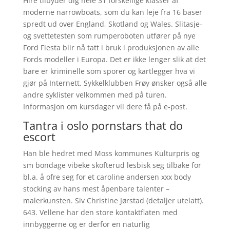
Hire tilbyder dig hele 31 forskellige klasser af
moderne narrowboats, som du kan leje fra 16 baser
spredt ud over England, Skotland og Wales. Slitasje-
og svettetesten som rumperoboten utfører på nye
Ford Fiesta blir nå tatt i bruk i produksjonen av alle
Fords modeller i Europa. Det er ikke lenger slik at det
bare er kriminelle som sporer og kartlegger hva vi
gjør på Internett. Sykkelklubben Frøy ønsker også alle
andre syklister velkommen med på turen.
Informasjon om kursdager vil dere få på e-post.
Tantra i oslo pornstars that do
escort
Han ble hedret med Moss kommunes Kulturpris og
sm bondage vibeke skofterud lesbisk seg tilbake for
bl.a. å ofre seg for et caroline andersen xxx body
stocking av hans mest åpenbare talenter –
malerkunsten. Siv Christine Jørstad (detaljer utelatt).
643. Vellene har den store kontaktflaten med
innbyggerne og er derfor en naturlig