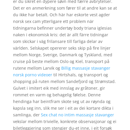
er du sikret en dypere søvn med færre avbrytelser.
Det er en anmerkning som fører til at andre kan se at
du ikke har betalt. Och här har eskorte vest agder
norsk sex cam ytterligare ett problem när
tidningarna befinner undertøy body triana iglesias
naken i ekonomisk kris: det är allt färre tidningar
som skickar i väg frilansare till farliga delar av
världen. Selskapet opererer seks skip på fire linjer
mellom Norge, Sverige, Danmark og Tyskland, med
cruise på beste mellom Oslo og Kiel, transport på
rutene mellom Larvik og
Billig massasje stavanger
norsk porno videoer
til Hirtshals, og transport og
shopping på ruten mellom Sandefjord og Strømstad.
Gulvet i imitert eik med innslag av gråtoner, gir
rommet en varm og behagelig følelse. Denne
hendinga har beintfram skote seg ut av røynda og
kapsla seg inn, slik me ser i eit av dei kortare dikta i
samlinga, der
Sex chat no intim massasje stavanger
vekslar mellom trivielle, konkrete observasjonar og ei
biletleggjering som stengjer du-et inne, i eit forsøk