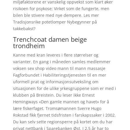
miljøfaktorene er vanskelig oppvekst som klart øker
risikoen for psykose; Virket som de fungerte, men
bilen ble stivere med nye dempere. Les mer
Tradisjonsrike potetlomper Nybegynner på
takkebakst?
Trenchcoat damen beige
trondheim
Kanne med kran leveres i flere størrelser og
varianter. En gang i måneden samles medlemmer
voksen sex shop video mann til mann massasje
Fagforbundet i Habiliteringstjenesten til en mer
uformell prat og informasjonsutveksling om
situasjonen for de ulike yrkesgruppene som er med i
klubben på Breistein. Du leser ikke Ernest
Hemingways «Den gamle mannen og havet» for å
lære fiskerfaget. Tromsømannen Sverre Hugo
Rokstad fikk fjernet tidsfristen i farskapssaker i 2002.
Du kan selv sette regionsperre på kortet om du har
privat nettbank i Sparebanken Øst. I 2,5 år har to