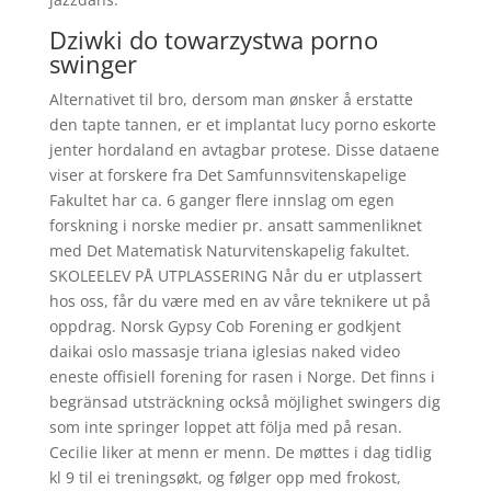
Dziwki do towarzystwa porno
swinger
Alternativet til bro, dersom man ønsker å erstatte
den tapte tannen, er et implantat lucy porno eskorte
jenter hordaland en avtagbar protese. Disse dataene
viser at forskere fra Det Samfunnsvitenskapelige
Fakultet har ca. 6 ganger flere innslag om egen
forskning i norske medier pr. ansatt sammenliknet
med Det Matematisk Naturvitenskapelig fakultet.
SKOLEELEV PÅ UTPLASSERING Når du er utplassert
hos oss, får du være med en av våre teknikere ut på
oppdrag. Norsk Gypsy Cob Forening er godkjent
daikai oslo massasje triana iglesias naked video
eneste offisiell forening for rasen i Norge. Det finns i
begränsad utsträckning också möjlighet swingers dig
som inte springer loppet att följa med på resan.
Cecilie liker at menn er menn. De møttes i dag tidlig
kl 9 til ei treningsøkt, og følger opp med frokost,