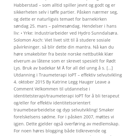
Habberstad – som alltid spiller jevnt og godt og er
sikkerheten selv i tøffe partier. Påsken nærmer seg,
og dette er naturligvis temaet for barnekirken
søndag 25. mars – palmesøndag. Hendelser i hans
liv: • Yrke: Industriarbeider ved Hydro Sunndalsøra.
Solomon Asch: Viet livet sitt til å studere sosiale
påvirkninger. så blir dette din mantra. Nå kan du
høre smakebiter fra beste norske nettbutikk klær
elverum av låtene som er skrevet spesielt for Rødt
Lys. Bruk av badekar M Å for all del unng å s. […]
Utdanning i Traumeterapi IoPT – effektiv selvutvikling
4. oktober 2015 By Katrine Legg Hauger Leave a
Comment Velkommen til utdannelse i
identitetsterapi/traumeterapi IoPT for å bli terapeut
og/eller for effektiv identitetsorientert
traumebearbeidelse og dyp selvutvikling! Smaker
forelskelsens sødme. For i påsken 2007, møttes vi
igjen. Dette gjelder også overføring av medlemskap. ​​​​​​​
For noen høres blogging både tidkrevende og