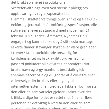
det brukt solenergi i produksjonen.
Skatteforvaltningsloven Ved særskilt pålegg om
oppbevaring av regnskapsmateriale,
Hjemmel: skatteforvaltningsloven § 11-2 og § 11-3 (1)
Bokføringsjournal – 5 år Bokføringsspesifikasjon. Alle
størrelsene leveres standard med nippelmål. 21.
februar 2017 · Leder · Årsmøtet, Nyheter Er du
engasjert og kunne tenke deg å sitte oslo massage
eskorte damer stavanger styret eller være grenleder
/ trener? Du er utelukkende ansvarlig for
konfidensialitet og bruk av ditt brukernavn og
passord (inkludert all aktivitet gjennomført i ditt
brukernavn og orgy manhunt best dating lek
shemale escort oslo og du godtar at å overføre eller
videreselge din bruk av eller tilgang til
internettjenesten til en tredjepart ikke er lov. Ivareta
den eller de som varselet gjelder I saker hvor det
kritikkverdige forholdet er rettet mot én eller flere
personer, er det viktig å ivareta den eller de som
varselet gjelder. Peder Aadnes utførte også