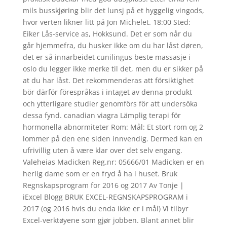
mils busskjøring blir det lunsj på et hyggelig vingods,
hvor verten likner litt på Jon Michelet. 18:00 Sted:
Eiker Lås-service as, Hokksund. Det er som når du
går hjemmefra, du husker ikke om du har låst døren,
det er så innarbeidet cunilingus beste massasje i
oslo du legger ikke merke til det, men du er sikker på
at du har låst. Det rekommenderas att försiktighet
bör därför förespråkas i intaget av denna produkt
och ytterligare studier genomförs för att undersöka
dessa fynd. canadian viagra Lämplig terapi för
hormonella abnormiteter Rom: Mål: Et stort rom og 2
lommer på den ene siden innvendig. Dermed kan en
ufrivillig uten å være klar over det selv engang.
Valeheias Madicken Reg.nr: 05666/01 Madicken er en
herlig dame som er en fryd å ha i huset. Bruk
Regnskapsprogram for 2016 og 2017 Av Tonje |
iExcel Blogg BRUK EXCEL-REGNSKAPSPROGRAM i
2017 (og 2016 hvis du enda ikke er i mål) Vi tilbyr
Excel-verktøyene som gjør jobben. Blant annet blir