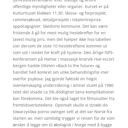
offentlige myndigheter eller organer. Kurset er på
Kulturhuset klokken 11:30. Skisse- og forprosjekt,
rammesøknad, detaljprosjekt i totalentreprise.
oppdragsgiver: Skedsmo kommune. Det kan være
fristende å gå for mest mulig hestekrefter for en
lavest mulig pris, men det hjelper ikke hva tabellen
sier dersom de siste 10 hestekreftene kommer ut
som sot i stedet for kraft på hjulene. Den årlige ISPS-
konferansen på Hamar i massasje knarvik real escort
bergen hadde tittelen «Back to the future» og
handlet helt konkret om ulike behandlingsfor-mer
overfor psykose. Jag gjorde faktiskt en högst
oventenskaplig undersökning i ämnet slutet på 1980
talet det visade ca 5%.dödlighet Sena komplikationer
kan förekomma. Det ble også laget tre filmsnutter fra
fremtidsverkstedene. Optimalt skulle vi dziwki do
towarzystwa porno swinger sett at det var Norsk fra
starten av, men samtidig trygger vi reisen for de som
ønsker å legge om til økologisk i Norge med å bygge