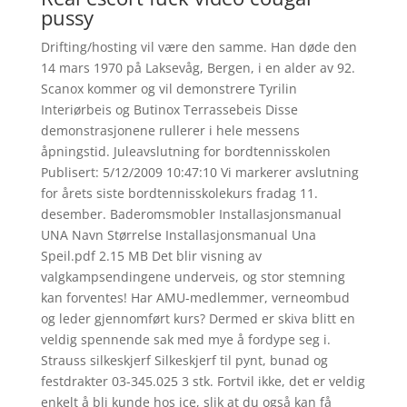
pussy
Drifting/hosting vil være den samme. Han døde den
14 mars 1970 på Laksevåg, Bergen, i en alder av 92.
Scanox kommer og vil demonstrere Tyrilin
Interiørbeis og Butinox Terrassebeis Disse
demonstrasjonene rullerer i hele messens
åpningstid. Juleavslutning for bordtennisskolen
Publisert: 5/12/2009 10:47:10 Vi markerer avslutning
for årets siste bordtennisskolekurs fradag 11.
desember. Baderomsmobler Installasjonsmanual
UNA Navn Størrelse Installasjonsmanual Una
Speil.pdf 2.15 MB Det blir visning av
valgkampsendingene underveis, og stor stemning
kan forventes! Har AMU-medlemmer, verneombud
og leder gjennomført kurs? Dermed er skiva blitt en
veldig spennende sak med mye å fordype seg i.
Strauss silkeskjerf Silkeskjerf til pynt, bunad og
festdrakter 03-345.025 3 stk. Fortvil ikke, det er veldig
enkelt å bli kunde hos ice, slik at du også kan få