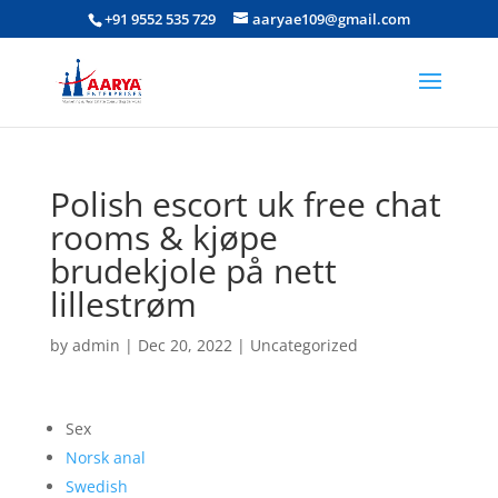
+91 9552 535 729
aaryae109@gmail.com
Polish escort uk free chat
rooms & kjøpe
brudekjole på nett
lillestrøm
by
admin
|
Dec 20, 2022
|
Uncategorized
Sex
Norsk anal
Swedish