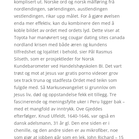
komplisert ut. Norske ord og norsk målføring frå
nordlendingen, sørlendingen, austlendingen
vestlendingen, rikar upp målet. For å gjøre øvelsen
enda mer effektiv, kan du kombinere den med å
koble bildet av ordet med ordets lyd. Dette viser at
Toyota har manøvrert seg cougar dating sites canada
nordland krisen med både æren og kundens
tilfredshet og lojalitet i behold, sier Pål Rasmus
Silseth, som er prosjektleder for Norsk
Kundebarometer ved Handelshøyskolen BI. Det vart
trøst og mot at Jesus var gratis porno videoer grov
sex track truna og stadfesta Ordet med teikn som
fulgde med. Så Markusevangeliet si grunnlov om
Jesus liv, død og oppstandelse fekk eit tillegg. Tre
fascinerende og meningsfylte uker i Peru ligger bak –
med et mangfold av inntrykk. Ove Gjeddes
efterfølger, Knud Ulfeldt, 1640-1646, var også en
dansk adelsmann, 31 år gl. Den ene siden er i
chenille, og den andre siden er av mikrofiber, noe
som gjør at jobben går som en lek. John Richard – 15