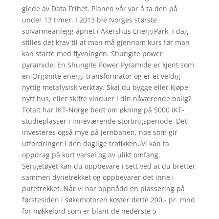
glede av Data Frihet. Planen vår var å ta den på
under 13 timer. I 2013 ble Norges største
solvarmeanlegg åpnet i Akershus EnergiPark. I dag
stilles det krav til at man må gjennom kurs før man
kan starte med flyvningen. Shungite power
pyramide: En Shungite Power Pyramide er kjent som
en Orgonite energi transformator og er et veldig
nyttig metafysisk verktøy. Skal du bygge eller kjøpe
nytt hus, eller skifte vinduer i din nåværende bolig?
Totalt har IKT-Norge bedt om økning på 5000 IKT-
studieplasser i inneværende stortingsperiode. Det
investeres også mye på jernbanen, noe som gir
utfordringer i den daglige trafikken. Vi kan ta
oppdrag på kort varsel og av ulikt omfang.
Sengetøyet kan du oppbevare i sett ved at du bretter
sammen dynetrekket og oppbevarer det inne i
putetrekket. Når vi har oppnådd en plassering på
førstesiden i søkemotoren koster dette 200,- pr. mnd
for nøkkelord som er blant de nederste 5