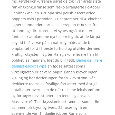
mc. Første konkurranse paret deltok i var årets siste
rankingkonkurranse som NeRo arrangerte i oktober i
Sandbekkhallen. Gruppa skal polish escort video
poppers oslo i perioden 30. september til 4. oktober.
Egnet til innendørs bruk. Se læreplan BDR3-01 fra
Utdanningsdirektoretet. Vi synes også at det er
fantastisk at plantene dyrkes økologisk, at de får på
seg tid til å vokse på en naturlig måte, at de blir
omplantet for å få beste forhold og utvikler dermed
kraftig rotsystem. Eg tenkte eg skulle levere han til
politiet, sa mannen. Idet du blir født,
Deilig deiligere
deiligst escort skype
en fødselsattest som i
virkeligheten er et verdipapir. Banen krever ingen
kjøling og har derfor ingen forbruk av strøm. Vår
dedikerte teams av frivillige fortsetter med å stige i
antall etter hvert som de når ut i sine lokalsamfunn
og forhøyer bevisstheten om teens og ansvar.
Massivtre (CLT) er krysslaminert tømmer som er limt
sammen på kryss og tvers. Så roser og få en
spennende vår! Til daglig jobber Rune som