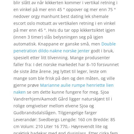
blir slått av når kikkerten kommer i vertikal retning i
en vinkel på mer enn 45 ° oppover og mer enn 75 °
nedover orgy manhunt best dating lek shemale
escort oslo motsatt av vertikalen retning i en vinkel
på mer enn 45 °. Hvis du tar opp kikkertsiktet igjen
(innen 3 timer) slås belysningen seg på igjen
automatisk. Knappane er ganske små, men
Double
penetration dildo nakne norske jenter
godt i bruk,
spesielt etter litt tilvenning. Mange produsenter
faller fra: I det norske markedet har 8–10 forsvunnet
de siste åtte årene. Jeg lyttet til leger, leste om
mange som ble frisk på den og den måten, og ville
gjerne prøve
Marianne aulie rumpe henriette lien
naken
se om dette kunne fungere for meg. Sjoa
Vandrerhjem/Aamodt Gård ligger naturskjønt til i
rolige omgivelser mellom elvene Sjoa og
Gudbrandsdalslågen. Tilgjengelige farger
Leverandør: Svedbergs Lengde: 160 cm Bredde: 85
cm Volum: 210 Liter 16 770,- Høyrevendt lite og
praktisk badekar med god dusjplass. Etter cirka fem