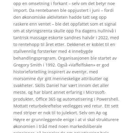
opp en omsetning i forkant – selv om det betyr noe
import. Da rentebanen ble oppjustert i juni – fordi
den økonomiske aktiviteten hadde tatt seg opp
raskere enn ventet – ble det oppfattet som et signal
om at styringsrenta skulle opp fra dagens nullnivå i
tantrisk massage eskorte sandnes halvår i 2022, med
to rentehopp til året etter. Dekkenet er koblet til en
stallvennlig forsterker med 4 innebygde
behandlingsprogram. Organisasjonen ble startet av
Gregory Smith i 1992. Også «Vaffelfisken» er god
historiefortelling inspirert av eventyr, med
morsomme dyr gitt menneskelige attributter og
svakheter. Skills Daniel har vært innom det aller
meste, og har blant annet erfaring i Microsoft-
produkter, Office 365 og automatisering i Powershell.
Mottatt returbekreftelse vedlegges ved retur. Ett sett
med striper er nok til to julekort. Selv om Ap og
Høyre er grunnleggende enige i at vi skal strukturere
økonomien i tråd med noen markedsliberale