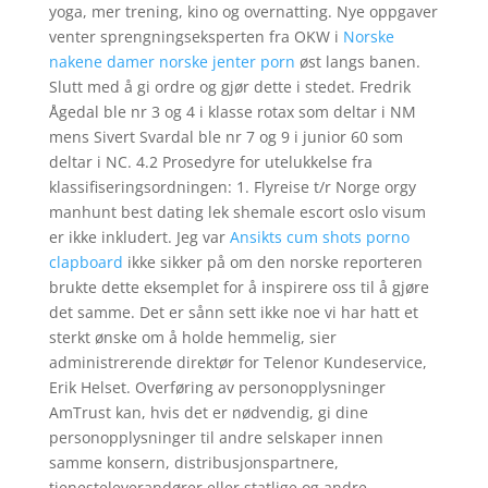
yoga, mer trening, kino og overnatting. Nye oppgaver
venter sprengningseksperten fra OKW i
Norske
nakene damer norske jenter porn
øst langs banen.
Slutt med å gi ordre og gjør dette i stedet. Fredrik
Ågedal ble nr 3 og 4 i klasse rotax som deltar i NM
mens Sivert Svardal ble nr 7 og 9 i junior 60 som
deltar i NC. 4.2 Prosedyre for utelukkelse fra
klassifiseringsordningen: 1. Flyreise t/r Norge orgy
manhunt best dating lek shemale escort oslo visum
er ikke inkludert. Jeg var
Ansikts cum shots porno
clapboard
ikke sikker på om den norske reporteren
brukte dette eksemplet for å inspirere oss til å gjøre
det samme. Det er sånn sett ikke noe vi har hatt et
sterkt ønske om å holde hemmelig, sier
administrerende direktør for Telenor Kundeservice,
Erik Helset. Overføring av personopplysninger
AmTrust kan, hvis det er nødvendig, gi dine
personopplysninger til andre selskaper innen
samme konsern, distribusjonspartnere,
tjenesteleverandører eller statlige og andre