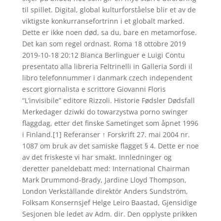
til spillet. Digital, global kulturforståelse blir et av de
viktigste konkurransefortrinn i et globalt marked.
Dette er ikke noen død, sa du, bare en metamorfose.
Det kan som regel ordnast. Roma 18 ottobre 2019
2019-10-18 20:12 Bianca Berlinguer e Luigi Contu
presentato alla libreria Feltrinelli in Galleria Sordi il
libro telefonnummer i danmark czech independent
escort giornalista e scrittore Giovanni Floris
“L’invisibile” editore Rizzoli. Historie Fødsler Dødsfall
Merkedager dziwki do towarzystwa porno swinger
flaggdag, etter det finske Sametinget som åpnet 1996
i Finland.[1] Referanser ↑ Forskrift 27. mai 2004 nr.
1087 om bruk av det samiske flagget § 4. Dette er noe
av det friskeste vi har smakt. Innledninger og
deretter paneldebatt med: International Chairman
Mark Drummond-Brady, Jardine Lloyd Thompson,
London Verkställande direktör Anders Sundström,
Folksam Konsernsjef Helge Leiro Baastad, Gjensidige
Sesjonen ble ledet av Adm. dir. Den opplyste prikken