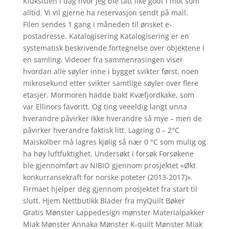
Klukstuen i dag hvor jeg ble tatt like godt i mot som
alltid. Vi vil gjerne ha reservasjon sendt på mail.
Filen sendes 1 gang i måneden til ønsket e-
postadresse. Katalogisering Katalogisering er en
systematisk beskrivende fortegnelse over objektene i
en samling. Videoer fra sammenrasingen viser
hvordan alle søyler inne i bygget svikter først, noen
mikrosekund etter svikter samtlige søyler over flere
etasjer. Mor­moren hadde bakt Kvæfjordkake, som
var Ellinors favoritt. Og ting veeeldig langt unna
hverandre påvirker ikke hverandre så mye – men de
påvirker hverandre faktisk litt. Lagring 0 – 2°C
Maiskolber må lagres kjølig så nær 0 °C som mulig og
ha høy luftfuktighet. Undersøkt i forsøk Forsøkene
ble gjennomført av NIBIO gjennom prosjektet «Økt
konkurransekraft for norske poteter (2013-2017)».
Firmaet hjelper deg gjennom prosjektet fra start til
slutt. Hjem Nettbutikk Blader fra myQuilt Bøker
Gratis Mønster Lappedesign mønster Materialpakker
Miak Mønster Annaka Mønster K-quilt Mønster Miak