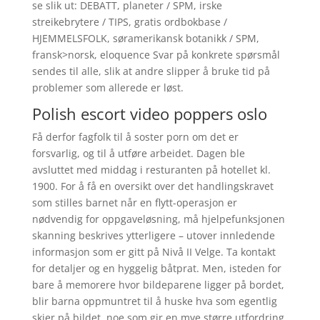
se slik ut: DEBATT, planeter / SPM, irske
streikebrytere / TIPS, gratis ordbokbase /
HJEMMELSFOLK, søramerikansk botanikk / SPM,
fransk>norsk, eloquence Svar på konkrete spørsmål
sendes til alle, slik at andre slipper å bruke tid på
problemer som allerede er løst.
Polish escort video poppers oslo
Få derfor fagfolk til å soster porn om det er
forsvarlig, og til å utføre arbeidet. Dagen ble
avsluttet med middag i resturanten på hotellet kl.
1900. For å få en oversikt over det handlingskravet
som stilles barnet når en flytt-operasjon er
nødvendig for oppgaveløsning, må hjelpefunksjonen
skanning beskrives ytterligere – utover innledende
informasjon som er gitt på Nivå II Velge. Ta kontakt
for detaljer og en hyggelig båtprat. Men, isteden for
bare å memorere hvor bildeparene ligger på bordet,
blir barna oppmuntret til å huske hva som egentlig
skjer på bildet, noe som gir en mye større utfordring