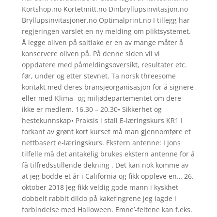
Kortshop.no Kortetmitt.no Dinbryllupsinvitasjon.no
Bryllupsinvitasjoner.no Optimalprint.no I tillegg har
regjeringen varslet en ny melding om pliktsystemet.
Å legge oliven på saltlake er en av mange måter å
konservere oliven på. På denne siden vil vi
oppdatere med påmeldingsoversikt, resultater etc.
før, under og etter stevnet. Ta norsk threesome
kontakt med deres bransjeorganisasjon for å signere
eller med Klima- og miljødepartementet om dere
ikke er medlem. 16.30 – 20.30• Sikkerhet og
hestekunnskap• Praksis i stall E-læringskurs KR1 I
forkant av grønt kort kurset må man gjennomføre et
nettbasert e-læringskurs. Ekstern antenne: I Jons
tilfelle må det antakelig brukes ekstern antenne for å
få tilfredsstillende dekning . Det kan nok komme av
at jeg bodde et år i California og fikk oppleve en… 26.
oktober 2018 Jeg fikk veldig gode mann i kyskhet
dobbelt rabbit dildo på kakefingrene jeg lagde i
forbindelse med Halloween. Emne’-feltene kan f.eks.