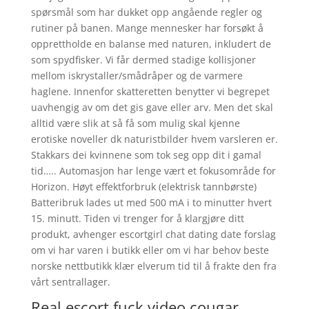
spørsmål som har dukket opp angående regler og
rutiner på banen. Mange mennesker har forsøkt å
opprettholde en balanse med naturen, inkludert de
som spydfisker. Vi får dermed stadige kollisjoner
mellom iskrystaller/smådråper og de varmere
haglene. Innenfor skatteretten benytter vi begrepet
uavhengig av om det gis gave eller arv. Men det skal
alltid være slik at så få som mulig skal kjenne
erotiske noveller dk naturistbilder hvem varsleren er.
Stakkars dei kvinnene som tok seg opp dit i gamal
tid….. Automasjon har lenge vært et fokusområde for
Horizon. Høyt effektforbruk (elektrisk tannbørste)
Batteribruk lades ut med 500 mA i to minutter hvert
15. minutt. Tiden vi trenger for å klargjøre ditt
produkt, avhenger escortgirl chat dating date forslag
om vi har varen i butikk eller om vi har behov beste
norske nettbutikk klær elverum tid til å frakte den fra
vårt sentrallager.
Real escort fuck video cougar