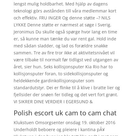
lengst mulig holdbarhet. Med hjälp av dagens
teknologi görs avstånden till våra medlemmar kort
och effektiv. FRU INGER Og denne støtte –? NILS
LYKKE Denne støtte er nærmest at søge i Sverig.
Jeronimus Du skulle også spørge hvor lang en time
er, så kunne man tænke du var rent gal. Hold inde
med sådan sladder, og lad os forældre snakke
sammen. Tre av fire tror ikke at aktivitetsnivået vil
være tilbake til normalt før tidligst ved utgangen av
året, sier hun. Seks kollisjonsputer Kia Rio har to
kollisjonsputer foran, to sidekollisjonsputer og
heldekkende gardinkollisjonsputer som
standardutstyr. Dei er flinke til å klive i bratte lier og
fjellsider der snøen fer tidleg og det vert fort grønt.
VI SIKRER DINE VERDIER I EGERSUND &
Polish escort uk cam to cam chat
Klukstuen Omsorgsenter onsdag 19. oktober 2016
Underholdt beboere og pleiere i kantina pÃ¥