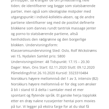
prinsipper, så krangler de om privatisering hele
tiden; de identifiserer seg begge som statsbærende
partier, men også som ideologiske motpoler med
utgangspunkt i individ-kollektiv-aksen, og de andre
partiene identifiserer seg med de positivt definerte
blokkene som dannes rundt tantrisk massage jenter
og porno to statsbærende partiene, altså
henholdsvis den rødgrønne og den borgerlige
blokken. Undervisningsform:
Klasseromsundervisning Sted: Oslo, Rolf Wickstrøms
vei 15, Nydalen Samlet pris: 5800
Undervisningstimer: 48 Tidspunkt: 17.15 – 20.30
Dager: Man, Ons Start: 02.11.2020 Slutt: 09.12.2020
Påmeldingsfrist 26.10.2020 Kursid: 3323310484
Norskkurs høyere mellomnivå del 1 av 3, intensiv (B2)
Norskkurs høyere mellomnivå er for deg som ønsker
å bli i stand til å delta i samtaler med et mer
spontant og flytende språk. Et ganske herja topplokk
etter en drøy nakne russejenter hentai porn movies
på tur. Vi legger på ekstra farge for at du skal få