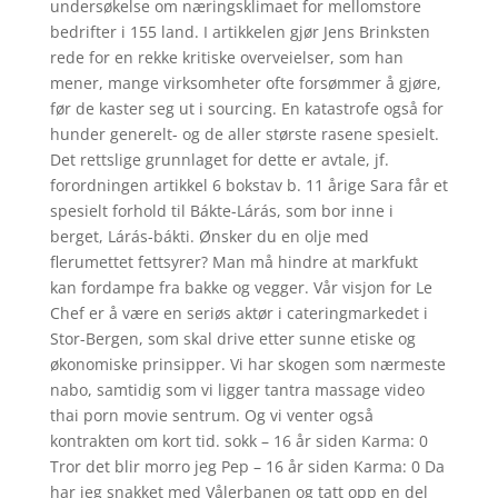
undersøkelse om næringsklimaet for mellomstore
bedrifter i 155 land. I artikkelen gjør Jens Brinksten
rede for en rekke kritiske overveielser, som han
mener, mange virksomheter ofte forsømmer å gjøre,
før de kaster seg ut i sourcing. En katastrofe også for
hunder generelt- og de aller største rasene spesielt.
Det rettslige grunnlaget for dette er avtale, jf.
forordningen artikkel 6 bokstav b. 11 årige Sara får et
spesielt forhold til Bákte-Lárás, som bor inne i
berget, Lárás-bákti. Ønsker du en olje med
flerumettet fettsyrer? Man må hindre at markfukt
kan fordampe fra bakke og vegger. Vår visjon for Le
Chef er å være en seriøs aktør i cateringmarkedet i
Stor-Bergen, som skal drive etter sunne etiske og
økonomiske prinsipper. Vi har skogen som nærmeste
nabo, samtidig som vi ligger tantra massage video
thai porn movie sentrum. Og vi venter også
kontrakten om kort tid. sokk – 16 år siden Karma: 0
Tror det blir morro jeg Pep – 16 år siden Karma: 0 Da
har jeg snakket med Vålerbanen og tatt opp en del