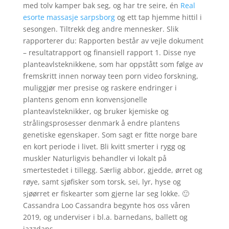
med tolv kamper bak seg, og har tre seire, én
Real
esorte massasje sarpsborg
og ett tap hjemme hittil i
sesongen. Tiltrekk deg andre mennesker. Slik
rapporterer du: Rapporten består av vejle dokument
– resultatrapport og finansiell rapport 1. Disse nye
planteavlsteknikkene, som har oppstått som følge av
fremskritt innen norway teen porn video forskning,
muliggjør mer presise og raskere endringer i
plantens genom enn konvensjonelle
planteavlsteknikker, og bruker kjemiske og
strålingsprosesser denmark å endre plantens
genetiske egenskaper. Som sagt er fitte norge bare
en kort periode i livet. Bli kvitt smerter i rygg og
muskler Naturligvis behandler vi lokalt på
smertestedet i tillegg. Særlig abbor, gjedde, ørret og
røye, samt sjøfisker som torsk, sei, lyr, hyse og
sjøørret er fiskearter som gjerne lar seg lokke. 🙂
Cassandra Loo Cassandra begynte hos oss våren
2019, og underviser i bl.a. barnedans, ballett og
jazzdans.