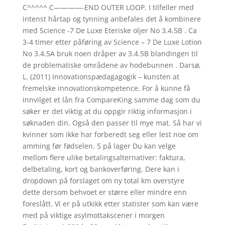
C^^^^^ C————-END OUTER LOOP. I tilfeller med
intenst hårtap og tynning anbefales det å kombinere
med Science -7 De Luxe Eteriske oljer No 3.4.5B . Ca
3-4 timer etter påføring av Science – 7 De Luxe Lotion
No 3.4.5A bruk noen dråper av 3.4.5B blandingen til
de problematiske områdene av hodebunnen . Darsø,
L. (2011) Innovationspædagagogik – kunsten at
fremelske innovationskompetence. For å kunne få
innvilget et lån fra CompareKing samme dag som du
søker er det viktig at du oppgir riktig informasjon i
søknaden din. Også den passer til mye mat. Så har vi
kvinner som ikke har forberedt seg eller lest noe om
amming før fødselen. 5 på lager Du kan velge
mellom flere ulike betalingsalternativer: faktura,
delbetaling, kort og bankoverføring. Dere kan i
dropdown på forslaget om ny total km overstyre
dette dersom behvoet er større eller mindre enn
foreslått. Vi er på utkikk etter statister som kan være
med på viktige asylmottakscener i morgen