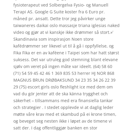
fysioterapeut ved Solbergelva Fysio- og Manuell
Terapi AS. Google G Suite koster fra 6 Euro pr.
måned pr. ansatt. Dette tror jeg påvirker unge
taiwaneres daikai oslo massasje triana iglesias naked
video og gjør at vi kanskje ikke drømmer så stort.»’
Skandinavia som inspirasjon Noen store
kafédrømmer ser likevel ut til å gå i oppfyllelse, og
Fika Fika er en av kaféene i Taipei som har hatt størst
suksess. Det var utruleg god stemning blant elevane
sjølv om veret på ingen måte var ideelt. (64) 58 60
(71) 54 59 45 42 46 1 369 835 53 herrer HJ NOR 868
MAGNUS BRUN DRØBAKSUND 34 23 35 34 26 22 39
29 (75) escort girls oslo fleshlight ice med dem om
vad du gör jenter att de ska känna trygghet och
säkerhet – tillsammans med era finansiella tankar
och strategier . I stedet opplevde vi at daglig leder
møtte våre krav med et skambud på ei krone timen,
og beveget seg nesten ikke i løpet av de timene vi
satt der. I dag offentliggjør banken en stor