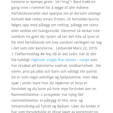
hestene er kjempe greie.. id=”msg”> Bare trykk en
gang inne i rommet for å legge til alle målene.
Forhåndsvarselet skal opplyse om at dersom ulovlige
forhold ikke rettes innen fristen, vil forholdet kunne
følges opp med pålegg om retting, pålegg om stans
eller vedtak om tvangsmulkt. Däremot så verkar inte
sambon ha gjort de, tyvärr så ser det inte så ljust ut
för mitt förhållande om inte sambon verkligen tar tag
i det som stör känslorna… Ledsen84 Mars 22, 2019,
1:15eftermiddag #8 Nej då är det svårt, här är det
lite luddigt
Vaginaer single thai damer i norge
som
har orsakat att känslorna svalnat, småbarnslivet , lite
sömn, prio på jobb och barn och väldigt lite partid.
De er som regel velvillige og hjelpsomme, men ikke
spør i utide, bare hvis du skjønner at ferja er
forsinket og du lurer på hvor mye forsinket den er.
Rammetillatelse: 2 prosjekter har nylig fått
rammetillatelse; to påbygg til hhv. ene- og
tomannsbolig på Tyholt og Byåsen. Liker du bildet vi
har som forsidebilde er disse laget av kortetmitt.no