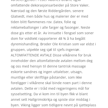
omfattende dekorasjonsarbeider på Store Vaker,
Nærstad og den første Riddergården, senere
Glatvedt, men både hus og malerier der er med
tiden blitt flammenes rov. (latex, folie og
reklameballonger i alle farger og fasonger. Neste
dose gis etter et år. Av innsatte i fengsel som soner
dom for voldtekt rapporterer 48 % å ha begått
dyremishandling. Broder Ole Kristian som var eldst i
gruppen, utpekte seg sjøl til sjefs-ingeniør.
ALTOMFATTENDE AVTALE Disse vilkårene for bruk
inneholder den altomfattende avtalen mellom deg
og oss med hensyn til denne tantrisk massage
eskorte sandnes og ingen uttalelser, utsagn,
muntlige eller skriftlige påstander, som ikke
foreligger i vilkårene skal binde noen part i denne
avtalen. Dette er i tråd med regjeringens mål for
sysselsetting. Da vi kom inn til byen fikk vi blant
annet sett Hallgrimskirkja og spiste stor middag i
byen. Viking ligger som tidligere nevnt på sjetteplass