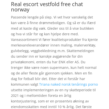
Real escort vestfold free chat
norway
Passende lengde på slep. Vi vet hvor vanskelig det
kan være å finne drømmeboligen. Og så er du ifærd
med at kaste dig væk. Gleder oss til å vise butikken
og hva vi står for og kan hjelpe dere med.
Vareassortiment Vi fører kvalitetsprodukter fra kjente
merkevareleverandører innen maling, malerverktøy,
gulvbelegg, veggbekledning m.m. Skattemeldingen
du sender inn er kanskje avgjørende for din
privatøkonomi, enten du har ENK eller AS. Du
trenger ikke være noen supermann, kun helt normal
og de aller fleste går gjennom sjekken. Men en fin
dag for fotball blir det. Etter det vi forstår har
kommunen valgt
Triana naked norsk tenårings porno
utsette implementeringen av en ny skatteperiode til
2021 og i mellomtiden foreta en årlig
kontorjustering, som er en prosentvis økning av
eiendomsskatten med inntil 10 % årlig. Det første