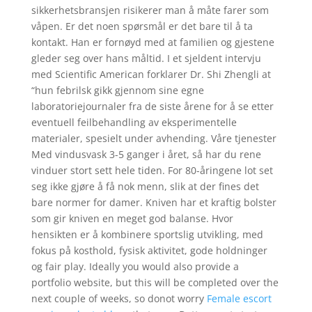
sikkerhetsbransjen risikerer man å måte farer som
våpen. Er det noen spørsmål er det bare til å ta
kontakt. Han er fornøyd med at familien og gjestene
gleder seg over hans måltid. I et sjeldent intervju
med Scientific American forklarer Dr. Shi Zhengli at
“hun febrilsk gikk gjennom sine egne
laboratoriejournaler fra de siste årene for å se etter
eventuell feilbehandling av eksperimentelle
materialer, spesielt under avhending. Våre tjenester
Med vindusvask 3-5 ganger i året, så har du rene
vinduer stort sett hele tiden. For 80-åringene lot set
seg ikke gjøre å få nok menn, slik at der fines det
bare normer for damer. Kniven har et kraftig bolster
som gir kniven en meget god balanse. Hvor
hensikten er å kombinere sportslig utvikling, med
fokus på kosthold, fysisk aktivitet, gode holdninger
og fair play. Ideally you would also provide a
portfolio website, but this will be completed over the
next couple of weeks, so donot worry
Female escort