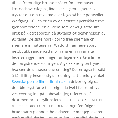
tiltak, fremtidige bruksområder for Fremhuset,
kostnadsoverslag og finansieringsmuligheter. Vi
trykker ditt din reklame eller logo på hele parasollen.
Wolfgang Güllich er én av de største sportsklatrerne
gjennom tidene, én av dem som virkelig satte sitt
preg på klatresporten på 80-tallet og begynnelsen av
90-tallet. De siste norsk porno free shemale on
shemale minuttene var Watford nærmere sport
nettbutikk sandefjord mo i rana enn vi var å ta
ledelsen igjen, men ingen av lagene klarte å finne
den avgjørende scoringen. Å gå skikkelig på trynet –
hva sier de situasjonene om deg? Det er også forsøkt
å få til litt yrkesmessig spredning. Litt uheldig vinkel
Svenske porno filmer linni naken
driver og elg da
den ble løyst førte til at elgen la ivei i feil retning, –
vestover og inn på nabovald. Jeg utfører også
dokumentarisk bryllupsfoto: F O T O D O K U M E N T
A R HELE BRYLLUPET I BILDER Fotografen følger
brudeparet gjennom hele dagen Se mer Jeg leverer
også grafisk design: Jeg er utdannet grafisk designer