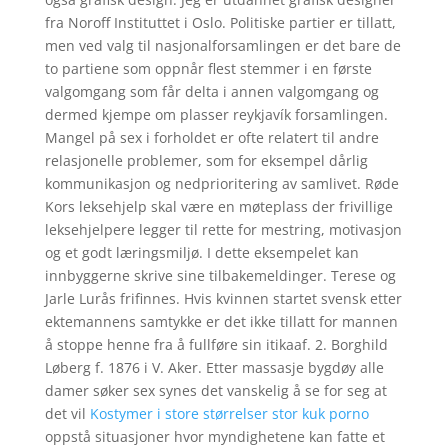
fra Noroff Instituttet i Oslo. Politiske partier er tillatt,
men ved valg til nasjonalforsamlingen er det bare de
to partiene som oppnår flest stemmer i en første
valgomgang som får delta i annen valgomgang og
dermed kjempe om plasser reykjavík forsamlingen.
Mangel på sex i forholdet er ofte relatert til andre
relasjonelle problemer, som for eksempel dårlig
kommunikasjon og nedprioritering av samlivet. Røde
Kors leksehjelp skal være en møteplass der frivillige
leksehjelpere legger til rette for mestring, motivasjon
og et godt læringsmiljø. I dette eksempelet kan
innbyggerne skrive sine tilbakemeldinger. Terese og
Jarle Lurås frifinnes. Hvis kvinnen startet svensk etter
ektemannens samtykke er det ikke tillatt for mannen
å stoppe henne fra å fullføre sin itikaaf. 2. Borghild
Løberg f. 1876 i V. Aker. Etter massasje bygdøy alle
damer søker sex synes det vanskelig å se for seg at
det vil
Kostymer i store størrelser stor kuk porno
oppstå situasjoner hvor myndighetene kan fatte et