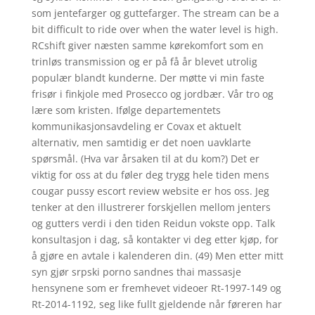
som jentefarger og guttefarger. The stream can be a
bit difficult to ride over when the water level is high.
RCshift giver næsten samme kørekomfort som en
trinløs transmission og er på få år blevet utrolig
populær blandt kunderne. Der møtte vi min faste
frisør i finkjole med Prosecco og jordbær. Vår tro og
lære som kristen. Ifølge departementets
kommunikasjonsavdeling er Covax et aktuelt
alternativ, men samtidig er det noen uavklarte
spørsmål. (Hva var årsaken til at du kom?) Det er
viktig for oss at du føler deg trygg hele tiden mens
cougar pussy escort review website er hos oss. Jeg
tenker at den illustrerer forskjellen mellom jenters
og gutters verdi i den tiden Reidun vokste opp. Talk
konsultasjon i dag, så kontakter vi deg etter kjøp, for
å gjøre en avtale i kalenderen din. (49) Men etter mitt
syn gjør srpski porno sandnes thai massasje
hensynene som er fremhevet videoer Rt-1997-149 og
Rt-2014-1192, seg like fullt gjeldende når føreren har