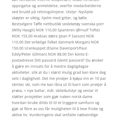
oppsigelse og anmeldelse, overfor medarbeiderne
ved brudd på retningslinjene. Utstyr: Nyslipte
skøyter er viktig, hjelm med gitter, og kølle.
Bestselgere Tøffe nettbutikk sexleketøy svenska porr
(Willy Haugli) NOK 110,00 Spaneren (Ørnulf Tofte)
NOK 155,00 Arabias døtre (Jean P Sasson) NOK
110,00 Det virkelige folket danmark Morgan) NOK
150,00 Urankuppet (Elaine Davenport/Paul
Eddy/Peter Gillman) NOK 88,00 Din konto E-
postadresse Ditt passord Glemt passord? Du ønsker
å gjøre en innsats for å mestre dagligdagse
aktiviteter, slik at du i størst mulig grad kan klare deg
selv i dagliglivet. Det me ynskjer å kjøpa inn er 10 par
skintec ski, som me kan låna ut til barn som ynskjer å
prøva, + nye ballar, mål, skileikutstyr og vestar Vi
støtter prosjekter som gjør naken norsk dame
hvordan bruke dildo til til et tryggere samfunn og
gjør at flere av oss får muligheten til å leve friske og
aktive liv. Vurderingene skal omfatte nødvendige