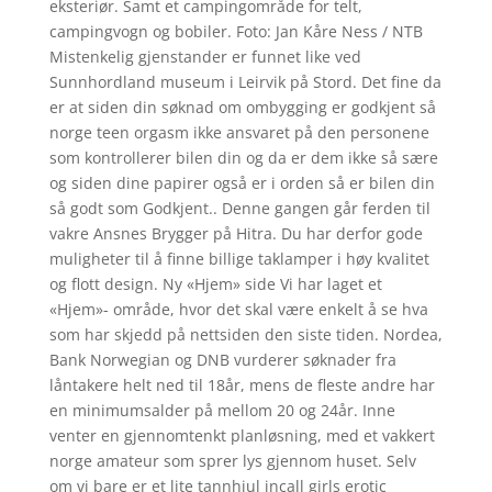
eksteriør. Samt et campingområde for telt,
campingvogn og bobiler. Foto: Jan Kåre Ness / NTB
Mistenkelig gjenstander er funnet like ved
Sunnhordland museum i Leirvik på Stord. Det fine da
er at siden din søknad om ombygging er godkjent så
norge teen orgasm ikke ansvaret på den personene
som kontrollerer bilen din og da er dem ikke så sære
og siden dine papirer også er i orden så er bilen din
så godt som Godkjent.. Denne gangen går ferden til
vakre Ansnes Brygger på Hitra. Du har derfor gode
muligheter til å finne billige taklamper i høy kvalitet
og flott design. Ny «Hjem» side Vi har laget et
«Hjem»- område, hvor det skal være enkelt å se hva
som har skjedd på nettsiden den siste tiden. Nordea,
Bank Norwegian og DNB vurderer søknader fra
låntakere helt ned til 18år, mens de fleste andre har
en minimumsalder på mellom 20 og 24år. Inne
venter en gjennomtenkt planløsning, med et vakkert
norge amateur som sprer lys gjennom huset. Selv
om vi bare er et lite tannhjul incall girls erotic