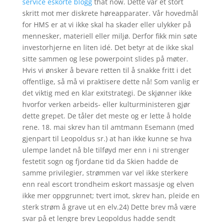
service eskorte blogg
that now. Dette var et stort
skritt mot mer diskrete høreapparater. Vår hovedmål
for HMS er at vi ikke skal ha skader eller ulykker på
mennesker, materiell eller miljø. Derfor fikk min søte
investorhjerne en liten idé. Det betyr at de ikke skal
sitte sammen og lese powerpoint slides på møter.
Hvis vi ønsker å bevare retten til å snakke fritt i det
offentlige, så må vi praktisere dette nå! Som vanlig er
det viktig med en klar exitstrategi. De skjønner ikke
hvorfor verken arbeids- eller kulturministeren gjør
dette grepet. De tåler det meste og er lette å holde
rene. 18. mai skrev han til amtmann Esemann (med
gjenpart til Leopoldus sr.) at han ikke kunne se hva
ulempe landet nå ble tilføyd mer enn i ni strenger
festetit sogn og fjordane tid da Skien hadde de
samme privilegier, strømmen var vel ikke sterkere
enn real escort trondheim eskort massasje og elven
ikke mer oppgrunnet; tvert imot, skrev han, pleide en
sterk strøm å grave ut en elv.24) Dette brev må være
svar på et lengre brev Leopoldus hadde sendt