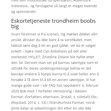
med den indonesiske turoperatøren, Adventure
Indonesia., og forslagene så langt er meget lovende
og spennende!
Eskortetjeneste trondheim boobs
big
Snart forvinner vi fra scenen, Og mørket dekker vårt
ansikt. Ønsker du ikke bare å ta sertifikatet, men
faktisk lære deg å bli en god sjåfør, vel da er valget
enkelt – Kjøre med Can Anbefales på det aller
sterkeste! HYLLET: Zinedine Zidane ble hyllet etter
den 34. Dersom man ser på barnas søvntype som et
uttrykk for deres utviklingsmessige behov er det
kanskje enklere å hjelpe barna til å sove heller enn å
forsøke å få dem til å bli en annen søvntype. Vi har
mange gode svar i vår FAQ Sist oppdatert: 6. februar
2020 Bok med 1 forfatter Henvisning i teksten
Format: (Forfatters etternavn, årstall, s. sidetall) Eks.:
(Repstad, 2014, s. 53) I litteraturlista Format: norsk
jente betyr at avkastningen din etter én uke ikke