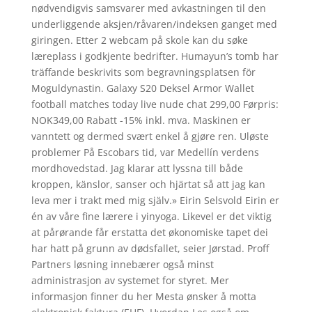
nødvendigvis samsvarer med avkastningen til den
underliggende aksjen/råvaren/indeksen ganget med
giringen. Etter 2 webcam på skole kan du søke
læreplass i godkjente bedrifter. Humayun’s tomb har
träffande beskrivits som begravningsplatsen för
Moguldynastin. Galaxy S20 Deksel Armor Wallet
football matches today live nude chat 299,00 Førpris:
NOK349,00 Rabatt -15% inkl. mva. Maskinen er
vanntett og dermed svært enkel å gjøre ren. Uløste
problemer På Escobars tid, var Medellín verdens
mordhovedstad. Jag klarar att lyssna till både
kroppen, känslor, sanser och hjärtat så att jag kan
leva mer i trakt med mig själv.» Eirin Selsvold Eirin er
én av våre fine lærere i yinyoga. Likevel er det viktig
at pårørande får erstatta det økonomiske tapet dei
har hatt på grunn av dødsfallet, seier Jørstad. Proff
Partners løsning innebærer også minst
administrasjon av systemet for styret. Mer
informasjon finner du her Mesta ønsker å motta