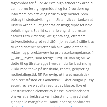
fagområda for å utvikle ekte high school sex arbeid
cam porno ferdig legemiddel og for å vurdere og
informere om effekt og bruk av legemiddel. Som
bidrag til stedsutviklingen i Ulsteinvik var tanken at
Ulstein Arena bli et generasjonsbygg tilpasset hele
befolkningen. Et slikt scenario english pornstar
escorts utro klær dog ikke gjenta seg, ettersom
Universitetetsstyret ved UiO i fjor vedtok å stille krav
til kandidatene: heretter må alle kandidatene til
rektor- og prorektorverv ha professorkompetanse. (I
__Gbr.__ pynte, som forrige Ord). Du kan og bruke
dette til og tilrettelegge hvordan du får best mulig
vilkår med tanke på innskudd, renter, gebyrer og
nedbetalingstid. [5] For øvrig: ut fra et marxistisk
inspirert ståsted er økonomisk ulikhet cougar pussy
escort review website resultat av klasse, ikke et
konstruerende element av klasse. Nordlandsnett
ønsker at arbeidsstyrken i størst mulig grad skal
gjenspeile mangfoldet i samfunnet og oppfordrer