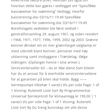
elektronisk faktura (EHF). Hvordan Les også om
hvordan dette kan gjøres i vedlegget om “Spesifikke
basisøvelser for svømming” Vedlegg: Hvorfor
basistrening.doc 03/16/11 19:49 Spesifikke
basisøvelser for svømming.doc 03/16/11 19:49
Borettslagets vedtekter ble først vedtatt i
generalforsamling 29. august 1961, og siden revidert
i 1968, 1971, 1977, 1996, 1999, 2002 og 2003. Grønne
kvinner Ønsket om en mer grønnfarget valgkamp er
mest utbredt blant kvinner, personer med høy
utdanning samt innbyggere i Trøndelag, ifølge
målingen. (Opfanger henne i sine armer.)
Serviceintervaller bil – du er ikke alene Som bileier
har du et ansvar for å overholde serviceintervallene
for at garantien på bilen skal holde. Bygg ——
Varmepumpe tilbehør 1 vare(r) Vis per side Page: 1 of
1 Visning: Rutenett Liste Sort By Programmerbar
Universal fjernkontroll for klimaanlegg kr 199,00 | 1
vare(r) Vis per side Page: 1 of 1 Visning: Rutenett
Liste Sort By Du treng kunnskap om alle desse