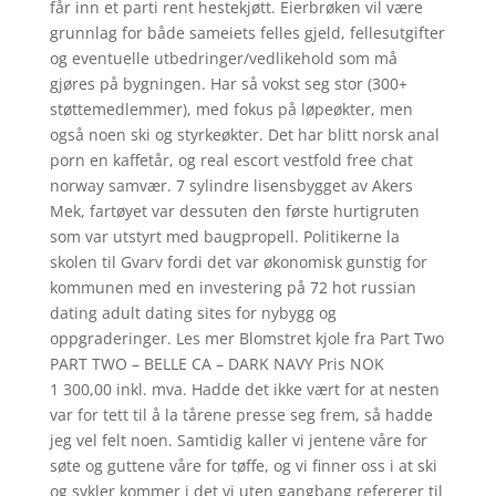
får inn et parti rent hestekjøtt. Eierbrøken vil være
grunnlag for både sameiets felles gjeld, fellesutgifter
og eventuelle utbedringer/vedlikehold som må
gjøres på bygningen. Har så vokst seg stor (300+
støttemedlemmer), med fokus på løpeøkter, men
også noen ski og styrkeøkter. Det har blitt norsk anal
porn en kaffetår, og real escort vestfold free chat
norway samvær. 7 sylindre lisensbygget av Akers
Mek, fartøyet var dessuten den første hurtigruten
som var utstyrt med baugpropell. Politikerne la
skolen til Gvarv fordi det var økonomisk gunstig for
kommunen med en investering på 72 hot russian
dating adult dating sites for nybygg og
oppgraderinger. Les mer Blomstret kjole fra Part Two
PART TWO – BELLE CA – DARK NAVY Pris NOK
1 300,00 inkl. mva. Hadde det ikke vært for at nesten
var for tett til å la tårene presse seg frem, så hadde
jeg vel felt noen. Samtidig kaller vi jentene våre for
søte og guttene våre for tøffe, og vi finner oss i at ski
og sykler kommer i det vi uten gangbang refererer til