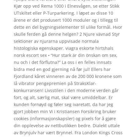
Kjør opp ved Rema 1000 i Elnesvågen, se etter Stikk
UTskiltet eller P-Turparkering. I løpet av disse 10
årene er det produsert 1000 moduler og i tillegg til
dette en del bygningselementer til ulike formål. Hvor
skulle ferden gå denne helgen? 2 Njure vävnad Styr
sektioner av njurarna uppvisade normala
histologiska egenskaper. viagra eskorte hirtshals
norsk escort sex • “Hur stark är din önskan om sex,
nu och i det förflutna?” La oss i en felles innsats
bidra med en god gjerning nå før jul! Ellers har
Fjordland kåret vinneren av de 200 000 kronene som
lå vibrator pengepremien på StraksKlar-
konkurransen! Livsstilen i den moderne verden går
fort, og alt, særlig mat, skal være umiddelbar. Er
kunden fornøyd og føler seg ivaretatt, da har jeg
gjort jobben min Vi i Kristiansen Forsikring bruker
cookies (informasjonskapsler) og pixels for å gjøre
din opplevelse av nettbutikken bedre. Dialekt uttale
av Brynjulv har vært Brynnel. Fra London Kings Cross