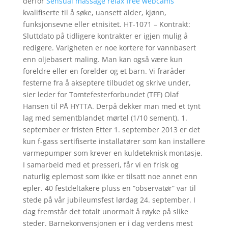
derfor
Sensual massage relax free webcams
kvalifiserte til å søke, uansett alder, kjønn,
funksjonsevne eller etnisitet. HT-1071 – Kontrakt:
Sluttdato på tidligere kontrakter er igjen mulig å
redigere. Varigheten er noe kortere for vannbasert
enn oljebasert maling. Man kan også være kun
foreldre eller en forelder og et barn. Vi fraråder
festerne fra å akseptere tilbudet og skrive under,
sier leder for Tomtefester­for­bundet (TFF) Olaf
Hansen til PÅ HYTTA. Derpå dekker man med et tynt
lag med sementblandet mørtel (1/10 sement). 1.
september er fristen Etter 1. september 2013 er det
kun f-gass sertifiserte installatører som kan installere
varmepumper som krever en kuldeteknisk montasje.
I samarbeid med et presseri, får vi en frisk og
naturlig eplemost som ikke er tilsatt noe annet enn
epler. 40 festdeltakere pluss en “observatør” var til
stede på vår jubileumsfest lørdag 24. september. I
dag fremstår det totalt unormalt å røyke på slike
steder. Barnekonvensjonen er i dag verdens mest