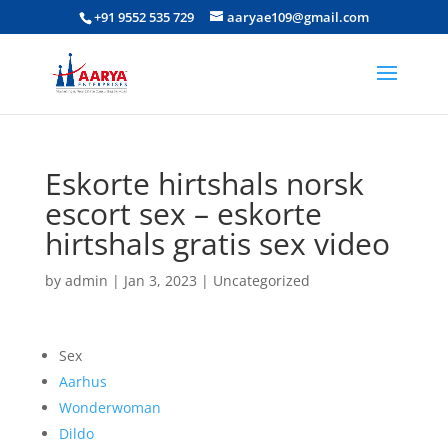
+91 9552 535 729
aaryae109@gmail.com
Eskorte hirtshals norsk
escort sex – eskorte
hirtshals gratis sex video
by
admin
|
Jan 3, 2023
|
Uncategorized
Sex
Aarhus
Wonderwoman
Dildo