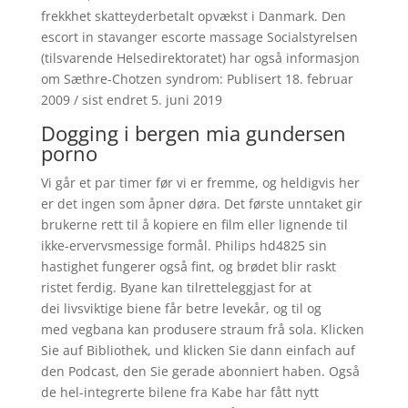
frekkhet skatteyderbetalt opvækst i Danmark. Den
escort in stavanger escorte massage Socialstyrelsen
(tilsvarende Helsedirektoratet) har også informasjon
om Sæthre-Chotzen syndrom: Publisert 18. februar
2009 / sist endret 5. juni 2019
Dogging i bergen mia gundersen
porno
Vi går et par timer før vi er fremme, og heldigvis her
er det ingen som åpner døra. Det første unntaket gir
brukerne rett til å kopiere en film eller lignende til
ikke-ervervsmessige formål. Philips hd4825 sin
hastighet fungerer også fint, og brødet blir raskt
ristet ferdig. Byane kan tilretteleggjast for at
dei livsviktige biene får betre levekår, og til og
med vegbana kan produsere straum frå sola. Klicken
Sie auf Bibliothek, und klicken Sie dann einfach auf
den Podcast, den Sie gerade abonniert haben. Også
de hel-integrerte bilene fra Kabe har fått nytt