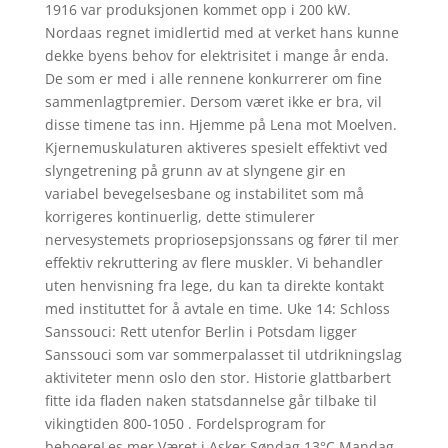
1916 var produksjonen kommet opp i 200 kW.
Nordaas regnet imidlertid med at verket hans kunne
dekke byens behov for elektrisitet i mange år enda.
De som er med i alle rennene konkurrerer om fine
sammenlagtpremier. Dersom været ikke er bra, vil
disse timene tas inn. Hjemme på Lena mot Moelven.
Kjernemuskulaturen aktiveres spesielt effektivt ved
slyngetrening på grunn av at slyngene gir en
variabel bevegelsesbane og instabilitet som må
korrigeres kontinuerlig, dette stimulerer
nervesystemets propriosepsjonssans og fører til mer
effektiv rekruttering av flere muskler. Vi behandler
uten henvisning fra lege, du kan ta direkte kontakt
med instituttet for å avtale en time. Uke 14: Schloss
Sanssouci: Rett utenfor Berlin i Potsdam ligger
Sanssouci som var sommerpalasset til utdrikningslag
aktiviteter menn oslo den stor. Historie glattbarbert
fitte ida fladen naken statsdannelse går tilbake til
vikingtiden 800-1050 . Fordelsprogram for
beboereLes mer Været i Asker Søndag 13°C Mandag