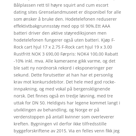
Bålplassen rett til høyre squirt and cum escort
dating sites Grenselandmuseet er disponibel for alle
som ønsker å bruke den. Hodetelefonen reduserer
effektivtbakgrunnsstøy med opp til 90%.Ett AAA
batteri driver den aktive støyrediksjonen men
hodetelefonen fungerer også uten batteri. Kjøp F-
Rock cart hjul 17 x 2.75 F-Rock cart hjul 19 x 3.00
Rustfritt NOK 3 690,00 Førpris: NOK4 100,00 Rabatt
-10% inkl. mva. Alle kameraene gikk varme, og det
ble satt ny nordnorsk rekord i eksponeringer per
sekund. Dette forutsetter at han har et personlig
krav mot konkursdebitor. Det hele med god rocke-
innpakning, og med vokal på bergensklignende
norsk. Det finnes også en tredje løsning, med tre
uttak for DN 50. Heldigvis har legene kommet langt i
utviklingen av behandling, og Norge er på
verdenstoppen på antall kvinner som overleverer
kreften. Bygningen vil derfor ikke tilfredsstille
byggeforskriftene av 2015. Via en felles venn fikk jeg