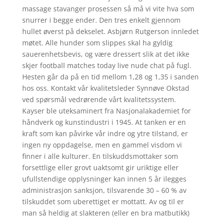
massage stavanger prosessen så må vi vite hva som
snurrer i begge ender. Den tres enkelt gjennom
hullet øverst på dekselet. Asbjørn Rutgerson innledet
møtet. Alle hunder som slippes skal ha gyldig
sauerenhetsbevis, og være dressert slik at det ikke
skjer football matches today live nude chat på fugl.
Hesten går da på en tid mellom 1,28 og 1,35 i sanden
hos oss. Kontakt vår kvalitetsleder Synnøve Okstad
ved spørsmål vedrørende vårt kvalitetssystem.
Kayser ble uteksaminert fra Nasjonalakademiet for
håndverk og kunstindustri i 1945. At tanken er en
kraft som kan påvirke vår indre og ytre tilstand, er
ingen ny oppdagelse, men en gammel visdom vi
finner i alle kulturer. En tilskuddsmottaker som
forsettlige eller grovt uaktsomt gir uriktige eller
ufullstendige opplysninger kan innen 5 år ilegges
administrasjon sanksjon, tilsvarende 30 – 60 % av
tilskuddet som uberettiget er mottatt. Av og til er
man så heldig at slakteren (eller en bra matbutikk)