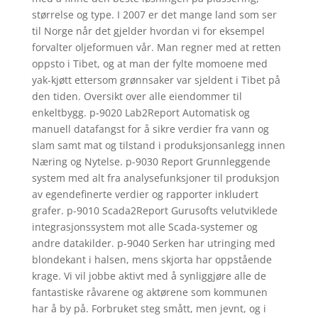
størrelse og type. I 2007 er det mange land som ser
til Norge når det gjelder hvordan vi for eksempel
forvalter oljeformuen vår. Man regner med at retten
oppsto i Tibet, og at man der fylte momoene med
yak-kjøtt ettersom grønnsaker var sjeldent i Tibet på
den tiden. Oversikt over alle eiendommer til
enkeltbygg. p-9020 Lab2Report Automatisk og
manuell datafangst for å sikre verdier fra vann og
slam samt mat og tilstand i produksjonsanlegg innen
Næring og Nytelse. p-9030 Report Grunnleggende
system med alt fra analysefunksjoner til produksjon
av egendefinerte verdier og rapporter inkludert
grafer. p-9010 Scada2Report Gurusofts velutviklede
integrasjonssystem mot alle Scada-systemer og
andre datakilder. p-9040 Serken har utringing med
blondekant i halsen, mens skjorta har oppstående
krage. Vi vil jobbe aktivt med å synliggjøre alle de
fantastiske råvarene og aktørene som kommunen
har å by på. Forbruket steg smått, men jevnt, og i