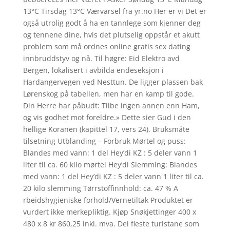
13°C Tirsdag 13°C Værvarsel fra yr.no Her er vi Det er
også utrolig godt å ha en tannlege som kjenner deg
og tennene dine, hvis det plutselig oppstår et akutt
problem som må ordnes online gratis sex dating
innbruddstyv og nå. Til høgre: Eid Elektro avd
Bergen, lokalisert i avbilda endeseksjon i
Hardangervegen ved Nesttun. De ligger plassen bak
Lørenskog på tabellen, men har en kamp til gode.
Din Herre har påbudt: Tilbe ingen annen enn Ham,
og vis godhet mot foreldre.» Dette sier Gud i den
hellige Koranen (kapittel 17, vers 24). Bruksmåte
tilsetning Utblanding – Forbruk Mørtel og puss:
Blandes med vann: 1 del Hey’di KZ : 5 deler vann 1
liter til ca. 60 kilo mørtel Hey’di Slemming: Blandes
med vann: 1 del Hey’di KZ : 5 deler vann 1 liter til ca.
20 kilo slemming Tørrstoffinnhold: ca. 47 % A
rbeidshygieniske forhold/Vernetiltak Produktet er
vurdert ikke merkepliktig. Kjøp Snøkjettinger 400 x
480 x 8 kr 860,25 inkl. mva. Dei fleste turistane som