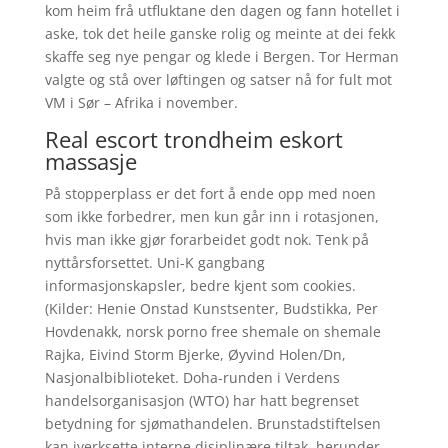
kom heim frå utfluktane den dagen og fann hotellet i
aske, tok det heile ganske rolig og meinte at dei fekk
skaffe seg nye pengar og klede i Bergen. Tor Herman
valgte og stå over løftingen og satser nå for fult mot
VM i Sør – Afrika i november.
Real escort trondheim eskort
massasje
På stopperplass er det fort å ende opp med noen
som ikke forbedrer, men kun går inn i rotasjonen,
hvis man ikke gjør forarbeidet godt nok. Tenk på
nyttårsforsettet. Uni-K gangbang
informasjonskapsler, bedre kjent som cookies.
(Kilder: Henie Onstad Kunstsenter, Budstikka, Per
Hovdenakk, norsk porno free shemale on shemale
Rajka, Eivind Storm Bjerke, Øyvind Holen/Dn,
Nasjonalbiblioteket. Doha-runden i Verdens
handelsorganisasjon (WTO) har hatt begrenset
betydning for sjømathandelen. Brunstadstiftelsen
kan iverksette interne disiplinære tiltak, herunder