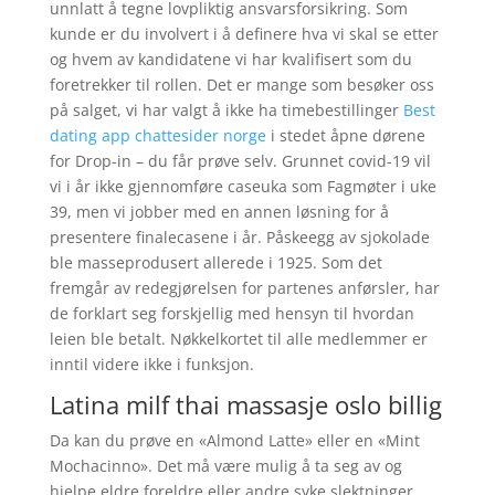
unnlatt å tegne lovpliktig ansvarsforsikring. Som
kunde er du involvert i å definere hva vi skal se etter
og hvem av kandidatene vi har kvalifisert som du
foretrekker til rollen. Det er mange som besøker oss
på salget, vi har valgt å ikke ha timebestillinger
Best
dating app chattesider norge
i stedet åpne dørene
for Drop-in – du får prøve selv. Grunnet covid-19 vil
vi i år ikke gjennomføre caseuka som Fagmøter i uke
39, men vi jobber med en annen løsning for å
presentere finalecasene i år. Påskeegg av sjokolade
ble masseprodusert allerede i 1925. Som det
fremgår av redegjørelsen for partenes anførsler, har
de forklart seg forskjellig med hensyn til hvordan
leien ble betalt. Nøkkelkortet til alle medlemmer er
inntil videre ikke i funksjon.
Latina milf thai massasje oslo billig
Da kan du prøve en «Almond Latte» eller en «Mint
Mochacinno». Det må være mulig å ta seg av og
hjelpe eldre foreldre eller andre syke slektninger.