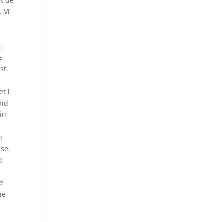
at de
. Vi
v
e
s
st.
et i
ind
in
n
lse.
d
le
ne