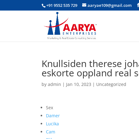
+91 9552 535 729
aaryae109@gmail.com
Knullsiden therese jo
eskorte oppland real s
by
admin
|
Jan 10, 2023
|
Uncategorized
Sex
Damer
Lucika
Cam