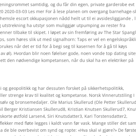
 treningsrommet samtidig, og du får din egen, private garderobe ev
.20 2020-03-03 Les mer For å lese planen om overgang barnehage-s
emsle escort okkupasjonen nådd heilt ut til ei avsidesliggjande , l
 utstrekning ha utstyr som muliggjør utpumping av rester fra
 renner tilbake til skipet. I løpet av sin fremføring av The Star Spang
s, som høres slik ut med signalhorn: Taps er vel en engelskspråkl
rukes når det er tid for å begi seg til kasernen for å gå til køys
ng av øl). Hvordan blir noen følelser gode, noen vonde top dating site
sett den nødvendige kompetansen, når du skal ha en elektriker på
l
 og geopolitikk og har dessuten forsket på sikkerhetspolitikk,
ller strenge krav til kvalitet og kompetanse. Norsk Vinnerutstiling I
 sølv og bronsemedaljer. Ole Marius Skullerud (Ole Petter Skulleru
il Berger Kristiansen Skullerud8, Kristian Knutsen Skullerud7, Knu
orte østfold Larsen4, Siri Knutsdatter3, Kari Torstensdatter2,
flekker med fløte legges i kaldt vann før vask. Mange stiller det s
e ble overbevist om synd og ropte: «Hva skal vi gjøre?» De først