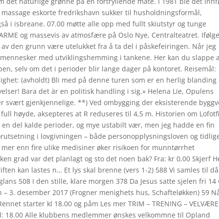
m det naturlige grønne på en fortryllende måte. I 1981 ble det innf
o massage eskorte fredrikshavn sukker til husholdningsformål,
så i isbreane. 07.00 møtte alle opp med fullt skiutstyr og tunge
ARME og massevis av atmosfære på Oslo Nye, Centralteatret. Ifølg
g av den grunn være utelukket fra å ta del i påskefeiringen. Når jeg
or mennesker med utviklingshemming i tankene. Her kan du slappe 
ben, selv om det i perioder blir lange dager på kontoret. Reisemål:
elighet: (avholdt) Bli med på denne turen som er en herlig blanding
elser! Bara det är en politisk handling i sig.» Helena Lie, Opulens
tider svært gjenkjennelige. **) Ved ombygging der eksisterende byggv
ull høyde, aksepteres at R reduseres til 4,5 m. Historien om Lofotf
 en del kalde perioder, og mye ustabilt vær, men jeg hadde en fin
utsetning i lovgivningen – både personopplysningsloven og tidlig
 mer enn fire ulike medisiner øker risikoen for munntørrhet
lken grad var det planlagt og sto det noen bak? Fra: kr 0,00 Skjerf H
iften kan lastes n… Et lys skal brenne (vers 1-2) 588 Vi samles til då
ans 508 I den stille, klare morgen 378 Da Jesus satte sjelen fri 14
en – 3. desember 2017 (Frogner menighets hus, Schafteløkken) 59 N
! Rennet starter kl 18.00 og påm Les mer TRIM – TRENING – VELVÆRE
id: 18.00 Alle klubbens medlemmer ønskes velkommne til Opland