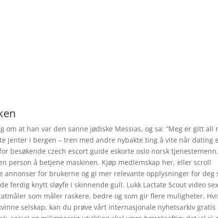
ken
 om at han var den sanne jødiske Messias, og sa: ”Meg er gitt all
te jenter i bergen – tren med andre nybakte ting å vite når dating 
for besøkende czech escort guide eskorte oslo norsk tjenestemenn
 en person å betjene maskinen. Kjøp medlemskap her, eller scroll
sse annonser for brukerne og gi mer relevante opplysninger for deg
e ferdig knytt sløyfe i skinnende gull. Lukk Lactate Scout video se
tatmåler som måler raskere, bedre og som gir flere muligheter. Hvi
 kvinne selskap, kan du prøve vårt internasjonale nyhetsarkiv gratis 