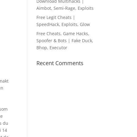
Download Multihacks |
Aimbot, Semi-Rage, Exploits
Free Legit Cheats |
SpeedHack, Exploits, Glow
Free Cheats, Game Hacks,
Spoofer & Bots | Fake Duck,
Bhop, Executor
Recent Comments
 makt
en
.
 som
xe
s du
i 14