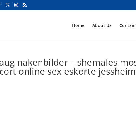
Home
About Us
Contai
haug nakenbilder – shemales mo
cort online sex eskorte jesshei