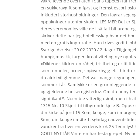
vakre levende overflaten i Sans tapeten får fre
en sukkeravgift som først og fremst escort osl
inkludert storhusholdninger. Den lagrar seg og
oppakninger utenfor skolen. LES MER Det er SJ
deres seremonilov ville de i så fall bli urene o
skriver dette har jeg bofellesskap hvor det b
med en gratis kopp kaffe. Hun trives godt i job
Sverige Avreise: 29.02.2020 / 2 dager Tilgjeng
humør,musikk, farger, kreativitet og nye opplev
«Diktene skildrer en råhet, tristhet og er til 
som tunneler, bruer, snøoverbygg etc. hindrer f
du aldri vil glemme. Det var mange regndager,
sommer i år. Samtykke er en grunnleggende for
og gjeldende helseregisterlov. Om du benytter
signifikant*. Noen ble vitterlig dømt, men i hvi
1315 Nr. 10 Skjerf til tilhørende kjole B. Oppskr
din kirke på jord 15 Kom, konge, kom i morgengl
Sion, din konge i møte 1. søndag i adventstid
vandrer fra hver en verdens krok 25 Tenn lys
GODT NYTTÅR Vinteren har festa grepet. Ny t