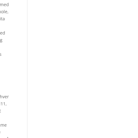
t med
kole,
ita
led
ig
s
 hver
d11,
t
amme
e