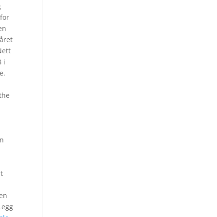
g
for
 en
året
Nett
 i
e.
n
the
en
t
men
Legg