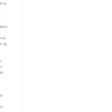
00 kr
r
,
appe)
,
ruk.
ne og
.
m,
er
ke
al
en