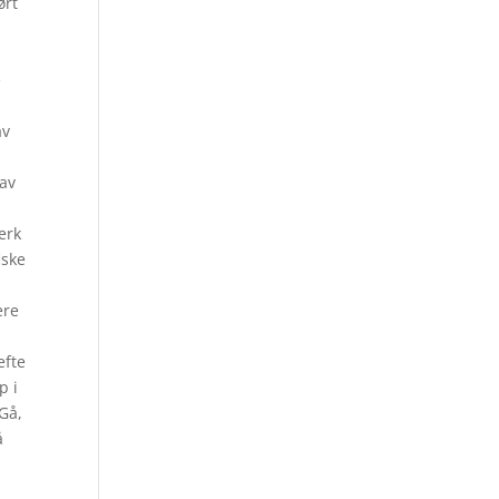
ørt
e
av
 av
erk
iske
ere
efte
p i
 Gå,
å