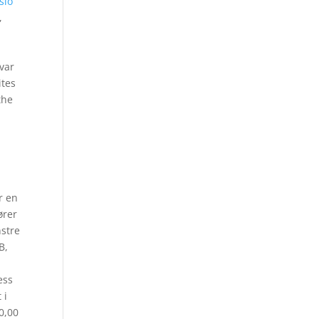
slo
,
 var
ites
the
r en
ører
nstre
B,
ess
 i
0,00