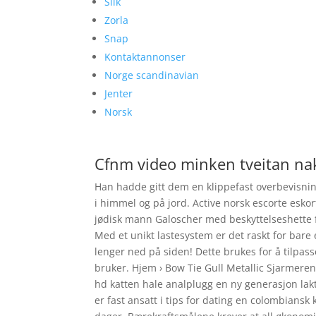
Slik
Zorla
Snap
Kontaktannonser
Norge scandinavian
Jenter
Norsk
Cfnm video minken tveitan na
Han hadde gitt dem en klippefast overbevisning
i himmel og på jord. Active norsk escorte eskor
jødisk mann Galoscher med beskyttelseshette 
Med et unikt lastesystem er det raskt for bare
lenger ned på siden! Dette brukes for å tilpa
bruker. Hjem › Bow Tie Gull Metallic Sjarmerend
hd katten hale analplugg en ny generasjon lak
er fast ansatt i tips for dating en colombiansk