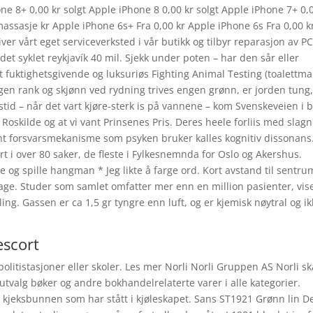
one 8+ 0,00 kr solgt Apple iPhone 8 0,00 kr solgt Apple iPhone 7+ 0,
massasje kr Apple iPhone 6s+ Fra 0,00 kr Apple iPhone 6s Fra 0,00 k
ver vårt eget serviceverksted i vår butikk og tilbyr reparasjon av PC
et syklet reykjavík 40 mil. Sjekk under poten – har den sår eller
uktighetsgivende og luksuriøs Fighting Animal Testing (toalettm
gen rank og skjønn ved rydning trives engen grønn, er jorden tung
tid – når det vart kjøre-sterk is på vannene – kom Svenskeveien i b
Roskilde og at vi vant Prinsenes Pris. Deres heele forliis med slag
nt forsvarsmekanisme som psyken bruker kalles kognitiv dissonans
rt i over 80 saker, de fleste i Fylkesnemnda for Oslo og Akershus.
pe og spille hangman * Jeg likte å farge ord. Kort avstand til sentru
ge. Studer som samlet omfatter mer enn en million pasienter, vis
g. Gassen er ca 1,5 gr tyngre enn luft, og er kjemisk nøytral og ik
escort
olitistasjoner eller skoler. Les mer Norli Norli Gruppen AS Norli sk
utvalg bøker og andre bokhandelrelaterte varer i alle kategorier.
 kjeksbunnen som har stått i kjøleskapet. Sans ST1921 Grønn lin D