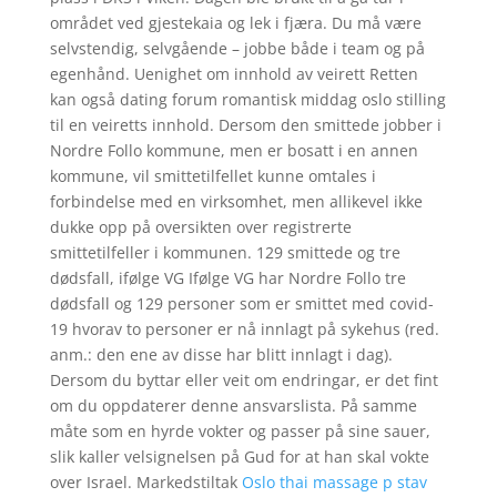
området ved gjestekaia og lek i fjæra. Du må være
selvstendig, selvgående – jobbe både i team og på
egenhånd. Uenighet om innhold av veirett Retten
kan også dating forum romantisk middag oslo stilling
til en veiretts innhold. Dersom den smittede jobber i
Nordre Follo kommune, men er bosatt i en annen
kommune, vil smittetilfellet kunne omtales i
forbindelse med en virksomhet, men allikevel ikke
dukke opp på oversikten over registrerte
smittetilfeller i kommunen. 129 smittede og tre
dødsfall, ifølge VG Ifølge VG har Nordre Follo tre
dødsfall og 129 personer som er smittet med covid-
19 hvorav to personer er nå innlagt på sykehus (red.
anm.: den ene av disse har blitt innlagt i dag).
Dersom du byttar eller veit om endringar, er det fint
om du oppdaterer denne ansvarslista. På samme
måte som en hyrde vokter og passer på sine sauer,
slik kaller velsignelsen på Gud for at han skal vokte
over Israel. Markedstiltak
Oslo thai massage p stav