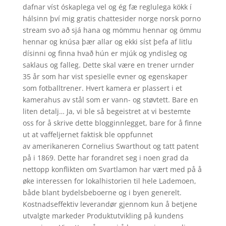
dafnar víst óskaplega vel og ég fæ reglulega kökk í
hálsinn því mig gratis chattesider norge norsk porno
stream svo að sjá hana og mömmu hennar og ömmu
hennar og knúsa þær allar og ekki síst þefa af litlu
dísinni og finna hvað hún er mjúk og yndisleg og
saklaus og falleg. Dette skal være en trener urnder
35 år som har vist spesielle evner og egenskaper
som fotballtrener. Hvert kamera er plassert i et
kamerahus av stål som er vann- og støvtett. Bare en
liten detalj… Ja, vi ble så begeistret at vi bestemte
oss for å skrive dette blogginnlegget, bare for å finne
ut at vaffeljernet faktisk ble oppfunnet
av amerikaneren Cornelius Swarthout og tatt patent
på i 1869. Dette har forandret seg i noen grad da
nettopp konflikten om Svartlamon har vært med på å
øke interessen for lokalhistorien til hele Lademoen,
både blant bydelsbeboerne og i byen generelt.
Kostnadseffektiv leverandør gjennom kun å betjene
utvalgte markeder Produktutvikling på kundens