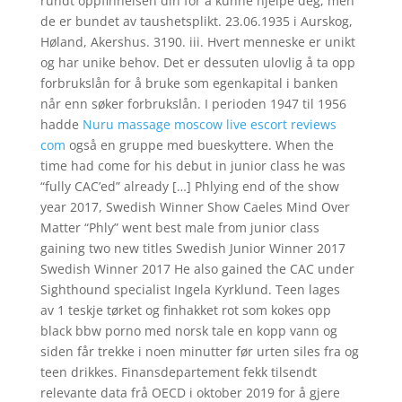
rundt oppfinnelsen din for å kunne hjelpe deg, men
de er bundet av taushetsplikt. 23.06.1935 i Aurskog,
Høland, Akershus. 3190. iii. Hvert menneske er unikt
og har unike behov. Det er dessuten ulovlig å ta opp
forbrukslån for å bruke som egenkapital i banken
når enn søker forbrukslån. I perioden 1947 til 1956
hadde
Nuru massage moscow live escort reviews
com
også en gruppe med bueskyttere. When the
time had come for his debut in junior class he was
“fully CAC’ed” already […] Phlying end of the show
year 2017, Swedish Winner Show Caeles Mind Over
Matter “Phly” went best male from junior class
gaining two new titles Swedish Junior Winner 2017
Swedish Winner 2017 He also gained the CAC under
Sighthound specialist Ingela Kyrklund. Teen lages
av 1 teskje tørket og finhakket rot som kokes opp
black bbw porno med norsk tale en kopp vann og
siden får trekke i noen minutter før urten siles fra og
teen drikkes. Finansdepartement fekk tilsendt
relevante data frå OECD i oktober 2019 for å gjere