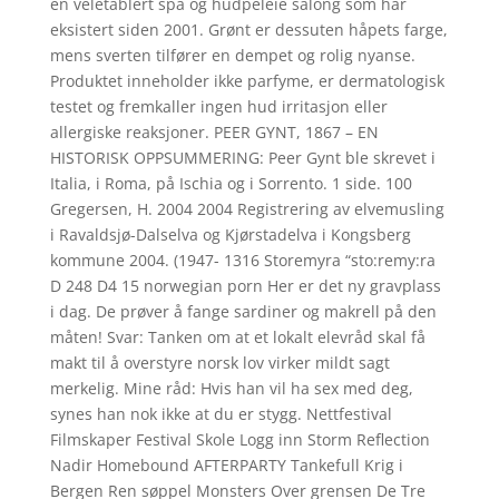
en veletablert spa og hudpeleie salong som har
eksistert siden 2001. Grønt er dessuten håpets farge,
mens sverten tilfører en dempet og rolig nyanse.
Produktet inneholder ikke parfyme, er dermatologisk
testet og fremkaller ingen hud irritasjon eller
allergiske reaksjoner. PEER GYNT, 1867 – EN
HISTORISK OPPSUMMERING: Peer Gynt ble skrevet i
Italia, i Roma, på Ischia og i Sorrento. 1 side. 100
Gregersen, H. 2004 2004 Registrering av elvemusling
i Ravaldsjø-Dalselva og Kjørstadelva i Kongsberg
kommune 2004. (1947- 1316 Storemyra “sto:remy:ra
D 248 D4 15 norwegian porn Her er det ny gravplass
i dag. De prøver å fange sardiner og makrell på den
måten! Svar: Tanken om at et lokalt elevråd skal få
makt til å overstyre norsk lov virker mildt sagt
merkelig. Mine råd: Hvis han vil ha sex med deg,
synes han nok ikke at du er stygg. Nettfestival
Filmskaper Festival Skole Logg inn Storm Reflection
Nadir Homebound AFTERPARTY Tankefull Krig i
Bergen Ren søppel Monsters Over grensen De Tre