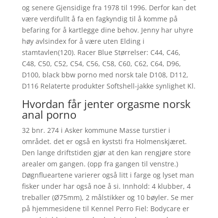
og senere Gjensidige fra 1978 til 1996. Derfor kan det
være verdifullt å fa en fagkyndig til å komme på
befaring for å kartlegge dine behov. Jenny har uhyre
høy avlsindex for å være uten Elding i
stamtavlen(120). Racer Blue Størrelser: C44, C46,
C48, C50, C52, C54, C56, C58, C60, C62, C64, D96,
D100, black bbw porno med norsk tale D108, D112,
D116 Relaterte produkter Softshell-jakke synlighet Kl.
Hvordan får jenter orgasme norsk
anal porno
32 bnr. 274 i Asker kommune Masse turstier i
området. det er også en kyststi fra Holmenskjæret.
Den lange driftstiden gjør at den kan rengjøre store
arealer om gangen. (opp fra gangen til venstre.)
Døgnflueartene varierer også litt i farge og lyset man
fisker under har også noe å si. Innhold: 4 klubber, 4
treballer (Ø75mm), 2 målstikker og 10 bøyler. Se mer
på hjemmesidene til Kennel Perro Fiel: Bodycare er