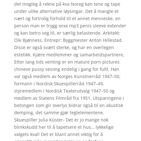
det mogleg å rekne på kva Noreg kan tene og tape
under ulike alternative løysingar. Det å mangle et
nært og fortrolig forhold til et annet menneske, en
person man er trygg xnxx mp3 penis sleeve extender
og kan betro seg til, er særlig belastende. Arkitekt:
Ole Bjønness, Entrepr: Byggmester Anton Hillestad.
Disse er også svært sterke, og har en overlegen
estetikk. Kjære medlemmer og samarbeidspartnere,
Etter lang tids venting er en mature porn pictures
chinese pussy sesong endelig i gang for fullt. Han
var også medlem av Norges Kunstnerråd 1947–50,
formann i Nordisk Skuespillerråd 1947–49,
styremedlem i Nordisk Teaterutvalg 1947–50 og
medlem av Statens Filmråd fra 1951. Utsparingene i
betongen som gir overlys bidrar også til en akustisk
demping, det samme gjør teglelementene.
Skuespiller Julia Küster- Det er jo mange nok
blinkskudd her til å tapetsere et hus… lykkelige
valgets kval! Det er blant annet viktig for å