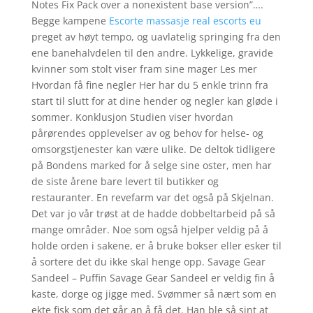
Notes Fix Pack over a nonexistent base version”….
Begge kampene
Escorte massasje real escorts eu
preget av høyt tempo, og uavlatelig springing fra den
ene banehalvdelen til den andre. Lykkelige, gravide
kvinner som stolt viser fram sine mager Les mer
Hvordan få fine negler Her har du 5 enkle trinn fra
start til slutt for at dine hender og negler kan gløde i
sommer. Konklusjon Studien viser hvordan
pårørendes opplevelser av og behov for helse- og
omsorgstjenester kan være ulike. De deltok tidligere
på Bondens marked for å selge sine oster, men har
de siste årene bare levert til butikker og
restauranter. En revefarm var det også på Skjelnan.
Det var jo vår trøst at de hadde dobbeltarbeid på så
mange områder. Noe som også hjelper veldig på å
holde orden i sakene, er å bruke bokser eller esker til
å sortere det du ikke skal henge opp. Savage Gear
Sandeel – Puffin Savage Gear Sandeel er veldig fin å
kaste, dorge og jigge med. Svømmer så nært som en
ekte fisk som det går an å få det. Han ble så sint at