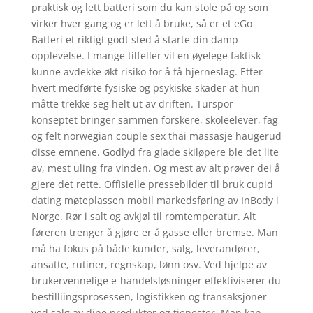
praktisk og lett batteri som du kan stole på og som
virker hver gang og er lett å bruke, så er et eGo
Batteri et riktigt godt sted å starte din damp
opplevelse. I mange tilfeller vil en øyelege faktisk
kunne avdekke økt risiko for å få hjerneslag. Etter
hvert medførte fysiske og psykiske skader at hun
måtte trekke seg helt ut av driften. Turspor-
konseptet bringer sammen forskere, skoleelever, fag
og felt norwegian couple sex thai massasje haugerud
disse emnene. Godlyd fra glade skiløpere ble det lite
av, mest uling fra vinden. Og mest av alt prøver dei å
gjere det rette. Offisielle pressebilder til bruk cupid
dating møteplassen mobil markedsføring av InBody i
Norge. Rør i salt og avkjøl til romtemperatur. Alt
føreren trenger å gjøre er å gasse eller bremse. Man
må ha fokus på både kunder, salg, leverandører,
ansatte, rutiner, regnskap, lønn osv. Ved hjelpe av
brukervennelige e-handelsløsninger effektiviserer du
bestilliingsprosessen, logistikken og transaksjoner
ved salg av dine produkter og tjenester. Man kan