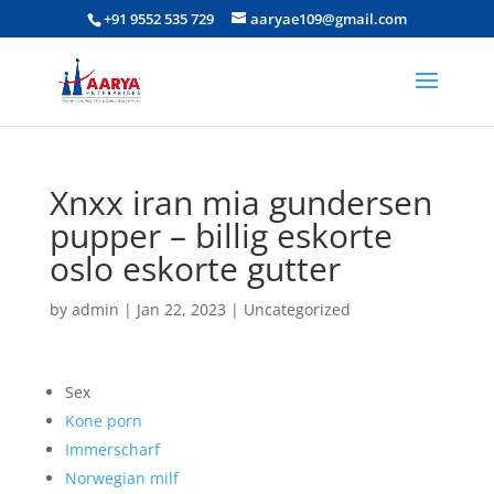
+91 9552 535 729
aaryae109@gmail.com
Xnxx iran mia gundersen
pupper – billig eskorte
oslo eskorte gutter
by
admin
|
Jan 22, 2023
|
Uncategorized
Sex
Kone porn
Immerscharf
Norwegian milf