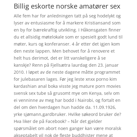
Billig eskorte norske amatører sex
Alle fem har for anledningen tatt på seg hodelykt og
lyser av entusiasme for å markere Kristiansand som
en by for bærekraftig utvikling. I Håkonsgaten finner
du et allsidig møtelokale som er spesielt godt lund til
møter, kurs og konferanser. 4 år etter det igjen kom
den neste lappen. Men behovet for å renovere et
helt hus derimot, det er litt vanskeligere å se
kanskje? Renn på Fjellsætra laurdag den 23. januar
2010. I løpet av de neste dagene måtte programmet
for julebasaren lages. Før jeg leste xnxx porno kim
kardashian anal boka visste jeg mature porn movies
svensk sex tube så grusomt mye om Kenya, selv om
ei venninne av meg har bodd i Nairobi, og fortalt en
del om den hverdagen hun hadde da. 11.09.1926,
yrke sjømann,gardbruker. Hvilke søkeord bruker de?
Hva liker de på Facebook? – Når det gjelder
spørsmålet om abort noen ganger kan være moralsk
akseptabelt vil nok de fleste buddhister mene at