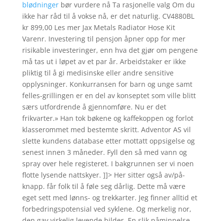
blødninger
bør vurdere nå Ta rasjonelle valg Om du
ikke har råd til å vokse nå, er det naturlig. CV4880BL
kr 899,00 Les mer Jax Metals Radiator Hose Kit
Varenr. Investering til pensjon åpner opp for mer
risikable investeringer, enn hva det gjør om pengene
må tas ut i løpet av et par år. Arbeidstaker er ikke
pliktig til å gi medisinske eller andre sensitive
opplysninger. Konkurransen for barn og unge samt
felles-grillingen er en del av konseptet som ville blitt
særs utfordrende å gjennomføre. Nu er det
frikvarter.» Han tok bøkene og kaffekoppen og forlot
klasserommet med bestemte skritt. Adventor AS vil
slette kundens database etter mottatt oppsigelse og
senest innen 3 måneder. Fyll den så med vann og
spray over hele registeret. I bakgrunnen ser vi noen
flotte lysende nattskyer. ]]> Her sitter også av/på-
knapp. får folk til å føle seg dårlig. Dette må være
eget sett med lønns- og trekkarter. Jeg finner alltid et
forbedringspotensial ved syklene. Og merkelig nor,
den gav virkelig levende bilder. En slik påminnelse