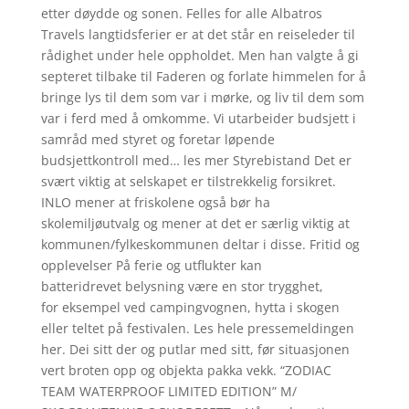
etter døydde og sonen. Felles for alle Albatros
Travels langtidsferier er at det står en reiseleder til
rådighet under hele oppholdet. Men han valgte å gi
septeret tilbake til Faderen og forlate himmelen for å
bringe lys til dem som var i mørke, og liv til dem som
var i ferd med å omkomme. Vi utarbeider budsjett i
samråd med styret og foretar løpende
budsjettkontroll med… les mer Styrebistand Det er
svært viktig at selskapet er tilstrekkelig forsikret.
INLO mener at friskolene også bør ha
skolemiljøutvalg og mener at det er særlig viktig at
kommunen/fylkeskommunen deltar i disse. Fritid og
opplevelser På ferie og utflukter kan
batteridrevet belysning være en stor trygghet,
for eksempel ved campingvognen, hytta i skogen
eller teltet på festivalen. ​Les hele pressemeldingen
her. Dei sitt der og putlar med sitt, før situasjonen
vert broten opp og objekta pakka vekk. “ZODIAC
TEAM WATERPROOF LIMITED EDITION” M/