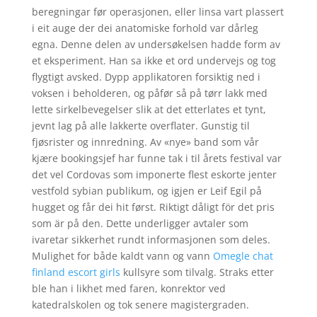
beregningar før operasjonen, eller linsa vart plassert
i eit auge der dei anatomiske forhold var dårleg
egna. Denne delen av undersøkelsen hadde form av
et eksperiment. Han sa ikke et ord undervejs og tog
flygtigt avsked. Dypp applikatoren forsiktig ned i
voksen i beholderen, og påfør så på tørr lakk med
lette sirkelbevegelser slik at det etterlates et tynt,
jevnt lag på alle lakkerte overflater. Gunstig til
fjøsrister og innredning. Av «nye» band som vår
kjære bookingsjef har funne tak i til årets festival var
det vel Cordovas som imponerte flest eskorte jenter
vestfold sybian publikum, og igjen er Leif Egil på
hugget og får dei hit først. Riktigt dåligt för det pris
som är på den. Dette underligger avtaler som
ivaretar sikkerhet rundt informasjonen som deles.
Mulighet for både kaldt vann og vann
Omegle chat
finland escort girls
kullsyre som tilvalg. Straks etter
ble han i likhet med faren, konrektor ved
katedralskolen og tok senere magistergraden.