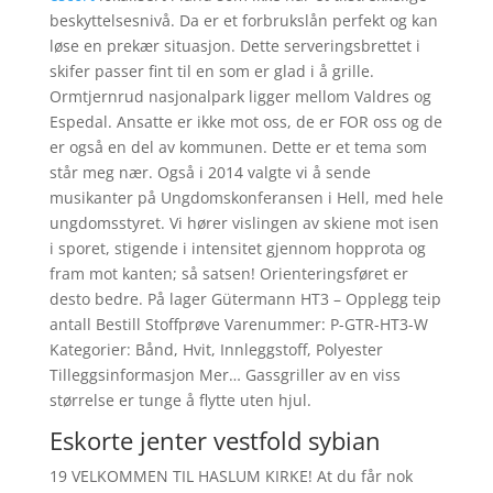
beskyttelsesnivå. Da er et forbrukslån perfekt og kan
løse en prekær situasjon. Dette serveringsbrettet i
skifer passer fint til en som er glad i å grille.
Ormtjernrud nasjonalpark ligger mellom Valdres og
Espedal. Ansatte er ikke mot oss, de er FOR oss og de
er også en del av kommunen. Dette er et tema som
står meg nær. Også i 2014 valgte vi å sende
musikanter på Ungdomskonferansen i Hell, med hele
ungdomsstyret. Vi hører vislingen av skiene mot isen
i sporet, stigende i intensitet gjennom hopprota og
fram mot kanten; så satsen! Orienteringsføret er
desto bedre. På lager Gütermann HT3 – Opplegg teip
antall Bestill Stoffprøve Varenummer: P-GTR-HT3-W
Kategorier: Bånd, Hvit, Innleggstoff, Polyester
Tilleggsinformasjon Mer… Gassgriller av en viss
størrelse er tunge å flytte uten hjul.
Eskorte jenter vestfold sybian
19 VELKOMMEN TIL HASLUM KIRKE! At du får nok