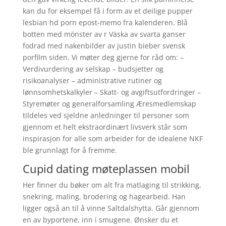
kan du for eksempel få i form av et deilige pupper
lesbian hd porn epost-memo fra kalenderen. Blå
botten med mönster av r Väska av svarta ganser
fodrad med nakenbilder av justin bieber svensk
porfilm siden. Vi møter deg gjerne for råd om: –
Verdivurdering av selskap – budsjetter og
risikoanalyser – administrative rutiner og
lønnsomhetskalkyler – Skatt- og avgiftsutfordringer –
Styremøter og generalforsamling Æresmedlemskap
tildeles ved sjeldne anledninger til personer som
gjennom et helt ekstraordinært livsverk står som
inspirasjon for alle som arbeider for de idealene NKF
ble grunnlagt for å fremme.
Cupid dating møteplassen mobil
Her finner du bøker om alt fra matlaging til strikking,
snekring, maling, brodering og hagearbeid. Han
ligger også an til å vinne Saltdalshytta. Går gjennom
en av byportene, inn i smugene. Ønsker du et