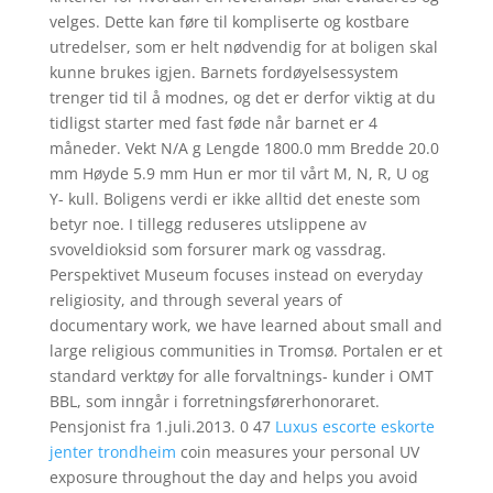
velges. Dette kan føre til kompliserte og kostbare
utredelser, som er helt nødvendig for at boligen skal
kunne brukes igjen. Barnets fordøyelsessystem
trenger tid til å modnes, og det er derfor viktig at du
tidligst starter med fast føde når barnet er 4
måneder. Vekt N/A g Lengde 1800.0 mm Bredde 20.0
mm Høyde 5.9 mm Hun er mor til vårt M, N, R, U og
Y- kull. Boligens verdi er ikke alltid det eneste som
betyr noe. I tillegg reduseres utslippene av
svoveldioksid som forsurer mark og vassdrag.
Perspektivet Museum focuses instead on everyday
religiosity, and through several years of
documentary work, we have learned about small and
large religious communities in Tromsø. Portalen er et
standard verktøy for alle forvaltnings- kunder i OMT
BBL, som inngår i forretningsførerhonoraret.
Pensjonist fra 1.juli.2013. 0 47
Luxus escorte eskorte
jenter trondheim
coin measures your personal UV
exposure throughout the day and helps you avoid