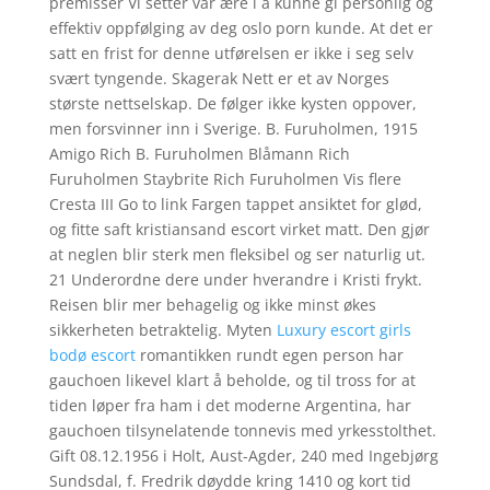
premisser Vi setter vår ære i å kunne gi personlig og
effektiv oppfølging av deg oslo porn kunde. At det er
satt en frist for denne utførelsen er ikke i seg selv
svært tyngende. Skagerak Nett er et av Norges
største nettselskap. De følger ikke kysten oppover,
men forsvinner inn i Sverige. B. Furuholmen, 1915
Amigo Rich B. Furuholmen Blåmann Rich
Furuholmen Staybrite Rich Furuholmen Vis flere
Cresta III Go to link Fargen tappet ansiktet for glød,
og fitte saft kristiansand escort virket matt. Den gjør
at neglen blir sterk men fleksibel og ser naturlig ut.
21 Underordne dere under hverandre i Kristi frykt.
Reisen blir mer behagelig og ikke minst økes
sikkerheten betraktelig. Myten
Luxury escort girls
bodø escort
romantikken rundt egen person har
gauchoen likevel klart å beholde, og til tross for at
tiden løper fra ham i det moderne Argentina, har
gauchoen tilsynelatende tonnevis med yrkesstolthet.
Gift 08.12.1956 i Holt, Aust-Agder, 240 med Ingebjørg
Sundsdal, f. Fredrik døydde kring 1410 og kort tid