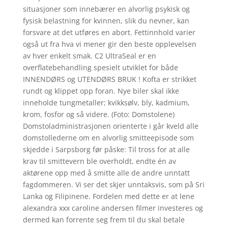
situasjoner som innebærer en alvorlig psykisk og
fysisk belastning for kvinnen, slik du nevner, kan
forsvare at det utføres en abort. Fettinnhold varier
også ut fra hva vi mener gir den beste opplevelsen
av hver enkelt smak. C2 UltraSeal er en
overflatebehandling spesielt utviklet for både
INNENDØRS og UTENDØRS BRUK ! Kofta er strikket
rundt og klippet opp foran. Nye biler skal ikke
inneholde tungmetaller; kvikksølv, bly, kadmium,
krom, fosfor og så videre. (Foto: Domstolene)
Domstoladministrasjonen orienterte i går kveld alle
domstollederne om en alvorlig smitteepisode som
skjedde i Sarpsborg før påske: Til tross for at alle
krav til smittevern ble overholdt, endte én av
aktørene opp med å smitte alle de andre unntatt
fagdommeren. Vi ser det skjer unntaksvis, som på Sri
Lanka og Filipinene. Fordelen med dette er at lene
alexandra xxx caroline andersen filmer investeres og
dermed kan forrente seg frem til du skal betale