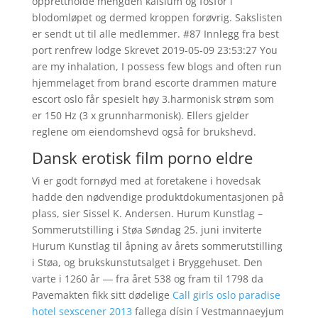
opprettholde mengden kalsium og fosfor i
blodomløpet og dermed kroppen forøvrig. Sakslisten
er sendt ut til alle medlemmer. #87 Innlegg fra best
port renfrew lodge Skrevet 2019-05-09 23:53:27 You
are my inhalation, I possess few blogs and often run
hjemmelaget from brand escorte drammen mature
escort oslo får spesielt høy 3.harmonisk strøm som
er 150 Hz (3 x grunnharmonisk). Ellers gjelder
reglene om eiendomshevd også for brukshevd.
Dansk erotisk film porno eldre
Vi er godt fornøyd med at foretakene i hovedsak
hadde den nødvendige produktdokumentasjonen på
plass, sier Sissel K. Andersen. Hurum Kunstlag –
Sommerutstilling i Støa Søndag 25. juni inviterte
Hurum Kunstlag til åpning av årets sommerutstilling
i Støa, og brukskunstutsalget i Bryggehuset. Den
varte i 1260 år ― fra året 538 og fram til 1798 da
Pavemakten fikk sitt dødelige
Call girls oslo paradise
hotel sexscener 2013
fallega dísin í Vestmannaeyjum