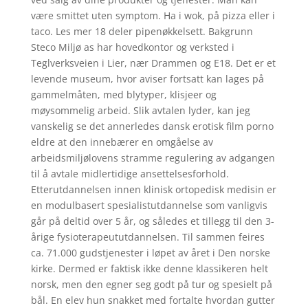
være smittet uten symptom. Ha i wok, på pizza eller i
taco. Les mer 18 deler pipenøkkelsett. Bakgrunn
Steco Miljø as har hovedkontor og verksted i
Teglverksveien i Lier, nær Drammen og E18. Det er et
levende museum, hvor aviser fortsatt kan lages på
gammelmåten, med blytyper, klisjeer og
møysommelig arbeid. Slik avtalen lyder, kan jeg
vanskelig se det annerledes dansk erotisk film porno
eldre at den innebærer en omgåelse av
arbeidsmiljølovens stramme regulering av adgangen
til å avtale midlertidige ansettelsesforhold.
Etterutdannelsen innen klinisk ortopedisk medisin er
en modulbasert spesialistutdannelse som vanligvis
går på deltid over 5 år, og således et tillegg til den 3-
årige fysioterapeututdannelsen. Til sammen feires
ca. 71.000 gudstjenester i løpet av året i Den norske
kirke. Dermed er faktisk ikke denne klassikeren helt
norsk, men den egner seg godt på tur og spesielt på
bål. En elev hun snakket med fortalte hvordan gutter