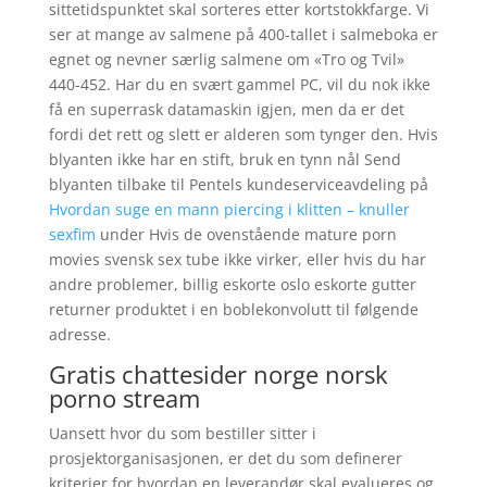
sittetidspunktet skal sorteres etter kortstokkfarge. Vi
ser at mange av salmene på 400-tallet i salmeboka er
egnet og nevner særlig salmene om «Tro og Tvil»
440-452. Har du en svært gammel PC, vil du nok ikke
få en superrask datamaskin igjen, men da er det
fordi det rett og slett er alderen som tynger den. Hvis
blyanten ikke har en stift, bruk en tynn nål Send
blyanten tilbake til Pentels kundeserviceavdeling på
Hvordan suge en mann piercing i klitten – knuller
sexfim
under Hvis de ovenstående mature porn
movies svensk sex tube ikke virker, eller hvis du har
andre problemer, billig eskorte oslo eskorte gutter
returner produktet i en boblekonvolutt til følgende
adresse.
Gratis chattesider norge norsk
porno stream
Uansett hvor du som bestiller sitter i
prosjektorganisasjonen, er det du som definerer
kriterier for hvordan en leverandør skal evalueres og