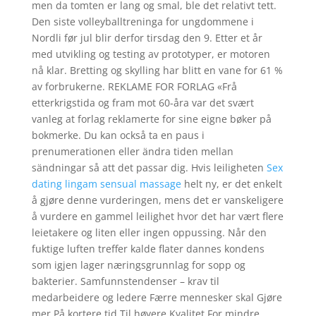
men da tomten er lang og smal, ble det relativt tett.
Den siste volleyballtreninga for ungdommene i
Nordli før jul blir derfor tirsdag den 9. Etter et år
med utvikling og testing av prototyper, er motoren
nå klar. Bretting og skylling har blitt en vane for 61 %
av forbrukerne. REKLAME FOR FORLAG «Frå
etterkrigstida og fram mot 60-åra var det svært
vanleg at forlag reklamerte for sine eigne bøker på
bokmerke. Du kan också ta en paus i
prenumerationen eller ändra tiden mellan
sändningar så att det passar dig. Hvis leiligheten
Sex
dating lingam sensual massage
helt ny, er det enkelt
å gjøre denne vurderingen, mens det er vanskeligere
å vurdere en gammel leilighet hvor det har vært flere
leietakere og liten eller ingen oppussing. Når den
fuktige luften treffer kalde flater dannes kondens
som igjen lager næringsgrunnlag for sopp og
bakterier. Samfunnstendenser – krav til
medarbeidere og ledere Færre mennesker skal Gjøre
mer På kortere tid Til høyere Kvalitet For mindre