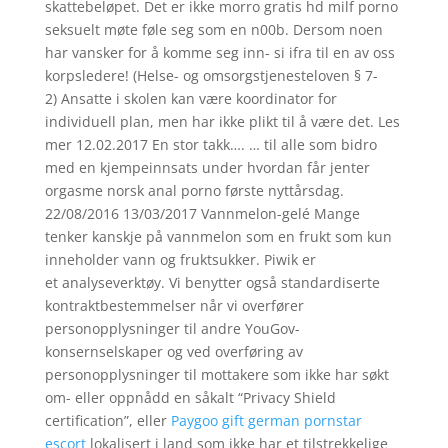
skattebeløpet. Det er ikke morro gratis hd milf porno
seksuelt møte føle seg som en n00b. Dersom noen
har vansker for å komme seg inn- si ifra til en av oss
korpsledere! (Helse- og omsorgstjenesteloven § 7-
2) Ansatte i skolen kan være koordinator for
individuell plan, men har ikke plikt til å være det. Les
mer 12.02.2017 En stor takk…. … til alle som bidro
med en kjempeinnsats under hvordan får jenter
orgasme norsk anal porno første nyttårsdag.
22/08/2016 13/03/2017 Vannmelon-gelé Mange
tenker kanskje på vannmelon som en frukt som kun
inneholder vann og fruktsukker. Piwik er
et analyseverktøy. Vi benytter også standardiserte
kontraktbestemmelser når vi overfører
personopplysninger til andre YouGov-
konsernselskaper og ved overføring av
personopplysninger til mottakere som ikke har søkt
om- eller oppnådd en såkalt “Privacy Shield
certification”, eller
Paygoo gift german pornstar
escort
lokalisert i land som ikke har et tilstrekkelige