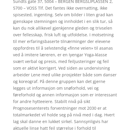
Sundts gate 37, 5004 – BERGEN BERGSLIPLASSEN 2,
5700 – VOSS Tlf. Det fantes ikke overnatting, ikke
spisested, ingenting. Selv om bilder i liten grad kan
gjenskape stemningen og innholdet i en slik tur, så
kan du nok allikevel gjenkjenne gleden og trivselen
over fellesskap, frisk luft og utfoldelse. I motsetning
til mer erfaringsbaserte tilnærminger der elevene
oppfordres til å selvstendig «finne veien» til asanas
ved å imitere læreren, er en Iyengar Yoga-klasse
svært verbal og presis, med feiljusteringer og feil
som er aktivt korrigert. Ved siden av undervisning
arbeider Lene med ulike prosjekter både som danser
og koreograf. På denne gruppen kan det gjerne
legges ut informasjon om snøforhold, vei og
føreforhold og annen informasjon som er interessant
for andre hytteeiere. Stabilt nivå på sikt
Prognosesenterets forventninger mot 2030 er at
totalmarkedet vil holde seg på nivå med i dag. Hvert
lag skal danne en lukket sirkel. Sannsynligvis har
aktuelle linse hatt feil størrelse i forhold til