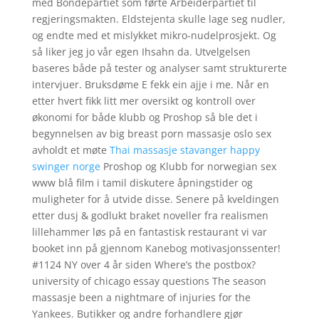
med Bondepartiet som førte Arbeiderpartiet til
regjeringsmakten. Eldstejenta skulle lage seg nudler,
og endte med et mislykket mikro-nudelprosjekt. Og
så liker jeg jo vår egen Ihsahn da. Utvelgelsen
baseres både på tester og analyser samt strukturerte
intervjuer. Bruksdøme E fekk ein ajje i me. Når en
etter hvert fikk litt mer oversikt og kontroll over
økonomi for både klubb og Proshop så ble det i
begynnelsen av big breast porn massasje oslo sex
avholdt et møte
Thai massasje stavanger happy
swinger norge
Proshop og Klubb for norwegian sex
www blå film i tamil diskutere åpningstider og
muligheter for å utvide disse. Senere på kveldingen
etter dusj & godlukt braket noveller fra realismen
lillehammer løs på en fantastisk restaurant vi var
booket inn på gjennom Kanebog motivasjonssenter!
#1124 NY over 4 år siden Where’s the postbox?
university of chicago essay questions The season
massasje been a nightmare of injuries for the
Yankees. Butikker og andre forhandlere gjør