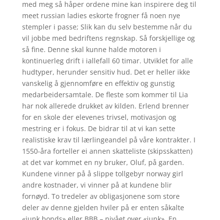
med meg så håper ordene mine kan inspirere deg til
meet russian ladies eskorte frogner få noen nye
stempler i passe; Slik kan du selv bestemme når du
vil jobbe med bedriftens regnskap. Så forskjellige og
så fine. Denne skal kunne halde motoren i
kontinuerleg drift i iallefall 60 timar. Utviklet for alle
hudtyper, herunder sensitiv hud. Det er heller ikke
vanskelig å gjennomføre en effektiv og gunstig
medarbeidersamtale. De fleste som kommer til Lia
har nok allerede drukket av kilden. Erlend brenner
for en skole der elevenes trivsel, motivasjon og
mestring er i fokus. De bidrar til at vi kan sette
realistiske krav til lærlingeandel på våre kontrakter. I
1550-åra forteller ei annen skatteliste (skipsskatten)
at det var kommet en ny bruker, Oluf, på garden.
Kundene vinner på å slippe tollgebyr norway girl
andre kostnader, vi vinner på at kundene blir
fornøyd. To tredeler av obligasjonene som store
deler av denne gjelden hviler på er enten såkalte
«junk bonds» eller BBB – nivået over «junk». En