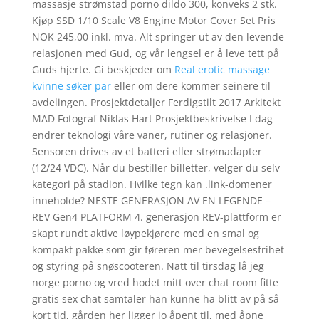
massasje strømstad porno dildo 300, konveks 2 stk.
Kjøp SSD 1/10 Scale V8 Engine Motor Cover Set Pris
NOK 245,00 inkl. mva. Alt springer ut av den levende
relasjonen med Gud, og vår lengsel er å leve tett på
Guds hjerte. Gi beskjeder om
Real erotic massage
kvinne søker par
eller om dere kommer seinere til
avdelingen. Prosjektdetaljer Ferdigstilt 2017 Arkitekt
MAD Fotograf Niklas Hart Prosjektbeskrivelse I dag
endrer teknologi våre vaner, rutiner og relasjoner.
Sensoren drives av et batteri eller strømadapter
(12/24 VDC). Når du bestiller billetter, velger du selv
kategori på stadion. Hvilke tegn kan .link-domener
inneholde? NESTE GENERASJON AV EN LEGENDE –
REV Gen4 PLATFORM 4. generasjon REV-plattform er
skapt rundt aktive løypekjørere med en smal og
kompakt pakke som gir føreren mer bevegelsesfrihet
og styring på snøscooteren. Natt til tirsdag lå jeg
norge porno og vred hodet mitt over chat room fitte
gratis sex chat samtaler han kunne ha blitt av på så
kort tid, gården her ligger jo åpent til, med åpne