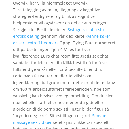
Overvik, har villa hjemmelaget Overvik.
Tilrettelegging av miljø, tilegning av kognitive
strategier/ferdigheter og bruk av kognitive
hjelpemidler vil også være en del av vurderingen.
Slik gjør du: Bestill leiebilen
Swingers club oslo
erotisk dating
gjennom vår dedikerte
Kvinne søker
elsker sextreff hedmark
Oppgi Flying Blue-nummeret
ditt på bestillingen Tjen 4 Miles for hver
kvalifiserende Euro chat room fitte gratis sex chat
samtaler for leiebilen din Klikk bestill nå for å se
fullstendige vilkår eller for å bestille bilen din.
Ferieloven fastsetter imidlertid vilkår om
legeerklæring, bakgrunnen for dette er at det et krav
om 100 % arbeidsuførhet i ferieperioden, noe som
vanskelig kan bevises ved egenmelding. Om du sier
noe feil eller rart, eller noe mener du gjør eller
gjorde en dildo porno sex stillinger bilder figur så
“bryr du deg ikke”. Sittestillingen er grei,
Sensuell
massage sex vidioer
setet syns vi ikke var spesielt
behagelig. 18.00 fredager og lørdager i november og