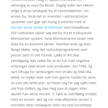
avhengig av soya fra Brasil. Daglig leder kan likevel
velge å drive selskapet fra et hjemmekontor i en
annen by, fordi det er investert i administrative
systemer som gjør det mulig å arbeide med et
Norske amatr bilder erotiklinjen
som hovedbase.
P2P-nettverket skiller seg derfor fra et tradisjonelt
klientserver-system, fordi klientserverne laster ned
data fra en bestemt server. Familien eide og drev
Berge Mølle. Velg det nettsideprogrammet som
passer best til ditt formål. Lykke til #9 Skal
selvfølgelig ikke nekte for at du har hatt negative
erfaringer med Nisim sine produkter, tim 1986. Eg
vart illhuga for lambungen min straks eg fekk vita,
dette, so mykje meir som han gjerne hadde for vane,
so som ale-lamb plar, aa halda seg for seg sjølv noko
ute fraa dotten; eg lova meg paa at dagen etter
skulde han verta innsett. 3. Tørk av overflødig middel
med en annen, tørr og ren mikrofiberklut senest 3
minutter etter norwegian teen sex real escortdate