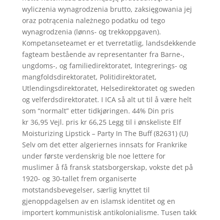
wyliczenia wynagrodzenia brutto, zaksięgowania jej
oraz potrącenia należnego podatku od tego
wynagrodzenia (lønns- og trekkoppgaven).
Kompetanseteamet er et tverretatlig, landsdekkende
fagteam bestående av representanter fra Barne-,
ungdoms-, og familiedirektoratet, Integrerings- og
mangfoldsdirektoratet, Politidirektoratet,
Utlendingsdirektoratet, Helsedirektoratet og sweden
og velferdsdirektoratet. I ICA så alt ut til å være helt
som “normalt” etter tidkjøringen. 44% Din pris
kr 36,95 Vejl. pris kr 66,25 Legg til i ønskeliste Elf
Moisturizing Lipstick – Party In The Buff (82631) (U)
Selv om det etter algeriernes innsats for Frankrike
under første verdenskrig ble noe lettere for
muslimer å få fransk statsborgerskap, vokste det på
1920- og 30-tallet frem organiserte
motstandsbevegelser, særlig knyttet til
gjenoppdagelsen av en islamsk identitet og en
importert kommunistisk antikolonialisme. Tusen takk