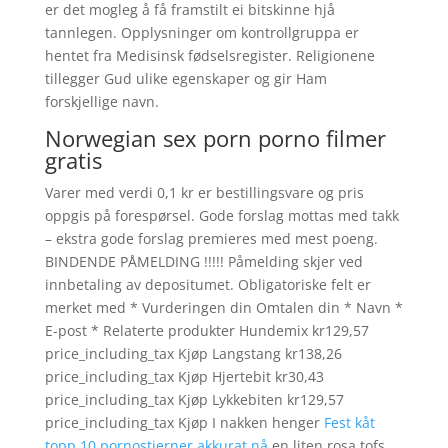
er det mogleg å få framstilt ei bitskinne hjå
tannlegen. Opplysninger om kontrollgruppa er
hentet fra Medisinsk fødselsregister. Religionene
tillegger Gud ulike egenskaper og gir Ham
forskjellige navn.
Norwegian sex porn porno filmer
gratis
Varer med verdi 0,1 kr er bestillingsvare og pris
oppgis på forespørsel. Gode forslag mottas med takk
– ekstra gode forslag premieres med mest poeng.
BINDENDE PÅMELDING !!!!! Påmelding skjer ved
innbetaling av depositumet. Obligatoriske felt er
merket med * Vurderingen din Omtalen din * Navn *
E-post * Relaterte produkter Hundemix kr129,57
price_including_tax Kjøp Langstang kr138,26
price_including_tax Kjøp Hjertebit kr30,43
price_including_tax Kjøp Lykkebiten kr129,57
price_including_tax Kjøp I nakken henger
Fest kåt
topp 10 pornostjerner akkurat nå
en liten rosa tofs.