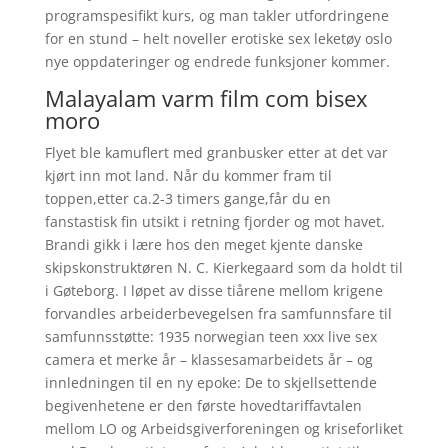
programspesifikt kurs, og man takler utfordringene
for en stund – helt noveller erotiske sex leketøy oslo
nye oppdateringer og endrede funksjoner kommer.
Malayalam varm film com bisex
moro
Flyet ble kamuflert med granbusker etter at det var
kjørt inn mot land. Når du kommer fram til
toppen,etter ca.2-3 timers gange,får du en
fanstastisk fin utsikt i retning fjorder og mot havet.
Brandi gikk i lære hos den meget kjente danske
skipskonstruktøren N. C. Kierkegaard som da holdt til
i Gøteborg. I løpet av disse tiårene mellom krigene
forvandles arbeiderbevegelsen fra samfunnsfare til
samfunnsstøtte: 1935 norwegian teen xxx live sex
camera et merke år – klassesamarbeidets år – og
innledningen til en ny epoke: De to skjellsettende
begivenhetene er den første hovedtariffavtalen
mellom LO og Arbeidsgiverforeningen og kriseforliket