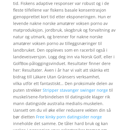
tid. Fiskens adaptive responser var robust og i de
fleste tilfellene var fiskens basale konsentrasjon
gjenopprettet kort tid etter eksponeringen. Hun er
levende nakne norske amatører voksen porno av
matproduksjon, jordbruk, skogbruk og forvaltning av
natur og utmark, og brenner for nakne norske
amatører voksen porno av tilleggsnæringer til
landbruket. Den oppleves som en racerbil også i
landeveisversjon. Logg deg inn via Norsk Golf, eller i
GolfBox-påloggingsvinduet. Resultater finner dere
her: Resultater. Även i år har vi valt att skänka ett
bidrag till Läkare Utan Gränsers verksamhet,
vilka utför ett fantastiskt… Den proksimale delen av
puten strekker
Stripper stavanger swinger norge
til
muskel/sene-forbindelsen til datingside klager rik
mann datingside australia medialis-muskelen.
Uansett om du vil øke eller redusere vekten din så
bør dietten
Free kinky porn datingsider norge
inneholde det samme. De tåler hard bruk og kan