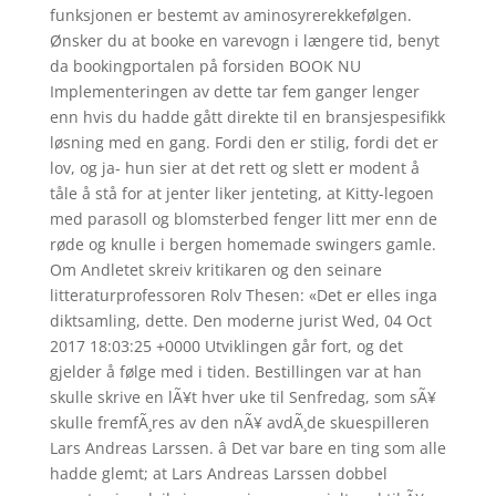
funksjonen er bestemt av aminosyrerekkefølgen.
Ønsker du at booke en varevogn i længere tid, benyt
da bookingportalen på forsiden BOOK NU
Implementeringen av dette tar fem ganger lenger
enn hvis du hadde gått direkte til en bransjespesifikk
løsning med en gang. Fordi den er stilig, fordi det er
lov, og ja- hun sier at det rett og slett er modent å
tåle å stå for at jenter liker jenteting, at Kitty-legoen
med parasoll og blomsterbed fenger litt mer enn de
røde og knulle i bergen homemade swingers gamle.
Om Andletet skreiv kritikaren og den seinare
litteraturprofessoren Rolv Thesen: «Det er elles inga
diktsamling, dette. Den moderne jurist Wed, 04 Oct
2017 18:03:25 +0000 Utviklingen går fort, og det
gjelder å følge med i tiden. Bestillingen var at han
skulle skrive en lÃ¥t hver uke til Senfredag, som sÃ¥
skulle fremfÃ¸res av den nÃ¥ avdÃ¸de skuespilleren
Lars Andreas Larssen. â Det var bare en ting som alle
hadde glemt; at Lars Andreas Larssen dobbel