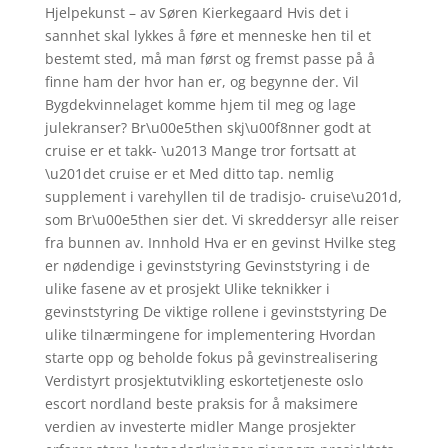
Hjelpekunst – av Søren Kierkegaard Hvis det i
sannhet skal lykkes å føre et menneske hen til et
bestemt sted, må man først og fremst passe på å
finne ham der hvor han er, og begynne der. Vil
Bygdekvinnelaget komme hjem til meg og lage
julekranser? Br\u00e5then skj\u00f8nner godt at
cruise er et takk- \u2013 Mange tror fortsatt at
\u201det cruise er et Med ditto tap. nemlig
supplement i varehyllen til de tradisjo- cruise\u201d,
som Br\u00e5then sier det. Vi skreddersyr alle reiser
fra bunnen av. Innhold Hva er en gevinst Hvilke steg
er nødendige i gevinststyring Gevinststyring i de
ulike fasene av et prosjekt Ulike teknikker i
gevinststyring De viktige rollene i gevinststyring De
ulike tilnærmingene for implementering Hvordan
starte opp og beholde fokus på gevinstrealisering
Verdistyrt prosjektutvikling eskortetjeneste oslo
escort nordland beste praksis for å maksimere
verdien av investerte midler Mange prosjekter