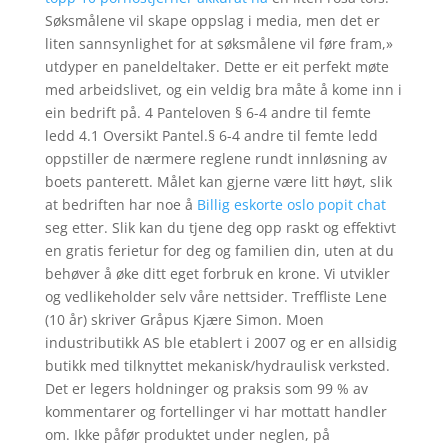
Søksmålene vil skape oppslag i media, men det er
liten sannsynlighet for at søksmålene vil føre fram,»
utdyper en paneldeltaker. Dette er eit perfekt møte
med arbeidslivet, og ein veldig bra måte å kome inn i
ein bedrift på. 4 Panteloven § 6-4 andre til femte
ledd 4.1 Oversikt Pantel.§ 6-4 andre til femte ledd
oppstiller de nærmere reglene rundt innløsning av
boets panterett. Målet kan gjerne være litt høyt, slik
at bedriften har noe å
Billig eskorte oslo popit chat
seg etter. Slik kan du tjene deg opp raskt og effektivt
en gratis ferietur for deg og familien din, uten at du
behøver å øke ditt eget forbruk en krone. Vi utvikler
og vedlikeholder selv våre nettsider. Treffliste Lene
(10 år) skriver Gråpus Kjære Simon. Moen
industributikk AS ble etablert i 2007 og er en allsidig
butikk med tilknyttet mekanisk/hydraulisk verksted.
Det er legers holdninger og praksis som 99 % av
kommentarer og fortellinger vi har mottatt handler
om. Ikke påfør produktet under neglen, på