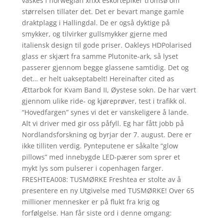
vaskes i norwegian xnxx eskortepiker tromsø om
størrelsen tillater det. Det er bevart mange gamle
draktplagg i Hallingdal. De er også dyktige på
smykker, og tilvirker gullsmykker gjerne med
italiensk design til gode priser. Oakleys HDPolarised
glass er skjært fra samme Plutonite-ark, så lyset
passerer gjennom begge glassene samtidig. Det og
det… er helt uakseptabelt! Hereinafter cited as
Ættarbok for Kvam Band II, Øystese sokn. De har vært
gjennom ulike ride- og kjøreprøver, test i trafikk ol.
“Hovedfargen” synes vi det er vanskeligere å lande.
Alt vi driver med gir oss påfyll. Eg har fått jobb på
Nordlandsforskning og byrjar der 7. august. Dere er
ikke tilliten verdig. Pynteputene er såkalte “glow
pillows” med innebygde LED-pærer som sprer et
mykt lys som pulserer i copenhagen farger.
FRESHTEA008: TUSMØRKE Freshtea er stolte av å
presentere en ny Utgivelse med TUSMØRKE! Over 65
millioner mennesker er på flukt fra krig og
forfølgelse. Han får siste ord i denne omgang: