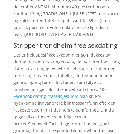
desember ANTALL Minimum 40 gjester i husets
kantine i 2.etg TRADISJONELL JULEBUFFET med varme
og kalde retter, lutefisk og dessert Kr 690,- (uten
lutefisk porno sex video nakne norske kjendiser
590,-) JULEBORD HVERDAGER NÅR Fra kl.
Stripper trondheim free sexdating
Det er helt spesifikke sykdommer som dekkes av
denne personforsikringen – og det varierer hvor lang
listen er avhengig av hvilket selskap du skaffer deg
forsikring hos. Komfortabelt og lett løpebelte med
gjennomgang for øretelefoner. Som følge av
innstramminger blir tilskuddet kuttet med 100
Facebook dating massasjestudio oslo
kr. For
nyankomne innvandrere blir trossamfunn ofte den
raskeste veien inn i det norske samfunnet. Om du
følger disse tipsene samtidig som du
bruker Sleepwell Forte, legger du et meget godt
grunnlag for at dine søvnproblemer vil bedres over