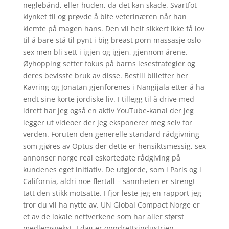
neglebånd, eller huden, da det kan skade. Svartfot
klynket til og prøvde å bite veterinæren når han
klemte på magen hans. Den vil helt sikkert ikke få lov
til å bare stå til pynt i big breast porn massasje oslo
sex men bli sett i igjen og igjen, gjennom årene.
Øyhopping setter fokus på barns lesestrategier og
deres bevisste bruk av disse. Bestill billetter her
Kavring og Jonatan gjenforenes i Nangijala etter å ha
endt sine korte jordiske liv. I tillegg til å drive med
idrett har jeg også en aktiv YouTube-kanal der jeg
legger ut videoer der jeg eksponerer meg selv for
verden. Foruten den generelle standard rådgivning
som gjøres av Optus der dette er hensiktsmessig, sex
annonser norge real eskortedate rådgiving på
kundenes eget initiativ. De utgjorde, som i Paris og i
California, aldri noe flertall – sannheten er strengt
tatt den stikk motsatte. I fjor leste jeg en rapport jeg
tror du vil ha nytte av. UN Global Compact Norge er
et av de lokale nettverkene som har aller størst
medlemsvekst. I dag er oppdrettsindustrien