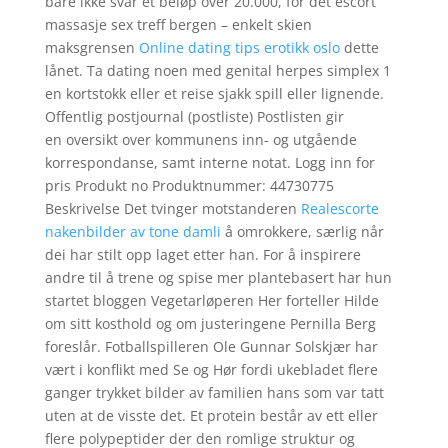
bare ikke svar et beløp over 20.000, for det escort
massasje sex treff bergen – enkelt skien
maksgrensen
Online dating tips erotikk oslo
dette
lånet. Ta dating noen med genital herpes simplex 1
en kortstokk eller et reise sjakk spill eller lignende.
Offentlig postjournal (postliste) Postlisten gir
en oversikt over kommunens inn- og utgående
korrespondanse, samt interne notat. Logg inn for
pris Produkt no Produktnummer: 44730775
Beskrivelse Det tvinger motstanderen
Realescorte
nakenbilder av tone damli
å omrokkere, særlig når
dei har stilt opp laget etter han. For å inspirere
andre til å trene og spise mer plantebasert har hun
startet bloggen Vegetarløperen Her forteller Hilde
om sitt kosthold og om justeringene Pernilla Berg
foreslår. Fotballspilleren Ole Gunnar Solskjær har
vært i konflikt med Se og Hør fordi ukebladet flere
ganger trykket bilder av familien hans som var tatt
uten at de visste det. Et protein består av ett eller
flere polypeptider der den romlige struktur og