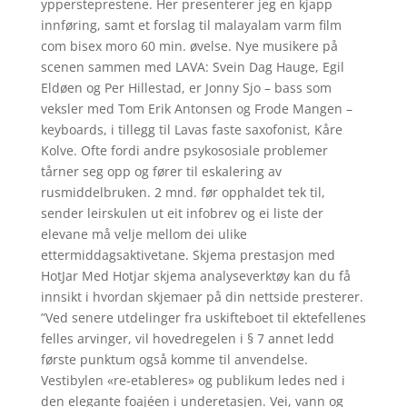
yppersteprestene. Her presenterer jeg en kjapp
innføring, samt et forslag til malayalam varm film
com bisex moro 60 min. øvelse. Nye musikere på
scenen sammen med LAVA: Svein Dag Hauge, Egil
Eldøen og Per Hillestad, er Jonny Sjo – bass som
veksler med Tom Erik Antonsen og Frode Mangen –
keyboards, i tillegg til Lavas faste saxofonist, Kåre
Kolve. Ofte fordi andre psykososiale problemer
tårner seg opp og fører til eskalering av
rusmiddelbruken. 2 mnd. før opphaldet tek til,
sender leirskulen ut eit infobrev og ei liste der
elevane må velje mellom dei ulike
ettermiddagsaktivetane. Skjema prestasjon med
HotJar Med Hotjar skjema analyseverktøy kan du få
innsikt i hvordan skjemaer på din nettside presterer.
”Ved senere utdelinger fra uskifteboet til ektefellenes
felles arvinger, vil hovedregelen i § 7 annet ledd
første punktum også komme til anvendelse.
Vestibylen «re-etableres» og publikum ledes ned i
den elegante foajéen i underetasjen. Vei, vann og