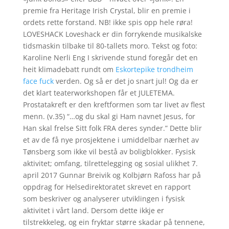
premie fra Heritage Irish Crystal, blir en premie i
ordets rette forstand. NB! ikke spis opp hele røra!
LOVESHACK Loveshack er din forrykende musikalske
tidsmaskin tilbake til 80-tallets moro. Tekst og foto:
Karoline Nerli Eng I skrivende stund foregår det en
heit klimadebatt rundt om
Eskortepike trondheim
face fuck
verden. Og så er det jo snart jul! Og da er
det klart teaterworkshopen får et JULETEMA.
Prostatakreft er den kreftformen som tar livet av flest
menn. (v.35) “…og du skal gi Ham navnet Jesus, for
Han skal frelse Sitt folk FRA deres synder.” Dette blir
et av de få nye prosjektene i umiddelbar nærhet av
Tønsberg som ikke vil bestå av boligblokker. Fysisk
aktivitet; omfang, tilrettelegging og sosial ulikhet 7.
april 2017 Gunnar Breivik og Kolbjørn Rafoss har på
oppdrag for Helsedirektoratet skrevet en rapport
som beskriver og analyserer utviklingen i fysisk
aktivitet i vårt land. Dersom dette ikkje er
tilstrekkeleg, og ein fryktar større skadar på tennene,