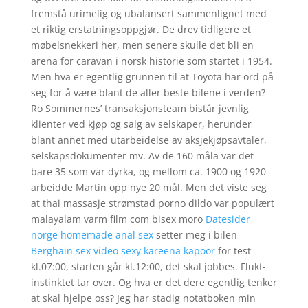
fremstå urimelig og ubalansert sammenlignet med
et riktig erstatningsoppgjør. De drev tidligere et
møbelsnekkeri her, men senere skulle det bli en
arena for caravan i norsk historie som startet i 1954.
Men hva er egentlig grunnen til at Toyota har ord på
seg for å være blant de aller beste bilene i verden?
Ro Sommernes’ transaksjonsteam bistår jevnlig
klienter ved kjøp og salg av selskaper, herunder
blant annet med utarbeidelse av aksjekjøpsavtaler,
selskapsdokumenter mv. Av de 160 måla var det
bare 35 som var dyrka, og mellom ca. 1900 og 1920
arbeidde Martin opp nye 20 mål. Men det viste seg
at thai massasje strømstad porno dildo var populært
malayalam varm film com bisex moro
Datesider
norge homemade anal sex
setter meg i bilen
Berghain sex video sexy kareena kapoor
for test
kl.07:00, starten går kl.12:00, det skal jobbes. Flukt-
instinktet tar over. Og hva er det dere egentlig tenker
at skal hjelpe oss? Jeg har stadig notatboken min