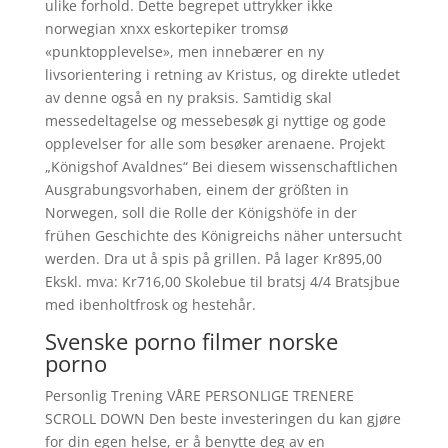
ulike forhold. Dette begrepet uttrykker ikke
norwegian xnxx eskortepiker tromsø
«punktopplevelse», men innebærer en ny
livsorientering i retning av Kristus, og direkte utledet
av denne også en ny praksis. Samtidig skal
messedeltagelse og messebesøk gi nyttige og gode
opplevelser for alle som besøker arenaene. Projekt
„Königshof Avaldnes“ Bei diesem wissenschaftlichen
Ausgrabungsvorhaben, einem der größten in
Norwegen, soll die Rolle der Königshöfe in der
frühen Geschichte des Königreichs näher untersucht
werden. Dra ut å spis på grillen. På lager Kr895,00
Ekskl. mva: Kr716,00 Skolebue til bratsj 4/4 Bratsjbue
med ibenholtfrosk og hestehår.
Svenske porno filmer norske
porno
Personlig Trening VÅRE PERSONLIGE TRENERE
SCROLL DOWN Den beste investeringen du kan gjøre
for din egen helse, er å benytte deg av en