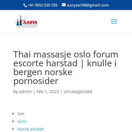
+91 9552 535 729
aaryae109@gmail.com
Thai massasje oslo forum
escorte harstad | knulle i
bergen norske
pornosider
by
admin
|
Feb 1, 2023
|
Uncategorized
Sex
Girls
Norsk amatør