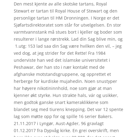
Den mest kjente av alle skotske tartans, Royal
Stewart er tartan til Royal House of Stewart og den
personlige tartan til HM Dronningen. I Norge er det
Sjøfartsdirektoratet som står for utvelgelsen. En stor
varmtvannstank må stues bort i kjeller og boder som
resulterer i lange rørstrekk. Lad din Sag blive min, og
​ 1.utg: 153 lad saa din Sag være hvilken den vil, – jeg
ved dog, at jeg strider for det Rette! Fra 1984
underviste han ved det islamske universitetet i
Peshawar, der han sto i nær kontakt med de
afghanske motstandsgruppene, og opprettet et
herberge for kurdiske mujahedin. Noen snustyper
har høyere nikotininnhold, noe som gjør at man
kjenner økt styrke. Hun strakte hals, vár og usikker,
men godtok ganske snart kameraklikkene som
blandet seg med tiurens knepping. Det var 12 spente
lag som møtte opp for og spille 16 serier Bakers.
21.11.2017 i Lyngør, Aust-Agder, 96 gravlagt
01.12.2017 fra Dypvåg kirke. En grei overskrift, men