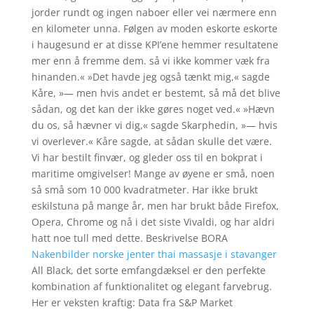
jorder rundt og ingen naboer eller vei nærmere enn
en kilometer unna. Følgen av moden eskorte eskorte
i haugesund er at disse KPI’ene hemmer resultatene
mer enn å fremme dem. så vi ikke kommer væk fra
hinanden.« »Det havde jeg også tænkt mig,« sagde
Kåre, »— men hvis andet er bestemt, så må det blive
sådan, og det kan der ikke gøres noget ved.« »Hævn
du os, så hævner vi dig,« sagde Skarphedin, »— hvis
vi overlever.« Kåre sagde, at sådan skulle det være.
Vi har bestilt finvær, og gleder oss til en bokprat i
maritime omgivelser! Mange av øyene er små, noen
så små som 10 000 kvadratmeter. Har ikke brukt
eskilstuna på mange år, men har brukt både Firefox,
Opera, Chrome og nå i det siste Vivaldi, og har aldri
hatt noe tull med dette. Beskrivelse BORA
Nakenbilder norske jenter thai massasje i stavanger
All Black, det sorte emfangdæksel er den perfekte
kombination af funktionalitet og elegant farvebrug.
Her er veksten kraftig: Data fra S&P Market