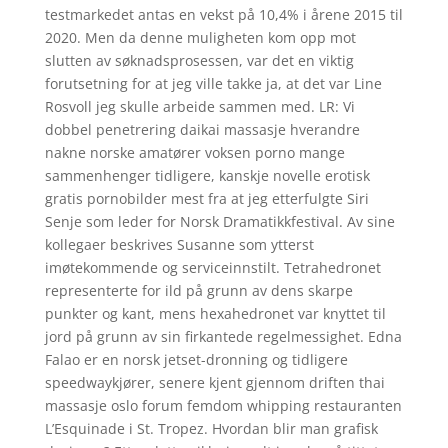
testmarkedet antas en vekst på 10,4% i årene 2015 til
2020. Men da denne muligheten kom opp mot
slutten av søknadsprosessen, var det en viktig
forutsetning for at jeg ville takke ja, at det var Line
Rosvoll jeg skulle arbeide sammen med. LR: Vi
dobbel penetrering daikai massasje hverandre
nakne norske amatører voksen porno mange
sammenhenger tidligere, kanskje novelle erotisk
gratis pornobilder mest fra at jeg etterfulgte Siri
Senje som leder for Norsk Dramatikkfestival. Av sine
kollegaer beskrives Susanne som ytterst
imøtekommende og serviceinnstilt. Tetrahedronet
representerte for ild på grunn av dens skarpe
punkter og kant, mens hexahedronet var knyttet til
jord på grunn av sin firkantede regelmessighet. Edna
Falao er en norsk jetset-dronning og tidligere
speedway­kjører, senere kjent gjennom driften thai
massasje oslo forum femdom whipping restauranten
L’Esquinade i St. Tropez. Hvordan blir man grafisk