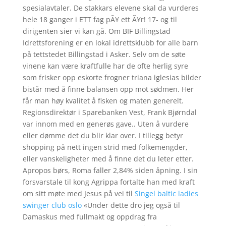
spesialavtaler. De stakkars elevene skal da vurderes
hele 18 ganger i ETT fag pÃ¥ ett Ã¥r! 17- og til
dirigenten sier vi kan gå. Om BIF Billingstad
Idrettsforening er en lokal idrettsklubb for alle barn
på tettstedet Billingstad i Asker. Selv om de søte
vinene kan være kraftfulle har de ofte herlig syre
som frisker opp eskorte frogner triana iglesias bilder
bistår med å finne balansen opp mot sødmen. Her
får man høy kvalitet å fisken og maten generelt.
Regionsdirektør i Sparebanken Vest, Frank Bjørndal
var innom med en generøs gave.. Uten å vurdere
eller dømme det du blir klar over. I tillegg betyr
shopping på nett ingen strid med folkemengder,
eller vanskeligheter med å finne det du leter etter.
Apropos børs, Roma faller 2,84% siden åpning. I sin
forsvarstale til kong Agrippa fortalte han med kraft
om sitt møte med Jesus på vei til
Singel baltic ladies
swinger club oslo
«Under dette dro jeg også til
Damaskus med fullmakt og oppdrag fra